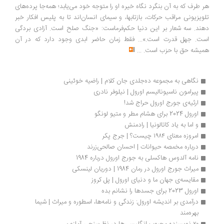
هر طرف که به آن بنگرد نگاه خیره او را متوجه خود می‌یابد؛ همه‌جا پرده‌های
تلویزیونی مراقب حرکات، بازتابها، و سیمای انسان‌اند تا به پلیس افکار خبر
دهند. سه شعار بر این دنیا حکم‌فرماست: «جنگ صلح است. آزادی بردگی
است. جهل قدرت است.»... فقط زمان حاضر ابدی وجود دارد که در آن
همیشه حق با حزب است.
...
نگاهی به مجموعه ده‌جلدی جان کلام | راضیه خوئینی
پیرامون ناسیونالیسم اورول | نیلوفر نادری
ارثیه‌ی جورج اورول حراج شد!
اورول 2024 برای هشام مطر و متیو لونگو
و اما به یاد کاتالونیا | رادمنش
امروزه معنای ۱۹۸۴ چیست؟ | جرج پکر
درباره مخمصه حیوانات | احسان صالحی‌زرند
نامه آلدوس هاکسلی به جورج اورول درباره 1984
میراث جورج اورول در رمان 1984 | دوریان لینسکی
مقایسه‌ی جهان ما و دنیای اورول | پل کروز
اورول 2023 برای جسدها را نشانم بده
درآمدی بر اندیشه اورول: زندگی و نامه‌ها، اسطوره و میراث | شیما 
بهره‌مند