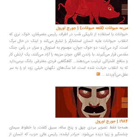
مزرعه حیوانات (قلعه حیوانات) | جورج اورول
حیوانات با استفاده از تاریکی شب در اطراف رئیس معمرشان، خوک نری که
انقلاب حیوانات علیه انسان استثمارگر را تبلیغ می‌کند و اینک در حال مرگ
است،‌ گرد می‌آیند؛ دو خوک جوان،‌ موسوم به اسنوبال و سزار،‌ در رأس جنگ
مقدس قرار می‌گیرند. با راندن آقای جونز،‌ مزرعه را آزاد می‌کنند،‌ یک ارتش کار
و منافع اشتراکی ترتیب می‌دهند... گاهگاهی فردی معترض بانگ برمی‌دارد
که به انقلاب خیانت شده است،‌ اما سگ‌های نگهبان خیلی زود او را به سر
عقل می‌آوردند
...
1984 | جورج اورول
همه‌جا فقط تصویر مردی چهل و پنج ساله، سبیل کلفت، با خطوط سیمای
چشمگیر و زیبا دیده می‌شود: «برادر ارشد»، رئیس عالی حزب، که انسان از