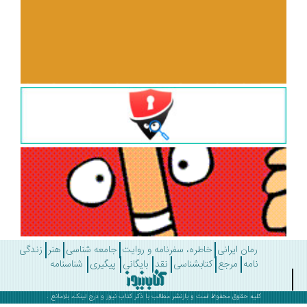
رمان ایرانی
خاطره، سفرنامه و روایت
جامعه شناسی
هنر
زندگی
نامه
مرجع
کتابشناسی
نقد
بایگانی
پیگیری
شناسنامه
کلیه حقوق محفوظ است و بازنشر مطالب با ذکر
کتاب نیوز
و درج لینک، بلامانع .