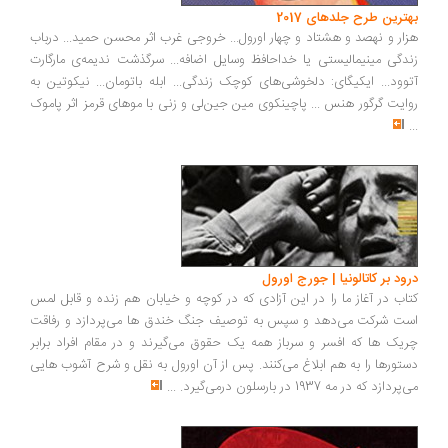
بهترین طرح جلدهای 2017
هزار و نهصد و هشتاد و چهار اورول... خروجی غرب اثر محسن حمید... درباب
زندگی مینیمالیستی یا خداحافظ وسایل اضافه... سرگذشت ندیمه‌ی مارگارت
آتوود... ایکیگای: دلخوشی‌های کوچک زندگی... ابله باتومان... نیکوتین به
روایت گرگور هنس‏‫ ... پاچینکوی مین جین‌لی و زنی با موهای قرمز اثر پاموک
...
درود بر کاتالونیا | جورج اورول
کتاب در آغاز ما را در این آزادی که در کوچه و خیابان هم زنده و قابل لمس
است شرکت می‌دهد و سپس به توصیف جنگ خندق ها می‌پردازد و رفاقت
چریک ها که افسر و سرباز همه یک حقوق می‌گیرند و در مقام افراد برابر
دستورها را به هم ابلاغ می‌کنند. پس از آن اورول به نقل و شرح آشوب هایی
می‌پردازد که در مه 1937 در بارسلون درمی‌گیرد.
...