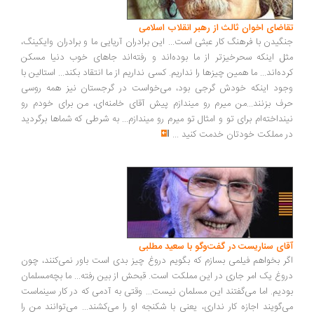
تقاضای اخوان ثالث از رهبر انقلاب اسلامی
جنگیدن با فرهنگ کار عبثی است... این برادران آریایی ما و برادران وایکینگ،
مثل اینکه سحرخیزتر از ما بوده‌اند و رفته‌اند جاهای خوب دنیا مسکن
کرده‌اند... ما همین چیزها را نداریم. کسی نداریم از ما انتقاد بکند... استالین با
وجود اینکه خودش گرجی بود، می‌خواست در گرجستان نیز همه روسی
حرف بزنند...من میرم رو میندازم پیش آقای خامنه‌ای، من برای خودم رو
نینداخته‌ام برای تو و امثال تو میرم رو میندازم... به شرطی که شماها برگردید
در مملکت خودتان خدمت کنید
...
آقای سناریست در گفت‌وگو با سعید مطلبی
اگر بخواهم فیلمی بسازم که بگویم دروغ چیز بدی است باور نمی‌کنند، چون
دروغ یک امر جاری در این مملکت است. قبحش از بین رفته... ما بچه‌مسلمان
بودیم. اما می‌گفتند این مسلمان نیست... وقتی به آدمی که در کار سینماست
می‌گویند اجازه کار نداری، یعنی با شکنجه او را می‌کشند... می‌توانند من را