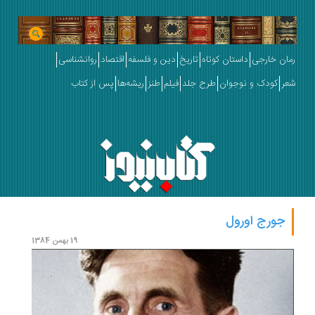
رمان خارجی
داستان کوتاه
تاریخ
دین و فلسفه
اقتصاد
روانشناسی
شعر
کودک و نوجوان
طرح جلد
فیلم
طنز
ریشه‌ها
پس از کتاب
جورج اورول
19 بهمن 1384