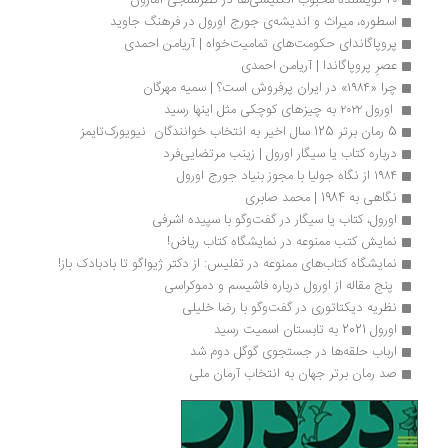
۲۰ نویسنده محبوب انگلیسی‌ها در نظرسنجی آمازون
اسطوره، میراث و اندیشه‌ی جورج اورول در فرهنگ جاوید
پروپاگاندای حکومت‌های تمامیت‌خواه | آریامن احمدی
عصرِ پروپاگاندا | آریامن احمدی
چرا «۱۹۸۴» در ایران پرفروش‌ است؟ | سمیه مهرگان
 اورول ۲۰۲۲ به چیزهای کوچکی مثل اینها رسید
5 رمان برتر 125 سال اخیر به انتخاب خوانندگان  نیویورک‌تایمز
درباره کتاب یا سیگار اورول |‌ زینب مرتضایی‌فرد
۱۹۸۴ از نگاه جولیا با مجوز بنیاد جورج اورول
نگاهی به 1984 | محمد صابری
اورول، کتاب یا سیگار در گفت‌وگو با سپیده اشرفی
نمایش کتب ممنوعه در نمایشگاه کتاب ریاض!
نمایشگاه کتاب‌های ممنوعه در تفلیس: از دکتر ژیواگو تا بادبادک باز!
 پنج مقاله از اورول درباره فاشیسم و دموکراسی
نظریه دیکتاتوری در گفت‌وگو با رضا خلیلی
اورول 2021 به تابستان اسمیت رسید
ارباب حلقه‌ها در جستجوی گوگل دوم شد
صد رمان برتر جهان به انتخاب آرمان ملی