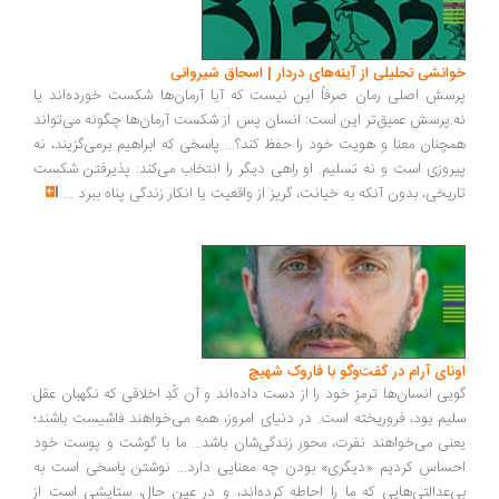
خوانشی تحلیلی از آینه‌های دردار | اسحاق شیروانی
پرسش اصلی رمان صرفاً این نیست که آیا آرمان‌ها شکست خورده‌اند یا
نه.پرسش عمیق‌تر این است: انسان پس از شکست آرمان‌ها چگونه می‌تواند
همچنان معنا و هویت خود را حفظ کند؟... پاسخی که ابراهیم برمی‌گزیند، نه
پیروزی است و نه تسلیم. او راهی دیگر را انتخاب می‌کند: پذیرفتن شکست
تاریخی، بدون آنکه به خیانت، گریز از واقعیت یا انکار زندگی پناه ببرد
...
اونای آرام در گفت‌وگو با فاروک شهیچ‭
گویی انسان‌ها ترمزِ خود را از دست داده‌اند و آن کُدِ اخلاقی که نگهبان عقل
سلیم بود، فروریخته است. در دنیای امروز، همه می‌خواهند فاشیست باشند؛
یعنی می‌خواهند نفرت، محورِ زندگی‌شان باشد... ما با گوشت و پوست خود
احساس کردیم «دیگری» بودن چه معنایی دارد... نوشتن پاسخی است به
بی‌عدالتی‌هایی که ما را احاطه کرده‌اند، و در عین حال، ستایشی است از