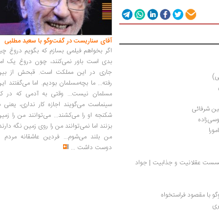
آقای سناریست در گفت‌وگو با سعید مطلبی
اگر بخواهم فیلمی بسازم که بگویم دروغ چی
بدی است باور نمی‌کنند، چون دروغ یک امر
جاری در این مملکت است. قبحش از بین
ی)
رفته... ما بچه‌مسلمان بودیم. اما می‌گفتند ای
مسلمان نیست... وقتی به آدمی که در کار
سینماست می‌گویند اجازه کار نداری، یعنی ب
ین شرفائی
شکنجه او را می‌کشند... می‌توانند من را زمی
سی‌زاده 
بزنند اما نمی‌توانند من را روی زمین نگه دارند
مورا
من بلند می‌شوم... فردین عاشقانه مردم را
دوست داشت
...
مروری بر پارادایم‌های اجتماعی، پژوهشی در گسست عقلانیت و جذابیت | جواد 
و با مقصود فراستخواه
ری