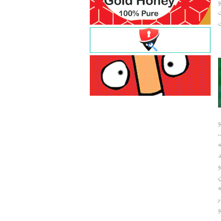
و
ت
ت
و
و
ر