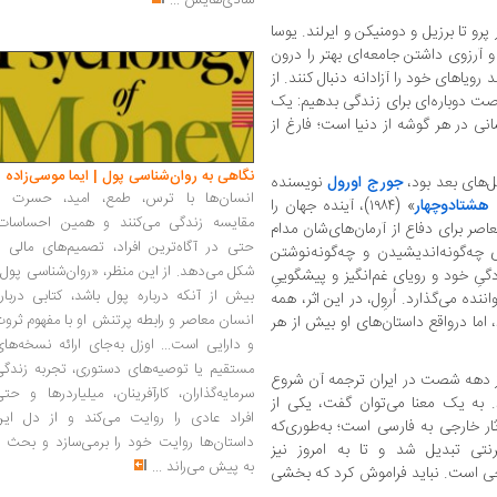
شادی‌هایش
...
پرو تا برزیل و دومنیکن و ایرلند. یوسا
 آرزوی داشتن جامعه‌ای بهتر را درون
 رویاهای خود را آزادانه دنبال کنند. از
ت دوباره‌ای برای زندگی بدهیم: یک
نی در هر گوشه از دنیا است؛ فارغ از
نگاهی به روان‌شناسی پول | ایما موسی‌زاده
ل‌های بعد بود،
جورج اورول
نویسنده
انسان‌ها با ترس، طمع، امید، حسرت و
 هشتادوچهار
» (۱۹۸۴)، آینده جهان را
مقایسه زندگی می‌کنند و همین احساسات،
صر برای دفاع از آرمان‌های‌شان مدام
حتی در آگاه‌ترین افراد، تصمیم‌های مالی ر
ی چه‌گونه‌اندیشیدن و چه‌گونه‌نوشتن
شکل می‌دهد. از این منظر، «روان‌شناسی پول
گیِ خود و رویای غم‌انگیز و پیشگوییِ
بیش از آنکه درباره پول باشد، کتابی دربار
ه می‌گذارد. اُروِل، در این اثر، همه‌
انسان معاصر و رابطه پرتنش او با مفهوم ثرو
د، اما درواقع داستان‌های او بیش از هر
و دارایی است... اوزل به‌جای ارائه نسخه‌ها
مستقیم یا توصیه‌های دستوری، تجربه زندگی
در سال ۱۹۴۹ منتشر شد از دهه شصت در ایران ترجمه آن شروع
سرمایه‌گذاران، کارآفرینان، میلیاردرها و حت
 به یک معنا می‌توان گفت، یکی از
افراد عادی را روایت می‌کند و از دل این
ثار خارجی به فارسی است؛ به‌طوری‌که
داستان‌ها روایت خود را برمی‌سازد و بحث ر
رنتی تبدیل شد و تا به امروز نیز
به پیش می‌راند
...
ارجی است. نباید فراموش کرد که بخشی