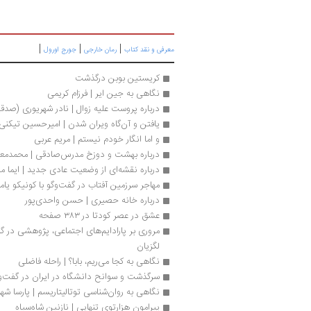
|
|
|
معرفی و نقد کتاب
رمان خارجی
جورج اورول
کریستین بوبن درگذشت
نگاهی به جین ایر | فرزام کریمی
درباره پروست علیه زوال | نادر شهریوری (صدق
یافتن و آن‌گاه ویران شدن | امیرحسین تیكنی
و اما انگار خودم نیستم | مریم عربی
درباره بهشت و دوزخ مدرس‌صادقی | محمدمع
درباره نقشه‌ای از وضعیت عادی جدید | ایما مو
مهاجر سرزمین آفتاب در گفت‌وگو با کونیکو یاما
درباره خانه حصیری | حسن واحدی‌پور
عشق در عصر کودتا در ۳۸۳ صفحه
لگزیان
نگاهی به کجا می‌ریم، بابا؟ | راحله فاضلی
سرگذشت و سوانح دانشگاه در ایران در گفت‌وگ
نگاهی به روان‌شناسی توتالیتاریسم | پارسا شه
پیرامون هزارتوی تنهایی | نازنین شاه‌سیاه