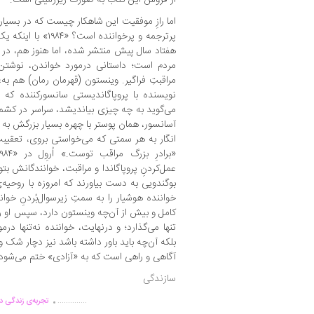
اما رازِ موفقیت این شاهکار چیست که در بسیاری
پرترجمه و پرخواننده
هفتاد سال پیش منتشر شده، اما هنوز هم، در س
مردم است؛ داستانی درمورد خواندن، نوشتن،
مراقبتِ فراگیر. وینستون (قهرمان رمان) هم به‌
نویسنده با پروپاگاندیستی سانسورکننده که 
می‌گوید به چه‌‌ چیزی بیاندیشد، سراسر در کش
آسانسور، همان پوستر با چهره‌ بسیار بزرگش به د
انگار به هر سمتی که می‌خواستی بروی، تعقیبت
عمل‌کردنِ پروپاگاندا و مراقبت، خوانندگانش بتوا
خواننده‌ هوشیار را به سمتِ زیرسوال‌بُردنِ خوا
کامل و بیش از آن‌چه وینستون دارد، سپس او را
تنها می‌گذارد؛ و درنهایت، خواننده نه‌تنها درم
بلکه آن‌چه باید باور داشته باشد نیز دچار شک و
آگاهی و راهی است که به «آزادی» ختم می‌شو
سازندگی
.
..............
تجربه‌ی زندگی دو