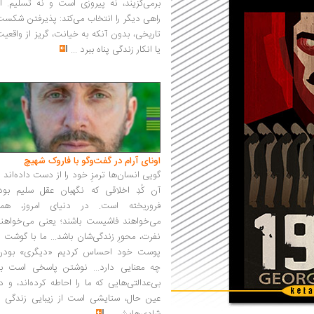
برمی‌گزیند، نه پیروزی است و نه تسلیم. ا
راهی دیگر را انتخاب می‌کند: پذیرفتن شکس
تاریخی، بدون آنکه به خیانت، گریز از واقعی
یا انکار زندگی پناه ببرد
...
اونای آرام در گفت‌وگو با فاروک شهیچ‭
گویی انسان‌ها ترمزِ خود را از دست داده‌اند 
آن کُدِ اخلاقی که نگهبان عقل سلیم بود،
فروریخته است. در دنیای امروز، همه
می‌خواهند فاشیست باشند؛ یعنی می‌خواهند
نفرت، محورِ زندگی‌شان باشد... ما با گوشت 
پوست خود احساس کردیم «دیگری» بودن
چه معنایی دارد... نوشتن پاسخی است به
بی‌عدالتی‌هایی که ما را احاطه کرده‌اند، و د
عین حال، ستایشی است از زیبایی زندگی و