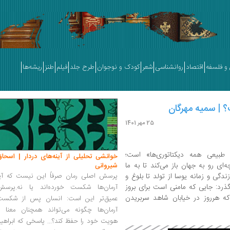
و فلسفه
اقتصاد
روانشناسی
شعر
کودک و نوجوان
طرح جلد
فیلم
طنز
ریشه‌ها
25 مهر 1401
یعی همه دیکتاتوری‌ها» است؛
خوانشی تحلیلی از آینه‌های دردار | اسحاق
ای رو به جهان باز می‌کند تا به ما
شیروانی
زندگی و زمانه یوسا از تولد تا بلوغ و
پرسش اصلی رمان صرفاً این نیست که آیا
رد: جایی که مامنی است برای بروز
آرمان‌ها شکست خورده‌اند یا نه.پرسش
که هرروز در خیابان شاهد سربریدن
عمیق‌تر این است: انسان پس از شکست
آرمان‌ها چگونه می‌تواند همچنان معنا و
هویت خود را حفظ کند؟... پاسخی که ابراهی