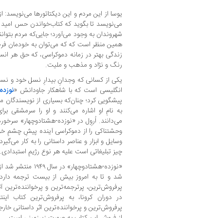
یوسا از این مردم و این دیکتاتورها می‌نویسد: از 
می‌‌نویسد تا بگوید که کتاب‌خواندن حس امید و
شهروندان به ‌وجود می‌آورد؛ جایی‌که مردم بتوانند
همین منظر است که که می‌توان به خودمان فرص
زندگی بهتر در زمانه دموکراسی، که حق هر انسا
رنگ و نژاد و مذهب و ملیت‌.
یکی از کسانی که وجدانِ بیدارِ نسل خود و نس
انگلیسی است که با شاهکار جاودانش «
نوزده
پیشگویی کرد؛ چنان‌که بسیاری از نویسندگان معا
به نامِ او اشاره می‌کنند و او را سرمشقی برا
می‌دانند. اُروِل در «نوزده-هشتادوچهار» سرخورد
وحشتناکی را از دموکراسی آینده پیشِ چشمِ خوانند
وسایل و ابزار و عناصر داستانی را به کار می‌گیر
چیز تبلیغاتی‌ است علیه هر نوع رژیمِ استبدادی.
«نوزده-هشتادوچهار» 
شد و تا به امروز بیش از بیست ترجمه دارد.
پرفروش‌ترین، پرترجمه‌ترین و پرخواننده‌ترین آ
در دوران کرونا، به پرفروش‌ترین کتاب اینت
پرفروش‌ترین و پرخواننده‌ترین اثر داستانی خ
از فروش این کتاب به صورت زیرزمینی است.