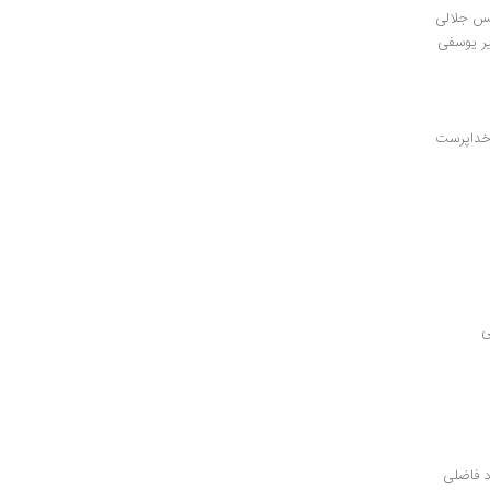
نس جلالی
ر یوسفی
خداپرست
ی
د فاضلی