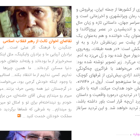
 از کشورها از جمله ایران، پرفروش و
 است؟ «۱۹۸۴» با اینکه یک رمان ویرانشهری و آخرزمانی است و
راسر جهان، داستانی تازه و زبان حال
 و اندیشیدن در عصر پروپاگاندا و
‌عنوان یک خواننده و هم به‌‌عنوان یک
تقاضای اخوان ثالث از رهبر انقلاب اسلامی
از پشتِ سر زیرنظرش دارد و به او
جنگیدن با فرهنگ کار عبثی است... این
مکش است: «در همه‌ طبقات، روبه‌روی
برادران آریایی ما و برادران وایکینگ، مثل اینک
یوار میخ شده بود و زُل می‌زد به آدم.
سحرخیزتر از ما بوده‌اند و رفته‌اند جاهای خو
 می‌کرد. زیر تصویر نوشته شده بود:
دنیا مسکن کرده‌اند... ما همین چیزها را
«برادرِ بزرگ مراقب توست.» اُروِل در «۱۹۸۴»، می‌خواهد با فراگیری چه‌گونگیِ
نند آزادیِ بیش‌تری از عُرف­های کوچکِ
نداریم. کسی نداریم از ما انتقاد بکند... استالی
بوگندویی به ‌دست بیاورند که امروزه با روحیه‌ی ما ستیزه­جو است. اُرول در «۱۹۸۴»،
با وجود اینکه خودش گرجی بود، می‌خواست
نشِ خود هدایت می­کند، البته با دقتی
در گرجستان نیز همه روسی حرف بزنند...من
 در تردیدی درموردِ واقعیت و داستان
میرم رو میندازم پیش آقای خامنه‌ای، من برا
وردِ آن‌چه قرار است باور داشته باشد،
خودم رو نینداخته‌ام برای تو و امثال تو میر
 تردید خواهد شد. و این تردید سرآغاز
رو میندازم... به شرطی که شماها برگردید د
د…
مملکت خودتان خدمت کنید
...
.
..............
باره