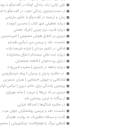
تقی ارانی؛ یک زندگی کوتاه در گفت‌وگو با یو
در جست‌وجوی زندگی خوب در گفت‌وگو با امی
رمان و ترجمه در گفت‌وگو با خاویر ماریاس
درباره تعطیلی شهر کتاب | محسن آزموده
درباره قدرت نرم چینی | فرزاد نعمتی
مروری بر اخلاق هوش مصنوعی | امیرحسین 
نشست نقد و بررسی من دیگری هستم
قذافی در کشور مردان | شراره شریعت‌زاده
درباره ایده عالی مستدام | مارال مختارزاده
دنیای پرده‌خوان | فاطمه صناعتیان
درباره بداهه در لامینور | سعیده امین‌زاده
 در حاشیه پدران و پسران | پیام حیدرقزوینی
شادکامی و جهش اجتماعی | عمران دسترس
پیرامون رانندگی برای خانم دیزی | نرگس کیان
مروری بر باد زن‌ها را می‌برد | ساره بهروزی
از بیگانه با ترس رونمایی شد
در حاشیه شناگرها | اسدالله امرایی
نشست نقد و بررسی روشنفکران جهان عرب
کانت و مسئله متافیزیک به روایت هایدگر
قحطی بزرگ یا هولوکاست ویکتوریایی | محمو