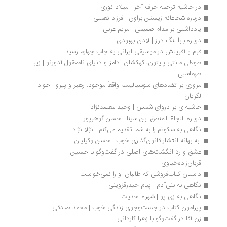
در حاشیه ترجمه حرف آخر | میلاد نوری
درباره شجاعانه زیستن براون | فرزاد نعمتی
یادداشتی بر مدام صمیمی | مریم عربی
درباره بابا لنگ دراز | لادن بهبودی
فرم و آفرینش در موسیقی ایرانی به چاپ چهارم رسید
طوطی مانتی پایتون، کهکشان آدامز و دنیای نامعقول آدورنو | زیبا 
طهماسبی
مروری بر تضادهای سوسیالیسم واقعاً موجود: رهبر و پیرو | جواد 
لگزیان
حاشیه‌‌ای بر دروای شمس | وحید معتمدنژاد
درباره النجاة: المنطق ابن سینا | حسن گوهرپور
نگاهی به سکوتم را به شما تقدیم می‌کنم | نژلا نژاد
 به بهانه انتشار قانون‌گذاری خوب | حسن وکیلیان
عشق و رد انگشت‌های اصلی در گفت‌وگو با حسین 
قربان‌زاده‌خیاوی
داستان کتاب‌فروشی که طالبان او را نمی‌خواست
نگاهی به بنی‌آدم | پیام حیدرقزوینی
نگاهی به زی پو | شهره احدیت
پیرامون کتاب در جست‌وجوی زندگی خوب | محمد صادقی
زن آقا در گفت‌وگو با زهرا کاردانی