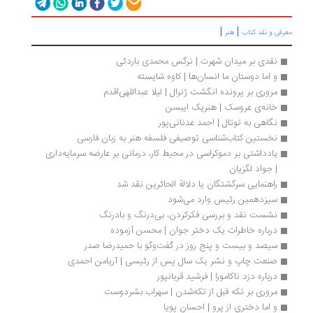
|
|
رفی و نقد کتاب
هنر
نقدی بر میدان شهرت | نرگس محمدی باردئی
و اما دوستان ما انسان‌ها | کاوه شایسته
مروری بر پرونده انگشت ژنرال | لیلا عبداللهی‌اقدم
خانه‌ی عروسک | هنریک ایبسن
نگاهی به توتال | احمد عدنانی‌پور
نخستین کتاب‌شناسی توصیفی فلسفه هنر به زبان فارسی
یادداشتی بر دموکراسی در محیط کار، درمانی بر عارضه سرمایه‌داری 
| جواد لگزیان
راهنمایی سرگشتگان یا دلالة الحائرین نقد شد
سیزدهمین رئیس وارد می‌شود
نشست نقد و بررسی فکر‌کردن، بی‌درنگ و بادرنگ
درباره خاطرات یک دختر جوان | محسن آزموده
سیصد و بیست و پنج روز در گفت‌وگو با حمیدرضا صدر
صنعت چاپ و نشر یک سال پس از رئیسی | آریامن احمدی
درباره دزد ناکامورا | فرشید قربانپور
مروری بر تکه قبل از تکه‌شدن | سهراب بشردوست
و اما دختری از پرو | احسان پویا