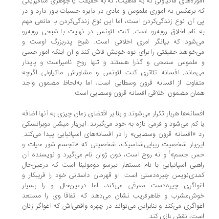
وزه‌های ماکیاولی نه به ماهیت، نه به حقیقت یا جوهری متافیزیکی
 برعکس به اموری ملموس و مادی در دایره حسیات باور دارد و در
 آن نوع زندگی‌کردن است، اما این نوع زندگی‌کردن با مانعی مهم
 نام اخلاق روبه‌رو است. کنت لئونس در نهایت با شبحی روبه‌رو
‌شود که بیانگر امری اخلاقی است. شبح پدربزرگ اوست و
‌خواهد حقیقتی را برای نوه خویش فاش کند و آن اینکه امور حسی
ملموس سطحی و گذرا هستند و تنها روح نامیراست و پایدار
‌ماند. افسانه تئاتری کنت لئونس و مشاورش ماکیاولی اگرچه
فاوت از افسانه قرون وسطایی است، اما به‌لحاظ مضمون واجد
ان مضمون اخلاقی افسانه قرون وسطایی است.
سانه‌ها هربار تکرار می‌شوند و بنا بر اقتضای زمان چیزی به آنها اضافه
 کم می‌شود و فرمی تازه به خود می‌گیرند. این‌بار میشل دوبرانسکی
 «افسانه قرون وسطایی» را در افسانه‌های اسپانیایی پیدا می‌کند.
ن‌بار شخصیت زیبایی‌شناسیک، شخصیتی که «تجسم شور حیات و
1
س جسم»
و نه روح است، دون ژوان نام می‌گیرد و نویسنده آن
هبی اسپانیایی با نام مستعار تیرسو دومولینا است که درعین‌حال
دی‌نویس چیره‌دستی است. او قهرمان داستانی خود را فریبکار و
واگری چیره‌دست معرفی می‌کند، اما درعین‌حال او را بسیار
ش‌مشرب و ظاهرفریب نشان می‌دهد که اتفاقا وی را مستعد
واگری می‌کند و بنابراین می‌تواند در چهره واقعی‌اش که اغواگر زنان
ت، نقش بازی کند.