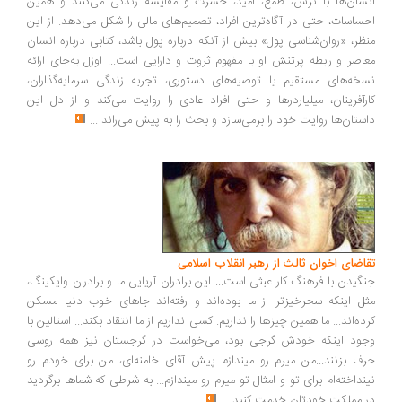
سان‌ها با ترس، طمع، امید، حسرت و مقایسه زندگی می‌کنند و همین
ساسات، حتی در آگاه‌ترین افراد، تصمیم‌های مالی را شکل می‌دهد. از این
ظر، «روان‌شناسی پول» بیش از آنکه درباره پول باشد، کتابی درباره انسان
اصر و رابطه پرتنش او با مفهوم ثروت و دارایی است... اوزل به‌جای ارائه
خه‌های مستقیم یا توصیه‌های دستوری، تجربه زندگی سرمایه‌گذاران،
رآفرینان، میلیاردرها و حتی افراد عادی را روایت می‌کند و از دل این
ستان‌ها روایت خود را برمی‌سازد و بحث را به پیش می‌راند
...
اضای اخوان ثالث از رهبر انقلاب اسلامی
گیدن با فرهنگ کار عبثی است... این برادران آریایی ما و برادران وایکینگ،
ل اینکه سحرخیزتر از ما بوده‌اند و رفته‌اند جاهای خوب دنیا مسکن
ده‌اند... ما همین چیزها را نداریم. کسی نداریم از ما انتقاد بکند... استالین با
ود اینکه خودش گرجی بود، می‌خواست در گرجستان نیز همه روسی
ف بزنند...من میرم رو میندازم پیش آقای خامنه‌ای، من برای خودم رو
نداخته‌ام برای تو و امثال تو میرم رو میندازم... به شرطی که شماها برگردید
 مملکت خودتان خدمت کنید
...