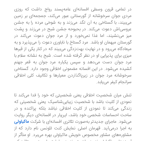
 تمامی قرون وسطی افسانه‌ای عامه‌پسند رواج داشت که روزی
دی جوان سرخوشانه از گورستانی عبور می‌کند، جمجمه‌ای بر زمین
‌بیند، با گستاخی به آن لگد می‌زند و به شوخی مرده را به جشن
وسی‌اش دعوت می‌کند. در بحبوحه جشن شبح در می‌زند و پشت
ز می‌نشیند، اما غذا نمی‌خورد و از مرد جوان دعوت می‌کند در
رستان میهمان او باشد. مرد گستاخ با ناباوری دعوت را می‌پذیرد و به
عادگاه می‌رود و در نهایت بهت‌زدگی می‌بیند که در کنار یکی از قبرها
زی برای پذیرایی او در نظر گرفته شده است. شبح به نشانه سلام با
د جوان دست می‌دهد و سپس یکباره مرد جوان به قعر جهنم
یده می‌شود. در این افسانه مضمونی اخلاقی وجود دارد. گستاخی
خوشانه مرد جوان در زیرپاگذاردن معیارها و تکالیف کلی اخلاقی
انجام کیفر می‌یابد.
ش میان شخصیت اخلاقی یعنی شخصیتی که خود را فدا می‌کند تا
ودی از کلیت باشد با شخصیت زیبایی‌شناسیک یعنی شخصیتی که
دگی می‌کند تا نمودی از کلیت اخلاقی نباشد بلکه پراکنده و در
حت احساسات شخصی خود باشد، این‌بار در افسانه‌ای دیگر روایت
‌شود. ماجرای جدیدتر به‌صورت تئاتری افسانه‌ای با شرکت
ماکیاولی
 اجرا درمی‌آید. قهرمان اصلی نمایش کنت لئونس نام دارد که از
اوره‌های مشاور مخصوص خویش ماکیاولی بهره می‌برد. او متأثر از