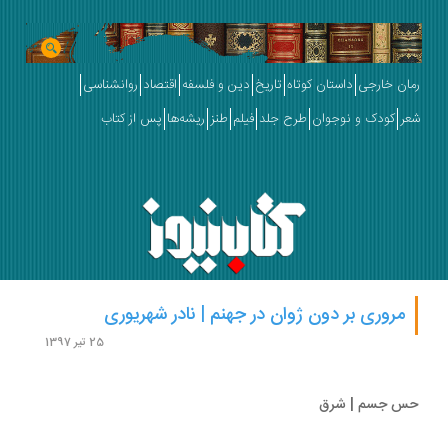
ان خارجی
داستان کوتاه
تاریخ
دین و فلسفه
اقتصاد
روانشناسی
ر
کودک و نوجوان
طرح جلد
فیلم
طنز
ریشه‌ها
پس از کتاب
مروری بر دون ژوان در جهنم | نادر شهریوری
25 تیر 1397
 جسم | شرق