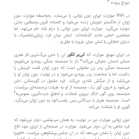
3
زخ برود».
در 1778 موزارت اپرای دون ژوانی را می‌سازد. به‌واسطه ‌موزارت دون
ان از خاکستر خویش زنده می‌شود و افسانه قرون وسطایی جانی
باره می‌گیرد. موزارت اپرای دون ژوانی را درام شاد نام می‌نهد، اما
امین اصلی مانند گذشته‌اند: تنش میان فرد زیبایی‌شناسیک با
یای اخلاقی یا تنش میان غریزه با عقل و... .
 اپرای مهیج موزارت که
کی‌یر کگور
آن را حتی بزرگ‌ترین اثر هنری
کن انسان معرفی می‌کند* باز با مجسمه سنگی رو‌به‌رو می‌شویم؛
سمه سنگی پدر زن مقتولی است که دون ژوان قصد فریبش را
شت، اما با ممانعت پدر رو‌به‌رو می‌شود و در نهایت دون ژوان او را
‌کشد و از مرگش شادی می‌کند. فرد مقتول در گورستانی دفن
‌شود و «روی گور یک مجسمه از او به هیئت برجسته‌ای برپاست،
4
سمه روی گور، انگار نیروی شماتت و اخلاق خرده‌گیری عمومی»
ت. مجسمه هربار با دیدگانی بس غضب‌آلود به دون ژوان می‌نگرد،
یی او را شماتت می‌کند.
ن ‌ژوانی موزارت نیز در نهایت به همان سرنوشتی دچار می‌شود که
د خاطی به آن دچار می‌شود. موزارت در صحنه‌ای از اپرای خود کاخ
ن ژوان را نشان می‌دهد که در آن جشن پرشکوهی برپاست. «الویرا