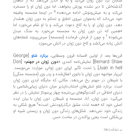
ابان نزد دون ژوان می‌آید و به او اندرز می‌دهد که از گناهان
شته‌اش تا دیر نشده پوزش بخواهد، اما دون ژوان او را مسخره
5
‌کند و به عیش‌و‌نوش ادامه می‌دهد».
در اینجا مجسمه وظیفه
د می‌داند که به‌عنوان نیروی اخلاق و تحکم به دون‌ ژوان هشدار
د، دون ژوان او را به کاخ دعوت می‌کند و با او شام می‌خورد اما
مین که تن دون ژوان به مجسمه می‌خورد به سنگ مبدل
6
‌شود».
و چون از فرمان فرمانده (مجسمه) سرمی‌پیچد شعله‌های
ش زبانه می‌کشد و کاخ دون‌ ژوان در آتش می‌سوزد.
ن‌ها بعد از اولین افسانه قرون وسطایی،
برنارد شاو
[George
Bernard S] نمایش‌نامه کمدی «
دون‌ ژوان در جهنم
» [Don
Juan in hell] را تحت ‌تأثیر اپرای دون ژوانی موزارت می‌نویسد.
ن‌‌بار مواجهه دون‌ ژوان با بانوی اغفال‌شده و پدر وی (مجسمه سنگی)
 شیطان در جهنم رخ می‌دهد، مکانی که جایگاه ابدی دون ژوان
ت. برنارد شاو تنش‌های اجتناب‌ناپذیر میان دنیای زیبایی‌شناسی با
یای اخلاقی در گفت‌و‌گوهای بی‌نتیجه چهار پرسوناژ نمایش را در نظر
‌گیرد: دون ژوان، آنا، مجسمه و شیطان. دون ژوان با بیان ایده
7
لی خود که «همه لذت عشق درگذرابودنش است»
هیچ شکلی به
دگی خود نمی‌دهد. شکل‌های زندگی دون ژوان و زیستن شبیه او
‌شکلی است یعنی پراکندن در ساحت حس.
‌نوشت‌ها: