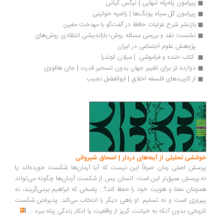
پیرامون پله‏‏‌پله تنهایی | نرگس کیانی
پیرامون گل سیاه یونگ‌ها | راضیه خوئینی
بازنشر شرح غزلیات حافظ در گفت‌گو با مهدخت معین
نشست نقد و بررسی مسئله روش؛ بازاندیشی انتقادی روش‌های 
پژوهش علوم اجتماعی در ایران
 کتاب خنده‌ و فراموشی  | میلان کوندرا
دوازده تز برای تغییر جهان بدون تسخیر قدرت | جان هالووی
از کاربردهای فلسفه اخلاق | ابوالفضل نجیب
انشی تحلیلی از آینه‌های دردار | اسحاق شیروانی
سش اصلی رمان صرفاً این نیست که آیا آرمان‌ها شکست خورده‌اند یا
.پرسش عمیق‌تر این است: انسان پس از شکست آرمان‌ها چگونه می‌تواند
چنان معنا و هویت خود را حفظ کند؟... پاسخی که ابراهیم برمی‌گزیند، نه
روزی است و نه تسلیم. او راهی دیگر را انتخاب می‌کند: پذیرفتن شکست
ریخی، بدون آنکه به خیانت، گریز از واقعیت یا انکار زندگی پناه ببرد
...