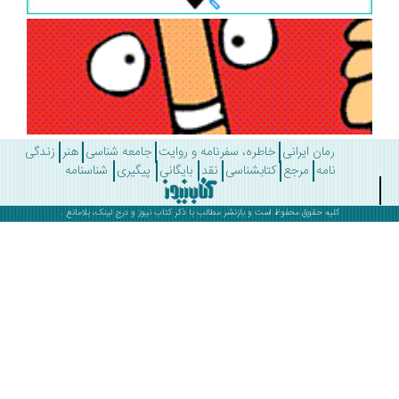
رمان ایرانی
خاطره، سفرنامه و روایت
جامعه شناسی
هنر
زندگی
نامه
مرجع
کتابشناسی
نقد
بایگانی
پیگیری
شناسنامه
کلیه حقوق محفوظ است و بازنشر مطالب با ذکر
کتاب نیوز
و درج لینک، بلامانع .