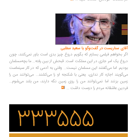
ای سناریست در گفت‌وگو با سعید مطلبی
ر بخواهم فیلمی بسازم که بگویم دروغ چیز بدی است باور نمی‌کنند، چون
وغ یک امر جاری در این مملکت است. قبحش از بین رفته... ما بچه‌مسلمان
دیم. اما می‌گفتند این مسلمان نیست... وقتی به آدمی که در کار سینماست
‌گویند اجازه کار نداری، یعنی با شکنجه او را می‌کشند... می‌توانند من را
ین بزنند اما نمی‌توانند من را روی زمین نگه دارند، من بلند می‌شوم...
دین عاشقانه مردم را دوست داشت
...