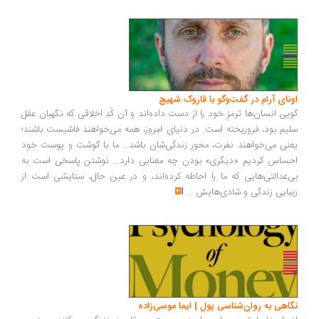
ونای آرام در گفت‌وگو با فاروک شهیچ
یی انسان‌ها ترمزِ خود را از دست داده‌اند و آن کُدِ اخلاقی که نگهبان عقل
یم بود، فروریخته است. در دنیای امروز، همه می‌خواهند فاشیست باشند؛
نی می‌خواهند نفرت، محورِ زندگی‌شان باشد... ما با گوشت و پوست خود
ساس کردیم «دیگری» بودن چه معنایی دارد... نوشتن پاسخی است به
‌عدالتی‌هایی که ما را احاطه کرده‌اند، و در عین حال، ستایشی است از
بایی زندگی و شادی‌هایش
...
اهی به روان‌شناسی پول | ایما موسی‌زاده