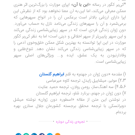
ی‌یر کگور در رساله «
این یا آن
» اپرای موزارت را بزرگ‌ترین اثر هنری
کن معرفی می‌کند، اما این به آن معنا نخواهد بود که از نظرش این
را دارای ارزشی بالاتر است برعکس آن را در انواع سپهرهایی که
می‌شمرد و آن را سپهرهای زندگی می‌نامد نازل به حساب می‌آورد.
ن ژوان زندگی فردی است که در سپهر زیبایی‌شناسی زندگی می‌کند
این سپهر پایین‌تر از سپهر اخلاقی و دینی است؛ اما به ‌نظر کی‌یر کگور
زارت در این اپرا توانسته به بهترین شکل ممکن خلق‌و‌خوی آدمی را
 در سپهر زیبایی‌شناسی زندگی می‌کند نشان دهد. تنوع‌طلبی و
ادار‌نبودن به یک عشق، ایده و... ویژگی‌های اصلی سپهر
بایی‌شناسی است.
ابراهیم گلستان
زایدل، ترجمه کاوه میرعباسی
‌ساز، رومن رولان، ترجمه حمید عنایت
 نوشتن این متن از مقاله «اسطوره دون ‌ژوان» نوشته میشل
برانسکی با ترجمه محقق برجسته کشورمان جلال ستاری بهره
ده‌ام.
.
.
...............
..............
تجربه‌ی زندگی دوباره