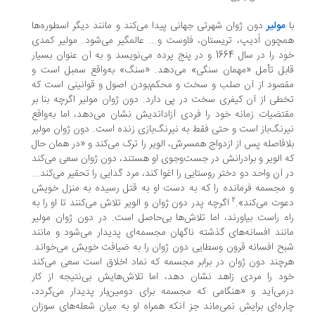
مولیر
دون ژوان شهرتی جهانی پیدا می‌کند و مانند دیگر اسطوره‌ها
چون اُدیپ، تریستان، فاوست و... عالمگیر می‌شود. مولیر کمدی
خود را در سال 1664 و در پنج پرده می‌نویسد و به آن عنوان بسیار
بل تأمل «مهمان سنگی» می‌دهد. «سنگ» به‌واقع سمبل است و
صود از آن صلب و سخت و محکم‌بودن اصول و قوانینی است که
طی از آن کیفری سخت در پی دارد. دون ژوان مولیر اگرچه بنا بر
تضیات زمانه خود را فردی آزاداندیش نشان می‌دهد، اما به‌واقع
رنگ‌باز است و حتی فقط به نیرنگ‌بازی زنده است. دون ژوان مولیر
افاصله پس از ازدواج همسرش، الویر را ترک‌ می‌کند و «در همان حال
 الویر و برادرانش در جست‌وجوی او هستند، دون ژوان سعی می‌کند
 آن واحد دو دختر روستایی را اغوا کند، مرد گدایی را تحقیر می‌کند...
مجسمه فرمانده را که به دست او به قتل رسیده به منزل خویش
2
وت می‌کند».
اگرچه پدر دون ژوان و الویر تلاش می‌کنند تا او را به
ه راست بیاورند، اما تلاش‌ها بی‌حاصل است. در دون ژوان مولیر
نند افسانه‌های گذشته ناگهان مجسمه‌ای پدیدار می‌شود و مانند
ح افسانه قرون وسطایی دون ژوان را به ضیافت خویش می‌خواند.
چند دون ژوان در برابر مجسمه که نماد اخلاق است سعی می‌کند
د را مردی زاهد نشان دهد، اما تلاش‌هایش بی‌نتیجه از کار
می‌آید و «هنگامی که مجسمه برای دومین‌بار پدیدار می‌گردد،
ره‌ای برایش نمی‌ماند جز آنکه همراه او به میان شعله‌های سوزان