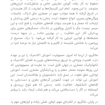
وط به کار رفته، گویای تعاریفی خاص و منتقل‌کننده انرژی‌های
نوعند. با این وجود، تمام این کلیدواژه‌ها و تعاریف، از آثار هنرمندان
 تاریخ گرفته تا همه جوانب مهم در معماری مثل ادراک، ‌تناسبات،
ژگی‌های بصری، انواع خطوط، ایده، زمانی به درستی قابل پردازش و
ایه‌اند که معمار و یا هنرمند بتواند قله‌های خلاقیت را فتح کند؛ و این
سر نیست مگر با کنترل روزافزون بر تک‌تک حسگرهای مغزی برای
دازش‌ آثار. این خلاقیت _ در بهترین حالت _ در جبهه درست
بطه‌ها و قوانین اجرایی به کار گرفته می‌شود. با درک صحیح از
رامون، با شناختی شایسته از اقلیم و به اقتضای نیاز به عرصه اجرا در
‌آید.
لگریو، از آن‌جا که امروز، مسوولیت آموزش آکادمیک را نیز بر عهده
رد، اهمیت ویژه‌ای به تزریق برساخته‌های نوین به فضای آکادمیک و
نوکراتیک معماری در جهان قایل است. به عقیده او، مسووولیتی که
ن روزها متوجه معمار، معلم و یا پردازشگران معماری است، آموزش
انایی خلق تفاوت در نسل تازه دانشجویان و علاقه‌مندان است. این
وزش می تواند در جهت گشودن گره‌های مغزی و دست‌یابی به
ه‌های نامکشوف خلاقیت باشد. بدعتی که هم تنوع بی‌بدیل و
‌سابقه در آثار را دست‌یافتنی می‌کند و هم شتاب ایجاد رشد را بیشتر
‌کند.
 پایان، مالگریو در اشاره‌ای مهم، ایفای نقش رایانه و ابزارهای مهم را،