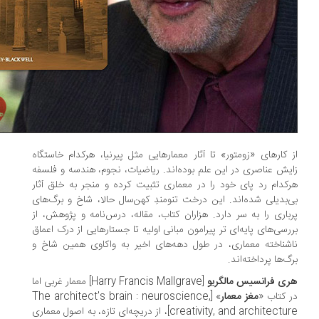
 کارهای «زومتور» تا آثار معمارهایی مثل پیرنیا،‌ هرکدام خاستگاه
یش عناصری در این علم بوده‌اند. ریاضیات، نجوم، هندسه و فلسفه
کدام رد پای خود را در معماری تثبیت کرده و منجر به خلق آثار
‌بدیلی شده‌اند. این درخت تنومندِ کهن‌سال حالا، شاخ و برگ‌های
باری را به سر دارد. هزاران کتاب، مقاله، درس‌‌نامه و پژوهش، از
رسی‌های پایه‌ای تر پیرامون مبانی اولیه تا جستارهایی از درک اعماق
شناخته معماری، در طول دهه‌های اخیر به واکاوی همین شاخ و
گ‌ها پرداخته‌اند.
ی فرانسیس مالگریو
[Harry Francis Mallgrave] معمار غربی اما
 کتاب «
مغز معمار
» [The architect's brain : neuroscience,
creativity, and architecture]، از دریچه‌ای تازه، به اصول معماری