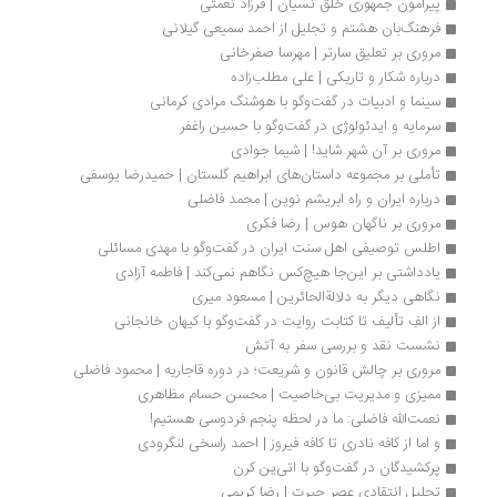
پیرامون جمهوری خلق نسیان | فرزاد نعمتی
فرهنگ‌بان هشتم و تجلیل از احمد سمیعی گیلانی
مروری بر تعلیق سارتر | مهرسا صفرخانی
درباره شکار و تاریکی | علی مطلب‌زاده
سینما و ادبیات در گفت‌وگو با هوشنگ مرادی کرمانی
سرمایه و ایدئولوژی در گفت‌وگو با حسین راغفر
مروری بر آن شهر شاید! | شیما جوادی
تأملی بر مجموعه داستان‌های ابراهیم گلستان | حمیدرضا یوسفی
درباره ایران و راه ابریشم نوین | محمد فاضلی
مروری بر ناگهان هوس | رضا فکری
اطلس توصیفی اهل سنت ایران در گفت‌وگو با مهدی مسائلی
یادداشتی بر این‌جا هیچ‌کس نگاهم نمی‌کند | فاطمه آزادی
نگاهی دیگر به دلالةالحائرین | مسعود میری
از الفِ تألیف تا کتابت روایت در گفت‌وگو با کیهان خانجانی
نشست نقد و بررسی سفر به آتش
مروری بر چالش قانون و شریعت؛ در دوره قاجاریه | محمود فاضلی
ممیزی و مدیریت بی‌خاصیت | محسن حسام مظاهری
نعمت‌الله فاضلی: ما در لحظه پنجم فردوسی هستیم!
و اما از کافه نادری تا کافه فیروز | احمد راسخی لنگرودی
پرکشیدگان در گفت‌وگو با اتی‌ین کرن
تحلیل انتقادی عصر حیرت | رضا کریمی