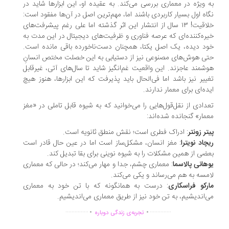
 ویژه در معماری بررسی می‌کند. به عقیده او، این ابزارها شاید در
اه اول بسیار کاربردی باشند اما، مهم‌ترین اصل در آن‌ها مفقود است:
خلاقیت! ۱۳ سال از انتشار این اثر گذشته اما علی رغم پیشرفت‌های
ره‌کننده‌ای که عرصه فناوری و ظرفیت‌های دیجیتال در این مدت به
د دیده، یک اصل یکتا، همچنان دست‌ناخورده باقی مانده است.
ی هوش‌های مصنوعی نیز از دستیابی به این خصلت مختص انسانِ
شمند عاجزند. این واقعیت غم‌انگیز شاید تا سال‌های آتی، غیرقابل
ییر نیز باشد اما فی‌الحال باید پذیرفت که این ابزارها، هنوز هیچ
ده‌ای برای معمار ندارند.
دادی از نقل‌قول‌هایی را می‌خوانید که به شیوه قابل‌ تاملی در «مغز
مار» گنجانده شده‌اند:
تر زونتر
: ادراک فطری است؛ نقش منطق ثانویه است.
چاد نویترا
: مغز انسان، مشکل‌ساز است اما در عین حال قادر است
ضی از همین مشکلات را به شیوه نوینی برای بقا تبدیل کند.
هانی پالاسما
: معماری چشم، جدا و مهار می‌کند؛ در حالی که معماری
مسه به هم می‌رساند و یکی می‌کند.
رکو فراسکاری
: درست به همانگونه که با تن خود به معماری
‌اندیشیم، به تن خود نیز از طریق معماری می‌اندیشیم.
.
.
...............
..............
تجربه‌ی زندگی دوباره