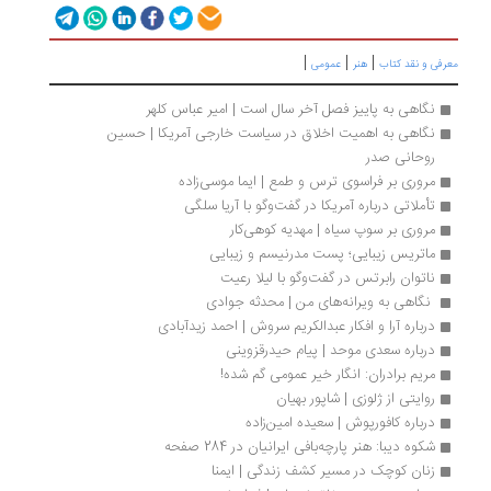
|
|
|
رفی و نقد کتاب
هنر
عمومی
نگاهی به پاییز فصل آخر سال است | امیر عباس کلهر
نگاهی به اهمیت اخلاق در سیاست خارجی آمریکا | حسین 
روحانی صدر
مروری بر فراسوی ترس و طمع | ایما موسی‌زاده 
تأملاتی درباره آمریکا در گفت‌وگو با آریا سلگی
مروری بر سوپ سیاه | مهدیه کوهی‌کار
ماتریس زیبایی؛ پست مدرنیسم و زیبایی
ناتوان رابرتس در گفت‌وگو با لیلا رعیت
 نگاهی به ویرانه‌های من | محدثه جوادی
درباره آرا و افکار عبدالکریم سروش | احمد زیدآبادی
درباره سعدی موحد | پیام حیدرقزوینی
مریم برادران: انگار خیر عمومی گم شده!
روایتی از ژلوزی | شاپور بهیان
درباره کافورپوش | سعیده امین‌زاده
شکوه دیبا: هنر پارچه‌بافی ایرانیان در 284 صفحه
زنان کوچک در مسیر کشف زندگی | ایمنا