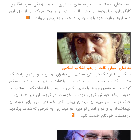
خه‌های مستقیم یا توصیه‌های دستوری، تجربه زندگی سرمایه‌گذاران،
رآفرینان، میلیاردرها و حتی افراد عادی را روایت می‌کند و از دل این
ستان‌ها روایت خود را برمی‌سازد و بحث را به پیش می‌راند
...
اضای اخوان ثالث از رهبر انقلاب اسلامی
گیدن با فرهنگ کار عبثی است... این برادران آریایی ما و برادران وایکینگ،
ل اینکه سحرخیزتر از ما بوده‌اند و رفته‌اند جاهای خوب دنیا مسکن
ده‌اند... ما همین چیزها را نداریم. کسی نداریم از ما انتقاد بکند... استالین با
ود اینکه خودش گرجی بود، می‌خواست در گرجستان نیز همه روسی
ف بزنند...من میرم رو میندازم پیش آقای خامنه‌ای، من برای خودم رو
نداخته‌ام برای تو و امثال تو میرم رو میندازم... به شرطی که شماها برگردید
 مملکت خودتان خدمت کنید
...