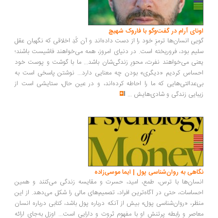
ونای آرام در گفت‌وگو با فاروک شهیچ
یی انسان‌ها ترمزِ خود را از دست داده‌اند و آن کُدِ اخلاقی که نگهبان عقل
یم بود، فروریخته است. در دنیای امروز، همه می‌خواهند فاشیست باشند؛
نی می‌خواهند نفرت، محورِ زندگی‌شان باشد... ما با گوشت و پوست خود
ساس کردیم «دیگری» بودن چه معنایی دارد... نوشتن پاسخی است به
‌عدالتی‌هایی که ما را احاطه کرده‌اند، و در عین حال، ستایشی است از
بایی زندگی و شادی‌هایش
...
اهی به روان‌شناسی پول | ایما موسی‌زاده
سان‌ها با ترس، طمع، امید، حسرت و مقایسه زندگی می‌کنند و همین
ساسات، حتی در آگاه‌ترین افراد، تصمیم‌های مالی را شکل می‌دهد. از این
ظر، «روان‌شناسی پول» بیش از آنکه درباره پول باشد، کتابی درباره انسان
اصر و رابطه پرتنش او با مفهوم ثروت و دارایی است... اوزل به‌جای ارائه