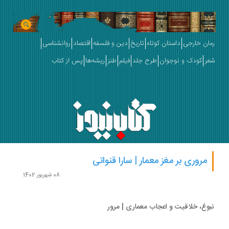
ان خارجی
داستان کوتاه
تاریخ
دین و فلسفه
اقتصاد
روانشناسی
ر
کودک و نوجوان
طرح جلد
فیلم
طنز
ریشه‌ها
پس از کتاب
مروری بر مغز معمار | سارا قنواتی
08 شهریور 1402
وغ، خلاقیت و اعجاب معماری | مرور