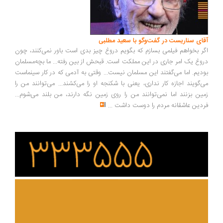
ای سناریست در گفت‌وگو با سعید مطلبی
ر بخواهم فیلمی بسازم که بگویم دروغ چیز بدی است باور نمی‌کنند، چون
وغ یک امر جاری در این مملکت است. قبحش از بین رفته... ما بچه‌مسلمان
دیم. اما می‌گفتند این مسلمان نیست... وقتی به آدمی که در کار سینماست
‌گویند اجازه کار نداری، یعنی با شکنجه او را می‌کشند... می‌توانند من را
ین بزنند اما نمی‌توانند من را روی زمین نگه دارند، من بلند می‌شوم...
دین عاشقانه مردم را دوست داشت
...