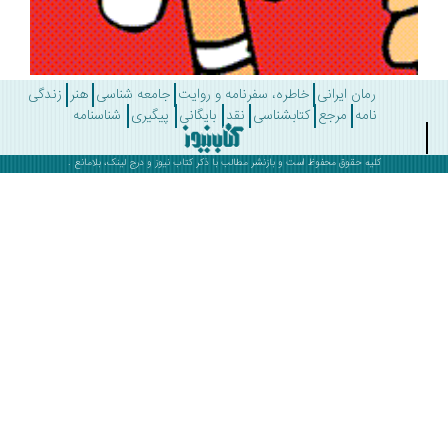
رمان ایرانی
خاطره، سفرنامه و روایت
جامعه شناسی
هنر
زندگی
نامه
مرجع
کتابشناسی
نقد
بایگانی
پیگیری
شناسنامه
کلیه حقوق محفوظ است و بازنشر مطالب با ذکر
کتاب نیوز
و درج لینک، بلامانع .