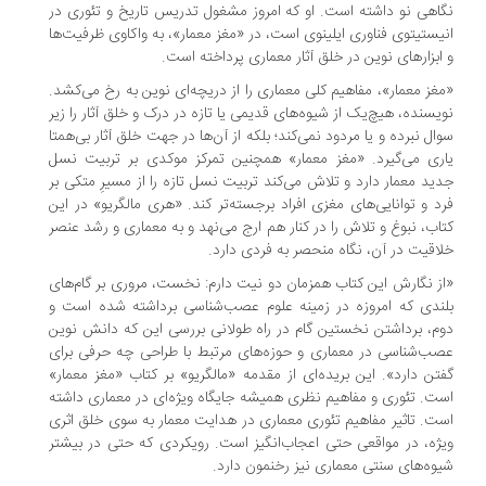
اهی نو داشته است. او که امروز مشغول تدریس تاریخ و تئوری در
یستیتوی فناوری ایلینوی است، در «مغز معمار»، به واکاوی ظرفیت‌ها
ابزارهای نوین در خلق آثار معماری پرداخته است.
غز معمار»، مفاهیم کلی معماری را از دریچه‌ای نوین به رخ می‌کشد.
یسنده، هیچ‌یک از شیوه‌های قدیمی یا تازه در درک و خلق آثار را زیر
ال نبرده و یا مردود نمی‌کند؛ بلکه از آن‌ها در جهت خلق آثار بی‌همتا
ری می‌گیرد. «مغز معمار»‌ همچنین تمرکز موکدی بر تربیت نسل
ید معمار دارد و تلاش می‌کند تربیت نسل تازه را از مسیرِ متکی بر
د و توانایی‌های مغزی افراد برجسته‌تر کند. «هری مالگریو» در این
اب، نبوغ و تلاش را در کنار هم ارج می‌نهد و به معماری و رشد عنصر
اقیت در آن، نگاه منحصر به فردی دارد.
ز نگارش این کتاب همزمان دو نیت دارم: نخست، مروری بر گام‌های
ندی که امروزه در زمینه علوم عصب‌شناسی برداشته شده است و
م، برداشتن نخستین گام در راه طولانی بررسی این که دانش نوین
ب‌شناسی در معماری و حوزه‌های مرتبط با طراحی چه حرفی برای
تن دارد». این بریده‌ای از مقدمه «مالگریو» بر کتاب «مغز معمار»
ت. تئوری و مفاهیم نظری همیشه جایگاه ویژه‌ای در معماری داشته
ت. تاثیر مفاهیم تئوری معماری در هدایت معمار به سوی خلق اثری
ژه، در مواقعی حتی اعجاب‌انگیز است. رویکردی که حتی در بیشتر
وه‌های سنتی معماری نیز رخنمون دارد.