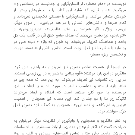
یسنده در «مغز معمار»، از انسان‌گرایی یا اومانیسم در رنسانس وام
‌گیرد. همان فرازی که شاید این کتاب را با بینش‌های پیش از
دش متمایز می‌کند. او انسان‌گرایی را خصلتی تک‌بعدی نمی‌داند و
ام هنرها و دانش‌های انسانی را در هم می‌آمیزد. از سوی دیگر،
رسی ویژگی آثار هنرمندانی مثل «آلبرتی»، «ویتروویوس» و
ئوناردو» نیز نشان می‌دهد که هدف جامع خلق اثر، در قالب یک کل
حد و هماهنگ تعریف می‌شوند. به طوری که واژه «ادب» حتی در
نمایه یا منظر بنا نیز قابل رویت است. نظمی ناشی از هندسه، مهارت
تخصص ویژه معمار؛
 این‌جا از اهمیت عناصر بصری نیز نمی‌توان به راحتی عبور کرد:
لگریو در این باره نوشته: «قوه بینایی ما همواره در پی زیبایی است».
 پی آن، تناسبات نیز تعریف می‌شوند. به این معنا که همه چیز در
هر باید آراسته و متناسب باشد. در مورد اندازه یا ابعاد بنا نیز،
یسنده به طور کلی معتقد است که اندازه و ابعاد می‌تواند
ثیرگذاری بنا را دو چندان کند. این مساله نیز همچنان از اهمیت
یبایی» نمی‌کاهد و تمام این‌ها، همچنان به کمک قوه بصری قابل
ک خواهند بود.
 نظر مالگریو و همچنین با وام‌گیری از نظریات دیگر می‌توان به
احت گفت که اکثر فرم‌های معماری، ارتباط مستقیمی با احساسات
حالات دارند. برای مثال، تمامی المان‌های عمودی و افقی و نوع