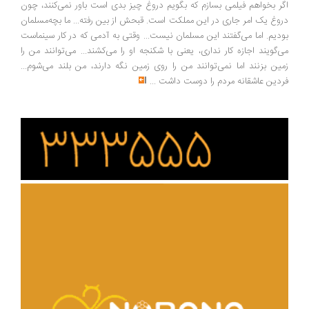
ر بخواهم فیلمی بسازم که بگویم دروغ چیز بدی است باور نمی‌کنند، چون
وغ یک امر جاری در این مملکت است. قبحش از بین رفته... ما بچه‌مسلمان
دیم. اما می‌گفتند این مسلمان نیست... وقتی به آدمی که در کار سینماست
‌گویند اجازه کار نداری، یعنی با شکنجه او را می‌کشند... می‌توانند من را
ین بزنند اما نمی‌توانند من را روی زمین نگه دارند، من بلند می‌شوم...
دین عاشقانه مردم را دوست داشت
...