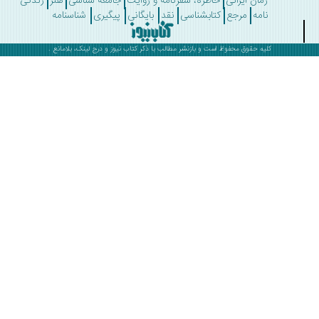
رمان ایرانی
خاطره، سفرنامه و روایت
جامعه شناسی
هنر
زندگی
نامه
مرجع
کتابشناسی
نقد
بایگانی
پیگیری
شناسنامه
کلیه حقوق محفوظ است و بازنشر مطالب با ذکر
کتاب نیوز
و درج لینک، بلامانع .