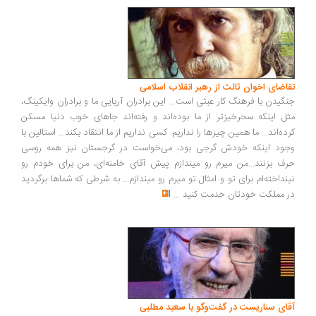
اضای اخوان ثالث از رهبر انقلاب اسلامی
گیدن با فرهنگ کار عبثی است... این برادران آریایی ما و برادران وایکینگ،
ل اینکه سحرخیزتر از ما بوده‌اند و رفته‌اند جاهای خوب دنیا مسکن
ده‌اند... ما همین چیزها را نداریم. کسی نداریم از ما انتقاد بکند... استالین با
ود اینکه خودش گرجی بود، می‌خواست در گرجستان نیز همه روسی
ف بزنند...من میرم رو میندازم پیش آقای خامنه‌ای، من برای خودم رو
نداخته‌ام برای تو و امثال تو میرم رو میندازم... به شرطی که شماها برگردید
 مملکت خودتان خدمت کنید
...
ای سناریست در گفت‌وگو با سعید مطلبی