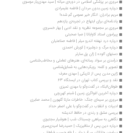
مروری بر پزشکی اسلامی در دوره‌ی میانه | سید مهدی‌یار موسوی
درباره زمین بدون مردان | فاطمه علیمرادی
مریم برادران: انگار خیر عمومی گم شده!
یادنامه‌ای برای ابتهاج در تجربه‌ی یازدهم
مروری بر مجموعه نظریه و نقد ادبی | بهار خسروی
پیرامون استاد کاواباتا | صبا صحبتی
درباره درد نهفته اندرو میلر | فاطمه صناعتیان
درباره مرگ و دوشیزه | کورش احمدی
دستهای آلوده | ژان پل سارتر
درآمدی بر سواد رسانه‌ای، هنرهای تعاملی و مخاطب‌شناسی
تصویر و کلمه: رویکردهایی به شمایل‌شناسی
ژاپن مدرن پس از تاریکی | مهدی معرف
نقد و بررسی کتاب تهران در ایستگاه 63
طوفان‌البکاء در گفت‌وگو با مهدی تمیزی
درباره آخرین اغواگری زمین | شبنم کهن‌چی
مروری بر سیمای جنگ: خاطرات مارتا گلهورن | محمد صابری
ادبیات و انقلاب در گفت‌وگو با علی اصغر حداد
بررسی عشق و رندی در حافظ اندیشه‌
نگاهی به سیاهی چسبناک شب | هوشیار مجتبوی
درباره دین پس از متافیزیک | حمیدرضا امیدی‌سرور
پیرامون جاناتان مرغ دریایی | طه حسین فراهانی