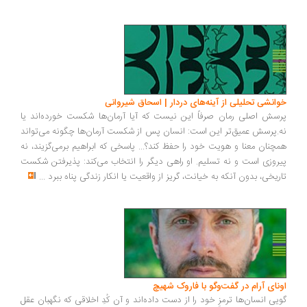
انشی تحلیلی از آینه‌های دردار | اسحاق شیروانی
سش اصلی رمان صرفاً این نیست که آیا آرمان‌ها شکست خورده‌اند یا
.پرسش عمیق‌تر این است: انسان پس از شکست آرمان‌ها چگونه می‌تواند
چنان معنا و هویت خود را حفظ کند؟... پاسخی که ابراهیم برمی‌گزیند، نه
روزی است و نه تسلیم. او راهی دیگر را انتخاب می‌کند: پذیرفتن شکست
ریخی، بدون آنکه به خیانت، گریز از واقعیت یا انکار زندگی پناه ببرد
...
ونای آرام در گفت‌وگو با فاروک شهیچ
یی انسان‌ها ترمزِ خود را از دست داده‌اند و آن کُدِ اخلاقی که نگهبان عقل