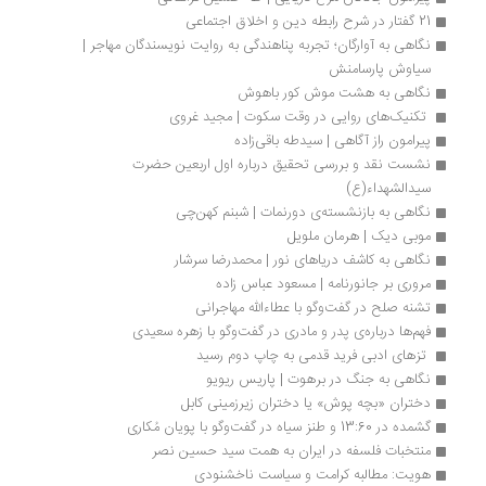
21 گفتار در شرح رابطه دین و اخلاق اجتماعی
نگاهی به آوارگان؛ تجربه پناهندگی به روایت نویسندگان مهاجر | 
سیاوش پارسامنش
نگاهی به هشت موش کور باهوش
 تکنیک‌های روایی در وقت سکوت | مجید غروی
پیرامون راز آگاهی | سیدطه باقی‌زاده
نشست نقد و بررسی تحقیق درباره اول اربعین حضرت 
سیدالشهداء(ع)
نگاهی به بازنشسته‌ی دورنمات | شبنم کهن‌چی
موبی دیک | هرمان ملویل
نگاهی به کاشف دریاهای نور | محمدرضا سرشار
مروری بر جانورنامه | مسعود عباس زاده
تشنه صلح در گفت‌وگو با عطاءالله مهاجرانی
فهم‌ها درباره‌ی پدر و مادری در گفت‌وگو با زهره سعیدی
 تزهای ادبی فرید قدمی به چاپ دوم رسید
نگاهی به جنگ در برهوت | پاریس ریویو
دختران «بچه پوش» یا دختران زیرزمینی کابل
گشمده در 13:60 و طنز سیاه در گفت‌وگو با پویان مُکاری
منتخبات فلسفه در ایران به همت سید حسین نصر
هویت: مطالبه کرامت و سیاست ناخشنودی