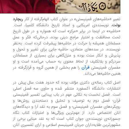
بیر «حاشیه‌های فمینیستی» در عنوان کتاب الهام‌گرفته از آثار
ریچارد
لت
، نویسنده‌ی امریکایی و استاد تاریخ دانشگاه کلمبیا، است.
اشیه» در اینجا در برابر «مرکز» است که همواره و در طول تاریخ
ت محافظت و اختیار مراجع دینی بوده، درحالی‌که فکر و عمل
لمانان همیشه با حرکت در حاشیه‌ها پیشرفت کرده است. به‌نظر
یسنده، در سده‌های متمادی، حاشیه جایی برای تغییر و تحول و
یرش و انکار سنت بوده و منزل‌گاهی برای بسیاری از مسلمانان
درگم و بلاتکلیف‌ از لحاظ معنوی به حساب می‌آمده است و او
سران فمینیستی
قرآن
را هم بخشی از همین گروه و قرارگرفته در
ین حاشیه‌ها می‌داند.
ل کتاب رساله‌ی دکتری مؤلف بوده که حدود هفت سال پیش در
تشارات دانشگاه آکسفورد منتشر شده و حاوی سه فصل اصلی
ت. فصل نخست به نکاتی مهم در باب پیدایی تفسیر فمینیستی
آن؛ فصل دوم به توصیف و تحلیل و دسته‌بندی روش‌ها و
یکردهای مفسران فمینیستی؛ و فصل سوم به نقد آرا و دیدگاه‌های
ان اختصاص دارد. از مهم‌ترین ویژگی‌ها و امتیازات کتاب نگاه
ورانه‌ی نویسنده‌ی جوان کتاب است که به نقد مبنایی برخی از
هورترین طلایه‌داران جریان فمیینیسم اسلامی و آرای تفسیری آنان