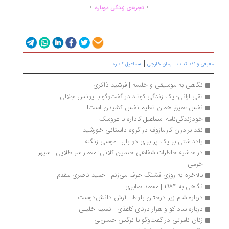
.
.
...............
..............
تجربه‌ی زندگی دوباره
|
|
|
رفی و نقد کتاب
رمان خارجی
اسماعیل کاداره
نگاهی به موسیقی و خلسه | فرشید ذاکری
تقی ارانی؛ یک زندگی کوتاه در گفت‌وگو با یونس جلالی
نفس عمیق همان تعلیم نفس کشیدن است!
خودزندگی‌نامه اسماعیل کاداره با عروسک
نقد برادران کارامازوف در گروه داستانی خورشید 
یادداشتی بر یک پر برای دو بال | موسی زنگنه
در حاشیه خاطرات شفاهی حسین کلانی: معمار سر طلایی | سپهر 
خرمی
بالاخره یه روزی قشنگ حرف می‌زنم | حمید ناصری مقدم
نگاهی به 1984 | محمد صابری
درباره شام زیر درختان بلوط | آرش دانش‌دوست
درباره ساداکو و هزار درنای کاغذی | نسیم خلیلی
زنان نامرئی در گفت‌وگو با نرگس حسن‌لی