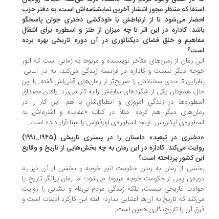
تفا که منتظر مجوز انتشار آخرین نمایشنامه‌اش است، به دفتر حزب
ضار می‌شود تا از ارتباطش با خودکشی دختری جوان پاسخگو
شد. کاداره در این اثر تا چه میزان از طنز و اسطوره برای انتقال
اهیم و خلق فضای دیکتاتوری در آن دوره تاریخی بهره برده
ست؟
ن رمان از رمان‌های متأخر نویسنده و مربوط به زمانی است که انور
جه دیگر نیست و کاداره در فرانسه زندگی می‌کند، نه در آلبانی.
ابراین تا حدی سخنانش را صریح‌تر از رمان‌های قبلی‌اش گفته. با این
ال، همچنان یکی از شگردهای سابقش را به کار می‌برد: یافتن مصداق‌
طوره‌ها در زندگی امروزی و انطباق‌شان با هم. این کار را در
ان‌های دیگر هم کرده. مثلاً در کتاب «عقاب» و اشاره‌اش به
طوره‌ی ایکاروس. اینجا اسطوره‌ی اورفئوس را مبنا قرار داده است.
«دختری در تبعید» داستان را در بستری تاریخی (۱۹۴۵_۱۹۹۱)
ایت می‌کند. کاداره در این رمان به چه بخش‌هایی از تاریخ و وقایع
ن کشور پرداخته است؟
شی از رمان به زمان حکومت انور خوجه و بخشی از آن نیز به
ره‌ی پس از حکومت خوجه مربوط می‌شود؛ اما رمان بیانگر تاریخ یا
ادث تاریخی نیست، بلکه زندگی مردم بی‌نام و نشانی را روایت
‌کند که تاریخ به آن‌ها اعتنایی ندارد؛ البته این کارکرد ادبیات است و
ق آن با تاریخ‌نگاری همین است.