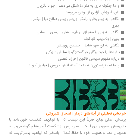
و اما چگونه بازی به مغز ما شکل می‌دهد | جواد لگزیان
نان، آموزش، آزادی از یونان می‌رسد
نگاهی به بهمن‌خان: زندگی ورزشی بهمن صالح نیا | نرگس 
ابهری	
نگاهی به زنی با سنجاق مرواری ‏نشان | رامین سلیمانی
پنین | ولادیمیر ناباکوف
نگاهی به آن شهر شاید! | حسین پورستار
باکره‌ها یا دوشیزگان در گفت‌وگو با سامان شهرکی
درباره مفهوم سیاسی قانون | فرزاد نعمتی
و اما لف تولستوی: به مثابه آیینه انقلاب روس | فرامرز آذرپاد 
انشی تحلیلی از آینه‌های دردار | اسحاق شیروانی
سش اصلی رمان صرفاً این نیست که آیا آرمان‌ها شکست خورده‌اند یا
.پرسش عمیق‌تر این است: انسان پس از شکست آرمان‌ها چگونه می‌تواند
چنان معنا و هویت خود را حفظ کند؟... پاسخی که ابراهیم برمی‌گزیند، نه