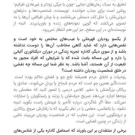
لیق به‌ سبک رمان‌های جنایی -چون با مرگی زودتر و غیرعادی طرفیم-
شی است برای جذب خواننده. نویسنده، شخصیت‌ها و دنیاهای
ونی‌شان را مثل کف دستش می‌شناسد و با چنان ظرافتی آن‌ها را به
ویر می‌کشد که گویی نمونه‌های زنده و باورپذیرند. البته از
یسنده‌ای در این سطح، جز این هم انتظار نمی‌رود.
ز یکسو رودیان قهرمانی با عیب‌های مختص به خود است و
قص‌هایی دارد که شاید گاهی مخاطب آن‌ها را دوست نداشته
شد و از سوی دیگر، کاداره تجربه زندگی در دوران دیکتاتوری آلبانی
 دارد و این مساله باعث شده که با شرایطی که افراد مجبور به
بعیت از آن هستند، آشنا باشد. به نظر شما این مساله چه نقشی
ر خلق شخصیت رودیان داشته است؟
حیات و اخلاق مردم همیشه تابع جو و فضای حاکم بوده است.
ت‌تأثیر همین جو است که مردم شجاع یا بزدل می‌شوند، صادق یا
اکار، بزرگمنش یا حقیر. کلاس درسی را تصور کنید که معلمش به
ه‌ها اجازه می‌دهد صریح حرف‌شان را بزنند و راستگویان را مجازات
ی‌کند. مثلاً اگر شاگردی درباره تأخیر یا غیبتش راست بگوید تنببه
ود. یا بالعکس، معلمی را در نظر بگیرید که با رفتارش مروج ریاکاری
دروغگویی است. این معایب که در شخصیت رودیان می‌بیند ناشی
 زندگی در چنین فضایی است.
خی از منتقدان بر این باورند که اسماعیل کاداره یکی از شانس‌های