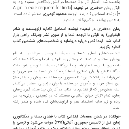
اهنده شد. انتشار آثار او تا مدت‌ها در کشور زادگاهش ممنوع بود. به
زگی رمان «
دختری در تبعید
» [A girl in exile requiem for linda
ا ترجمه
محمود گودرزی
منتشر شده است.
 همین بهانه با او گپ‌وگفتی داشتیم:
ان «دختری در تبعید» نوشته اسماعیل کاداره (نویسنده و شاعر
بانیایی) به تازگی با ترجمه شما و از سوی نشر چترنگ راهی بازار
اب شد. ابتدا کمی درباره درونمایه و شخصیت‌های ششمین کتاب
داره بگویید.
خصیت‌های اصلی داستان، نمایشنامه‌نویسی سرشناس به نام
دیان استفا و دو دختر دبیرستانی به نام‌های لیندا و میگنا هستند که
 نحوی با نویسنده ارتباط پیدا می‌کنند. نمایشنامه‌نویس به‌وساطت
گنا کتابش را برای دختری امضا کرده که در تبعید به سر می‌برد و
ی‌تواند به پایتخت برود تا حضوری نویسنده‌ محبوبش را ببیند. حالا
ن دختر مرده و مأموران نویسنده را برای بازجویی احضار می‌کنند.
بته همان‌طور که از تقدیم‌نامه‌ کتاب در آغازش پیداست، قهرمان‌های
ان، تمام «زنان جوان آلبانیایی هستند که در تبعیدی درونی» به سر
ده و زیر سایه استبداد عمر و آرزوهایشان تباه شده و هدر رفته
ست.
اننده در همان صفحات ابتدایی کتاب با فضای بسته و دیکتاتوری
زمان قبل از تاسیس جمهوری آلبانی(۱۹۹۱) مواجه می‌شود و ترسی را
 در اعماق وجود مردم رخنه داشته، درک می‌کند؛ آنجاکه رودیان