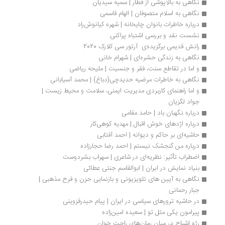
نگاهی به بالاپوشی از قطار | سمیه سیدیان
نگاهی به اسلام متصوفان | الهام قاسمی
درباره خاطرات بانوان چایخانه | شهره کیانوش‌راد
نشست نقد و بررسی اشتباه پراکنی
رانش قدیمی برگزیده‌ی  آرتور سی کلارک 2020
نگاهی به زندگی حشره‌ای | شهرام خانی
و اما در تقاطع سنت، فقر و جنسیت | ملیحه ریاضی
نگاهی به خاطرات مرضیه حدیدچی(دباغ) | محمد آسیابانی
و اما راهنمای کاربردی مدیریت ایمنی، سلامت و محیط زیست | 
جواد لگزیان
درباره نگهبان باد | حامد مقامی 
درباره اژدهای خوش اقبال | مهدیه کوهی‌کار
حاشیه‌ای بر حاکم و دیوانه | احمد آفتابی
درباره من گنجشک نیستم | احمد رضا حجارزاده
اضطراب تأثیر: نظریه‌ای در شاعری | سهراب بشردوست
بنیاد نمایش در ایران | ابوالقاسم جنتی عطائی
نگاهی به آیین های تلویزیونی و بازنمایی حزن و فرح مذهبی | 
جبار رحمانی
در حاشیه ترورهای سیاسی در ایران | پیام حیدرقزوینی
پیرامون یکی مثل تو | سعیده امین‌زاده
رژه اشباح در میان رمان‌های راحت خوان