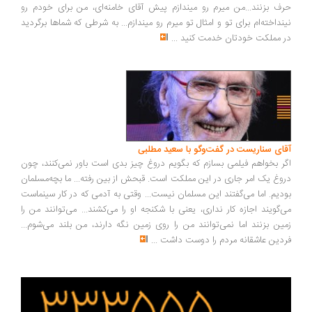
ف بزنند...من میرم رو میندازم پیش آقای خامنه‌ای، من برای خودم رو
نداخته‌ام برای تو و امثال تو میرم رو میندازم... به شرطی که شماها برگردید
 مملکت خودتان خدمت کنید
...
ای سناریست در گفت‌وگو با سعید مطلبی
ر بخواهم فیلمی بسازم که بگویم دروغ چیز بدی است باور نمی‌کنند، چون
وغ یک امر جاری در این مملکت است. قبحش از بین رفته... ما بچه‌مسلمان
دیم. اما می‌گفتند این مسلمان نیست... وقتی به آدمی که در کار سینماست
‌گویند اجازه کار نداری، یعنی با شکنجه او را می‌کشند... می‌توانند من را
ین بزنند اما نمی‌توانند من را روی زمین نگه دارند، من بلند می‌شوم...
دین عاشقانه مردم را دوست داشت
...