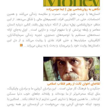
اهی به روان‌شناسی پول | ایما موسی‌زاده
سان‌ها با ترس، طمع، امید، حسرت و مقایسه زندگی می‌کنند و همین
ساسات، حتی در آگاه‌ترین افراد، تصمیم‌های مالی را شکل می‌دهد. از این
ظر، «روان‌شناسی پول» بیش از آنکه درباره پول باشد، کتابی درباره انسان
اصر و رابطه پرتنش او با مفهوم ثروت و دارایی است... اوزل به‌جای ارائه
خه‌های مستقیم یا توصیه‌های دستوری، تجربه زندگی سرمایه‌گذاران،
رآفرینان، میلیاردرها و حتی افراد عادی را روایت می‌کند و از دل این
ستان‌ها روایت خود را برمی‌سازد و بحث را به پیش می‌راند
...
اضای اخوان ثالث از رهبر انقلاب اسلامی
گیدن با فرهنگ کار عبثی است... این برادران آریایی ما و برادران وایکینگ،
ل اینکه سحرخیزتر از ما بوده‌اند و رفته‌اند جاهای خوب دنیا مسکن
ده‌اند... ما همین چیزها را نداریم. کسی نداریم از ما انتقاد بکند... استالین با
ود اینکه خودش گرجی بود، می‌خواست در گرجستان نیز همه روسی