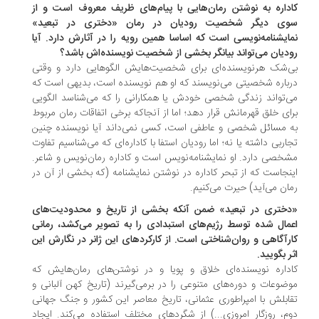
داره به نوشتن رمان‌هایی با پیام‌های ظریف معروف است و از
وی دیگر شخصیت رودیان در رمان «دختری در تبعید»
ایشنامه‌نویسی‌ است که اساسا همین رویه را در آثارش دارد. آیا
دیان می‌تواند بیانگر بخشی از شخصیت نویسنده‌اش باشد؟
‌شک هرنویسنده‌ای برای شخصیت‌هایش الگوهایی دارد و وقتی
باره شخصیتی می‌نویسند که او هم نویسنده است، بدیهی است که
‌تواند زندگی شخصی خودش یا همکارانی را که می‌شناسد الگویی
ای خلق قهرمانش قرار دهد؛ اما از آنجاکه برخی اتفاقات رمان مربوط
 مسائل شخصی و عاطفی است، کسی نمی‌داند آیا نویسنده چنین
اربی داشته یا نه؛ اما رودیان استفا با کاداره‌ای که می‌شناسیم تفاوت
خصی دارد. او نمایشنامه‌نویس است و کاداره رمان‌نویس و شاعر.
نجاست که از تبحر کاداره در نوشتن نمایشنامه (که بخشی از آن در
ان می‌آید) حیرت می‌کنیم.
دختری در تبعید» ضمن آنکه بخشی از تاریخ و محدودیت‌های
مال شده توسط رژیم‌های استبدادی را به تصویر می‌کشد، رمانی
رآگاهی و روان‌شناختی‌ است. از کارکردهای این ژانر در نگارش این
ر بگویید.
داره نویسنده‌ای خلاق و پویا و در نوشتن‌های رمان‌هایش که
ضوعات و دوره‌های متنوعی را در برمی‌گیرند (تاریخ کهن آلبانی و
ابلش با امپراطوری عثمانی، تاریخ معاصر این کشور و جنگ جهانی
م، روزگار امروزی...) از شگردهای مختلف استفاده می‌کند. ایجاد