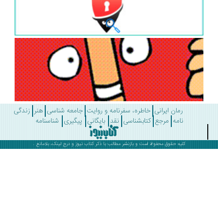
رمان ایرانی
خاطره، سفرنامه و روایت
جامعه شناسی
هنر
زندگی
نامه
مرجع
کتابشناسی
نقد
بایگانی
پیگیری
شناسنامه
کلیه حقوق محفوظ است و بازنشر مطالب با ذکر
کتاب نیوز
و درج لینک، بلامانع .