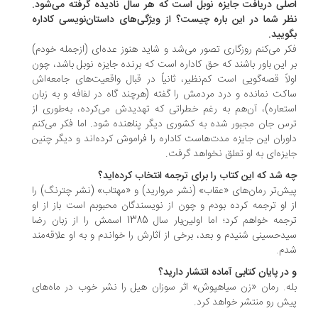
لی دریافت جایزه نوبل است که هر سال نادیده گرفته می‌شود.
ر شما در این باره چیست؟ از ویژگی‌های داستان‌نویسی کاداره
ویید.
ر می‌کنم روزگاری تصور می‌شد و شاید هنوز عده‌ای (ازجمله خودم)
 این باور باشند که حق کاداره است که برنده جایزه‌ نوبل باشد، چون
لاً قصه‌گویی است کم‌نظیر، ثانیاً در قبال واقعیت‌های جامعه‌اش
کت نمانده و درد مردمش را گفته (هرچند گاه در لفافه و به زبان
تعاره)، آن‌هم به رغم خطراتی که تهدیدش می‌کرده، به‌طوری از
س جان مجبور شده به کشوری دیگر پناهنده شود. اما فکر می‌کنم
وران این جایزه مدت‌هاست کاداره را فراموش کرده‌اند و دیگر چنین
یزه‌ای به او تعلق نخواهد گرفت.
 شد که این کتاب را برای ترجمه انتخاب کرده‌اید؟
ش‌تر رمان‌های «عقاب» (نشر مروارید) و «مهتاب» (نشر چترنگ) را
 او ترجمه کرده بودم و چون از نویسندگان محبوبم است باز از او
ترجمه خواهم کرد؛ اما اولین‌بار سال 1385 اسمش را از زبان رضا
دحسینی شنیدم و بعد، برخی از آثارش را خواندم و به او علاقه‌مند
دم.
در پایان کتابی آماده انتشار دارید؟
ه. رمان «زن سیاهپوش» اثر سوزان هیل را نشر خوب در ماه‌های
ش رو منتشر خواهد کرد.