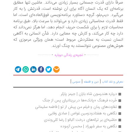
فاً دارای قدرت جسمانی بسیار زیادی می‌داند. ماشین تنها مطابق
نامه‌ای که یک انسان آگاه برای آن نوشته است، قدرتش را به کار
‌گیرد. دیپ‌بلو، گرچه دستاورد برنامه‌نویسی فوق‌العاده‌ای است، اما
ط قدرت محاسباتی زیادی دارد و می‌تواند با سرعت بالا، طبق برنامه
اسبات لازم را برای شکست حریف انجام دهد، اما هرگز نمی‌داند که
رد چه کار می‌کند، و کارش چه معنایی دارد. شأن انسانی به آگاهی
سان نسبت به عملکردش مربوط است؛ همان ویژگی مرموزی که
ش‌های مصنوعی نتوانستند به چنگ آورند.
.
.
...............
..............
تجربه‌ی زندگی دوباره
|
|
|
رفی و نقد کتاب
دین و فلسفه
عمومی
درباره هندرسون شاه باران | جیمز پارکر
خُرده فرهنگ «پانک»ها در بریتانیای پس از جنگ
تفاوت‌های رمان و فیلم من پیش از تو | فاطمه سلیمانی
نگاهی به هفتادودومین غواص | صادق وفایی
حاشیه‌ای بر ترکه‌های درخت آلبالو | رضا کلی‌وندی
نگاهی به سفر شهرزاد | محسن آزموده