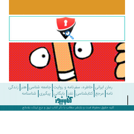
رمان ایرانی
خاطره، سفرنامه و روایت
جامعه شناسی
هنر
زندگی
نامه
مرجع
کتابشناسی
نقد
بایگانی
پیگیری
شناسنامه
کلیه حقوق محفوظ است و بازنشر مطالب با ذکر
کتاب نیوز
و درج لینک، بلامانع .