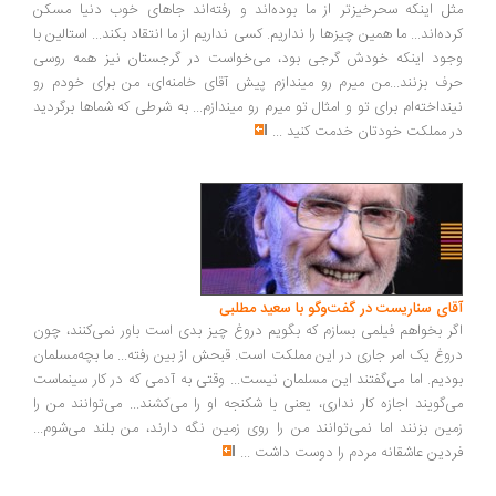
ل اینکه سحرخیزتر از ما بوده‌اند و رفته‌اند جاهای خوب دنیا مسکن
ده‌اند... ما همین چیزها را نداریم. کسی نداریم از ما انتقاد بکند... استالین با
ود اینکه خودش گرجی بود، می‌خواست در گرجستان نیز همه روسی
ف بزنند...من میرم رو میندازم پیش آقای خامنه‌ای، من برای خودم رو
نداخته‌ام برای تو و امثال تو میرم رو میندازم... به شرطی که شماها برگردید
 مملکت خودتان خدمت کنید
...
ای سناریست در گفت‌وگو با سعید مطلبی
ر بخواهم فیلمی بسازم که بگویم دروغ چیز بدی است باور نمی‌کنند، چون
وغ یک امر جاری در این مملکت است. قبحش از بین رفته... ما بچه‌مسلمان
دیم. اما می‌گفتند این مسلمان نیست... وقتی به آدمی که در کار سینماست
‌گویند اجازه کار نداری، یعنی با شکنجه او را می‌کشند... می‌توانند من را
ین بزنند اما نمی‌توانند من را روی زمین نگه دارند، من بلند می‌شوم...
دین عاشقانه مردم را دوست داشت
...