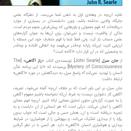
ید آن‌چه در وهله‌ی اول به ذهن شما می‌رسد، از نظرگاه علمی
یگاه والایی نداشته باشد، چون دانشمندان در بسیاری از موارد
یافته‌اند که فهم معمولی و باورهایی که پیش‌فرض عموم مردم است،
کی از واقعیت نیست و نمی‌توان روی آن‌ها به عنوان گزاره‌های
می حساب باز کرد، ولی فعلاً شما با فهم متعارف خود این مسئله را
زیابی کنید؛ این‌که رایانه چه‌قدر می‌فهمد چه اتفاقی افتاده و چه‌قدر
 وضعیتی که در آن قرار دارد «آگاه» است؟
جان سرل
[John Searle] نویسنده‌ی کتاب «
راز آگاهی
» [The
Mystery of Consciousness] پرسیدند که «آیا این برنامه شأن
سان را تهدید نمی‌کند؟» پاسخ سرل، به دیدگاهش در مورد «آگاهی»
تباط داشت.
ن سرل، بر این باور است که بر خلاف آن‌چه گفته می‌شود، تعریف
اهی کار دشواری نیست؛ به شرط آن‌که نخواسته باشیم مفهوم آگاهی
 به صورت گزاره‌ای حاوی تحلیل معنایی ارائه کنیم. آن‌چه فهم معنای
اهی را آسان می‌کند، درکی است که هر انسانی از آن داراست و به
ربه دریافته است؛ و آن، همان حس و حالی است که خواب بدون
یا را از بیداری تفکیک می‌کند، و بیهوشی را از هوشیاری؛ در شرایط
داری و هوشیاری انسان «آگاهی» دارد. هر کسی با در نظر گرفتن