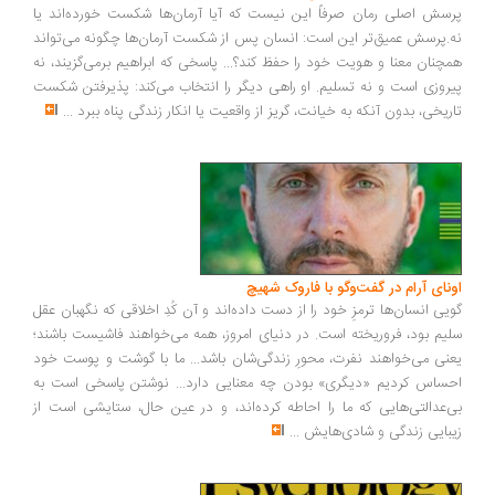
سش اصلی رمان صرفاً این نیست که آیا آرمان‌ها شکست خورده‌اند یا
.پرسش عمیق‌تر این است: انسان پس از شکست آرمان‌ها چگونه می‌تواند
چنان معنا و هویت خود را حفظ کند؟... پاسخی که ابراهیم برمی‌گزیند، نه
روزی است و نه تسلیم. او راهی دیگر را انتخاب می‌کند: پذیرفتن شکست
ریخی، بدون آنکه به خیانت، گریز از واقعیت یا انکار زندگی پناه ببرد
...
ونای آرام در گفت‌وگو با فاروک شهیچ
یی انسان‌ها ترمزِ خود را از دست داده‌اند و آن کُدِ اخلاقی که نگهبان عقل
یم بود، فروریخته است. در دنیای امروز، همه می‌خواهند فاشیست باشند؛
نی می‌خواهند نفرت، محورِ زندگی‌شان باشد... ما با گوشت و پوست خود
ساس کردیم «دیگری» بودن چه معنایی دارد... نوشتن پاسخی است به
‌عدالتی‌هایی که ما را احاطه کرده‌اند، و در عین حال، ستایشی است از
بایی زندگی و شادی‌هایش
...