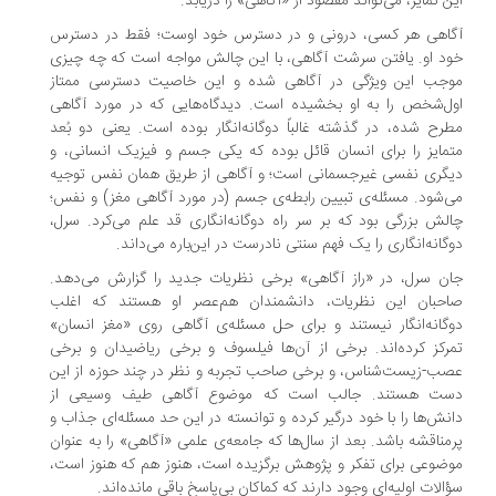
ن تمایز، می‌تواند مقصود از «آگاهی» را دریابد.
اهی هر کسی، درونی و در دسترس خود اوست؛ فقط در دسترس
د او. یافتن سرشت آگاهی، با این چالش مواجه است که چه چیزی
جب این ویژگی در آگاهی شده و این خاصیت دسترسی ممتاز
ل‌شخص را به او بخشیده است. دیدگاه‌هایی که در مورد آگاهی
رح شده، در گذشته غالباً دوگانه‌انگار بوده‌ است. یعنی دو بُعد
مایز را برای انسان قائل بوده که یکی جسم و فیزیک انسانی، و
گری نفسی غیرجسمانی است؛ و آگاهی از طریق همان نفس توجیه
‌شود. مسئله‌ی تبیین رابطه‌ی جسم (در مورد آگاهی مغز) و نفس؛
لش بزرگی بود که بر سر راه دوگانه‌انگاری قد علم می‌کرد. سرل،
گانه‌انگاری را یک فهم سنتی نادرست در این‌باره می‌داند.
ن سرل، در «راز آگاهی» برخی نظریات جدید را گزارش می‌دهد.
حبان این نظریات، دانشمندان هم‌عصر او هستند که اغلب
گانه‌انگار نیستند و برای حل مسئله‌ی آگاهی روی «مغز انسان»
رکز کرده‌اند. برخی از آن‌ها فیلسوف و برخی ریاضیدان و برخی
ب-زیست‌شناس، و برخی صاحب تجربه و نظر در چند حوزه از این
ت هستند. جالب است که موضوع آگاهی طیف وسیعی از
نش‌ها را با خود درگیر کرده و توانسته در این حد مسئله‌ای جذاب و
مناقشه باشد. بعد از سال‌ها که جامعه‌ی علمی «آگاهی» را به عنوان
ضوعی برای تفکر و پژوهش برگزیده است، هنوز هم که هنوز است،
الات اولیه‌ای وجود دارند که کماکان بی‌پاسخ باقی مانده‌اند.