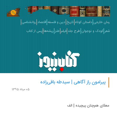
ان خارجی
داستان کوتاه
تاریخ
دین و فلسفه
اقتصاد
روانشناسی
ر
کودک و نوجوان
طرح جلد
فیلم
طنز
ریشه‌ها
پس از کتاب
پیرامون راز آگاهی | سیدطه باقی‌زاده
05 مرداد 1395
مّای هم‌چنان پیچیده | الف