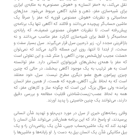
ل می‌کند، به «مغز انسان» و «هوش مصنوعی» به مثابه‌ی ابزاری
ای شبیه‌سازی مغز، ذهن و شاید آگاهی مربوط می‌شود. مدل‌های
اسباتی و نظریات «هوش مصنوعی قوی» که مغز را صرفاً یک
شین حساب‌گر پیچیده می‌دانند و قائلند که آگاهی تنها یک برنامه‌ی
ش‌رفته است، تا نظریات «هوش مصنوعی ضعیف»، که رایانه‌ی
اسبه‌گر را فقط برای شبیه‌سازی کارکرد مغز مناسب می‌دانند و نه
زآفرینی مجدد آن، زیر ذره‌بین سرل قرار می‌گیرند. سرل بسیار سفت و
ت، از ابتدا تا انتها، روی این مسئله تأکید می‌کند که نمی‌توان
لت عجیب اول‌شخص بودن آگاهی را منکر شد، و این تفاوتی است
 مغز با همه‌ی بخش‌های فیزیولوژی انسانی دارد. مغز توانسته
ت به هر ترتیب به یک موجود آگاهی ببخشد، در حالی که چنین
زی پیرامون هیچ عضو دیگری مطرح نیست. سرل، خود معتقد
ت که به لحاظ علّی، آگاهی، هرچه که هست، از همین مغز انسان
آمده؛ ولی سؤال بزرگ این است که چگونه ساز و کارهای مغز، که
ه به لحاظ عصب‌-زیست‌شناختی قابلیت مطالعه و بررسی دقیق
رند، می‌توانند یک چنین خاصیتی را پدید آورند.
تی رسانه‌های خبری از سرل در مورد دیپ‌بلو و تهدید شأن انسانی
سیدند، او پاسخ داد که این برنامه همان‌قدر می‌تواند شأن انسان را
دید کند که یک ماشین‌حساب جیبی، شأن یک ریاضی‌دان را؛ و یک
ل مکانیکی شأن یک انسان بیل به دست را. او رایانه‌ها و ماشین‌ها را