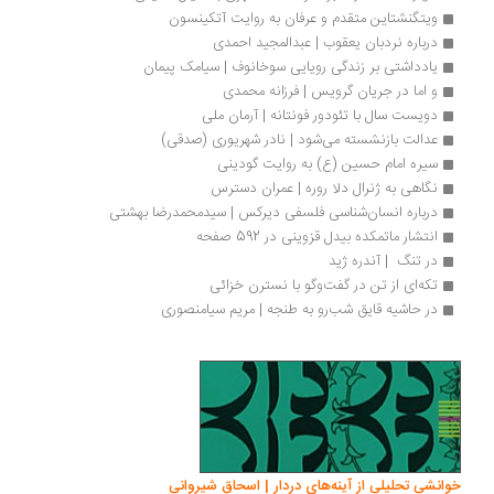
ویتگنشتاین متقدم و عرفان به روایت آتکینسون
درباره نردبان یعقوب | عبدالمجید احمدی
یادداشتی بر زندگی رویایی سوخانوف | سیامک پیمان
و اما در جریان گرویس | فرزانه محمدی‌
دویست سال با تئودور فونتانه | آرمان ملی
عدالت بازنشسته می‌شود | نادر شهریوری (صدقی)
سیره‌ امام حسین (ع) به روایت گودینی
نگاهی به ژنرال دلا روره | عمران دسترس
درباره انسان‌شناسی فلسفی دیرکس | سیدمحمدرضا بهشتی
انتشار ماتمکده بیدل قزوینی در 592 صفحه
در تنگ  | آندره ژید
تکه‌ای از تن در گفت‌وگو با نسترن خزائی
در حاشیه قایق شب‌رو به طنجه | مریم سیامنصوری
انشی تحلیلی از آینه‌های دردار | اسحاق شیروانی