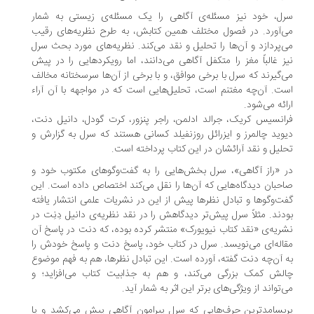
ل، خود نیز مسئله‌ی آگاهی را یک مسئله‌ی زیستی به شمار
‌آورد. در فصول مختلف همین کتابش، به طرح نظریه‌های رقیب
‌پردازد و آن‌ها را تحلیل و نقد می‌کند. نظریه‌های مورد بحث سرل
ز غالباً مغز را متکفل آگاهی می‌دانند، اما رویکردهایی را در پیش
‌گیرند که سرل با برخی موافق، و با برخی از آن‌ها سرسختانه مخالف
ت. آن‌چه مغتنم است، تحلیل‌هایی است که در مواجهه با آن آراء
ائه می‌شود.
انسیس کریک، جرالد ادلمن، راجر پنزور، کرت گودل، دانیل دنت،
وید چالمرز و ایزرائل روزنفیلد کسانی هستند که سرل به گزارش و
لیل و نقد آرائشان در این کتاب پرداخته است.
 «راز آگاهی»، سرل بخش‌هایی را به گفت‌وگوهای مکتوب خود و
حبان دیدگاه‌هایی که آن‌ها را نقل می‌کند اختصاص داده است. این
ت‌وگوها و تبادل نظرها پیش از این در نشریات علمی انتشار یافته
دند. مثلاً سرل پیش‌تر دیدگاهش را در نقد نظریه‌ی دانیل ‌دِنِت در
ریه‌ی «نقد کتاب نیویورک» منتشر کرده بوده، که دنت در پاسخ آن
اله‌ای می‌نویسد. سرل در کتاب خود، پاسخ دنت و پاسخ خودش را
 آن‌چه دنت گفته، آورده است. این تبادل نظرها، هم به فهم موضوع
لش کمک بزرگی می‌کند، و هم به جذابیت کتاب می‌افزاید؛ و
‌تواند از ویژگی‌های برتر این اثر به شمار آید.
بسامدترین حرف‌هایی که سرل پیرامون آگاهی پیش می‌کشد و یا