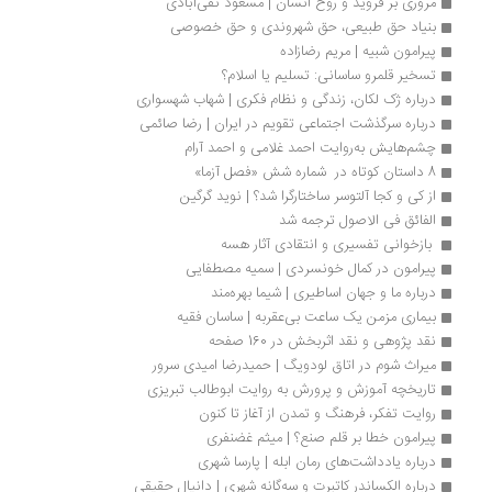
مروری بر فروید و روح انسان | مسعود تقی‌آبادی
بنیاد حق طبیعی، حق شهروندی و حق خصوصی
پیرامون شبیه | مریم رضازاده
تسخیر قلمرو ساسانی: تسلیم یا اسلام؟
درباره ژک لکان، زندگی و نظام فکری | شهاب شهسواری
درباره سرگذشت اجتماعی تقویم در ایران | رضا صائمی
چشم‌هایش به‌روایت احمد غلامی و احمد آرام
8 داستان کوتاه در  شماره شش «فصل آزما»
از کی و کجا آلتوسر ساختارگرا شد؟ | نوید گرگین
الفائق فی الاصول ترجمه شد
 بازخوانی تفسیری و انتقادی آثار هسه 
پیرامون در کمال خونسردی | سمیه مصطفایی
درباره ما و جهان اساطیری | شیما بهره‌مند
بیماری مزمن یک ساعت بی‌عقربه | ساسان فقیه
نقد پژوهی و نقد اثربخش در 160 صفحه
میراث شوم در اتاق لودویگ | حمیدرضا امیدی سرور
تاریخچه آموزش و پرورش به روایت ابوطالب تبریزی
روایت تفکر، فرهنگ و تمدن از آغاز تا کنون
پیرامون خطا بر قلم صنع؟ | میثم غضنفری
درباره یادداشت‌های رمان ابله | پارسا شهری 
درباره الکساندر کاتبرت و سه‌گانه‌ شهری | دانیال حقیقی