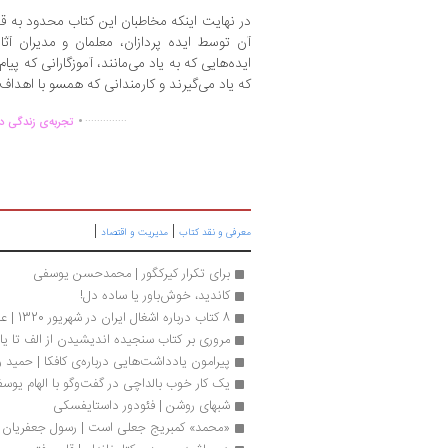
در نهایت اینکه مخاطبان این کتاب محدود به ق
آن توسط ایده پردازان، معلمان و مدیران آثا
ایده‌هایی که به یاد می‌مانند، آموزگارانی که پیا
که یاد می‌گیرند و کارمندانی که همسو با اهدا
.
..............
تجربه‌ی زندگی دو
|
|
معرفی و نقد کتاب
مدیریت و اقتصاد
برای تکرار کیرکگور | محمدحسن یوسفی
کاندید، خوش‌باور یا ساده دل!
8 کتاب درباره اشغال ایران در شهریور 1320 | عاطفه جعفری
مروری بر کتاب سنجیده ‌اندیشیدن از الف تا یا
پیرامون یادداشت‌هایی درباره‌ی کافکا | حمید 
یک کار خوب بالداچی در گفت‌وگو با الهام یوسفی
شبهای روشن | فئودور داستایفسکی
«محمد» کمبریج جعلی است | رسول جعفریان