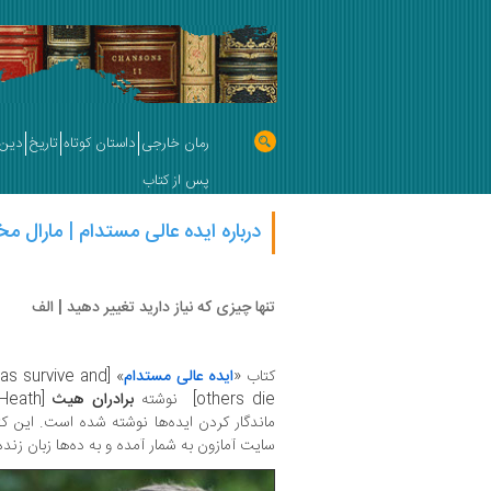
رمان خارجی
داستان کوتاه
تاریخ
دین 
پس از کتاب
درباره ایده عالی مستدام | مارال مخت
تنها چیزی که نیاز دارید تغییر دهید | الف
کتاب «
ایده عالی مستدام
eas survive and
others die] نوشته
برادران هیث
سایت آمازون به شمار آمده و به ده‌ها زبان زن