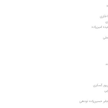
ه
ا فکری
ی
ده امین‌زاده
ضلی
د
ی‌پور گسکری
چی
جابر حسین‌زاده نودهی