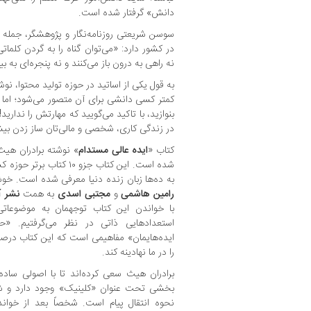
دانش» گرفتار شده است.
سوسن شریعتی روزنامه‌نگار و پژوهشگر، جمله قا
در کشور دارد: «می‌توان گناه را به گردن کلم
نه راهی به درون باز می‌کنند و نه پنجره‌ای به بیر
به قول یکی از اساتید در حوزه تولید محتوا، ن
کمتر کسی دانشی برای آن متصور می‌شود؛ اما ا
بنوازید، با تاکید می‌گویید که مهارتش را نداری
در زندگی کاری، شخصی و مالی‌تان ساز زدن بیشتر 
کتاب «
ایده عالی مستدام
» نوشته برادران هیث
شده است. این کتاب جزو ۱۰ 
به ده‌ها زبان زنده دنیا معرفی شده است. خوش
رامین هاشمی
و
مجتبی اسدی
به همت
نشر آر
با خواندن این کتاب توجهمان به موضوعاتی
استعدادهایی ذاتی در نظر می‌گرفتیم. «
ایده‌هایمان» مفاهیمی است که این کتاب در
را در ما نهادینه کند.
برادران هیث سعی کرده‌اند تا با اصولی ساد
بخشی تحت عنوان «کلینیک» وجود دارد و شا
نحوه انتقال پیام است. شخصاً بعد از خو