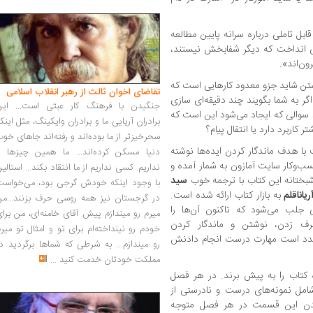
بل تاملی درباره سرانه پایین مطالعه
اتی انداخت که دیگر شفابخش نیستند،
ون‌اند».
وشتن شاید جزو معدود کارهایی است که
تقاضای اخوان ثالث از رهبر انقلاب اسلامی
گر به شما بگویند چند دقیقه‌ای سازی
جنگیدن با فرهنگ کار عبثی است... این
د! سوالی که ایجاد می‌شود این است که
برادران آریایی ما و برادران وایکینگ، مثل اینک
کاربرد دارد یا انتقال پیام؟
سحرخیزتر از ما بوده‌اند و رفته‌اند جاهای خو
 با هدف ماندگار کردن ایده‌ها نوشته
دنیا مسکن کرده‌اند... ما همین چیزها را
کتاب برتر حوزه کسب‌وکار سایت آمازون به شمار آمده و
نداریم. کسی نداریم از ما انتقاد بکند... استالی
بختانه این کتاب با ترجمه خوب
سید
با وجود اینکه خودش گرجی بود، می‌خواست
یاناقلم
به بازار کتاب ارائه شده است.
در گرجستان نیز همه روسی حرف بزنند...من
 جلب می‌شود که تاکنون آن‌ها را
میرم رو میندازم پیش آقای خامنه‌ای، من برا
حرف زدن، نوشتن و ماندگار کردن
خودم رو نینداخته‌ام برای تو و امثال تو میر
صدد است مهارت درست انجام دادنش
رو میندازم... به شرطی که شماها برگردید د
مملکت خودتان خدمت کنید
...
ه کتاب را به پیش برند. در هر فصل
مل نمونه‌های درست و نادرستی از
اندن این قسمت در هر فصل متوجه