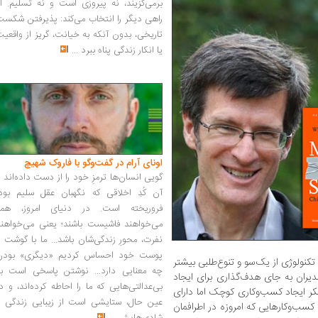
برمی‌گزیند، نه پیروزی است و نه تسلیم. ا
راهی دیگر را انتخاب می‌کند: پذیرفتن شکس
تاریخی، بدون آنکه به خیانت، گریز از واقعی
یا انکار زندگی پناه ببرد
...
اونای آرام در گفت‌وگو با فاروک شهیچ‭
گویی انسان‌ها ترمزِ خود را از دست داده‌اند 
آن کُدِ اخلاقی که نگهبان عقل سلیم بود،
فروریخته است. در دنیای امروز، همه
می‌خواهند فاشیست باشند؛ یعنی می‌خواهند
نفرت، محورِ زندگی‌شان باشد... ما با گوشت 
پوست خود احساس کردیم «دیگری» بودن
کنولوژی از یک‌سو و تنوع‌طلبی بیشتر
چه معنایی دارد... نوشتن پاسخی است به
ران به جای هدف‌گذاری برای ایجاد
بی‌عدالتی‌هایی که ما را احاطه کرده‌اند، و د
 فکر ایجاد کسب‌وکاری کوچک اما دارای
عین حال، ستایشی است از زیبایی زندگی و
سب‌وکارهایی که امروزه در اطرافمان