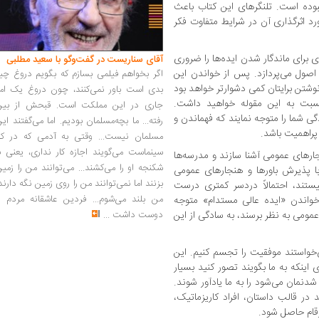
نبوده است. تلنگرهای این کتاب باعث
ورد اثرگذاری آن در شرایط متفاوت فکر
ستدام»، رعایت ۶ اصل کلیدی برای ماندگار شدن ایده‌ها را ضروری
آقای سناریست در گفت‌وگو با سعید مطلبی
اصول می‌پردازد. پس از خواندن این
اگر بخواهم فیلمی بسازم که بگویم دروغ چی
نوشتن برایتان کمی دشوارتر خواهد بود
بدی است باور نمی‌کنند، چون دروغ یک امر
بت به این مقوله خواهید داشت.
جاری در این مملکت است. قبحش از بین
ی شما را متوجه نمایند که فهماندن و
رفته... ما بچه‌مسلمان بودیم. اما می‌گفتند ای
پراهمیت باشد.
مسلمان نیست... وقتی به آدمی که در کار
سینماست می‌گویند اجازه کار نداری، یعنی ب
نجارهای عمومی آشنا سازند و مدرسه‌ها
شکنجه او را می‌کشند... می‌توانند من را زمی
با پذیرش باورها و هنجارهای عمومی
بزنند اما نمی‌توانند من را روی زمین نگه دارند
یستند، احتمالاً دردسر کمتری درست
من بلند می‌شوم... فردین عاشقانه مردم را
با خواندن «ایده عالی مستدام» متوجه
دوست داشت
...
 عمومی به نظر برسند، به سادگی از این
می‌خواستند موفقیت را تجسم کنیم. این
 اینکه به ما بگویند تصور کنید بسیار
شدنمان می‌شود را به ما یادآور شوند.
ند در قالب داستان، افراد کاریزماتیک،
رقام حاصل شود.