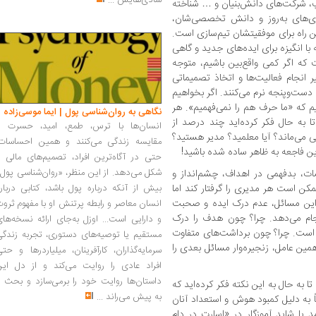
شادی‌هایش
...
اپ، شرکت‌های دانش‌بنیان و … شناخته
وری‌های به‌روز و دانش تخصصی‌شان،
ین راه برای موفقیتشان تیم‌سازی است.
ا انگیزه برای ایده‌های جدید و گاهی
که اگر کمی واقع‌بین باشیم، متوجه
ر انجام فعالیت‌ها و اتخاذ تصمیماتی
 دست‌وپنجه نرم می‌کنند. اگر بخواهیم
یم که «ما حرف هم را نمی‌فهمیم». هر
نگاهی به روان‌شناسی پول | ایما موسی‌زاده
 تا به حال فکر کرده‌اید چند درصد از
انسان‌ها با ترس، طمع، امید، حسرت و
ی می‌ماند؟ آیا معلمید؟ مدیر هستید؟
مقایسه زندگی می‌کنند و همین احساسات،
ین فاجعه به ظاهر ساده شده باشید!
حتی در آگاه‌ترین افراد، تصمیم‌های مالی ر
شکل می‌دهد. از این منظر، «روان‌شناسی پول
ات، بدفهمی در اهداف، چشم‌انداز و
ن است هر مدیری را گرفتار کند اما
بیش از آنکه درباره پول باشد، کتابی دربار
این مسائل، عدم درک ایده و صحبت
انسان معاصر و رابطه پرتنش او با مفهوم ثرو
نجام می‌دهد. چرا؟ چون هدف را درک
و دارایی است... اوزل به‌جای ارائه نسخه‌ها
 است. چرا؟ چون برداشت‌های متفاوت
مستقیم یا توصیه‌های دستوری، تجربه زندگی
مین عامل، زنجیره‌وار مسائل بعدی را
سرمایه‌گذاران، کارآفرینان، میلیاردرها و حت
افراد عادی را روایت می‌کند و از دل این
داستان‌ها روایت خود را برمی‌سازد و بحث ر
به حال به این نکته فکر کرده‌اید که
به پیش می‌راند
...
ه دلیل کمبود هوش و استعداد آنان
 یا شاید آموزگار در «اسارت در دام