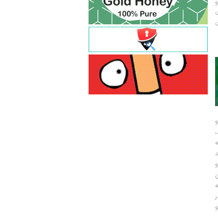
و
ت
ت
و
و
ر