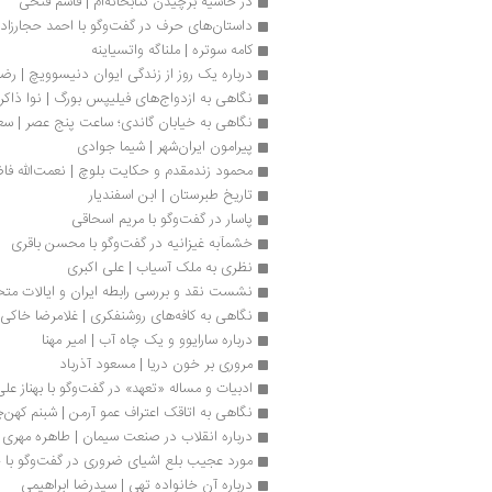
در حاشیه‌ برچیدن کتابخانه‌ام | قاسم فتحی
داستان‌های حرف در گفت‌وگو با احمد حجارزاد
کامه سوتره | ملناگه واتسیاینه
درباره یک روز از زندگى ایوان دنیسوویچ | رض
نگاهی به ازدواج‌های فیلیپس بورگ | نوا ذاکر
نگاهی به خیابان گاندی؛ ساعت پنج عصر | سعی
پیرامون ایران‌شهر | شیما جوادی
محمود زندمقدم و حکایت بلوچ | نعمت‌الله فا
تاریخ طبرستان | ابن اسفندیار
پاسار در گفت‌وگو با مریم اسحاقی
خشمآبه غیزانیه در گفت‌وگو با محسن باقری
نظری به ملک آسیاب | علی اکبری
نشست نقد و بررسی رابطه ایران و ایالات متح
نگاهی به کافه‌های روشنفکری | غلامرضا خاکی
درباره سارایوو و یک چاه آب | امیر مهنا
مروری بر خون دریا | مسعود آذرباد
ادبیات و مساله «تعهد» در گفت‌وگو با بهناز عل
نگاهی به اتاقک اعتراف عمو آرمن | شبنم کهن‌
درباره انقلاب در صنعت سیمان | طاهره مهری
مورد عجیب بلع اشیای ضروری در گفت‌وگو با 
درباره آن خانواده تهی | سیدرضا ابراهیمی