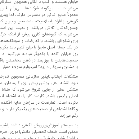
فراوان هستند و اغلب با القابی همچون استارت
می‌شوند؛ اما این‌گونه شرکت‌ها علی‌رغم فنا
معمولاً منابع اندکی در دسترس دارند، لذا بهتر
گروهی از افراد باصلاحیت، متخصص و جوان که ب
جسورانه‌شان تلاش می‌کنند. واقعیت این است 
می‌شویم که گروه‌های کاری بیش از اینکه درگی
برای شکوفایی باشند، با تعارضات و سوءتفاهم‌ها
در یک جمله اصل ماجرا را بیان کنیم باید بگوی
روز هزاران کلمه با یکدیگر مبادله می‌کنیم اما
صحبت‌هایتان تا روز بعد در ذهن مخاطبتان باق
با مشتری سروکار دارید؟ امیدوارم متوجه عمق ا
مشکلات اجتناب‌ناپذیر سازمانی همچون تعارض
نبود نقشه راهی روشن پیش روی کارمندان، ممک
مشکل اصلی از جایی شروع می‌شود که منشا 
اصلی رئیس باشد. کارمند کار را به اشتباه ا
نکرده است. تعارضات در سازمان سایه افکنده
و گاها اشتباهی از صحبت‌های یکدیگر دارند و ه
رقم می‌زند.
به سیستم آموزش‌وپرورش نگاهی داشته باشیم تا 
ممکن است ضعف تحصیلی دانش‌آموزی، صرفاً ب
نباشد؟ شاید دانش‌آموز حرف معلم را نمی‌فهمد