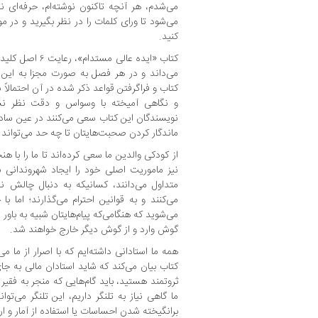
می‌شدم، هر آنچه تاکنون نوشته‌ام، حرفه‌ای 
می‌شود تا ورای کلمات را در نظر بگیرید و در م
کنید.
کتاب «ایده عالی م
می‌داند و در هر فصل به صورت مجزا به این 
کتاب و فراگرفتن قواعد ذکر شده در آن احتمالاً 
و نگاهی آمیخته با وسواس و دقت نظر نس
نویسندگان این کتاب سعی می‌کنند در عین سادگ
ماندگار کردن صحبت‌هایتان تا چه حد می‌تواند 
از کودکی والدین ما سعی کرده‌اند تا ما را با ه
نیز ماموریت اصلی خود را ایجاد شهروندانی 
متداول می‌دانند، کسانیکه به دنبال چالش ن
می‌کنند و به قوانین احترام می‌گذارند؛ اما 
می‌شوید که هنگامی‌که پیام‌هایتان شبیه به باور
گوش وارد و از گوش دیگر خارج خواهند شد.
همه ما استادانی داشته‌ایم که با اصرار از ما 
کتاب بیان می‌کند که شاید استادان مالی به جای
ثروتمند هستید، باید گام‌هایی که منجر به فقیر 
ما گاهی نیاز به تلنگر داریم، این تلنگر می‌توا
برانگیخته شدن احساسات یا استفاده از آمار و ا