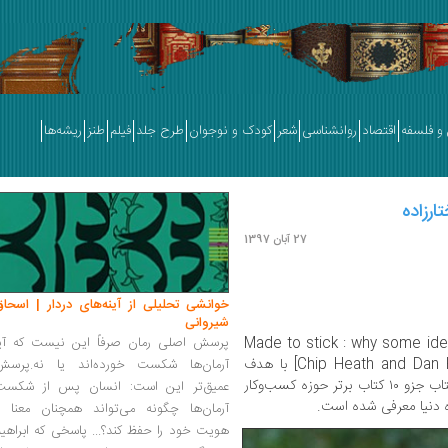
و فلسفه
اقتصاد
روانشناسی
شعر
کودک و نوجوان
طرح جلد
فیلم
طنز
ریشه‌ها
ارزاده
27 آبان 1397
خوانشی تحلیلی از آینه‌های دردار | اسحاق
شیروانی
» [Made to stick : why some id
پرسش اصلی رمان صرفاً این نیست که آیا
[Chip Heath and Dan Heath] با هدف
آرمان‌ها شکست خورده‌اند یا نه.پرسش
ماندگار کردن ایده‌ها نوشته شده است. این کتاب جزو ۱۰ کتاب برتر حوزه کسب‌وکار
عمیق‌تر این است: انسان پس از شکست
ده دنیا معرفی شده است.
آرمان‌ها چگونه می‌تواند همچنان معنا و
هویت خود را حفظ کند؟... پاسخی که ابراهی