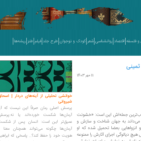
و فلسفه
اقتصاد
روانشناسی
شعر
کودک و نوجوان
طرح جلد
فیلم
طنز
ریشه‌ها
 ثمینی
11 مهر 1403
خوانشی تحلیلی از آینه‌های دردار | اسحاق
شیروانی
پرسش اصلی رمان صرفاً این نیست که آیا
بوب‌ترین جمله‌اش این است: «خشونت
آرمان‌ها شکست خورده‌اند یا نه.پرسش
می‌داند به جهان شناخت و سازش و
عمیق‌تر این است: انسان پس از شکست
 انزواهایی بعضا تحمیل شده که او
آرمان‌ها چگونه می‌تواند همچنان معنا و
هیچ دیالوگی اجرای آثارش را ممنوعه
هویت خود را حفظ کند؟... پاسخی که ابراهی