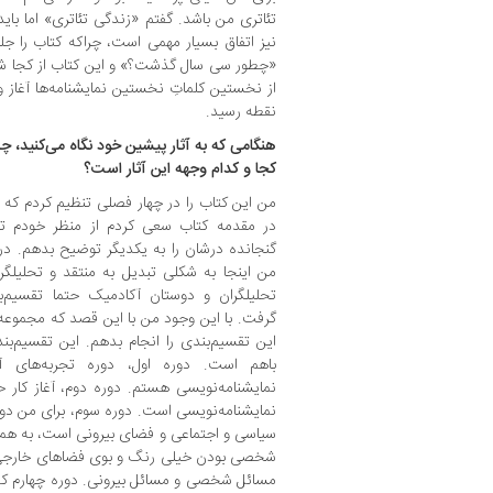
تئاتری من باشد. گفتم «زندگی تئاتری» اما ب
نیز اتفاق بسیار مهمی است، چراکه کتاب را جل
«چطور سی سال گذشت؟» و این کتاب از کجا شرو
از نخستین کلماتِ نخستین نمایشنامه‌ها آغاز 
نقطه رسید.
‌هنگامی که به آثار پیشین خود نگاه می‌کنید، چه
کجا و کدام وجهه این آثار است؟
من این کتاب را در چهار فصلی تنظیم کردم که
در مقدمه کتاب سعی کردم از منظر خودم ت
گنجانده درشان را به یکدیگر توضیح بدهم. در
من اینجا به شکلی تبدیل به منتقد و تحلیلگر 
تحلیلگران و دوستان آکادمیک حتما تقسیم‌ب
گرفت. با این وجود من با این قصد که مجموعه ر
این تقسیم‌بندی را انجام بدهم. این تقسیم‌بن
باهم است. دوره اول، دوره تجربه‌های 
نمایشنامه‌نویسی هستم. دوره دوم، آغاز کار ح
نمایشنامه‌نویسی است. دوره سوم، برای من دور
سیاسی و اجتماعی و فضای بیرونی است، به هم
شخصی بودن خیلی رنگ و بوی فضاهای خارجی ر
مسائل شخصی و مسائل بیرونی. دوره چهارم که خ