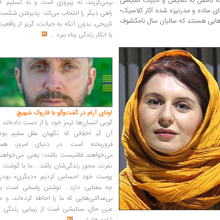
 نامش به نمایش و ادبیات نمایشی
برمی‌گزیند، نه پیروزی است و نه تسلیم. ا
ای ساده و مدرنیزه شده‌ آثار کلاسیک؛
راهی دیگر را انتخاب می‌کند: پذیرفتن شکس
‌هایی هستند که سالیان سال نامکشوف
تاریخی، بدون آنکه به خیانت، گریز از واقعی
یا انکار زندگی پناه ببرد
...
اونای آرام در گفت‌وگو با فاروک شهیچ‭
گویی انسان‌ها ترمزِ خود را از دست داده‌اند 
آن کُدِ اخلاقی که نگهبان عقل سلیم بود،
فروریخته است. در دنیای امروز، همه
می‌خواهند فاشیست باشند؛ یعنی می‌خواهند
نفرت، محورِ زندگی‌شان باشد... ما با گوشت 
پوست خود احساس کردیم «دیگری» بودن
چه معنایی دارد... نوشتن پاسخی است به
بی‌عدالتی‌هایی که ما را احاطه کرده‌اند، و د
عین حال، ستایشی است از زیبایی زندگی و