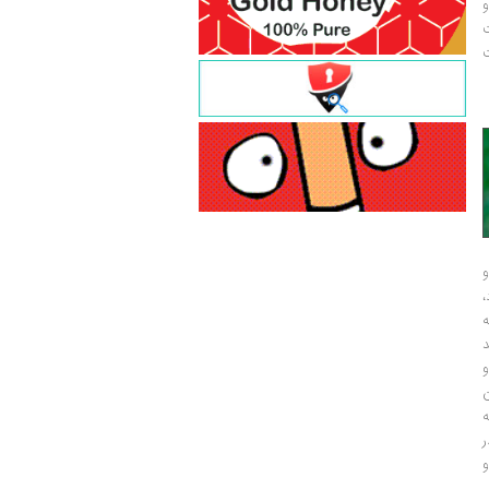
و
ت
ت
و
و
ر