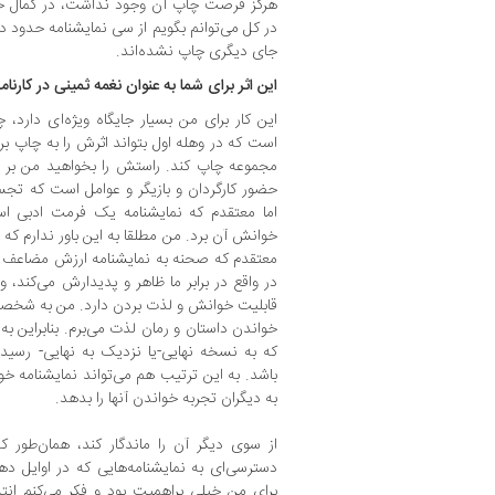
هرگز فرصت چاپ آن وجود نداشت، در کمال خوش
در کل می‌توانم بگویم از سی نمایشنامه حدود 
جای دیگری چاپ نشده‌اند.
‌این اثر برای شما به عنوان نغمه ثمینی در کارنا
این کار برای من بسیار جایگاه ویژه‌ای دارد،
است که در وهله اول بتواند اثرش را به چاپ برسا
مجموعه چاپ کند. راستش را بخواهید من بر ای
حضور کارگردان و بازیگر و عوامل است که تجس
اما معتقدم که نمایشنامه یک فرمت ادبی است
خوانش آن برد. من مطلقا به این باور ندارم که 
معتقدم که صحنه به نمایشنامه ارزش مضاعف م
در واقع در برابر ما ظاهر و پدیدارش می‌کند، 
قابلیت خوانش و لذت بردن دارد. من به شخصه 
خواندن داستان و رمان لذت می‌برم. بنابراین ب
که به نسخه نهایی-یا نزدیک به نهایی- رسید، 
باشد. به این ترتیب هم می‌تواند نمایشنامه خو
به دیگران تجربه خواندن آنها را بدهد.
از سوی دیگر آن را ماندگار کند، همان‌طور 
دسترسی‌ای به نمایشنامه‌هایی که در اوایل دهه 
برای من خیلی پراهمیت بود و فکر می‌کنم ان