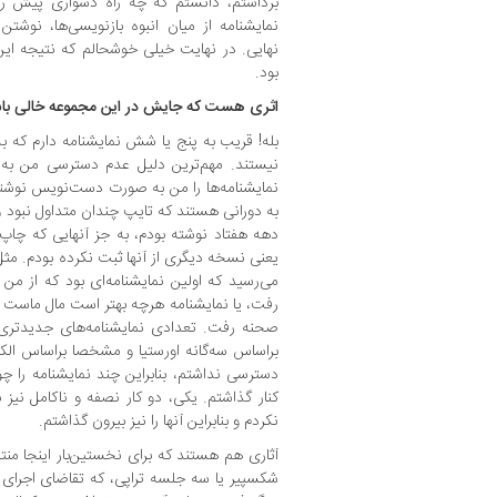
برداشتم، دانستم که چه راه دشواری پیش 
نمایشنامه از میان انبوه بازنویسی‌ها، نوشتن 
نهایی. در نهایت خیلی خوشحالم که نتیجه ای
بود.
‌اثری هست که جایش در این مجموعه خالی با
بله! قریب به پنج یا شش نمایشنامه دارم که 
نیستند. مهم‌ترین دلیل عدم دسترسی من به 
نمایشنامه‌ها را من به صورت دست‌نویس نوشته 
به دورانی هستند که تایپ چندان متداول نبود و 
دهه هفتاد نوشته بودم، به جز آنهایی که چا
یعنی نسخه دیگری از آنها ثبت نکرده بودم. مثل 
می‌رسید که اولین نمایشنامه‌ای بود که از م
رفت، یا نمایشنامه هرچه بهتر است مال ماست که 
صحنه رفت. تعدادی نمایشنامه‌های جدیدتری 
براساس سه‌گانه اورستیا و مشخصا براساس الکت
دسترسی نداشتم، بنابراین چند نمایشنامه را چ
کنار گذاشتم. یکی، دو کار نصفه و ناکامل نیز
نکردم و بنابراین آنها را نیز بیرون گذاشتم.
آثاری هم هستند که برای نخستین‌بار اینجا منتش
شکسپیر یا سه جلسه تراپی، که تقاضای اجرای 