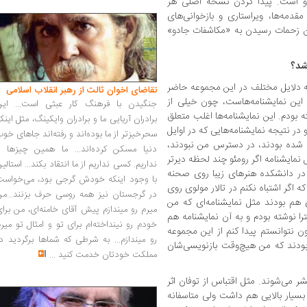
رو است. پیدا کردن نسخه اصلی هر
مقدمه‌ها، ویراستاری و بازخوانی‌های
ن زحمات رسیدن به «مکاشفات جادو»
شد؟
به دلایل مختلف در این مجموعه حاضر
تقاضای اخوان ثالث از رهبر انقلاب اسلامی
این نمایشنامه‌هاست، چون خیلی از
جنگیدن با فرهنگ کار عبثی است... این
بودم. این‌ نمایشنامه‌ها اغلب متعلق
برادران آریایی ما و برادران وایکینگ، مثل اینک
در نتیجه نمایشنامه‌هایی که در اوایل
سحرخیزتر از ما بوده‌اند و رفته‌اند جاهای خو
پ شده بودند، در دسترس من نبودند،
دنیا مسکن کرده‌اند... ما همین چیزها را
نمایشنامه اگر رومئو چند لحظه دیرتر
نداریم. کسی نداریم از ما انتقاد بکند... استالی
ن در دانشکده هنرهای زیبا روی صحنه
با وجود اینکه خودش گرجی بود، می‌خواست
اگر اشتباه نکنم در تالار مولوی روی
در گرجستان نیز همه روسی حرف بزنند...من
هم بودند مثل نمایشنامه‌ای که من
میرم رو میندازم پیش آقای خامنه‌ای، من برا
را نوشته بودم و به آن نمایشنامه هم
خودم رو نینداخته‌ام برای تو و امثال تو میر
ون نتوانستم پیدا کنم از این مجموعه
رو میندازم... به شرطی که شماها برگردید د
 بودند که من هیچ‌وقت بازنویسی‌شان
مملکت خودتان خدمت کنید
...
ر می‌شوند. مثل اقتباس از توفان اثر
بسیار بالایی هم داشت ولی متاسفانه