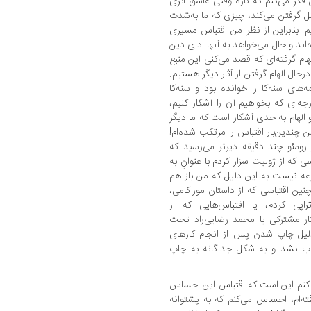
کر می‌کنم که تازه وقتی عاشق اثری
رفتن می‌کند، چیزی که ما به‌شدت
م. بنابراین از نظر من اقتباس مسیری
اند و حال می‌خواهد به آنها ادای دین
هام گرفته‌ای که قصد می‌کنی این منبع
 درحال الهام گرفتن از آثار دیگر هستیم.
‌های سنه‌کا را خوانده بود و سنه‌کا
رجه‌ای که بخواهیم آن را آشکار کنیم،
الهام به حدی آشکار است که ما دیگر
 چندین‌بار اقتباس را مرتکب شده‌ام!
ر رومئو چند دقیقه دیرتر می‌رسید که
 که از ژولیت سزار کردم با عنوانِ به
عه نیست به این دلیل که من باز هم
ین اقتباسی که از داستان موراکامی،
پی کردم، یا اقتباس‌هایی که از
 کار مشترکی با محمد رضایی‌راد تحت
 دلیل چاپ شدن پس از انجام کارهای
اب نشد و به شکل جداگانه به چاپ
ه کنم این است که اقتباس این احساس
رفته‌ام، احساس می‌کنم که به پشتوانه