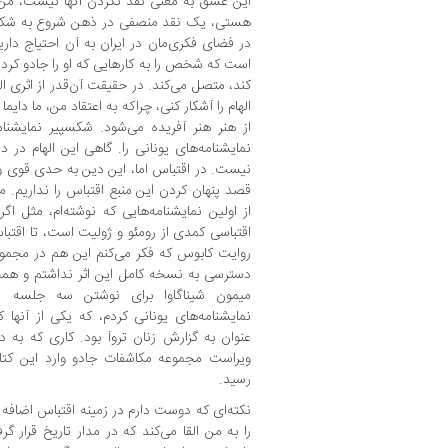
این عشق به معنی نقد نکردن آنها نیست، من ف
هستی، یک نقد منصفی در ذهن شروع به شکل گ
در فضای فکری‌مان در ایران به آن احتیاج داری
است که شخص را به کارهایی که او را جادو کرده‌
کند، متصل می‌کند. در حقیقت آن‌قدر از اثری ال
الهام را آشکار کنی، چراکه به اعتقاد من، ما دایما
از هنر هنر آفریده می‌شود. شکسپیر نمایشنامه
نمایشنامه‌های یونانی را. گاهی این الهام در د
نیست. در اقتباس اما، این دین به حدی قوی و 
قصد پنهان کردن این منبع اقتباس را نداریم. من
از اولین نمایشنامه‌هایی که نوشته‌ام، مثل اگ
اقتباسی کمدی از رومئو و ژولیت است، تا اقتباسی
روایت کابوس که فکر می‌کنم این هم در مجمو
دسترسی به نسخه کامل این اثر نداشتم و همچن
میمون شیناگاوا برای نوشتن سه جلسه ترا
نمایشنامه‌های یونانی کردم، که یکی از آنها
عنوان به گزارش زنان تروآ بود. کاری که به
ویراست مجموعه مکاشفات جادو وارد این کت
رسید.
نکته‌ای که دوست دارم در زمینه اقتباس اضاف
را به من القا می‌کند که در مدار تاریخ قرار گ