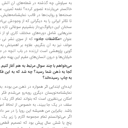
به سیاوش چه گذشته در شعله‌های آن آتش نار
خاکستر می‌بارند» تصویر کرده؟ نغمه ثمینی، علا
صحنه‌ها و روایت‌ها در قالب نمایشنامه‌هایش،
تا تئاتر ایرانی را به دیگرانی که از وجودش بی
متن‌هایی شامل دوره‌های مختلف کاری او از ن
عنوان «
مکاشفات جادو
» که از سوی نشر نی م
مولف نیز به آن بنگریم، علاوه بر اهمیتش به 
گویی پژوهشی است ارزنده در باب آنچه در طول
خیابان‌ها و درون انسان‌های مقیم این پهنه جغر
‌می‌خواهم با چند سوال مرتبط به هم آغاز کنیم. 
کجا به ذهن شما رسید؟ چه شد که به این فکر 
به چاپ رسیده‌اند؟
ایده‌ای ابتدایی اثر همواره در ذهن من بوده. به
نمایشنامه‌نویسان دیگری روبه‌رو می‌شدم فکر
امکان بی‌نظیری است که بتواند تمام‌ آثار یک ن
سقف در یک جا ببیند، به خصوص از لحاظ آموز
باشد. بنابراین من همیشه این رویا را در سر 
اگر می‌توانستم تمام مجموعه آثارم را زیر ی
پنج یا شش سال پیش بود که تصمیم قطعی را گ