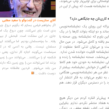
حالی برای اولین‌بار چاپ می‌شوند،
ده نمایشنامه هست که پیش از این در
مه‌ کاری‌تان چه جایگاهی دارد؟
آقای سناریست در گفت‌وگو با سعید مطلبی
اگر بخواهم فیلمی بسازم که بگویم دروغ چی
 چراکه این رویای یک نمایشنامه‌نویس
بدی است باور نمی‌کنند، چون دروغ یک امر
ند و دو اینکه بتواند کارها را در یک
جاری در این مملکت است. قبحش از بین
ن باورم که نمایشنامه روی صحنه با
رفته... ما بچه‌مسلمان بودیم. اما می‌گفتند ای
م یافته و کامل می‌شود. در عین حال
مسلمان نیست... وقتی به آدمی که در کار
 و می‌توان لذتی کاملا متفاوت از
نمایشنامه قابلیت خوانده شدن ندارد.
سینماست می‌گویند اجازه کار نداری، یعنی ب
ی‌بخشد، صحنه نمایشنامه را زنده و
شکنجه او را می‌کشند... می‌توانند من را زمی
ولی نمایشنامه به خودی خود هم کاملا
بزنند اما نمی‌توانند من را روی زمین نگه دارند
گاهی از خوانش نمایشنامه، بیشتر از
من بلند می‌شوم... فردین عاشقانه مردم را
ه نظر من هر نمایشنامه‌نویسی هنگامی
دوست داشت
...
به نظرم می‌تواند به فکر انتشار آن
د را در دسترس دیگران قرار ‌دهد، هم
که پیش‌تر اشاره کردم من دیگر هیچ
هفتاد منتشر نکردم، ندارم. بنابراین
تشار این کتاب نقطه عطفی در زندگی