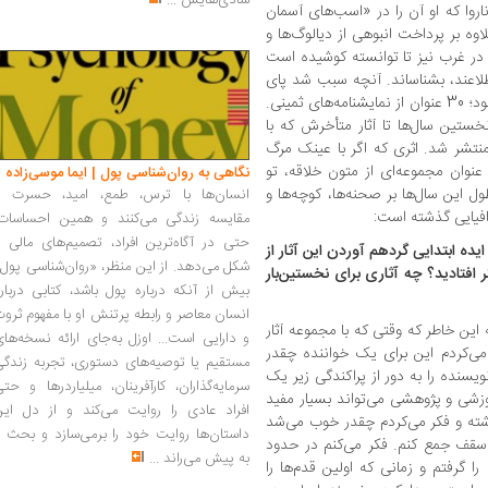
شادی‌هایش
...
وا که او آن را در «اسب‌های آسمان
وه بر پرداخت انبوهی از دیالوگ‌ها و
 در غرب نیز تا توانسته کوشیده است
‌اطلاعند، بشناساند. آنچه سبب شد پای
سخنان این دیالوگ‌پرداز بنشینیم سوغاتی تازه بود؛ 30 عنوان از نمایشنامه‌های ثمینی.
خستین سال‌ها تا آثار متأخرش که با
نتشر شد. اثری که اگر با عینک مرگ
عنوان مجموعه‌ای از متون خلاقه، تو
نگاهی به روان‌شناسی پول | ایما موسی‌زاده
 این سال‌ها بر صحنه‌ها، کوچه‌ها و
انسان‌ها با ترس، طمع، امید، حسرت و
افیایی گذشته است:
مقایسه زندگی می‌کنند و همین احساسات،
حتی در آگاه‌ترین افراد، تصمیم‌های مالی ر
ایده ابتدایی گردهم آوردن این آثار از
شکل می‌دهد. از این منظر، «روان‌شناسی پول
افتادید؟ چه آثاری برای نخستین‌بار
بیش از آنکه درباره پول باشد، کتابی دربار
انسان معاصر و رابطه پرتنش او با مفهوم ثرو
 این خاطر که وقتی که با مجموعه آثار
و دارایی است... اوزل به‌جای ارائه نسخه‌ها
 می‌کردم این برای یک خواننده چقدر
مستقیم یا توصیه‌های دستوری، تجربه زندگی
ویسنده را به دور از پراکندگی زیر یک
سرمایه‌گذاران، کارآفرینان، میلیاردرها و حت
شی و پژوهشی می‌تواند بسیار مفید
افراد عادی را روایت می‌کند و از دل این
داشته و فکر می‌کردم چقدر خوب می‌شد
داستان‌ها روایت خود را برمی‌سازد و بحث ر
ک سقف جمع کنم. فکر می‌کنم در حدود
به پیش می‌راند
...
رفتم و زمانی که اولین قدم‌ها را