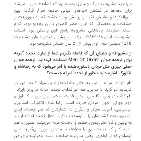
‌تردید مشروطیت یک جنبش پیوسته بود که نشانه‌هایش را می‌شد
ای دهه‌ها در گفتمان لایه‌های میانی جامعه سراغ گرفت. بین
ورالفکرها و صاحبان فکر این پرسش وجود داشت که راه برون‌رفت از
کلات و معضلاتی که ایران عصر ناصری با آن روبه‌رو بود، کدام
ت. حکومت پادشاهی مشروطه پاسخ این پرسش بود. انقلاب
مشروطیت ایران ۱۲۸۸-۱۲۸۴ از یک‌سال پیش از صدور فرمان مشرطیت
آغاز مجلس دوم، اوج بیش از 50 سال جنبش مشروطه بود.
 مشروطه و جنبش آن که فاصله بگیریم شما از عبارت تجدد آمرانه
برای ترجمه عنوان Men Of Order استفاده کرده‌اید. ترجمه عنوان
لی چیزی مثل مردان دستوردهنده یا آمر می‌شود که به رضاشاه و
اتورک اشاره دارد منظور از تجدد آمرانه چیست؟
م تجدد آمرانه را من به آقای حقیقت‌خواه پیشنهاد کردم. من در
رهایم دو گزینه را در برابر هم می‌گذارم، تجدد آمرانه در برابر رایزانه.
م کتاب در زبان انگلیسی مردان قدرت است. جهان بین جنگ اول و
م جهانی، جهان مردان قدرت است: رضا شاه، آتاتورک، استالین،
سولینی، آدولف هیتلر و دیگران که شمارشان کم هم نیست. اینان
ه برون‌رفت کشورشان را از توسعه‌نیافتگی، اعمال تجدد آمرانه از بالا
 پایین و گاه حتی بدون حضور و دخالت مردم می‌بینند. همین را هم
اره کنم که تجددسازی را مترادف با مدرنیزاسیون می‌گیرم، یعنی
سازی که از نوآوری، یعنی مدرنیته متفاوت است. مدرنیته برای من