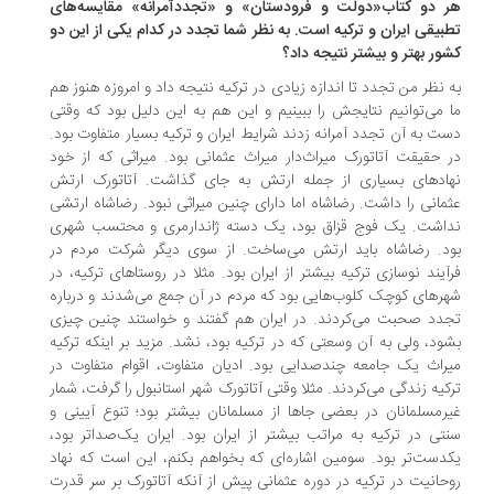
 دو کتاب«دولت و فرودستان» و «تجددآمرانه» مقایسه‌های
بیقی ایران و ترکیه است. به نظر شما تجدد در کدام یکی از این دو
ور بهتر و بیشتر نتیجه داد؟
 نظر من تجدد تا اندازه زیادی در ترکیه نتیجه داد و امروزه هنوز هم
 می‌توانیم نتایجش را ببینیم و این هم به این دلیل بود که وقتی
ت به آن تجدد آمرانه زدند شرایط ایران و ترکیه بسیار متفاوت بود.
 حقیقت آتاتورک میراث‌دار میراث عثمانی بود. میراثی که از خود
ادهای بسیاری از جمله ارتش به جای گذاشت. آتاتورک ارتش
مانی را داشت. رضاشاه اما دارای چنین میراثی نبود. رضاشاه ارتشی
اشت. یک فوج قزاق بود، یک دسته ژاندارمری و محتسب شهری
د. رضاشاه باید ارتش می‌ساخت. از سوی دیگر شرکت مردم در
آیند نوسازی ترکیه بیشتر از ایران بود. مثلا در روستاهای ترکیه، در
رهای کوچک کلوب‌هایی بود که مردم در آن‌ جمع می‌شدند و درباره
دد صحبت می‌کردند. در ایران هم گفتند و خواستند چنین چیزی
ود، ولی به آن وسعتی که در ترکیه بود، نشد. مزید بر اینکه ترکیه
راث یک جامعه چندصدایی بود. ادیان متفاوت، اقوام متفاوت در
کیه زندگی می‌کردند. مثلا وقتی آتاتورک شهر استانبول را گرفت، شمار
رمسلمانان در بعضی جاها از مسلمانان بیشتر بود؛ تنوع آیینی و
تی در ترکیه به ‌مراتب بیشتر از ایران بود. ایران یک‌صداتر بود،
دست‌تر بود. سومین اشاره‌ای که بخواهم بکنم، این است که نهاد
حانیت در ترکیه در دوره عثمانی پیش از آنکه آتاتورک بر سر قدرت