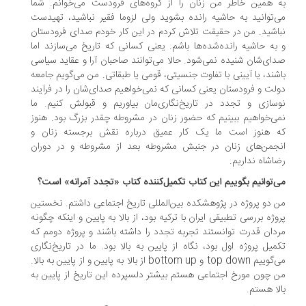
 همین خاطر من زنان را از گروه‌های فرودست می‌خوانم. شما
‌توانید به حاشیه رانده بشوید ولی لزوما فقیر نباشید، تهیدست
اشید. من در حقیقت تلاش کردم در این کار خودم صدای فرودستان
به حاشیه‌ رانده‌شده‌ها باشم. یعنی کسانی که تاریخ می‌سازند اما
ای‌شان شنیده نمی‌شود. حالا می‌توانند صاحبان آرا و عقاید سیاسی
شند، یا آیینی با تفاوت جنسیتی، قومی یا طبقاتی. من می‌گویم جامعه
لت و فرودستان یعنی کسانی که نمی‌خواهیم صدای‌شان را در فرآیند
سازی و تجدد در تاریخ‌نگاری‌مان بیاوریم و قبولش کنیم. ما
ی‌خواهیم ببینیم که حضور زنان در مشروطه چقدر بزرگ بود. هنوز
 هنوز است ما یک کار عمیق درباره نقش برجسته زنان و
جمن‌های زنان در جنبش مشروطه بعد از مشروطه و در دوران
اشاه نداریم.
‌توانیم بگوییم این کتاب تکمیل‌کننده کتاب «تجدد آمرانه» است؟
 دو پروژه در پژوهشکده بین‌المللی تاریخ اجتماعی داشتم. نخستین
وژه بررسی تطبیقی ایران با ترکیه بود، از بالا به پایین و اینکه چگونه
دان قدرت توانستند تجربه تجدد را داشته باشند و پروژه دومم که
میل پروژه اول بود، نگاه از پایین به بالا بود. ما در تاریخ‌نگاری
می‌گوییم top down و bottom up از بالا به پایین و از پایین به بالا.
 چون مورخ اجتماعی هستم بیشتر دلسپرده این تاریخ از پایین به
لا هستم.