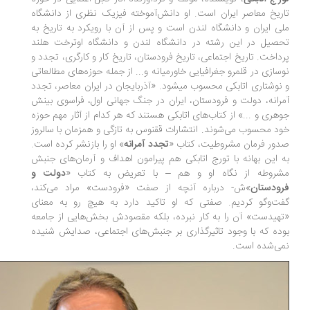
ریخ معاصر ایران است. او دانش‌آموخته فیزیک نظری از دانشگاه
ی ایران و دانشگاه لندن است و پس از آن با رویکرد به تاریخ به
صیل در این رشته در دانشگاه لندن و دانشگاه اوترخت هلند
داخت. تاریخ اجتماعی، تاریخ فرودستان، تاریخ کار و کارگری، تجدد و
سازی در قلمرو جغرافیایی خاورمیانه و... از جمله حوزه‌های مطالعاتی
و نوشتاری اتابکی محسوب می‎شود. «آذربایجان در ایران معاصر، تجدد
رانه، دول‍ت و ف‍رودس‍تان، ایران در جنگ جهانی اول، فراسوی بینش
هری و ...» از کتاب‌های اتابکی هستند که هر کدام از آثار مهم حوزه
د محسوب می‌شوند. انتشارات ققنوس به تازگی و همزمان با سالروز
ور فرمان مشروطیت، کتاب «
تجدد آمرانه
» او را بازنشر کرده است.
 این بهانه با تورج اتابکی هم پیرامون اهداف و آرمان‌های جنبش
روطه از نگاه او و هم – با تعریض به کتاب «
دولت و
ودستان
»ش- درباره آنچه از صفت «فرودست» مراد می‌کند،
ت‌وگو کردیم. صفتی که او تاکید دارد به هیچ رو به معنای
هیدست» آن را به کار نبرده، بلکه مقصودش بخش‌هایی از جامعه
ده که با وجود تاثیرگذاری بر جنبش‌های اجتماعی، صدایش شنیده
ی‌شده است.