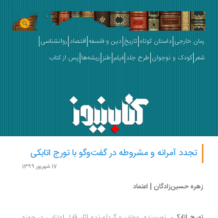
ان خارجی
داستان کوتاه
تاریخ
دین و فلسفه
اقتصاد
روانشناسی
ر
کودک و نوجوان
طرح جلد
فیلم
طنز
ریشه‌ها
پس از کتاب
تجدد آمرانه و مشروطه در گفت‌وگو با تورج اتابکی
17 شهریور 1399
ره حسین‌زادگان | اعتماد
رج اتابکی
، نویسنده، مولف و گردآورنده آثار قابل ‌اعتنایی در حوزه