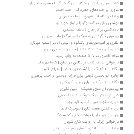
کتاب صوتی یادت نرود که… در گفت‌وگو با یاسمن خلیلی‌فرد
مروری بر خنده‌های خطرناک | احمد آفتابی
و اما در نگاه ایرانشهری | رضا دستجردی
نوشتن رمان در گفت‌وگو با پائولو جوردانو
یادداشتی بر کار رمان | فاطمه سعیدی
پیرامون کارگردانی به سبک اسپیلبرگ | مانی سپهری
نظری بر امبرسون‌های باشکوه و آلیس آدامز | سمیه مهرگان
درباره گیرنده شناخته نشد | حمیدرضا امیدی سرور
مرقع ناصری در 527 صفحه به چاپ رسید
بازخوانی برنامه کتاب فرانکلین در ایران | شیما بهره‌مند
نگاهی به آهنگ سرگذشت فهیمه اکبر | معراج  قنبری
جایزه ابوالحسن نجفی برای فرزانه دوستی و احمد پرهیزی
نگاهی به مرثیه‌ای برای رویای آمریکایی
پیرامون آن سوی همیشه | امین فقیری
کمی نزدیکتر در گفت‌وگو با شیما اسکافی
درباره سکوت دریا | فرشید قربانپور
درباره نقش هفتم زبان | نیویورک تایمز
جهان و جهاندار یا دولت مخفی کجاست؟!
بازخوانی ژیژک به روایت شان شیهان
و اما سقوط از بلندای آسمان | مرتضی غلامی