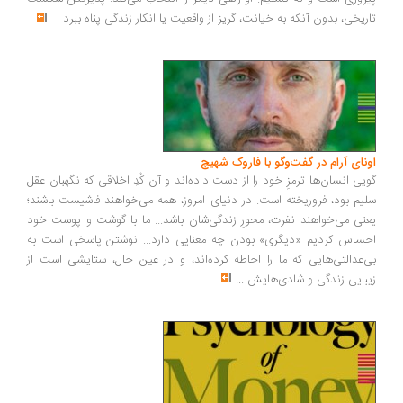
ریخی، بدون آنکه به خیانت، گریز از واقعیت یا انکار زندگی پناه ببرد
...
ونای آرام در گفت‌وگو با فاروک شهیچ
یی انسان‌ها ترمزِ خود را از دست داده‌اند و آن کُدِ اخلاقی که نگهبان عقل
یم بود، فروریخته است. در دنیای امروز، همه می‌خواهند فاشیست باشند؛
نی می‌خواهند نفرت، محورِ زندگی‌شان باشد... ما با گوشت و پوست خود
ساس کردیم «دیگری» بودن چه معنایی دارد... نوشتن پاسخی است به
‌عدالتی‌هایی که ما را احاطه کرده‌اند، و در عین حال، ستایشی است از
بایی زندگی و شادی‌هایش
...