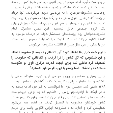
‌خواست بگوید آحاد مردم در برابر قانون برابرند و هیچ ‌کس از جمله
حانیت قرار نیست که جایگاه ویژه‌ای داشته باشد. وقتی گروهی از
حانیت مشروطه‌خواهان را به بی‌دینی متهم می‌کردند، آنها فریاد
‌زدند که دینداری هیچ ربطی به جایگاه ویژه بخشیدن به روحانیت
ارد. خداباوریم و دین‌مان را هم قبول داریم، اما جایگاه ویژه‌ای برای
 گروه اجتماعی قائل نیستیم. این فصل مشترک تمام
روطه‌خواهان بود. یوسف‌خان مستشارالدوله در «رساله موسوم به
مه» اشاره می‌کند که منشا قدرت دولت، اراده جمهور مردم است.
ن را بیش از سی سال پیش از انقلاب مشروطه می‌گوید.
 این همه خیلی‌ها اعتقاد دارند آن اتفاقاتی که بعد از مشروطه افتاد
آن بلبشویی که کل کشور را فرا گرفت و اتفاقاتی که حکومت را
عیف کرد عاملی شد برای ایجاد قدرت مرکزی قوی و حکومت
تبدانه رضاشاه. شما چقدر با این نظر موافق هستید؟
 پی بمباران مجلس و پایان مجلس اول، دوره استبداد صغیر را
شتیم و بعد جنبش برپایی مشروطیت که به گشایش مجلس دوم در
۱۳۸۸ منتهی شد. مجلس دوم اما نتوانست به کار خود ادامه بدهد به
طر اینکه ما اولتیماتوم روس را داشتیم که به نوعی می‌خواست
روطه ما را تعطیل کند. یعنی فکر می‌کردند همان‌طور که روس‌ها در
ور خودشان مشروطه را تعطیل کردند در اینجا هم می‌شود
طیلش کرد و اجازه نداد مشروطه ایرانی الگویی باشد برای مردم