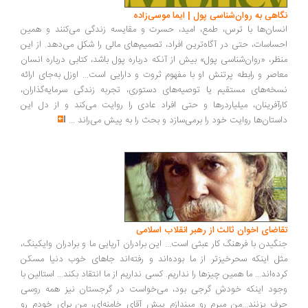
اهی به روان‌شناسی پول | ایما موسی‌زاده
سان‌ها با ترس، طمع، امید، حسرت و مقایسه زندگی می‌کنند و همین
ساسات، حتی در آگاه‌ترین افراد، تصمیم‌های مالی را شکل می‌دهد. از این
ظر، «روان‌شناسی پول» بیش از آنکه درباره پول باشد، کتابی درباره انسان
اصر و رابطه پرتنش او با مفهوم ثروت و دارایی است... اوزل به‌جای ارائه
خه‌های مستقیم یا توصیه‌های دستوری، تجربه زندگی سرمایه‌گذاران،
رآفرینان، میلیاردرها و حتی افراد عادی را روایت می‌کند و از دل این
ستان‌ها روایت خود را برمی‌سازد و بحث را به پیش می‌راند
...
اضای اخوان ثالث از رهبر انقلاب اسلامی
گیدن با فرهنگ کار عبثی است... این برادران آریایی ما و برادران وایکینگ،
ل اینکه سحرخیزتر از ما بوده‌اند و رفته‌اند جاهای خوب دنیا مسکن
ده‌اند... ما همین چیزها را نداریم. کسی نداریم از ما انتقاد بکند... استالین با
ود اینکه خودش گرجی بود، می‌خواست در گرجستان نیز همه روسی
ف بزنند...من میرم رو میندازم پیش آقای خامنه‌ای، من برای خودم رو