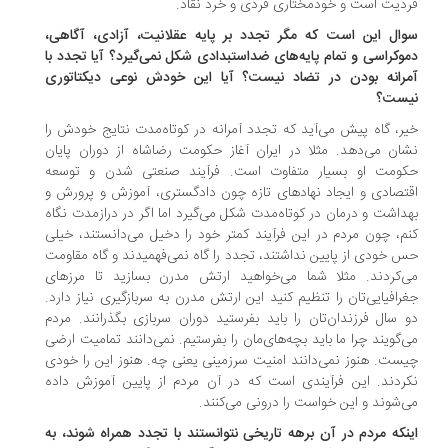
دیت است و خودمختاری فردی و خرد نقاد.
ال این است که مگر تجدد بر پایه عقلانیت، آزادی، آگاهی،
وکراسی و تمام پایه‌های ضداستبدادی شکل نمی‌گیرد؟ آیا تجدد با
رانه بودن در تضاد نیست؟ آیا این خودش نوعی دیکتاتوری
ست؟
ر، گاه پیش می‌آید که تجدد آمرانه در کوتاه‌مدت نتایج خودش را
ان می‌دهد. مثلا در ایران آغاز حکومت رضاشاه از دوران پایان
ومت او بسیار متفاوت است. فرآیند صنعتی شدن و توسعه
تصادی و ایجاد نهادهای تازه چون دادگستری، آموزش و پرورش و
داشت و درمان در کوتاه‌مدت شکل می‌گیرد اما اگر در درازمدت نگاه
م، چون مردم در این فرآیند کمتر خود را دخیل می‌دانستند، خیلی
 خودی از پایین نداشتند، تجدد را گاه نمی‌فهمیدند و گاه مقاومت
‌کردند. مثلا شما می‌خواهید ارتش مدرن بسازید تا مرزهای
رافیایی‌تان را تنظیم کنید این ارتش مدرن به سربازگیری نیاز دارد.
 سال فرزندان‌تان را باید بفرستید دوران سربازی بگذرانند. مردم
‌گویند چرا ما باید بچه‌های‌مان را بفرستیم. نمی‌دانند تمامیت ارضی
ست. هنوز نمی‌دانند امنیت سرزمینی یعنی چه. هنوز این را خودی
ردند. این فرآیندی است که در آن مردم از پایین آموزش داده
‌شوند و این خواست را درونی می‌کنند.
نکه مردم در آن برهه تاریخی نتوانستند با تجدد همراه شوند، به