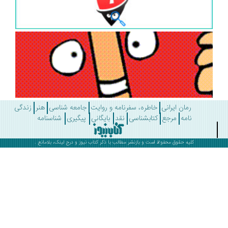
رمان ایرانی
خاطره، سفرنامه و روایت
جامعه شناسی
هنر
زندگی
نامه
مرجع
کتابشناسی
نقد
بایگانی
پیگیری
شناسنامه
کلیه حقوق محفوظ است و بازنشر مطالب با ذکر
کتاب نیوز
و درج لینک، بلامانع .