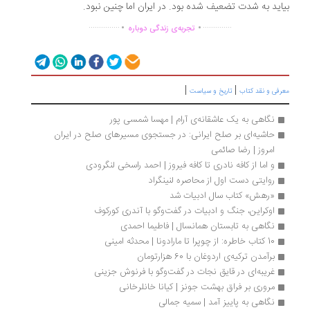
اید به ‌شدت تضعیف شده بود. در ایران اما چنین نبود.
.
.
...............
..............
تجربه‌ی زندگی دوباره
|
|
رفی و نقد کتاب
تاریخ و سیاست
نگاهی به یک عاشقانه‌ی آرام | مهسا شمسی پور
حاشیه‌ای بر صلح ایرانی: در جستجوی مسیرهای صلح در ایران 
امروز | رضا صائمی
و اما از کافه نادری تا کافه فیروز | احمد راسخی لنگرودی
روایتی دست اول از محاصره لنینگراد
«رهش» کتاب سال ادبیات شد
اوکراین، جنگ و ادبیات در گفت‌وگو با آندری کورکوف
نگاهی به تابستان همانسال | فاطیما احمدی
10 کتاب خاطره: از چوپرا تا مارادونا | محدثه امینی
برآمدن تركیه‌ی اردوغان با 60 هزارتومان
غریبه‌ای در قایق نجات در گفت‌وگو با فرنوش جزینی
مروری بر فراق بهشت جونز | کیانا خانلرخانی
نگاهی به پاییز آمد | سمیه جمالی