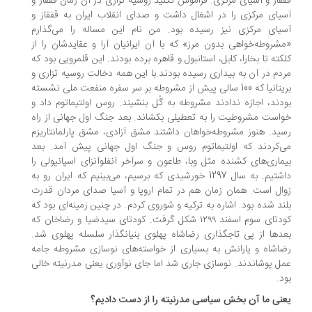
قاز و آسیای مرکزی. فراموش نکنید روسیه تزاری در آن زمان قفقاز و
یای مرکزی را در اشغال داشت و صدای انقلاب ایران به قفقاز و
یای مرکزی نیز رسیده بود. من نام این مساله را می‌گذارم
شروطه‌خواهی بدون مرز» که با آن ایرانیان آرا و عقایدشان را از
کته تا بخارا، کابل، استانبول و قاهره برده بودند. این قلمرویی بود که
دم در آن به بیداری رسیده بودند.با این همه دخالت روسیه تزاری و
بریتانیا که 100 سالی پیش از مشروطه بر سر سفره منفعت ملی نشسته
دند، اجازه ندادند مشروطه به گُل بنشیند. روس اولتیماتوم داد و
است مشروطیت را به تعطیلی بکشاند. بعد جنگ اول جهانی از راه
ید. هنوز مشروطه‌خواهان داشتند مشق آزادی، مشق پارلمانتاریزم
‌کردند که اولتیماتوم روس و جنگ اول جهانی پیش آمد. بعد
ماری‌های کشنده مثل وبا، طاعون و سرآخر آنفلوآنزای اسپانیولی را
داشتیم. به سال 1297 خورشیدی که برسیم، می‌بینیم که ایران رو به
ال است. همان زمان هم در تمام اروپا و آسیا صدای مردان قدرت
ند شده بود. اشاره به ترکیه و شوروی کردم. در چنین زمینه‌ای بود که
کودتای سوم اسفند ۱۲۹۹ شکل گرفت. کودتای سیدضیا و رضاخان که
دها از پی تاجگذاری رضاشاه پهلوی بنیانگذار سلسله پهلوی شد.
اشاه و یارانش به بسیاری از خواسته‌های نوسازی مشروطه جامه
ل پوشاندند. نوسازی جاری شد اما جای نوآوری یعنی مدرنیته خالی
د.
نی ما آن بخش سیاسی مدرنیته را از دست دادیم؟