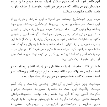
ن خاطر نبود که تجددمان بیشتر آمرانه بوده؟ مردمِ ما را مردم
لت‌گریزی می‌دانند که در برابر هر آنچه بخواهند از طرف بالا به
یین باشد، مقاومت می‌کنند.
دم ایران دولت‌گریز نیستند. من اصولا با این اشاره‌ها و باورهایی از
ن دست سر سازگاری ندارم. ایرانی‌ها دولت‌گریز نیستند، ولی باید
انند چرا چنین کاری انجام می‌شود. مردم این را باید خودی و درونی
ند. این خودی کردن بسیار بسیار مهم است. اگر شما امری را خودی
نید و مشارکت نداشته باشید و یکی دیگر بیاید به نیابت از شما این
ایف تاریخی را به تنهایی انجام دهد و شما را به بازی نگیرد، شما
ما ضرر خواهید کرد. مردم بعدها متوجه می‌شوند که ‌ای وای بر ما
 رفت، آدمی که آمده بود و این کار را می‌کرد، نیت خیر داشت ولی
 زمان متوجه نیت خیر نبود.
ا در کتاب «تجدد آمرانه» مقاله‌ای در زمینه نقش روحانیت در
دد دارید. به بهانه این مقاله دوست دارم درباره نقش روحانیت در
دد صحبت کنید، به‌ خصوص در جریان مشروطه موثر بوده.
حانیت چون دیگر اقشار یا گروه‌های اجتماعی یکدست یا یک قشر
ست. واقعیت این است که جانمایه مشروطه حکومت مردم و
ومت قانون بود که قرار بود متشرع هم نباشد. مشروطه‌خواهان
یشه تلاش می‌کردند بگویند که ما دین‌ستیز نیستیم اما با الهیات
ری نداریم و خودمختاری فردی‌مان را می‌خواهیم. مشروطه