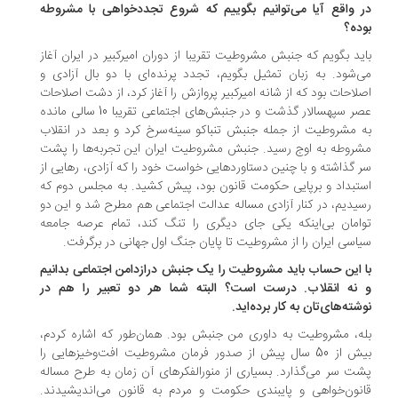
 واقع آیا می‌توانیم بگوییم که شروع تجددخواهی با مشروطه
ده؟
ید بگویم که جنبش مشروطیت تقریبا از دوران امیرکبیر در ایران آغاز
‌شود. به زبان تمثیل بگویم، تجدد پرنده‌ای با دو بال آزادی و
لاحات بود که از شانه امیرکبیر پروازش را آغاز کرد، از دشت اصلاحات
عصر سپهسالار گذشت و در جنبش‌های اجتماعی تقریبا 10 سالی مانده
 مشروطیت از جمله جنبش تنباکو سینه‌سرخ کرد و بعد در انقلاب
روطه به اوج رسید. جنبش مشروطیت ایران این تجربه‌ها را پشت
 گذاشته و با چنین دستاوردهایی خواست خود را که آزادی، رهایی از
تبداد و برپایی حکومت قانون بود، پیش کشید. به مجلس دوم که
یدیم، در کنار آزادی مساله عدالت اجتماعی هم مطرح شد و این دو
امان بی‌اینکه یکی جای دیگری را تنگ کند، تمام عرصه جامعه
اسی ایران را از مشروطیت تا پایان جنگ اول جهانی در برگرفت.
 این حساب باید مشروطیت را یک جنبش درازدامن اجتماعی بدانیم
نه انقلاب. درست است؟ البته شما هر دو تعبیر را هم در
شته‌های‌تان به کار برده‌اید.
ه، مشروطیت به داوری من جنبش بود. همان‌طور که اشاره کردم،
بیش از 50 سال پیش از صدور فرمان مشروطیت افت‌وخیزهایی را
ت سر می‌گذارد. بسیاری از منورالفکرهای آن زمان به طرح مساله
نون‌خواهی و پایبندی حکومت و مردم به قانون می‌اندیشیدند.