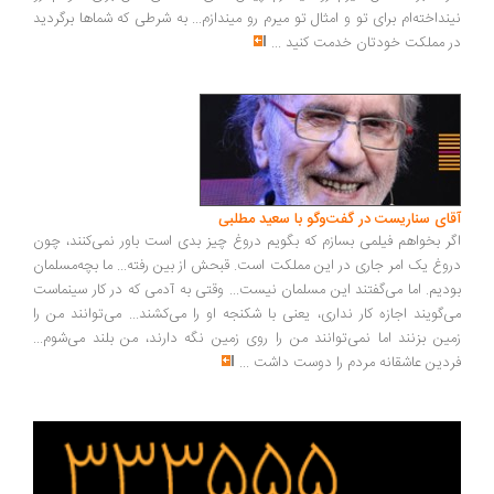
نداخته‌ام برای تو و امثال تو میرم رو میندازم... به شرطی که شماها برگردید
 مملکت خودتان خدمت کنید
...
ای سناریست در گفت‌وگو با سعید مطلبی
ر بخواهم فیلمی بسازم که بگویم دروغ چیز بدی است باور نمی‌کنند، چون
وغ یک امر جاری در این مملکت است. قبحش از بین رفته... ما بچه‌مسلمان
دیم. اما می‌گفتند این مسلمان نیست... وقتی به آدمی که در کار سینماست
‌گویند اجازه کار نداری، یعنی با شکنجه او را می‌کشند... می‌توانند من را
ین بزنند اما نمی‌توانند من را روی زمین نگه دارند، من بلند می‌شوم...
دین عاشقانه مردم را دوست داشت
...