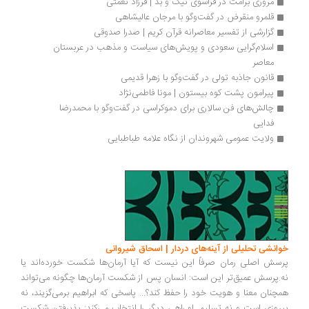
مروری برامت در فراسوی نیک و بد | فرزاد نعمتی
قلمرو منقرض در گفت‌وگو با مرجان عالیشاهی
گزارشی از تفسیر معاصرانه قرآن کریم | صدرا صدوقی
اسلام‌گرایی سعودی و پویش‌های سیاست و مذهب در عربستان 
معاصر
قانون جاذبه تولی در گفت‌وگو با زهرا قدیمی
پیرامون پشت کوه بیستون | مونا فاطمی‌نژاد
چالش‌های فن سالاری برای دموکراسی در گفت‌وگو با محمدرضا 
فدایی
ولایت عمومی شهروندان از نگاه علامه طباطبایی
انشی تحلیلی از آینه‌های دردار | اسحاق شیروانی
سش اصلی رمان صرفاً این نیست که آیا آرمان‌ها شکست خورده‌اند یا
.پرسش عمیق‌تر این است: انسان پس از شکست آرمان‌ها چگونه می‌تواند
چنان معنا و هویت خود را حفظ کند؟... پاسخی که ابراهیم برمی‌گزیند، نه
روزی است و نه تسلیم. او راهی دیگر را انتخاب می‌کند: پذیرفتن شکست