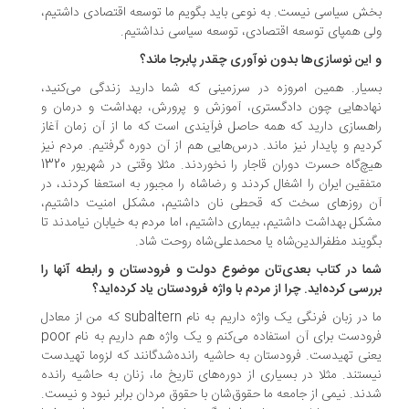
ش سیاسی نیست. به ‌نوعی باید بگویم ما توسعه اقتصادی داشتیم،
ی همپای توسعه اقتصادی، توسعه سیاسی نداشتیم.
این نوسازی‌ها بدون نوآوری چقدر پابرجا ماند؟
یار. همین امروزه در سرزمینی که شما دارید زندگی می‌کنید،
ادهایی چون دادگستری، آموزش و پرورش، بهداشت و درمان و
هسازی دارید که همه حاصل فرآیندی است که ما از آن زمان آغاز
دیم و پایدار نیز ماند. درس‌هایی هم از آن دوره گرفتیم. مردم نیز
هیچ‌گاه حسرت دوران قاجار را نخوردند. مثلا وقتی در شهریور 1320
فقین ایران را اشغال کردند و رضاشاه را مجبور به استعفا کردند، در
 روزهای سخت که قحطی نان داشتیم، مشکل امنیت داشتیم،
کل بهداشت داشتیم، بیماری داشتیم، اما مردم به خیابان نیامدند تا
ویند مظفرالدین‌شاه یا محمدعلی‌شاه روحت شاد.
ا در کتاب بعدی‌تان موضوع دولت و فرودستان و رابطه آنها را
رسی کرده‌اید. چرا از مردم با واژه فرودستان یاد کرده‌اید؟
ما در زبان فرنگی یک واژه داریم به نام subaltern که من از معادل
فرودست برای آن استفاده می‌کنم و یک واژه هم داریم به نام poor
نی تهیدست. فرودستان به حاشیه رانده‌شدگانند که لزوما تهیدست
ستند. مثلا در بسیاری از دوره‌های تاریخ ما، زنان به حاشیه رانده
دند. نیمی از جامعه ما حقوق‌شان با حقوق مردان برابر نبود و نیست.