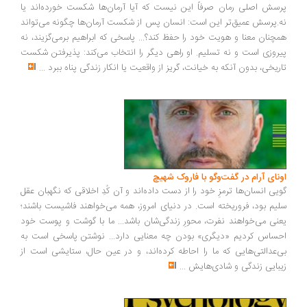
سش اصلی رمان صرفاً این نیست که آیا آرمان‌ها شکست خورده‌اند یا
.پرسش عمیق‌تر این است: انسان پس از شکست آرمان‌ها چگونه می‌تواند
چنان معنا و هویت خود را حفظ کند؟... پاسخی که ابراهیم برمی‌گزیند، نه
روزی است و نه تسلیم. او راهی دیگر را انتخاب می‌کند: پذیرفتن شکست
ریخی، بدون آنکه به خیانت، گریز از واقعیت یا انکار زندگی پناه ببرد
...
ونای آرام در گفت‌وگو با فاروک شهیچ
یی انسان‌ها ترمزِ خود را از دست داده‌اند و آن کُدِ اخلاقی که نگهبان عقل
یم بود، فروریخته است. در دنیای امروز، همه می‌خواهند فاشیست باشند؛
نی می‌خواهند نفرت، محورِ زندگی‌شان باشد... ما با گوشت و پوست خود
ساس کردیم «دیگری» بودن چه معنایی دارد... نوشتن پاسخی است به
‌عدالتی‌هایی که ما را احاطه کرده‌اند، و در عین حال، ستایشی است از
بایی زندگی و شادی‌هایش
...