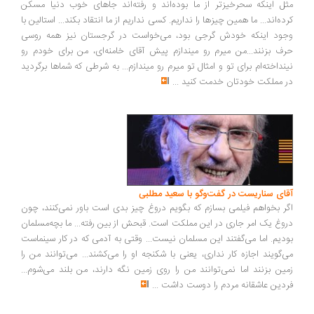
ل اینکه سحرخیزتر از ما بوده‌اند و رفته‌اند جاهای خوب دنیا مسکن
ده‌اند... ما همین چیزها را نداریم. کسی نداریم از ما انتقاد بکند... استالین با
ود اینکه خودش گرجی بود، می‌خواست در گرجستان نیز همه روسی
ف بزنند...من میرم رو میندازم پیش آقای خامنه‌ای، من برای خودم رو
نداخته‌ام برای تو و امثال تو میرم رو میندازم... به شرطی که شماها برگردید
 مملکت خودتان خدمت کنید
...
ای سناریست در گفت‌وگو با سعید مطلبی
ر بخواهم فیلمی بسازم که بگویم دروغ چیز بدی است باور نمی‌کنند، چون
وغ یک امر جاری در این مملکت است. قبحش از بین رفته... ما بچه‌مسلمان
دیم. اما می‌گفتند این مسلمان نیست... وقتی به آدمی که در کار سینماست
‌گویند اجازه کار نداری، یعنی با شکنجه او را می‌کشند... می‌توانند من را
ین بزنند اما نمی‌توانند من را روی زمین نگه دارند، من بلند می‌شوم...
دین عاشقانه مردم را دوست داشت
...