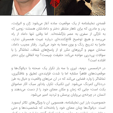
ه‌ی نمایشنامه از یک موقعیت ساده آغاز می‌شود: ژان و الیزابت،
ر و مادری که برای ناهار منتظر دختر و دامادشان هستند؛ زوجی که
 تازگی از سفری به مصر بازگشته‌اند. اما وقتی تنها داماد از راه
‌رسد و هیچ توضیح قانع‌کننده‌ای درباره غیبت همسرش ندارد،
جرا به تدریج رنگ و بوی معما به خود می‌گیرد. رفتار عجیب داماد،
نان مبهم و گریزهای مکرر او از پاسخ‌های شفاف، تماشاگر را با
الات پی‌درپی مواجه می‌کند: حقیقت چیست؟ چه اتفاقی برای دختر
تاده است؟
 «رامسس دوم»، تیری با سه بار تکرار یک صحنه با دیالوگ‌ها و
قعیت‌های ظاهراً مشابه اما با شدت فزاینده‌ی تعلیق و غافلگیری،
اشاگر را وارد فضایی می‌کند که در آن مرزهای واقعیت و خیال به طرز
دناکی کمرنگ می‌شود. این تکنیک تکرار، یادآور سبک آثار صاموئل
ت است؛ جایی که زمان و مکان معنای خود را از دست می‌دهند و
سان در چرخه‌ی بی‌پایان پرسش و تردید اسیر می‌شود.
وصیت بارز این نمایشنامه، همسویی آن با ویژگی‌های تئاتر آبسورد
ت. دیالوگ‌ها چنان معنای خود را باخته‌اند که شخصیت‌ها و حتی