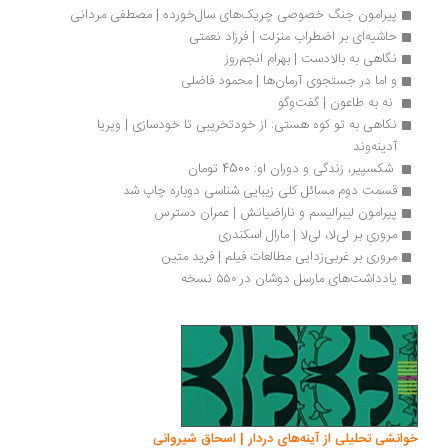
پیرامون جنگ خصوصی چریک‌های سال‌خورده | مصطفی مردانی
حاشیه‌ای بر اضطراب منزلت | فرزاد نعمتی
نگاهی به بالادست | بهرام انجم‌روز
و اما در جستجوی آرمان‌ها | محمود فاضلی
 نه به طاعون | گفت‌وگو
نکاهی به تو کوه هستی: از خودتخریبی تا خودسازی | ویریا 
آدینه‌وند
 شکسپیر، زندگی و دوران او: 4500 تومان 
قسمت دوم مسائل کلی زیبایی شناسی دوباره چاپ شد
پیرامون لیبرالیسم و ناراضیانش | عمران دسترس
مروری بر لی‌لا، لی‌لا | مارال اسکندری
مروری بر غربی‌زدایی مطالعات فیلم | فرید متین
یادداشت‌های مارسل دوشان در ۵۵۰ نسخه
انشی تحلیلی از آینه‌های دردار | اسحاق شیروانی