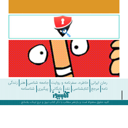
رمان ایرانی
خاطره، سفرنامه و روایت
جامعه شناسی
هنر
زندگی
نامه
مرجع
کتابشناسی
نقد
بایگانی
پیگیری
شناسنامه
کلیه حقوق محفوظ است و بازنشر مطالب با ذکر
کتاب نیوز
و درج لینک، بلامانع .