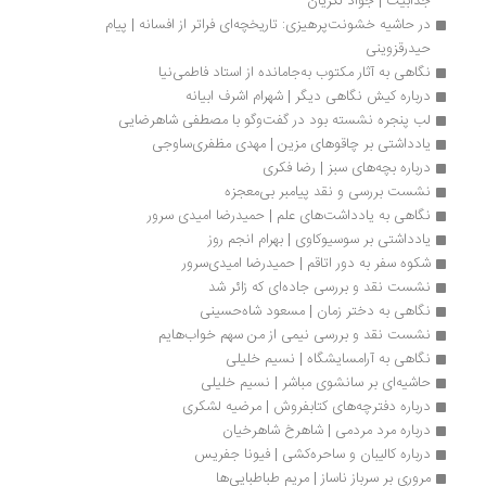
جذابیت | جواد لگزیان
در حاشیه خشونت‌پرهیزی: تاریخچه‌ای فراتر از افسانه | پیام 
حیدرقزوینی
نگاهی به آثار مکتوب به‌جامانده از استاد فاطمی‌نیا
درباره کیش نگاهی دیگر | شهرام اشرف ابیانه
لب پنجره نشسته بود در گفت‌وگو با مصطفی شاهرضایی
یادداشتی بر چاقوهای مزین | مهدی مظفری‌ساوجی
درباره بچه‌های سبز | رضا فکری
نشست بررسی و نقد پیامبر بی‌معجزه
نگاهی به یادداشت‌های علم | حمیدرضا امیدی سرور
یادداشتی بر سوسیوکاوی | بهرام انجم روز
شکوه سفر به دور اتاقم | حمیدرضا امیدی‌سرور
نشست نقد و بررسی جاده‌ای که زائر شد
نگاهی به دختر زمان | مسعود شاه‏‌حسینی
نشست نقد و بررسی نیمی از من سهم خواب‌هایم
نگاهی به آرامسایشگاه | نسیم خلیلی
حاشیه‌ای بر سانشوی مباشر | نسیم خلیلی
درباره دفترچه‌های کتابفروش | مرضیه لشکری
درباره مرد مردمی | شاهرخ شاهرخیان
درباره کالیبان و ساحره‌کشی | فیونا جفریس
مروری بر سرباز ناساز | مریم طباطبایی‌ها