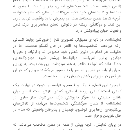
اطب نمی‌توانند به روشنی دریابند کدام گفته حقیقت دارد و کدام
ده‌ی توهم است. شخصیت‌های اصلی، پدر و داماد، با یقین به
ده‌ها و شنیده‌های خود تکیه می‌کنند؛ در حالی که مادر خانواده،
رچه شاهد همان صحنه‌هاست، در پذیرش یا رد واقعیت تردید دارد.
ن شک و دوگانگی، ریشه در ناتوانی انسان معاصر برای درک کامل
قعیت جهان پیرامونش دارد.
ایشنامه، در لایه‌ای عمیق‌تر، تصویری تلخ از فروپاشی روابط انسانی
ائه می‌دهد. شخصیت‌ها به ظاهر در حال گفتگو هستند، اما در
یقت هر کدام در دنیای ذهنی خود محبوس‌اند و ارتباط واقعی با
گری برقرار نمی‌کنند. دیالوگ‌ها بیشتر شبیه مونولوگ‌هایی
اگانه‌اند که تنها به ظاهر به هم مربوطند. این وضعیت، به زیبایی
ران ارتباط در دنیای معاصر را به تصویر می‌کشد؛ جهانی که در آن
 کس در جزیره‌ی ذهنی خویش تنها مانده است.
 وجود این فضای تاریک و فلسفی، «رامسس دوم» در نهایت یک
دی است؛ کمدی روابط انسانی، کمدی تلاش عبث انسان برای
فتن حقیقتی که هرگز به‌روشنی درک نمی‌شود. طنز جاری در
ایشنامه از همان سرگشتگی شخصیت‌ها می‌آید؛ از تلاش‌های
‌نتیجه‌ی آن‌ها برای توضیح، فهمیدن و پذیرفتن واقعیتی که مدام در
ل لغزیدن و فرار است.
 پایان نمایش، آنچه بیش از همه در ذهن مخاطب می‌ماند، نه