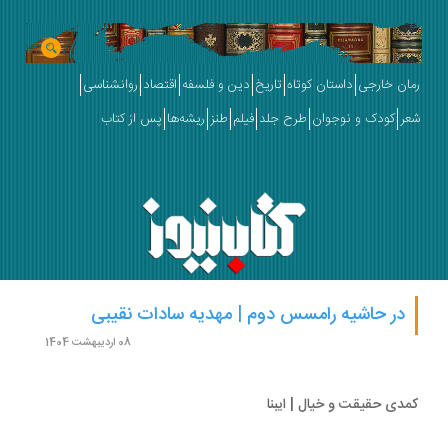
ان خارجی
داستان کوتاه
تاریخ
دین و فلسفه
اقتصاد
روانشناسی
ر
کودک و نوجوان
طرح جلد
فیلم
طنز
ریشه‌ها
پس از کتاب
در حاشیه رامسس دوم | مهدیه سادات نقیبی
08 اردیبهشت 1404
دی حقیقت و خیال | ایبنا