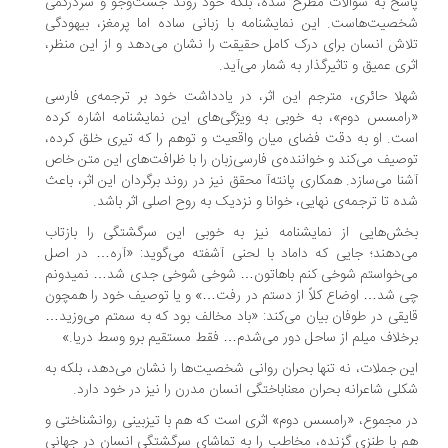
سخ به سوالات مطرح شده، بلکه خود روند جست‌وجو و سردرگمی
صیت‌هاست. این نمایشنامه با زبانی ساده اما پرمغز، بیهودگی
اش انسان برای درک کامل حقیقت را نشان می‌دهد و از این منظر،
ری عمیق و تاثیرگذار به شمار می‌آید.
لا حائری، مترجم این اثر، در یادداشت خود بر ترجمه‌ی فارسی
امسس دوم»، به خوبی به ویژگی‌های این نمایشنامه اشاره کرده
ت. او به دقت فضای میان واقعیت و توهم را که تیری خلق کرده،
صیف می‌کند و خواننده‌ی فارسی‌زبان را با ظرافت‌های این متن خاص
نا می‌سازد. همکاری پانته‌آ محقق نیز در روند برگردان این اثر، باعث
ه تا ترجمه‌ی نهایی، خوانا و نزدیک به روح اصلی اثر باشد.
ش‌هایی از نمایشنامه نیز به خوبی این سرگشتگی را بازتاب
‌دهند؛ جایی که داماد با لحنی آشفته می‌گوید: «آره… در اصل
‌خواستم شوخی کنم باهاتون… شوخی شوخی جدی شد… نمیدونم
 شد… اوضاع کلاً از دستم در رفت…» و یا توصیف خود را همچون
یقی در طوفان بیان می‌کند: «باد مخالف بود که به سمتم می‌وزید…
خلاف میلم از ساحل دور می‌شدم… فقط مستقیم برو وسط دریا.»
ن جملات، نه تنها بحران روانی شخصیت‌ها را نشان می‌دهد، بلکه به
لی شاعرانه بحران معناباختگی انسان مدرن را نیز در خود دارد.
 مجموع، «رامسس دوم» اثری است که هم با تیزبینی روانشناختی و
 با طنزی گزنده، مخاطب را به تماشای سرگشتگی انسان در جهانی