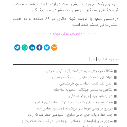
هم و بی‌ثبات می‌برد. نمایشی است درباره‌ی امید، توهم، حقیقت و
یب؛ کمدی غم‌انگیزی از سرنوشت بشر در عصر بیگانگی.
«رامسس دوم» با ترجمه شهلا حائری در ۸۴ صفحه و به همت
تشارات نی منتشر شده است.
.
.
...............
..............
تجربه‌ی زندگی دوباره
|
|
رفی و نقد کتاب
هنر
شکاف دیجیتال سوم در گفت‌وگو با آرش حیدری
 فراخوان همایش فارابی از دیدگاه موسیقی
آیین نقد کتاب | بهاءالدین خرمشاهی
نگاهی به مستر جیکاک | محبوبه سلاجقه
درباره هوانورد | نیلوفر صادقی
سیدحسن حسینی که بود و چه کرد | عمادالدین قرشی
مروری بر وقتی قوها پیر می‌شوند | مسعود عباس‌زاده
چند خط درباره جای خالی سلوچ | سیدعلی‌اصغر عبدالله زاده
مروری بر پارادایم‌های اجتماعی، پژوهشی در گسست عقلانیت و 