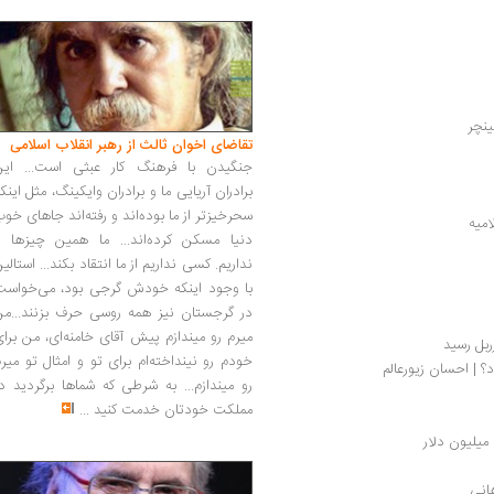
ینچر
تقاضای اخوان ثالث از رهبر انقلاب اسلامی
جنگیدن با فرهنگ کار عبثی است... این
برادران آریایی ما و برادران وایکینگ، مثل اینک
سحرخیزتر از ما بوده‌اند و رفته‌اند جاهای خو
امیه
دنیا مسکن کرده‌اند... ما همین چیزها را
نداریم. کسی نداریم از ما انتقاد بکند... استالی
با وجود اینکه خودش گرجی بود، می‌خواست
در گرجستان نیز همه روسی حرف بزنند...من
میرم رو میندازم پیش آقای خامنه‌ای، من برا
ربل رسید
خودم رو نینداخته‌ام برای تو و امثال تو میر
؟ | احسان زیورعالم
رو میندازم... به شرطی که شماها برگردید د
مملکت خودتان خدمت کنید
...
یلیون دلار
انی