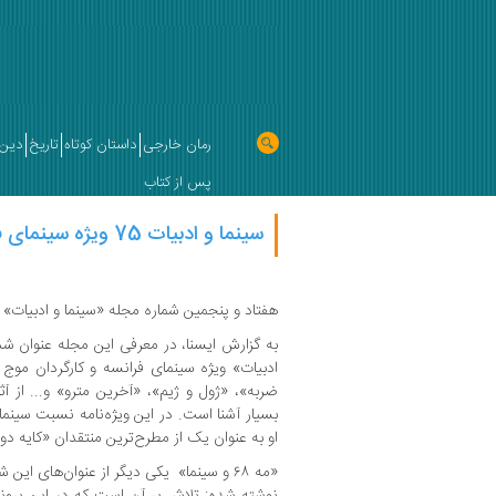
رمان خارجی
داستان کوتاه
تاریخ
دین 
پس از کتاب
سینما و ادبیات 75 ویژه سینمای فرانسه
هفتاد و پنجمین شماره مجله «سینما و ادبیات» 
به گزارش ایسنا، در معرفی این مجله عنوان شد
ادبیات» ویژه سینمای فرانسه و کارگردان موج
ضربه»، «ژول و ژیم»، «آخرین مترو» و... از آ
بسیار آشنا است. در این ویژه‌نامه نسبت سینم
او به عنوان یک از مطرح‌ترین منتقدان «کایه د
«مه ۶۸ و سینما» یکی دیگر از عنوان‌های 
نوشته شده: تلاش بر آن است که در این پرونده