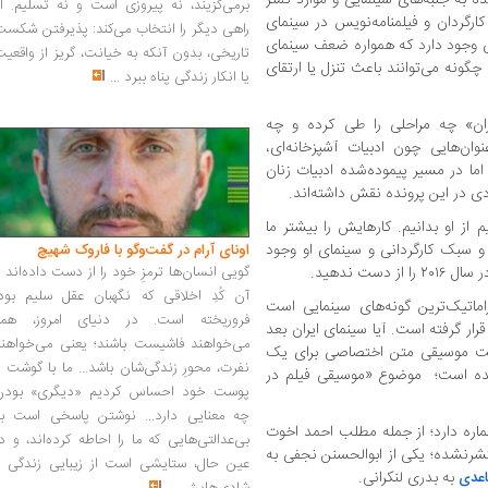
برمی‌گزیند، نه پیروزی است و نه تسلیم. ا
ارگردان و فیلمنامه‌نویس در سینمای
راهی دیگر را انتخاب می‌کند: پذیرفتن شکس
یی وجود دارد که همواره ضعف سینمای
تاریخی، بدون آنکه به خیانت، گریز از واقعی
ا چگونه می‌توانند باعث تنزل یا ارتقای
یا انکار زندگی پناه ببرد
...
؛ از دهه ۷۰ تا دهه ۹۰ در ایران» چه مراحلی را طی کرده و چه
ان‌هایی چون ادبیات آشپزخانه‌ای،
 اما در مسیر پیموده‌شده ادبیات زنان
دی در این پرونده نقش داشته‌اند.
 از او بدانیم. کارهایش را بیشتر ما
ی و سبک کارگردانی و سینمای او وجود
اونای آرام در گفت‌وگو با فاروک شهیچ‭
ست ندهید.
گویی انسان‌ها ترمزِ خود را از دست داده‌اند 
آن کُدِ اخلاقی که نگهبان عقل سلیم بود،
اماتیک‌ترین گونه‌های سینمایی است
فروریخته است. در دنیای امروز، همه
ار گرفته است. آیا سینمای ایران بعد
می‌خواهند فاشیست باشند؛ یعنی می‌خواهند
خت موسیقی متن اختصاصی برای یک
نفرت، محورِ زندگی‌شان باشد... ما با گوشت 
شده است؛ موضوع «موسیقی فیلم در
پوست خود احساس کردیم «دیگری» بودن
چه معنایی دارد... نوشتن پاسخی است به
اره دارد؛ از جمله مطلب احمد اخوت
بی‌عدالتی‌هایی که ما را احاطه کرده‌اند، و د
تشرنشده؛ یکی از ابوالحسنن نجفی به
عین حال، ستایشی است از زیبایی زندگی و
به بدری لنکرانی.
عدی