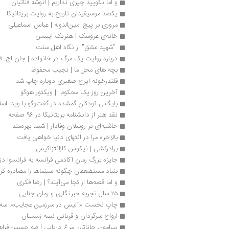
و اما نگویید چیزی نداریم | انوشه قناتیان
یکصد موسیقیدان تاریخ به روایت بریتانیکا 
مروری بر پیچ امین‌الدوله | عباس اسماعیلی
خانه‌ی عروسک | هنریک ایبسن
 "شهید عشق" از نگاه اهل سنت 
درباره روایت یک مرگ در خانواده | جان اچ. ف
بچه های محل ما | نجیب محفوظ
قلندرخونه ایرج صغیری دوباره چاپ شد
آخرین روز یک محکوم  | ویکتور هوگو
بایگانی کودکان گمشده در گفت‌وگو با ویدا اسل
نقد هنر از دانشنامه بریتانیکا در 96 صفحه
حاشیه‌ای بر روسلان وفادار | شيما بهره‌مند
بالاخره مرا در انتهای دنیا خواهی یافت
برادرکشی | نیکوس کازانتزاکیس
جایزه بزرگ رمان آکادمی فرانسه به فرانسوا دز
بنیاد مستضعفان چگونه سینماها را مصادره کرد
و اما قصه‌ها از کجا می‌آیند؟ | رضا فکری
۲۵ سال تجربه خبرنگاری و رمان جنایی
چاپ نخست «آلیس در سرزمین عجایب»، سه م
ارواح سرگردان و قربانی نیمه زمستان
پیرامون جاناتان مرغ دریایی | طه حسین فراه