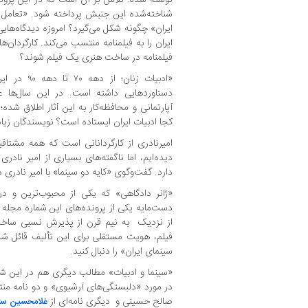
شناخته‌شده این جنبش پرداخته شود. «تعامل ک
ایران» چگونه شکل می‌گیرد؟ امروزه دیدگاه‌ها
ایران را به فیلمنامه‌ منتسب می‌کند. کارگردان‌ه
فیلمنامه در ساخت هنری یک فیلم شوند؟
«ادبیات زنان
دستاوردهایی داشته است. در این سال‌ها عنو
آپارتمانی و محافظه‌کار به این آثار اطلاق شده؛
کجا ادبیات ایران ایستاده است؟ نویسندگان زیا
امیرنادری از کارگردانانی است که همه مشتاقیم
دیده‌ایم، اما ناگفته‌های بسیاری از امیر نادر
دارد. گفت‌وگوی «کایه دو سینما» با امیر نادری در سال ۲۰۱۶ را از د
«ژانر دادگاهی» که یکی از محبوب‌ترین و در
دست‌مایه یکی از پرونده‌های این شماره مجله قر
از نزدیک به نیم‌ قرن از پذیرش نسبی سا
فیلم، هویت مستقلی برای این تألیف قائل 
سینمای ایران» را دنبال کنید.
«سینما و ادبیات» مطالب دیگری هم در این شم
در مورد «دلبستگی‌های آرشیوی» و دو نامه من
صالح حسینی و دیگری نامه‌ای از
غلامحسین سا