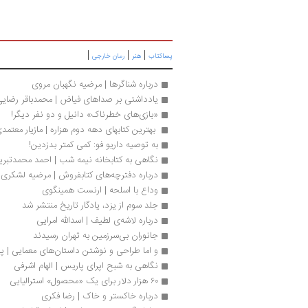
|
|
|
پساکتاب
هنر
رمان خارجی
درباره شناگرها | مرضیه نگهبان مروی
یادداشتی بر صداهای فیاض | محمدباقر رضای
«بازی‌های خطرناک» دانیل و دو نفر دیگر!
 بهترین کتابهای دهه دوم هزاره | مازیار معتمد
به توصیه داریو فو: کمی کمتر بدزدین!
نگاهی به کتابخانه نیمه شب | احمد محمدتبری
درباره دفترچه‌های کتابفروش | مرضیه لشکری
وداع با اسلحه | ارنست همینگوی
جلد سوم از یزد، یادگار تاریخ منتشر شد
درباره لاشه‌ی لطیف | اسدالله امرایی
جانوران بی‌سرزمین به تهران رسیدند
و اما طراحی و نوشتن داستان‌های معمایی | پ
نگاهی به شبح اپرای پاریس | الهام اشرفی
۶۰ هزار دلار برای یک «محصول» استرالیایی
درباره خاکستر و خاک | رضا فکری