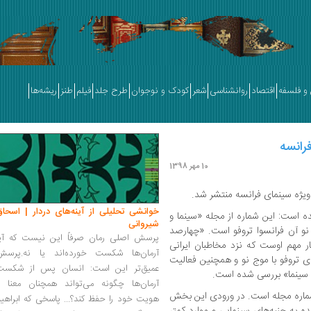
و فلسفه
اقتصاد
روانشناسی
شعر
کودک و نوجوان
طرح جلد
فیلم
طنز
ریشه‌ها
10 مهر 1398
ویژه سینمای فرانسه منتشر شد.
خوانشی تحلیلی از آینه‌های دردار | اسحاق
ه است: این شماره از مجله «سینما و
شیروانی
 نو آن فرانسوا تروفو است. «چهارصد
پرسش اصلی رمان صرفاً این نیست که آیا
ثار مهم اوست که نزد مخاطبان ایرانی
آرمان‌ها شکست خورده‌اند یا نه.پرسش
ای تروفو با موج نو و همچنین فعالیت
عمیق‌تر این است: انسان پس از شکست
و سینما» بررسی شده است.
آرمان‌ها چگونه می‌تواند همچنان معنا و
این شماره مجله است. در ورودی این بخش
هویت خود را حفظ کند؟... پاسخی که ابراهی
 به جنبه‌های سینمایی و موارد کمتر