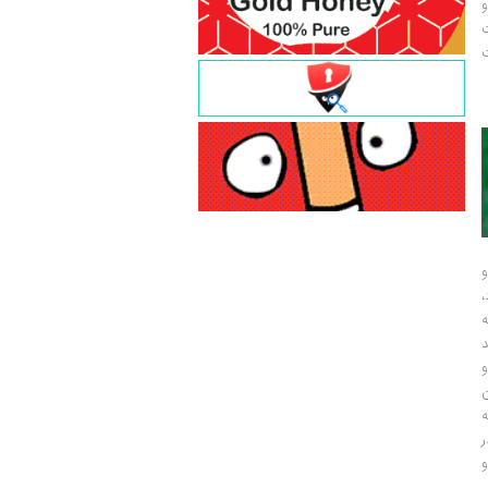
و
ت
ت
و
و
ر