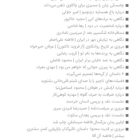
چامسکی زبان را مسیری برای واکاوی ذهن می‌داند
درباره باغ همسایه دونوسو | امیر جلالی
نگاهی به برف‌های آبی | مجید خاکپور
درباره شخصیت در دود | رها فتاحی
مسافرخانه شکسپیر بعد از سرزمین نامادری
نگاهی به نیایش مهر در ایران | فاطمه علی‌اصغر
مروری بر تاریخ روانکاوی (از فروید تاکنون) | عرفان خیرخواه
نگاهی به پرنده‌ها به نام تو | کروب رضایی
نگاهی به صد خلبان برتر ایران | محمود فاضلی
نگاهی به پیرزن جوانی که خواهر من بود | مهدی معرف
6 داستان از گربه‌ها تصمیم نمی‌گیرند
فضیلت‌های ناچیز را با صدای شبنم قلی‌خانی بشنوید
درباره آرامش در طوفان | محمود اسماعیل‌نیا
درباره ضیافت به صرف گلوله | مهدیه کوهی‌کار
نشست نقد و بررسی انسان خردمند
مروری بر سیاست‌نامه | حمیدرضا امیدی سرور
نشست نقد و بررسی زهدان سکوت
اولین رمان بزرگسال فاطمه سرمشقی چاپ شد
مروری بر قدرت محتوا: داستان تاثیرگذار، بازاریابی کمتر، مشتری 
بیشتر | فاطمه آل آقا