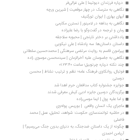
 درباره فرزندان دیوتیما | علی غزالی‌فر
نگاهی به مترسک در چهار موقعیت | شیرین ورچه
آبهای بهاری | ایوان تورگنیف
نگاهی به بداهه در لامینور | نسترن مکارمی
رمان و ترجمه در گفت‌وگو با رضا علیزاده
یادداشتی بر دختر نارنجی | محبوبه سلاجقه
داستان داستان‌ها: سه پادشاه | علی نیکویی
پیرامون قاسم به روایت مرتضی سرهنگی | محمدحسین سلطانی
نگاهی به جاسوسان علیه آخرالزمان | سیدمحسن موسوی زاده
چند نکته درباره چرنوبیل؛ ساعت ۰۱:۲۳:۴۰
فوتبال، روانکاوی فرهنگ عامه؛ نظم و ترتیب نشاط | محسن 
دوستی
جوایزه جشنواره کتاب مدافعان حرم اهدا شد
برگزیدگان دومین جایزه ادبی کیش معرفی شدند
و اما علیه پول | ایما موسی‌زاده
ماجرای یک انسان واقعی  | بوریس پوله‌وی
در حاشیه توانمندسازی حکومت: شواهد، تحلیل، عمل | محمد 
فاضلی
چگونه از یک داستان‌ِ ضدجنگ، به دنیای بدون جنگ می‌رسیم؟ | 
آریامن احمدی