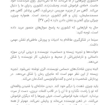
شوری چیزهایی از ما می‌داند که ما نمی‌دانیم. راوی سرگذشت خود
ست. «ما»ی فراموش شده، وحشت‌زده، کشوری ردپای ما را دنبال
‌کند. گاهی سر از جزیره موریس درمی‌آورد، گاهی پرلاشز. گاهی هم
جدسلیمان، زبان و قلم کشوری دردمند است. همواره چیزی،
زکی برای گفتن و نشان دادن دارد.» (ص 37)
ل به فرازهایی که کشوری به پاسخ سوال‌های منصور مرید داده
ت، توجه کنید:
نما در شکل‌گیری علاقه‌ام به ادبیات و پرورش عاطفی‌ام نقش مهمی
شت.
انده‌ها و تجربه زیسته و حساسیت نویسنده و درونی کردن سوژه
ستانی و نارضایتی‌اش از محیط و دنیایش، کار نویسنده را شکل
‌دهد.
بته بدون شاخک‌های حساس نویسنده، اثری نوشته نمی‌شود. تجربه
سته از این نظر مهم است که ماجرای رمان را شکل می‌دهد. در
دازش شخصیت و لحن و گفت‌وگونویسی کمک‌مان می‌کند.
ید چیزی ذهنت را درگیر خود کند. دیدن حادثه‌ای یا شنیدن واقعه‌ای
 تو را راحت نگذارد و تا آن را در قالب کلمات نریزی، دست از سرت
ندارد. ادبیات علیه فراموشی است، خیلی چیزها را که دیگران فراموش
‌کنند، در ذهن نویسنده می‌ماند و ربایش نمی‌کند. مهم‌تر از همه