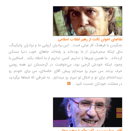
اضای اخوان ثالث از رهبر انقلاب اسلامی
گیدن با فرهنگ کار عبثی است... این برادران آریایی ما و برادران وایکینگ،
ل اینکه سحرخیزتر از ما بوده‌اند و رفته‌اند جاهای خوب دنیا مسکن
ده‌اند... ما همین چیزها را نداریم. کسی نداریم از ما انتقاد بکند... استالین با
ود اینکه خودش گرجی بود، می‌خواست در گرجستان نیز همه روسی
ف بزنند...من میرم رو میندازم پیش آقای خامنه‌ای، من برای خودم رو
نداخته‌ام برای تو و امثال تو میرم رو میندازم... به شرطی که شماها برگردید
 مملکت خودتان خدمت کنید
...
ای سناریست در گفت‌وگو با سعید مطلبی