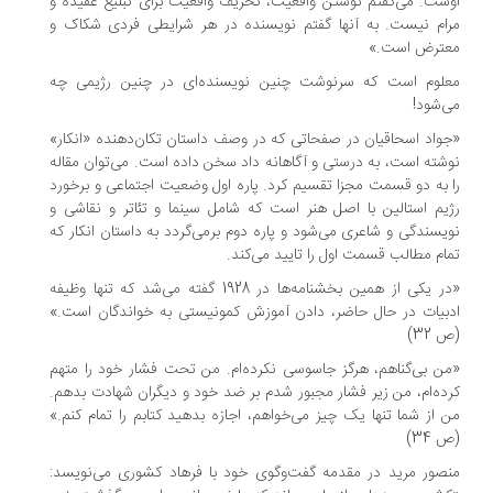
ست. می‌گفتم نوشتن واقعیت، تحریف واقعیت برای تبلیغ عقیده و
ام نیست. به آنها گفتم نویسنده در هر شرایطی فردی شکاک و
ترض است.»
لوم است که سرنوشت چنین نویسنده‌ای در چنین رژیمی چه
‌شود!
واد اسحاقیان در صفحاتی که در وصف داستان تکان‌دهنده «انکار»
شته است، به درستی و آگاهانه داد سخن داده است. می‌توان مقاله
 به دو قسمت مجزا تقسیم کرد. پاره اول وضعیت اجتماعی و برخورد
یم استالین با اصل هنر است که شامل سینما و تئاتر و نقاشی و
یسندگی و شاعری می‌شود و پاره دوم برمی‌گردد به داستان انکار که
ام مطالب قسمت اول را تایید می‌کند.
«در یکی از همین بخشنامه‌ها در 1928 گفته می‌شد که تنها وظیفه
بیات در حال حاضر، دادن آموزش کمونیستی به خواندگان است.»
32)
ن بی‌گناهم، هرگز جاسوسی نکرده‌ام. من تحت فشار خود را متهم
ده‌ام، من زیر فشار مجبور شدم بر ضد خود و دیگران شهادت بدهم.
 از شما تنها یک چیز می‌خواهم، اجازه بدهید کتابم را تمام کنم.»
34)
صور مرید در مقدمه گفت‌وگوی خود با فرهاد کشوری می‌نویسد: