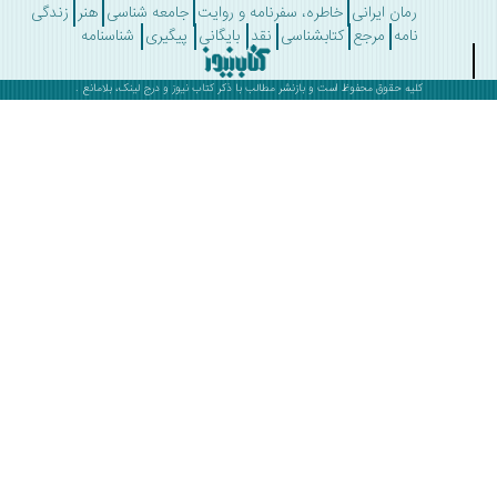
رمان ایرانی
خاطره، سفرنامه و روایت
جامعه شناسی
هنر
زندگی
نامه
مرجع
کتابشناسی
نقد
بایگانی
پیگیری
شناسنامه
کلیه حقوق محفوظ است و بازنشر مطالب با ذکر
کتاب نیوز
و درج لینک، بلامانع .