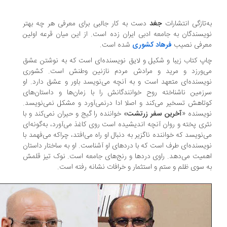
‌تازگی انتشارات
جغد
دست به کار جالبی برای معرفی هر چه بهتر
یسندگان به جامعه ادبی ایران زده است. از این میان قرعه اولین
رفی نصیب
فرهاد کشوری
شده است.
پ کتاب زیبا و شکیل و لایق نویسنده‌ای است که به نوشتن عشق
‌ورزد و مرید و مرادش مردم نازنین وطنش است. کشوری
یسنده‌ای متعهد است و به آنچه می‌نویسد باور و عشق دارد. او
زمین ناشناخته روح خوانندگانش را با زمان‌ها و داستان‌های
تاهش تسخیر می‌کند و اصلا ادا درنمی‌آورد و مشکل نمی‌نویسد.
یسنده «
آخرین سفر زرتشت
» خواننده را گیج و حیران نمی‌کند و با
ری پخته و روان آنچه اندیشیده است روی کاغذ می‌آورد، به‌گونه‌ای
‌نویسد که خواننده ناگزیر به دنبال او راه می‌افتد، چراکه می‌فهمد با
یسنده‌ای طرف است که با دردهای او آشناست. او به ساختار داستان‌
میت می‌دهد. راوی دردها و رنج‌های جامعه است. نوک‌ تیز قلمش
 سوی ظلم و ستم و استثمار و خرافات نشانه رفته است.