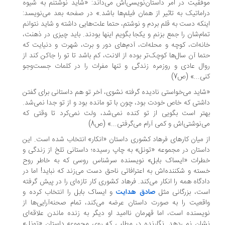
فقیت در امر داستان‌نویسی‌اش می‌داند: «شاید نوشتنم به شیوه
اماتیک به تاثیر از همان فیلم‌ها باشد.» در صفحه بعد می‌نویسد:
نکه دست به قلم بردم و نوشتم، حتما علت‌هایی داشته و شاید نتوانم
ام‌شان را جمع بزنم و یکجا بگویم اینها بودند. باید چیزی در ذهنت،
نه‌ات، کوچه و محله‌ات، آدم‌های دور و برت، شهرت و دنیایت که
ما آن سال‌ها کوچک‌تر بوده از الانت، کم باشد تا تو را جاکن کند از
ال عادی و روزمره زندگی و تنها مفرات را در کلمات جست‌وجو
ی...» (ص7)
اید می‌خواستی نادیده گرفته نشوی، آخر تو هم داستانی برای گفتن
شتی که خاص خودت بود، چون با تو مانده بود و از تو جدا نمی‌شد.
تر است بگویی از تو کنده نمی‌شد، ولت نمی‌کرد تا وقتی که
‌نوشتی‌اش و کمی آرام می‌گرفتی...» (ص8)
 میان کارهای فرهاد کشوری داستان «انکار» انتخاب شده است. این
ستان در مجموعه «تونل» به چاپ رسیده؛ داستانی تلخ از زندگی و
رات «ایساک بابل» نویسنده سرشناس روسی که به خاطر روح
ته و شکننده‌اش به اعترافاتی ناحق دست می‌زند که نباید! اما در
دگاه همه را انکار می‌کند. فرهاد کشوری کار تازه‌ای را در پیش گرفته
ت، بزرگانی مثل
صادق هدایت
و ایساک بابل را انتخاب کرده و
قعیت را به صورت داستان عرضه می‌کند، تمام صحنه‌آرایی‌ها از
یسنده‌ است، اما قهرمان ناامید او دیگر به زنده ماندن علاقه‌ای
ان نمی‌دهد. نگارنده در مطلبی که روی مجموعه داستان «تونل»