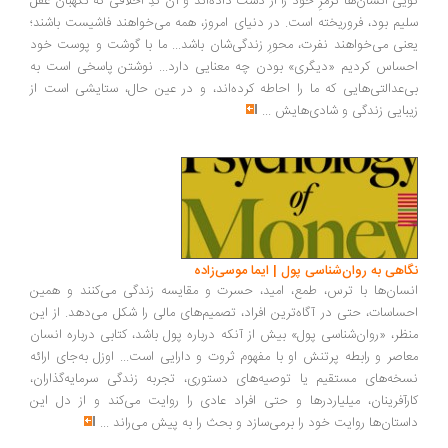
یی انسان‌ها ترمزِ خود را از دست داده‌اند و آن کُدِ اخلاقی که نگهبان عقل
یم بود، فروریخته است. در دنیای امروز، همه می‌خواهند فاشیست باشند؛
نی می‌خواهند نفرت، محورِ زندگی‌شان باشد... ما با گوشت و پوست خود
ساس کردیم «دیگری» بودن چه معنایی دارد... نوشتن پاسخی است به
‌عدالتی‌هایی که ما را احاطه کرده‌اند، و در عین حال، ستایشی است از
بایی زندگی و شادی‌هایش
...
اهی به روان‌شناسی پول | ایما موسی‌زاده
سان‌ها با ترس، طمع، امید، حسرت و مقایسه زندگی می‌کنند و همین
ساسات، حتی در آگاه‌ترین افراد، تصمیم‌های مالی را شکل می‌دهد. از این
ظر، «روان‌شناسی پول» بیش از آنکه درباره پول باشد، کتابی درباره انسان
اصر و رابطه پرتنش او با مفهوم ثروت و دارایی است... اوزل به‌جای ارائه
خه‌های مستقیم یا توصیه‌های دستوری، تجربه زندگی سرمایه‌گذاران،
رآفرینان، میلیاردرها و حتی افراد عادی را روایت می‌کند و از دل این
ستان‌ها روایت خود را برمی‌سازد و بحث را به پیش می‌راند
...