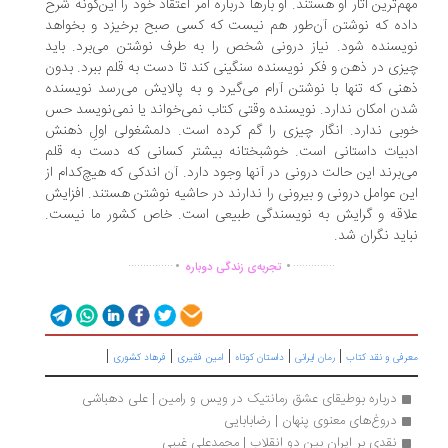
م‌ترین آثار او هستند. او بارها درباره امر اعتقاد خود را این‌گونه شرح
ده که نوشتن آن‌طور هم نیست که کسی صبح برخیزد و بخواهد
یسنده شود. نیاز درونی شخص را به طرف نوشتن می‌برد. باید
زی در ذهن و فکر نویسنده سنگینی کند تا دست به قلم ببرد. بدون
نی که تنها با نوشتن آرام می‌گیرد و به پالایش می‌رسد نویسنده
ن امکان ندارد. نویسنده وقتی کتاب نمی‌خواند یا نمی‌نویسد حس
بی ندارد. انگار چیزی را گم کرده است. دلمشغولی اولِ ذهنش
بیات داستانی است. خوشبختانه بیشتر کسانی که دست به قلم
‌برند این حالت درونی در آنها وجود دارد. آن اندکی که هیچ‌کدام از
ن عوامل درونی و بیرونی را ندارند در حاشیه نوشتن هستند. افزایش
اقه و گرایش به نویسندگی طبیعی است. خاص کشور ما نیست.
اید نگران شد.
.
.
...............
..............
تجربه‌ی زندگی دوباره
|
|
|
|
|
رفی و نقد کتاب
رمان ایرانی
داستان کوتاه
امین فقیری
فرهاد کشوری
درباره بوطیقای عشق رمانتیک در ویس و رامین | علی دهباشی
دروغ‌های معنوی پنهان | رضابابايی
نقدی بر ایران بین دو انقلاب | محمدعلی غیبی