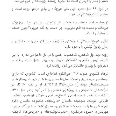
ر و نشر با دیگران است که تجربه زیسته نویسنده را غنی‌ می‌کند.
در طول 69 سال عمرم، این دنیا هیچ‌گاه بر وفق مرادم نبوده است و
ین باعث نوشتنم می‌شود.
یسنده آدم متعادلی نیست. اگر متعادل بود در صف روزمرگی
‌ماند و دست به قلم نمی‌برد. چرا دست به قلم می‌برد؟ چون منتقد
معترض است.
تی شروع می‌کنم به نوشتن به زاویه دید فکر نمی‌کنم. داستان و
ان زاویخ ئیئش را با خود دارد.
ویه دید اول شخص، شخصیت اصلی را در دل ماجرا می‌اندازد. با این
وه، ترس، نگرانی، کشمکش درونی و بیرونی‌ هول و ولا و فضای
هره‌آور را بهتر و جاندارتر می‌شود روایت کرد.
فرهاد کشوری متولد ۱۳۲۸ می‌انکوهِ آغاجاری است. کشوری که دارای
سانس علوم تربیتی است، سال‌ها معلم روستا‌ها و دبیر دبیرستان‌های
مسجدسلیمان بوده (از سال ۱۳۵۰ تا ۱۳۵۹). او از دهه ۶۰ کار در
شرکت‌های خصوصی و پروژهای صنعتی را آغاز کرد و در سال ۱۳۸۹
زنشسته شد. «بچه آهوی شجاع»، «بوی خوش آویشن»، «شب
لانی موسا»، مجموعه داستان «دایره‌ها»، مجموعه داستان «گره
ر»، «کی ما را داد به باخت»، «آخرین سفر زرتشت»، «مردگان جزیره
ریس»، «سرود مردگان»، «دست‌نوشته‌ها» و «مریخی‌ها» ازجمله