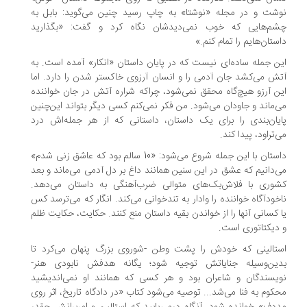
شت و در مجله «نوشتا» به چاپ رسید چنین می‌گوید: بابل به
م‌هایی که خوب نمی‌دیدشان نگاه کرد و گفت: «بگذارید
ستان‌هایم را تمام کنم.»
ن جمله ساده‌ای نیست که در پایان داستان «انکار» آمده است. به
ش می‌کشد جان آدمی را و انسان آرزوی خاکستر شدن را دارد. اما
ن آرزو هیچ‌گاه محقق نمی‌شود، چراکه شراره آتش در جان خواننده
‌ماند و جاودان می‌شود. من فکر نمی‌کنم کسی دیگر بتواند این‌چنین
یان‌بندی را برای یک داستان، داستانی که از هر جمله‌اش درد
‌تراود، پیدا کند.
داستان با این جمله شروع می‌شود: «10 سالم بود که عاشق زنی شدم»
‌دانیم که عشق در این سنین همانند داغ بر دل آدمی می‌ماند و بعد
وری با فلاش‌بک‌های متوالی ضرب‌آهنگی به داستان می‌دهد.
خودآگاه خواننده را وادار به تندخوانی می‌کند. انگار که می‌ترسد کس
 کسانی آنها را از خواندن بقیه داستان منع کنند. حکایت، حکایت ظلم
دیکتاتوری است.
تالینی که خودش را پشت وطن -شوروی بزرگ پنهان می‌کرد تا
ین‌وسیله جنایاتش توجیه شود؛ یگانه هدفش نابودی هنر-
یسندگان و شاعران بود و هر کسی که همانند او نمی‌اندیشید
کوم به فنا می‌شد... توصیه می‌شود کتاب «در دادگاه تاریخ، اثر روی