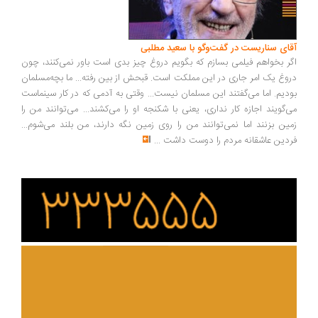
ای سناریست در گفت‌وگو با سعید مطلبی
ر بخواهم فیلمی بسازم که بگویم دروغ چیز بدی است باور نمی‌کنند، چون
وغ یک امر جاری در این مملکت است. قبحش از بین رفته... ما بچه‌مسلمان
دیم. اما می‌گفتند این مسلمان نیست... وقتی به آدمی که در کار سینماست
‌گویند اجازه کار نداری، یعنی با شکنجه او را می‌کشند... می‌توانند من را
ین بزنند اما نمی‌توانند من را روی زمین نگه دارند، من بلند می‌شوم...
دین عاشقانه مردم را دوست داشت
...