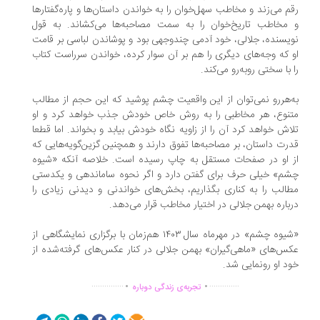
م می‌زند و مخاطب سهل‌خوان را به خواندن داستان‌ها و پاره‌گفتارها
مخاطب تاریخ‌خوان را به سمت مصاحبه‌ها می‌کشاند. به قول
یسنده، جلالی، خود آدمی چندوجهی بود و پوشاندن لباسی بر قامت
 که وجه‌های دیگری را هم بر آن سوار کرده، خواندن سرراست کتاب
 با سختی روبه‌رو می‌کند.
‌هررو نمی‌توان از این واقعیت چشم پوشید که این حجم از مطالب
نوع، هر مخاطبی را به روش خاص خودش جذب خواهد کرد و او
اش خواهد کرد آن را از زاویه نگاه خودش بیابد و بخواند. اما قطعا
رت داستان‌، بر مصاحبه‌ها تفوق دارند و همچنین گزین‌گویه‌هایی که
 او در صفحات مستقل به چاپ رسیده است. خلاصه آنکه «شیوه
م» خیلی حرف برای گفتن دارد و اگر نحوه ساماندهی و یکدستی
الب را به کناری بگذاریم، بخش‌های خواندنی و دیدنی زیادی را
باره بهمن جلالی در اختیار مخاطب قرار می‌دهد.
«شیوه چشم» در مهرماه سال ۱۴۰۳ هم‌زمان با برگزاری نمایشگاهی از
س‌های «ما‌هی‌گیران» بهمن جلالی در کنار عکس‌های گرفته‌شده از
د او رونمایی شد.
.
.
...............
..............
تجربه‌ی زندگی دوباره