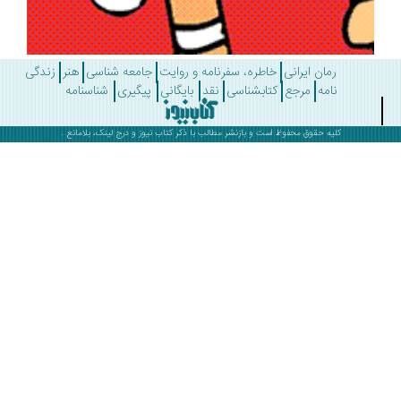
رمان ایرانی
خاطره، سفرنامه و روایت
جامعه شناسی
هنر
زندگی
نامه
مرجع
کتابشناسی
نقد
بایگانی
پیگیری
شناسنامه
کلیه حقوق محفوظ است و بازنشر مطالب با ذکر
کتاب نیوز
و درج لینک، بلامانع .