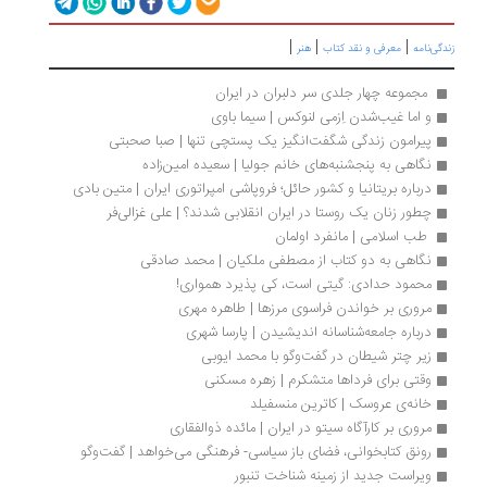
|
|
|
گی‌نامه
معرفی و نقد کتاب
هنر
 مجموعه چهار جلدی سر دلبران در ایران
و اما غیب‌شدن اِزمی لنوکس | سیما باوی
پیرامون زندگی شگفت‌‌انگیز یک پستچی تنها | صبا صحبتی
نگاهی به پنجشنبه‌های خانم جولیا | سعیده امین‌زاده
درباره بریتانیا و کشور حائل؛ فروپاشی امپراتوری ایران | متین بادی
چطور زنان یک روستا در ایران انقلابی شدند؟ | علی غزالی‌فر
 طب اسلامی | مانفرد اولمان
نگاهی به دو کتاب از مصطفی ملکیان | محمد صادقی
محمود حدادی: گیتی است، کی پذیرد همواری!
مروری بر خواندن فراسوی مرزها | طاهره مهری
درباره جامعه‌شناسانه اندیشیدن | پارسا شهری
زیر چتر شیطان در گفت‌وگو با محمد ایوبی
وقتی برای فرداها متشکرم | زهره مسکنی
خانه‌ی عروسک | کاترین منسفیلد
مروری بر کارآگاه سیتو در ایران | مائده ذوالفقاری
رونق کتابخوانی، فضای باز سیاسی- فرهنگی می‌خواهد | گفت‌وگو
ویراست جدید از زمینه شناخت تنبور 