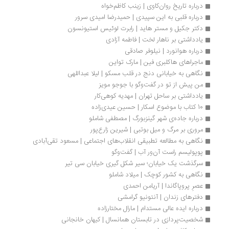
درباره تاریخ روان‌کاوی | زینب کاظم‌خواه
درباره قلبی به این سپیدی | حمیدرضا امیدی سرور
دکتر جکیل و مستر هاید | رابرت لوئیس استیونسون
یادداشتی بر ناهار لخت | فاطمه آزادی
درباره هوانورد | نیلوفر صادقی
ماجراهای هاکلبری فین | مارک تواین
نگاهی به خیابانی دنج در قلب مسکو | لیلا عبداللهی
من پیش از تو در گفت‌وگو با جوجو مویز
یادداشتی بر ساحل تهران | مهدیه کوهی‌کار
10 کتاب با موضوع اسکار | حسین عیدی‌زاده
درباره جاده‌ی شهر گینزبورگ | مصطفی شاملو
مروری بر مرگ و میل بوتبی | شیرین زارع‌پور
نگاهی به مطالعه تطبیقی انقلاب‌های اجتماعی | مسعود تقی‌آبادی
پوپولیسم راست‌ آن‌ور آب | گفت‌وگو
سرگذشت یک خیابان؛ سیر شکل گیری خیابان سی تیر
نگاهی به کشور کوچک | میلاد شاملو
عصرِ پروپاگاندا | آریامن احمدی
دفترهای زندان | آنتونیو گرامشی
درباره ایده عالی مستدام | مارال مختارزاده
شخصیت‌پردازی در تابستان همانسال | کیهان خانجانی