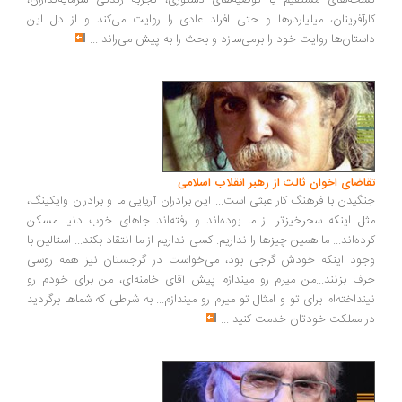
خه‌های مستقیم یا توصیه‌های دستوری، تجربه زندگی سرمایه‌گذاران،
رآفرینان، میلیاردرها و حتی افراد عادی را روایت می‌کند و از دل این
ستان‌ها روایت خود را برمی‌سازد و بحث را به پیش می‌راند
...
اضای اخوان ثالث از رهبر انقلاب اسلامی
گیدن با فرهنگ کار عبثی است... این برادران آریایی ما و برادران وایکینگ،
ل اینکه سحرخیزتر از ما بوده‌اند و رفته‌اند جاهای خوب دنیا مسکن
ده‌اند... ما همین چیزها را نداریم. کسی نداریم از ما انتقاد بکند... استالین با
ود اینکه خودش گرجی بود، می‌خواست در گرجستان نیز همه روسی
ف بزنند...من میرم رو میندازم پیش آقای خامنه‌ای، من برای خودم رو
نداخته‌ام برای تو و امثال تو میرم رو میندازم... به شرطی که شماها برگردید
 مملکت خودتان خدمت کنید
...