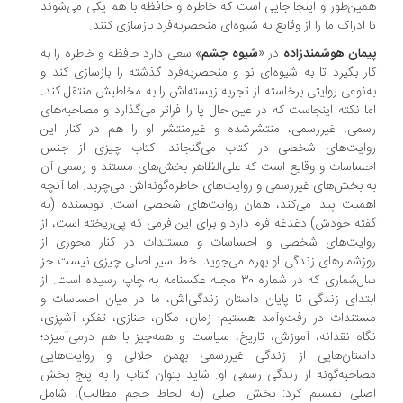
ین‌طور و اینجا جایی است که خاطره و حافظه با هم یکی می‌شوند
 ادراک ما را از وقایع به شیوه‌ای‌ منحصربه‌فرد بازسازی کنند.
مان هوشمندزاده
در «
شیوه چشم
» سعی دارد حافظه و خاطره را به
ر بگیرد تا به شیوه‌ای نو و منحصربه‌فرد گذشته را بازسازی کند و
‌نوعی روایتی برخاسته از تجربه زیسته‌اش را به مخاطبش منتقل کند.
ا نکته اینجاست که در عین حال پا را فراتر می‌گذارد و مصاحبه‌های
می، غیررسمی، منتشرشده و غیرمنتشر او را هم در کنار این
ایت‌های شخصی در کتاب می‌گنجاند. کتاب چیزی از جنس
ساسات و وقایع است که علی‌الظاهر بخش‌های مستند و رسمی آن
 بخش‌های غیررسمی و روایت‌های خاطره‌گونه‌اش می‌چربد. اما آنچه
میت پیدا می‌کند، همان روایت‌های شخصی است. نویسنده (به‌
ته خودش) دغدغه فرم دارد و برای این فرمی که پی‌ریخته است، از
ایت‌های شخصی و احساسات و مستندات در کنار محوری از
زشمارهای زندگی‌ او بهره می‌جوید. خط سیر اصلی چیزی نیست جز
سال‌شماری که در شماره ۳۰ مجله عکسنامه به چاپ رسیده است. از
تدای زندگی‌ تا پایان داستان زندگی‌اش، ما در میان احساسات و
تندات در رفت‌وآمد هستیم؛ زمان، مکان، طنازی، تفکر، آشپزی،
اه نقدانه، آموزش، تاریخ، سیاست و همه‌چیز با هم درمی‌آمیزد؛
ستان‌هایی از زندگی غیررسمی بهمن جلالی و روایت‌هایی
احبه‌گونه از زندگی رسمی او. شاید بتوان کتاب را به پنج بخش
لی تقسیم کرد: بخش اصلی (به لحاظ حجم مطالب)، شامل