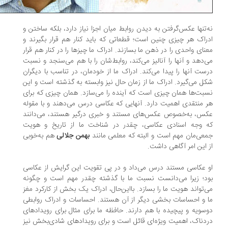
‌تنها عکس‌گرفتن به دیدن روابط میان اجزا‌ نیاز دارد، بلکه ساختن و
راک هر چیزی چنین است؛ قطعاتی که باید کنار هم قرار بگیرند و
نای واحدی را در ذهن ما بسازند. ادراک ما چیزها را در کنار هم قرار
‌دهد و آنها را آنالیز می‌کند، روابط‌شان را با هم می‌سنجد و نسبت
ست آنها را پیدا می‌کند. ادراک ما از خودمان، در تناسب با دیگران
ل می‌گیرد. ادراک ما از زمان حال نیز وابسته به گذشته است و این
بت‌ها همان چیزی است که آینده را می‌سازد. همان چیزی که برای
 منتقدی اهمیت دارد. آنهایی که عکاسی درس می‌دهند و با مقوله
س، به‌خصوص عکس‌های مستند و خبری درگیر هستند،‌ می‌دانند
 وجه اسنادی عکاسی، چقدر در شناخت ما از تاریخ و هویت
عی‌مان مهم است و البته که معلمی مانند
بهمن جلالی
هم به‌خوبی
 این امر آگاهی داشت.
 عکاسی مستند درس می‌داد و در پی تقویت این گرایش از عکاسی
د؛ زیرا می‌دانست نسبت ما با گذشته چقدر مهم است و چگونه
‌تواند هویت ما را بسازد. با‌این‌حال، ادراک یک بخش از کارکرد مغز
 و احساسات بخشی دیگر از آن هستند. احساسات و ادراک روابطی
سویه و پیچیده با هم دارند. حافظه ما برای مثال برای رویدادهای
دناک، اهمیت ویژه‌ای قائل است و برای رویدادهای شادی‌بخش نیز