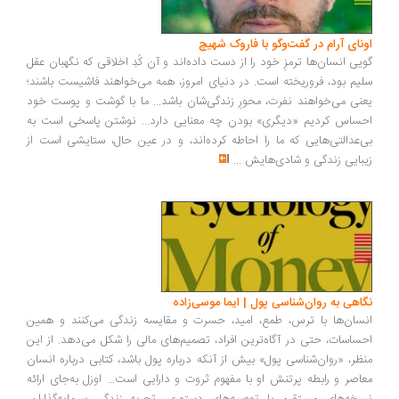
ونای آرام در گفت‌وگو با فاروک شهیچ
یی انسان‌ها ترمزِ خود را از دست داده‌اند و آن کُدِ اخلاقی که نگهبان عقل
یم بود، فروریخته است. در دنیای امروز، همه می‌خواهند فاشیست باشند؛
نی می‌خواهند نفرت، محورِ زندگی‌شان باشد... ما با گوشت و پوست خود
ساس کردیم «دیگری» بودن چه معنایی دارد... نوشتن پاسخی است به
‌عدالتی‌هایی که ما را احاطه کرده‌اند، و در عین حال، ستایشی است از
بایی زندگی و شادی‌هایش
...
اهی به روان‌شناسی پول | ایما موسی‌زاده
سان‌ها با ترس، طمع، امید، حسرت و مقایسه زندگی می‌کنند و همین
ساسات، حتی در آگاه‌ترین افراد، تصمیم‌های مالی را شکل می‌دهد. از این
ظر، «روان‌شناسی پول» بیش از آنکه درباره پول باشد، کتابی درباره انسان
اصر و رابطه پرتنش او با مفهوم ثروت و دارایی است... اوزل به‌جای ارائه