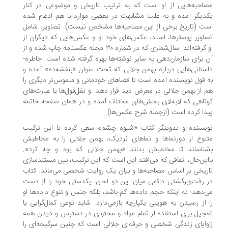
احبه‌هایی از او است که به ترتیب تاریخی و موضوعی در کنار
دیگر آمده و به علت مشابهت در بعضی موارد با هم ادغام شده‌
ت (تاریخ برخی از این مصاحبه‌ها مشخص نیست). تصاویر، شامل
اویر پوسترها، اسناد، عکس‌های خود او و عکس‌هایی که دیگران از
او گرفته‌اند. سال‌شماری که در شماره ۳۰ مجله عکسنامه چاپ شده و از
 برای سازمان‌دهی به سایر نوشته‌ها بهره گرفته‌ شده است. خاطره-
ستانی‌هایی درباره بهمن جلالی که تحت ‌عنوان «بنفشه‌ده» آمده و
‌ قول نویسنده آمده است تا فضاهای خودمانی و ملموس‌تر دیگری را
 از بهمن جلالی در معرض دید قرار دهد. و نقل‌قول‌ها‌ یا عبارت‌های
تاهی که لابه‌لای بخش‌های مختلف آمده و در همان صفحه خاتمه
دا کرده‌ است (ازجمله شرح عکس‌ها).
یسنده و تدوینگر کتاب «شیوه چشم» سعی کرده‌ با این ترکیب
نوع از دورنماها و نماهای نزدیک، بهمن جلالی را به مخاطبش
ناساند‌ تا مخاطبش بداند «بهمن جلالی که بود و چه کرد‌».
این‌حال، اتفاقی که می‌افتد این است که این ترکیب، بین مستندسازی
ریخی بر اساس مصاحبه‌ها و بیان یک روایت شخصی می‌ماند. کتاب
 رفت‌وبرگشتی دائمی میان این دو لحن، یکدستی خود را از دست
‌دهد؛ نه اینکه حجم داده‌ها کم باشد، بلکه جنس و تنوع داده‌ها‌ او
 از رسیدن به هویتی یکپارچه بازمی‌دارد. شاید نوعی کمال‌گرایی یا
جیل برای استفاده از تمام مواد و محتوای در دسترس و دیدن همه
وایای زندگی شخصی و حرفه‌ای جلالی است که چنین سرگیجه‌ای را