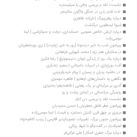
نشست نقد و بررسی وطن یا سیلیستره
 لذت قدم زدن در جنگل واژگون سالینجر
درباره پطرزبورگ | فرزانه طاهری
شیوا ارسطویی درگذشت
درباره ارزش خالص عمومی: حسابداری، دولت و دموکراسی | ایما 
موسی‌زاده
پیرامون شب به‌ خیر دزدمونا (روز به‌ خیر ژولیت) | زری پورجعفریان
در ستایش هنر رزم | محمد شهرابی فراهانی
درباره یک روز از زندگى ایوان دنیسوویچ | رضا فکری
آفت بورژوازی در ادبیات داستانی | سعید تشکری
 در حاشیه پدران و پسران | پیام حیدرقزوینی
نگاهی به داستان‌های اوهایو | طاهره موسوی
گذری بر مرثیه‌ای بر یک رهایی | فاطمه‌زهرا بختیاری
روزمرگی میانسالی در آینه‌ی پشت و رو
نشست نقد و بررسی دن آرام
پیرامون عطر فلفل جعفریان | حسن مجیدیان
مروری بر چهل قرن کنترل دستمزد و قیمت | ایما موسی‌زاده 
پیرامون جنون بزرگ: تغییرات تصورناپذیر اقلیمی | زینب کاظم‌خواه
اعتراف‌باز در گفت‌وگو با شهلا زرلکی
درباره مرگ جفری اسکار | علی غزالی‌فر