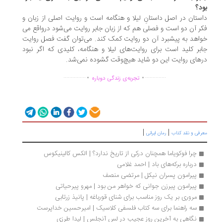
د؟
ستان در اصل داستانِ لیلا و هنگامه است و روایت اصلی از زبان و
ر آن دو است و فصلی هم که از زبان جابر روایت می‌شود درواقع می
اهد به پیشبرد آن دو روایت کمک کند. می‌توان گفت فصل روایت
بر کلید است برای روایت‌های لیلا و هنگامه، کلیدی که اگر نبود
های روایت این دو شاید هیچ‌وقت گشوده نمی‌شد.
.
.
...............
..............
تجربه‌ی زندگی دوباره
|
|
رفی و نقد کتاب
رمان ایرانی
چرا فوکویاما همچنان درکی از تاریخ ندارد؟ | الکس کالینیکوس
درباره برکه‌های باد | احمد غلامی
پیرامون پسران نیکل | مرتضی منصف
پیرامون پیرزن جوانی که خواهر من بود | مهرو پیرحیاتی
مروری بر یک روز مناسب برای شنای قورباغه | پانیذ زرتابی
سه راهنما برای سه کتاب فلسفی کلاسیک | امیرحسین خداپرست
نگاهی به آخرین روز عجیب در لس آنجلس | لیدا طرزی