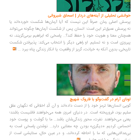
انشی تحلیلی از آینه‌های دردار | اسحاق شیروانی
سش اصلی رمان صرفاً این نیست که آیا آرمان‌ها شکست خورده‌اند یا
.پرسش عمیق‌تر این است: انسان پس از شکست آرمان‌ها چگونه می‌تواند
چنان معنا و هویت خود را حفظ کند؟... پاسخی که ابراهیم برمی‌گزیند، نه
روزی است و نه تسلیم. او راهی دیگر را انتخاب می‌کند: پذیرفتن شکست
ریخی، بدون آنکه به خیانت، گریز از واقعیت یا انکار زندگی پناه ببرد
...
ونای آرام در گفت‌وگو با فاروک شهیچ
یی انسان‌ها ترمزِ خود را از دست داده‌اند و آن کُدِ اخلاقی که نگهبان عقل
یم بود، فروریخته است. در دنیای امروز، همه می‌خواهند فاشیست باشند؛
نی می‌خواهند نفرت، محورِ زندگی‌شان باشد... ما با گوشت و پوست خود
ساس کردیم «دیگری» بودن چه معنایی دارد... نوشتن پاسخی است به
‌عدالتی‌هایی که ما را احاطه کرده‌اند، و در عین حال، ستایشی است از