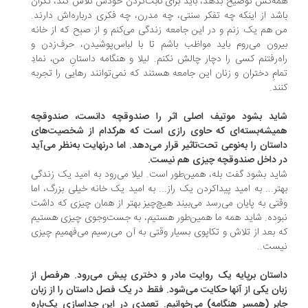
ه‌کس توضیح بدهد، باید برای ثابت‌کردن خودش تلاش کند، نگران
شد از اینکه چه تفکر سنتی، چه مدرن، چه فکری درباره‌اش دارند.
 هم یک زنم و در این جامعه زندگی می‌کنم و از صبح که از خانه
رون می‌روم باید مواظب باشم تا با لباس‌پوشیدن، حرف‌زدن و
ه‌رفتنم کسی را دچار چالش نکنم. لیلا و هنگامه داستانِ من، نمادِ
امِ دختران و زنان این جامعه هستند که نمی‌توانند رهایی را تجربه
ند.
ید بشود موتیف اصلی اثر را صندوقچه دانست، صندوقچه‌‌
یشه‌بسته‌ای که حاوی رازی است که هرکدام از شخصیت‌های
ستان را به‌نوعی تحت‌تاثیر قرار می‌دهد. اما درنهایت به‌نظر می‌آید
 داخل صندوقچه چیزی هم نیست.
ید بشود گفت بله، همین‌طور است. لیلا می‌رود به امید یک زندگی
تر... به امید پیداکردن یک راز... به امید یک خانه خیلی بزرگ، اما
تی به پایان می‌رسد می‌بیند هیچ‌چیز بهتر از همان چیزی که داشت
وده. شاید همه ما همین‌طور هستیم، به جست‌وجوی چیزی هستیم
 بعد از تلاش و تکاپوی بسیار وقتی به آن می‌رسیم می‌فهمیم چیزی
ست..
ستان برپایه یک روایت مادر و دختری پیش می‌رود. هرفصل از
ان یکی از آنها حکایت می‌شود. فقط در یک فصل داستان را از زبان
بر (همسر هنگامه) می‌خوانیم. تعمدی در این جداسازی یک‌باره