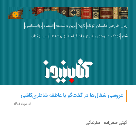
ان خارجی
داستان کوتاه
تاریخ
دین و فلسفه
اقتصاد
روانشناسی
ر
کودک و نوجوان
طرح جلد
فیلم
طنز
ریشه‌ها
پس از کتاب
عروسی شغال‌ها در گفت‌گو با عاطفه شاطری‌کاشی
01 مرداد 1401
تی صفرزاده | سازندگی