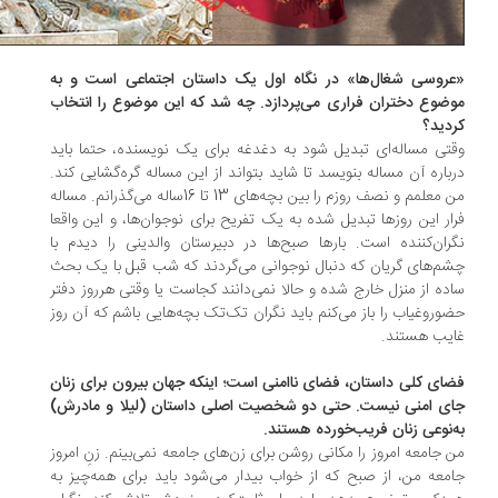
روسی شغال‌ها» در نگاه اول یک داستان اجتماعی است و به
ضوع دختران فراری می‌پردازد. چه شد که این موضوع را انتخاب
دید؟
تی مساله‌ای تبدیل شود به دغدغه برای یک نویسنده، حتما باید
باره آن مساله بنویسد تا شاید بتواند از این مساله گره‌گشایی کند.
من معلمم و نصف روزم را بین بچه‌های 13 تا 16ساله می‌گذرانم. مساله
ار این روزها تبدیل شده به یک تفریح برای نوجوان‌ها، و این واقعا
ران‌کننده‌ است. بارها صبح‌ها در دبیرستان والدینی را دیدم با
م‌های گریان که دنبال نوجوانی می‌گردند که شب قبل با یک بحث
ده از منزل خارج شده و حالا نمی‌دانند کجاست یا وقتی هرروز دفتر
وروغیاب را باز می‌کنم باید نگران تک‌تک بچه‌هایی باشم که آن روز
یب هستند.
ای کلی داستان، فضای ناامنی است؛ اینکه جهان بیرون برای زنان
ی امنی نیست. حتی دو شخصیت اصلی داستان (لیلا و مادرش)
‌نوعی زنان فریب‌خورده هستند.
 جامعه امروز را مکانی روشن برای زن‌های جامعه‌ نمی‌بینم. زنِ امروز
معه من، از صبح که از خواب بیدار می‌شود باید برای همه‌چیز به