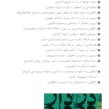
درباره غوطه در آب | راحیل احمدی
حاشیه‌ای بر اضطراب منزلت | فرزاد نعمتی
نگاهی به اسم تمام مردهای تهران علیرضاست | مریم طباطبائی‌ها
مروری بر شب به خیر غریبه | راضیه بهرامی 
درباره رضانام تا رضاخان | محمود فاضلی
نگاهی به برنامه‌ریزی در ایران ۱۳۵۶-۱۳۱۶ | فرزانه ابراهیم‌زاده
پیرامون عاشق دوراس | جواد لگزیان
درباره قیافه نکبت من | حمیدرضا امیدی سرور
هم‌نوایی در پاییز در گفت‌وگو با مزدک بلوری
ادبیات و سینما در گفت‌وگو با آندره مکین
مروری بر نامیدن تعلیق |  پارسا حبیبی‌فرد
و اما چگونه تاریخچه کمونیسم را برای بیماران روانی توضیح 
دهیم؟ | پیام حیدرقزوینی
نگاهی به حکومت وحشت یا بدترین حمله تروریستی تاریخ 
آمریکا | نیویورک تایمز
نگاهی به استراتژی باز | حسین انتظامی