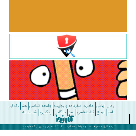
رمان ایرانی
خاطره، سفرنامه و روایت
جامعه شناسی
هنر
زندگی
نامه
مرجع
کتابشناسی
نقد
بایگانی
پیگیری
شناسنامه
کلیه حقوق محفوظ است و بازنشر مطالب با ذکر
کتاب نیوز
و درج لینک، بلامانع .