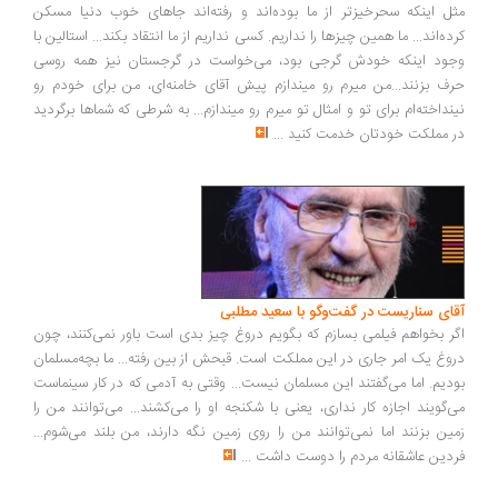
ل اینکه سحرخیزتر از ما بوده‌اند و رفته‌اند جاهای خوب دنیا مسکن
ده‌اند... ما همین چیزها را نداریم. کسی نداریم از ما انتقاد بکند... استالین با
ود اینکه خودش گرجی بود، می‌خواست در گرجستان نیز همه روسی
ف بزنند...من میرم رو میندازم پیش آقای خامنه‌ای، من برای خودم رو
نداخته‌ام برای تو و امثال تو میرم رو میندازم... به شرطی که شماها برگردید
 مملکت خودتان خدمت کنید
...
ای سناریست در گفت‌وگو با سعید مطلبی
ر بخواهم فیلمی بسازم که بگویم دروغ چیز بدی است باور نمی‌کنند، چون
وغ یک امر جاری در این مملکت است. قبحش از بین رفته... ما بچه‌مسلمان
دیم. اما می‌گفتند این مسلمان نیست... وقتی به آدمی که در کار سینماست
‌گویند اجازه کار نداری، یعنی با شکنجه او را می‌کشند... می‌توانند من را
ین بزنند اما نمی‌توانند من را روی زمین نگه دارند، من بلند می‌شوم...
دین عاشقانه مردم را دوست داشت
...