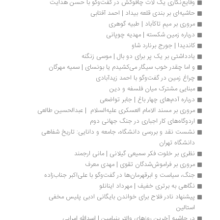
وقایع‌نگاری یک لات چاقو‌کش در گفت‌وگو با حسن هدایت
حاشیه‌ای بر بندی قلعه بیداد | احمد آفتابی
مروری بر میمِ تاکآباد | طبیه گوهری
درباره زمین شکسته | مهدیه چوپانی
کاندیدا | جورج برنارد شاو
یادداشتی بر یک پر برای دو بال | موسی زنگنه
و اما چقدر خوب سیگار می‌کشیدم یا بونسای | سمیه مهرگان
چراغ زمین در گفت‌وگو با احمد زیدآبادی
مبنایی مشترک میان فلسفه و دین
درباره آدم‌های چهار باغ | جابر تواضعی
مروری بر مسند الامام العسکری علیه‌السلام  | عبدالحسین طالعی
اردوگاه‌های کار اجباری در جنگ جهانی دوم
نشست نقد و بررسی دانشگاه، جامعه و دانایی: تاریخ شفاهی 
دانشگاه تهران
نظری بر خلوت فکر سمیعی گیلانی | مانی ارجمند
مروری بر فراموش‌شدگان تقوی | مهدی معرف
جنگ، سیاست و ابرقهرمان‌ها در گفت‌وگو با علی‌اکبر جناب‌زاده 
نگاهی به برتری خفیف | مهرداد اینانلو
پیشنهاد نادر فلاح برای خواندن بایگانی ادبی پلیس مخفی 
استالین
در حاشیه آخرین‌ روزهای والتر بنیامین | اسدالله امرایی