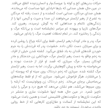
کات بدن‌های کج و کوله یا عروسک‌وار و انسان‌زدوده اتفاق می‌افتد.
 عین حال، همان صدایی که بارها «یادآور تنها صداست که می‌ماند»،
ان صدای مردگان، صدایی است گمشده و از دست‌ رفته که مردگان
 تضرع از رهبر ارکستر می‌خواهند آن صدا و حیرت و گیجی‌ آنها را از
دگی‌های ناتمام و صداهایی که به گوش نرسیده، رهبری کند.
گ‌های نازیبا و بیهوده تم سراسر نمایشنامه است و بی‌آنکه مرگ و
دگی را رمانتیزه کند، در تمام لحظات اهمیت مرگ را یادآور می‌شود.
گ پدر و مادر کودک-رهبر ارکستر، فقط برای آنکه چراغ را روشن کرده
برای سربازان دست تکان داده. خشونت پدر که فرزندش را، به جرم
ردن قندهای قندان به باد شلاق می‌گیرد. کشته شدن خیلی از افراد،
 زخم چاقو به دست رهبر ارکستر مرگ، خودکشی زن خدمتکار و مادرِ
دکان بسیار، مرگ سربازی که قصد او فرار از خدمت نبوده و
‌خواسته به خانه و پیش گاوهایش برگردد، اما به دست رهبر ارکستر
گ کشته شده. سربازی که زخم دردناک روی سینه او که پیوسته آن
 می‌فشارد، هرگز فراموش نمی‌شود. سربازی که از او فقط چکمه‌های
‌صاحبش برجای می‌ماند. زخم دردناک زن ویولونیست که آرشه را
ی سیم‌ها می‌کشد، هم نشان می‌دهد که هیچ درد و مرگی را نباید
چیز شمرد. در عین حال، همه اینها خشونت ساری و منتشر در
ومت نازی‌ها و حکومت‌های فاشیستی است و همین باعث می‌شود
 این نمایشنامه از کسالت و ملال‌آوری کارهایی که از خط روایی
حدی برخوردار نیستند به دور باشد.