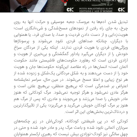
دیل شدن آدم‌ها به عروسک جعبه موسیقی و حرکت آنها به روی
خ، به جای راه رفتن از نمودهای مسخ‌شدگی و شیء‌انگاری است؛
یت‌زدایی و از دست دادن فردیت و صدا، یا صدای فرد، یا همنوایی
 دیگران، چنانکه صداهای فردی نابود می‌شوند و پرسوناژها
ژگی‌های فردی یا هویت فردی ندارند. اینکه یکی از مردگان سراغ
دش را از دیگران می‌گیرد یادآور گمگشتگی و بی‌خبری از هویت و
ادی فردی است که رهاورد حکومت‌های فاشیستی مانند حکومت
مان است؛ انسان‌ها در راه مقاصد این‌گونه حکومت‌ها جان و هویت
د را از دست می‌دهند و به شکل مردگانی یک‌شکل و زدوده شده از
 نوع زیبایی و اعتلا مسخ می‌شوند. در عین حال، سراسر نمایشنامه
تراض بر ضدمرگی است که بی‌هیچ منطقی، بی‌هیچ علتی است و
گز عادی نمی‌شود و هرگز توجیه نمی‌شود. مرگ کودکانی که هنوز
در خویش را صدا می‌زنند و می‌جویند و مادری که پس از مرگ هم
وز بر مرگ کودکان خویش می‌گرید و می‌گریزد؛ یکی از تاثیرگذارترین
دردناک‌ترین بخش‌های این اثر است.
دکی که در پی شیطنتی کودکانه، کودکی‌اش در زیر چکمه‌های
بازان آلمانی نابود شده و باعث مرگ پدر و مادر خود شده و حتی در
ل‌ سالگی نیز کودک-نوزادی بیش نیست که رهبری ارکستر همنوایان