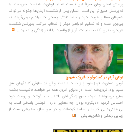
سش اصلی رمان صرفاً این نیست که آیا آرمان‌ها شکست خورده‌اند یا
.پرسش عمیق‌تر این است: انسان پس از شکست آرمان‌ها چگونه می‌تواند
چنان معنا و هویت خود را حفظ کند؟... پاسخی که ابراهیم برمی‌گزیند، نه
روزی است و نه تسلیم. او راهی دیگر را انتخاب می‌کند: پذیرفتن شکست
ریخی، بدون آنکه به خیانت، گریز از واقعیت یا انکار زندگی پناه ببرد
...
ونای آرام در گفت‌وگو با فاروک شهیچ
یی انسان‌ها ترمزِ خود را از دست داده‌اند و آن کُدِ اخلاقی که نگهبان عقل
یم بود، فروریخته است. در دنیای امروز، همه می‌خواهند فاشیست باشند؛
نی می‌خواهند نفرت، محورِ زندگی‌شان باشد... ما با گوشت و پوست خود
ساس کردیم «دیگری» بودن چه معنایی دارد... نوشتن پاسخی است به
‌عدالتی‌هایی که ما را احاطه کرده‌اند، و در عین حال، ستایشی است از
بایی زندگی و شادی‌هایش
...