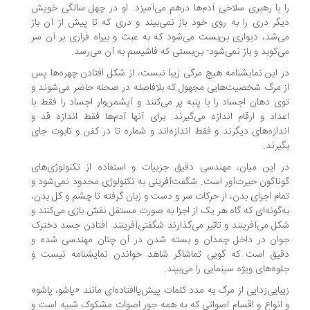
 با رهبری سلاخی آدم‌ها درهم می‌آمیزد. او در چهل ‌سالگی خویش
گر دری را به روی خود باز نمی‌بیند و دری که تا پیش از آن باز
‌شد، دیواری بن‌بست می‌شود که به عبث و بیراه فراری بر آن سر
‌کوبد و باز نمی‌شود- بن‌بستی که فاشیسم به آن می‌رسد.
 این نمایشنامه هیچ مرگی زیبا نیست، از شکل افتادن چهره‌ها پس
 مرگ شخصیت‌هایی مجهول که بلافاصله در صحنه حاضر می‌شوند و
ی دهان اجساد را با پنبه پر می‌کنند و آیشمن‌وار اجساد را فقط با
داد و ارقام اندازه می‌گیرند. برای آنها آدم‌ها فقط اندازه قد و
دازه‌های دیگرند و فقط اندازه‌اند و شماره تا در کفن و تابوت جای
یرند.
 این میان، مهندسی دقیق جزییات و استفاده از تکنولوژی‌های
ناگون حیرت‌آور است. شگفت‌آفرینی به تکنولوژی محدود نمی‌شود و
ام اجزای بدن، از حرکات سر و دست و زبان گرفته تا چشم و کل بدن،
‌گونه‌ای که گاه هر یک از اجزا به صورت مستقل نقش بازی می‌کنند و
ل می‌آفرینند و تاثیر می‌گذارند شگفتی‌آفرینند. افتادن جسد دخترک
ان در داخل چمدان و بسته شدن در آن چنان مهندسی شده و
یق است که گویی تماشاگر شاهد خواندن نمایشنامه نیست و
وه‌های ویژه سینمایی را می‌بیند.
بایی‌زدایی از مرگ به مدد کلمات پیش‌پا‌افتاده‌ای مانند «پاشو، پاشو»
انواع و اقسام اصواتی که به همه جور اصوات مشکوک شبیه است و