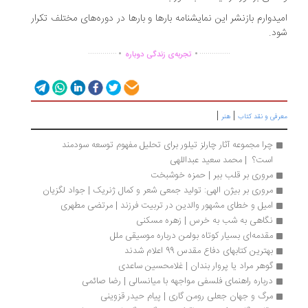
یدوارم بازنشر این نمایشنامه بارها و بارها در دوره‌های مختلف تکرار
د.
.
.
..............
...............
تجربه‌ی زندگی دوباره
|
|
رفی و نقد کتاب
هنر
چرا مجموعه آثار چارلز تیلور برای تحلیل مفهوم توسعه سودمند 
است؟  | محمد سعید عبداللهی
مروری بر قلب ببر | حمزه خوشبخت
مروری بر بیژن الهی: تولید جمعی شعر و کمال ژنریک | جواد لگزیان
امیل و خطای مشهور والدین در تربیت فرزند | مرتضی مطهری
نگاهی به شب به خرس | زهره مسکنی
مقدمه‌ای بسیار کوتاه بولمن درباره موسیقی ملل
بهترین کتابهای دفاع مقدس 99 اعلام شدند
گوهر مراد یا پروار بندان | غلامحسین ساعدی
درباره راهنمای فلسفی مواجهه با میانسالی | رضا صائمی
مرگ و جهان جعلی رومن‌ گاری | پیام حیدر قزوینی