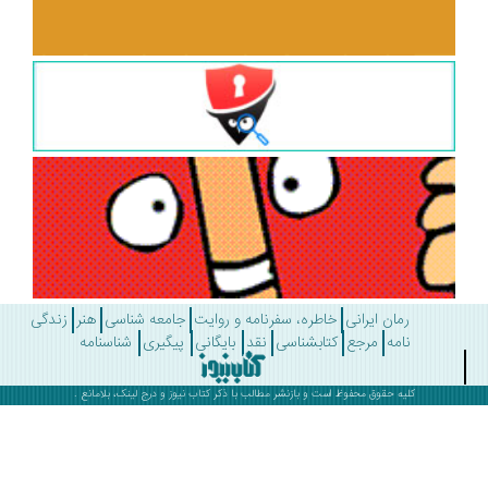
رمان ایرانی
خاطره، سفرنامه و روایت
جامعه شناسی
هنر
زندگی
نامه
مرجع
کتابشناسی
نقد
بایگانی
پیگیری
شناسنامه
کلیه حقوق محفوظ است و بازنشر مطالب با ذکر
کتاب نیوز
و درج لینک، بلامانع .