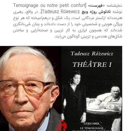
ایشنامه «
فهرست
» [Temoignage ou notre petit confort
شته
تادئوش روژه ویچ
Tadeusz Różewicz]، در واقع، رهبری
رمندانه ارکستر مردگانی است، یک شکل و درهم‌آمیخته که هر نوع
ژگی هویتی و شخصیتی خود را از دست داده‌اند و چنان شیء‌انگاری
ه‌اند که همچون ابزاری به کار تزیین و صحنه‌آرایی و ساختن
ل‌های هندسی و تزیینی گوناگون می‌آیند.