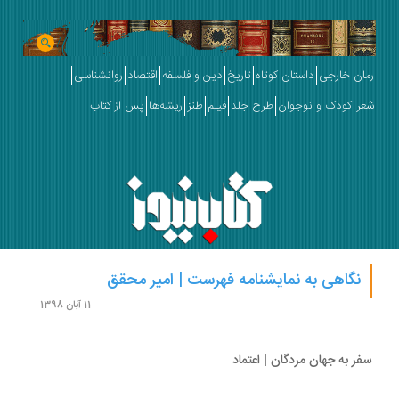
ان خارجی
داستان کوتاه
تاریخ
دین و فلسفه
اقتصاد
روانشناسی
ر
کودک و نوجوان
طرح جلد
فیلم
طنز
ریشه‌ها
پس از کتاب
نگاهی به نمایشنامه فهرست | امیر محقق
11 آبان 1398
ر به جهان مردگان | اعتماد