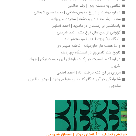
نگاهی به مسئله رنج | رضا صائمی
درباره بهشت و دوزخ مدرس‌صادقی | محمدمعین شرفائی
سه نمایشنامه‌ و دل و دشنه | سعیده امین‌زاده
یادداشتی بر زمستان در مادرید | احمد آفتابی
گزارشی از بین‌الملل نوع بشر | نیما شریفی
 "نگاه نو" ویژه‌نامه‌ی کامو منتشر شد 
و اما هفت غار خاورمیانه | فاطمه علیمرادی
تاریخ هنر گامبریچ در ایستگاه چهاردهم
درباره آدام اسمیت در پکن: تبارهای قرن بیست‌ویکم | جواد 
لگزیان
مروری بر آن تک درخت انار | احمد آفتابی
شاعرانگی در آن هنگام كه نفس هوا می‌شود | مهدی مظفری 
ساوجی
انشی تحلیلی از آینه‌های دردار | اسحاق شیروانی