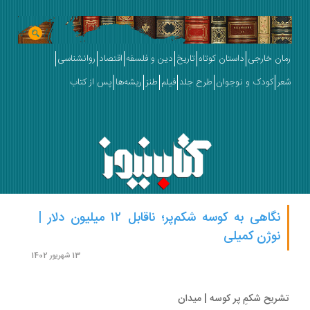
ان خارجی
داستان کوتاه
تاریخ
دین و فلسفه
اقتصاد
روانشناسی
ر
کودک و نوجوان
طرح جلد
فیلم
طنز
ریشه‌ها
پس از کتاب
نگاهی به کوسه شکم‌پر؛ ناقابل ۱۲ میلیون دلار |
نوژن کمیلی
13 شهریور 1402
ریح شکمِ پر کوسه | میدان