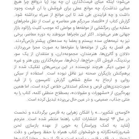
‌شود؛ اینکه مبنای قیمت‌گذاری آن چه بود (یا درواقع چرا هیچ
نایی نداشت)، چه موانع عملی برای فروشش با آن قیمت وجود
شت و چه فرآیندی طی شد تا این موانع از سرراه برداشته شود.
ارش کتاب از «اقتصاد سردرگم هنر معاصر» پر است از نقل ماجراهای
ابه برای رمزگشایی از مولفه‌ها و عواملی که موجب کلیت رازآلود بازار
انی هنر می‌شوند. اکثر این ماجراها مربوطند به دوره معاصر، برخی
ز به نیمه‌های سده بیستم و بعضا به سده‌های پیشتر بازمی‌گردند.
 فصل به یکی از مولفه‌ها یا مقوله‌ها به صورت مجزا می‌پردازد،
الان و گالری‌ها، هنرمندان، مجموعه‌دارن، و منتقدان از یک سو،
ندینگ، فروش آثار، حراج‌ها، آرت‌فرها، سرمایه‌گذاری روی هنر و غیره
 سویی دیگر. هرچند نویسنده در این بررسی‌های تفکیک شده از
هم‌کنش بازیگران صحنه نیز غافل نبوده است. استفاده از سبکی
وایی و ارجاع به منابع شفاهی گزارش تامپسون را از قید
رت‌بندی‌های قرص و محکم استدلالی خلاص کرده است، اما همین
ره‌گیری از «مشهورات و مقبولات»، بصطلاح منطقی کلمه، کتاب را به
نی جذاب، صمیمی، و در عین حال بی‌پرده تبدیل کرده است.
وسه‌ی شکم‌پر؛…» را اشکان زهرایی به فارسی برگردانده و نخست
در سال ۹۴ توسط انتشارات کتاب راهنما منتشر شده است. مترجم
شاید به کمک ویراستار) به خوبی از عهده بازسازی لحن
ه‌روزنامه‌نگارانه و خوشخوان کتاب همراه با حفظ وسواس و دقت
جمانی در قالب فارسی برآمده است و اگر از برخی معادل‌گذاری‌ها