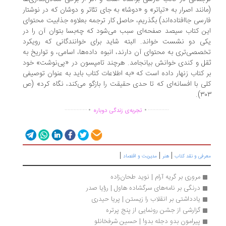
انند اصرار به «تیاتر» و «دوشا» به جای تئاتر و دوشان که در نوشتار
رسی جاافتاده‌اند) بگذریم، حاصل کار ترجمه بعلاوه جذابیت محتوای
ن کتاب سیصد صفحه‌ای سبب می‌شود که چه‌بسا بتوان آن را در
ی دو نشست خواند. البته شاید برای خوانندگانی که رویکرد
صصی‌تری به محتوای آن دارند، انبوه داده‌ها، اسامی، و تواریخ به
ل و کندی خوانش بیانجامد. هرچند تامپسون در «پی‌نوشت» خود
 کتاب زنهار داده است که «به اطلاعات کتاب باید به عنوان توصیفی
ی با افسانه‌ای که تا حدی حقیقت را بازگو می‌کند، نگاه کرد» (ص
۳۰۳
.
.
...............
..............
تجربه‌ی زندگی دوباره
|
|
|
رفی و نقد کتاب
هنر
مدیریت و اقتصاد
مروری بر گریه آرام | نوید طحان‌زاده
درنگی بر نامه‌های سرگشاده هاول | رؤیا صدر
یادداشتی بر انقلاب را زیستن | پریا حیدری
گزارشی از جشن رونمایی از پنج پرتره
پیرامون بدو دجله بدو! | حسین شرفخانلو