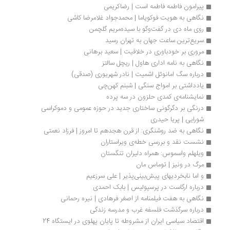
پیرامون فاطمه فاطمه است | رضاکریمی
نگاهی به هویت فوکویاما | محمدجواد غلامرضا کاشی
روی ماه دی در گفت‌وگو با سیده‌مریم گلچمن
سریع‌ترین ساعت جهان به تهران رسید
مروری بر خودباوری در خلاقیت | سعید برهانی	
نگاهی به نامه اداری هاول | ریچل سالتز
درباره سگ امانوئل اشمیت | نادر شهریوری (صدقی)
یادداشتی بر امواج سنگی | شبنم کهن‌چی
نمایشنامه‌ی کمدی حلزون در سه پرده 
درنگی بر دگرگونی ساختاری جدید در حوزه عمومی و دموکراسی 
شورایی | پریا حیدری
نگاهی به ضد روشنگری: از قرن هجدهم تا امروز | فرزاد نعمتی
نشست نقد و بررسی خطه‌ی ویراستاران
ویلهلم واسموس: همراه دلیران تنگستان
مرگ در ونیز | توماس مان
و اما نابخردیهای پیش‌بینی‌پذیر | علی سرزعیم
درباره ارگاست در پرسپولیس | بابک احمدی
نگاهی به هفت فیلمنامه از اصغر فرهادی | نیره رحمانی
درباره سرگذشت فلسفه غرب و مدرسه زندگی
اقتصاد سیاسی ایران از مشروطه تا پایان پهلوی در ایستگاه 24