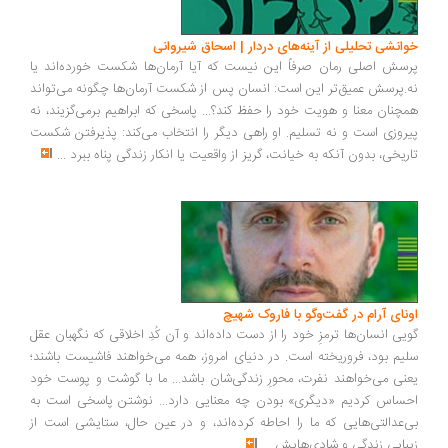
انشی تحلیلی از آینه‌های دردار | اسحاق شیروانی
سش اصلی رمان صرفاً این نیست که آیا آرمان‌ها شکست خورده‌اند یا
.پرسش عمیق‌تر این است: انسان پس از شکست آرمان‌ها چگونه می‌تواند
چنان معنا و هویت خود را حفظ کند؟... پاسخی که ابراهیم برمی‌گزیند، نه
روزی است و نه تسلیم. او راهی دیگر را انتخاب می‌کند: پذیرفتن شکست
ریخی، بدون آنکه به خیانت، گریز از واقعیت یا انکار زندگی پناه ببرد
...
ونای آرام در گفت‌وگو با فاروک شهیچ
یی انسان‌ها ترمزِ خود را از دست داده‌اند و آن کُدِ اخلاقی که نگهبان عقل
یم بود، فروریخته است. در دنیای امروز، همه می‌خواهند فاشیست باشند؛
نی می‌خواهند نفرت، محورِ زندگی‌شان باشد... ما با گوشت و پوست خود
ساس کردیم «دیگری» بودن چه معنایی دارد... نوشتن پاسخی است به
‌عدالتی‌هایی که ما را احاطه کرده‌اند، و در عین حال، ستایشی است از
بایی زندگی و شادی‌هایش
...