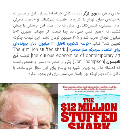
ندی پیش
سروی زرگر
در یادداشتی کوتاه اما بسیار دقیق و جسورانه
 بهانه‌ی حراج تهران با اشاره به ماهیت غیرشفاف و «دست نامرئی
ام اسمیتی» تعیین‌کننده‌ی مراودات بازار هنر، این پرسش را پیش
کشید که «هیچ کس نمی‌داند چرا قیمت اثر سهراب سپهری ۵۰۲
میلیون تومان ضرب شد و ۲۰۵ میلیون تومان نشد. این قیمت چگونه
یین شد؟ کتاب «
کوسه شکم‌پر؛ ناقابل ۱۲ میلیون دلار: پرونده‌ای
ای اقتصاد سردرگم هنر معاصر
» [The 12 million stuffed shark :
the curious economics of contemporary a] نوشته
دُن
مپسون
[Don Thompson] یکی از منابع دم‌دستی و عمومی‌ است
 احتمالا ما را به چیزی شبیه به پاسخ برای این سوال می‌رساند، یا
اقل درک بهتر اینکه چرا پاسخ سرراستی برای آن وجود ندارد.