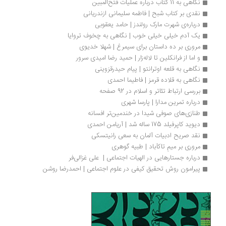
نگاهی به 11 کتاب درباره عملیات فتح‌المبین
نقدی بر کتاب شبح | فاطمه سلیمانی ازندریانی
درباره‌ی شهرت مارک رولندز | حامد یعقوبی
یک آدم خیلی خیلی خوب | نگاهی به چخوف تروایا
مروری بر ده داستان برای سیمرغ | شهلا خدیوی
و اما از فرانکلین تا لاله‌زار | حمید رضا امیدی سرور
نگاهی به قلعه اوترانتو | پیام حیدرقزوینی
نگاهی به قلاده قرمز | فاطیما احمدی
بررسی ارتباط تئاتر و اسلام در 92 صفحه
درباره تمرین مدارا | پارسا شهری
طنازی‌های صوفی شیدا در خندمین‌تر افسانه
دیوید کاپرفیلد 175 ساله شد | آریامن احمدی
نقد صریح ادبیات آلمان به سعی رانیتسکی
مروری بر میمِ تاکآباد | طبیه گوهری
درباره جستارهایی در الهیات اجتماعی |  علی غزالی‌فر
پیرامون روش تحقیق کیفی در علوم اجتماعی | احمدرضا روشن 