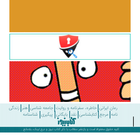
رمان ایرانی
خاطره، سفرنامه و روایت
جامعه شناسی
هنر
زندگی
نامه
مرجع
کتابشناسی
نقد
بایگانی
پیگیری
شناسنامه
کلیه حقوق محفوظ است و بازنشر مطالب با ذکر
کتاب نیوز
و درج لینک، بلامانع .