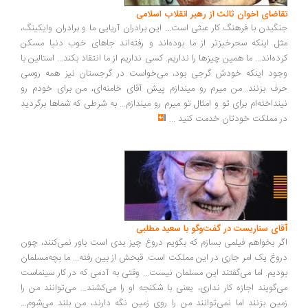
اضای اخوان ثالث از رهبر انقلاب اسلامی
گیدن با فرهنگ کار عبثی است... این برادران آریایی ما و برادران وایکینگ،
ل اینکه سحرخیزتر از ما بوده‌اند و رفته‌اند جاهای خوب دنیا مسکن
ده‌اند... ما همین چیزها را نداریم. کسی نداریم از ما انتقاد بکند... استالین با
ود اینکه خودش گرجی بود، می‌خواست در گرجستان نیز همه روسی
ف بزنند...من میرم رو میندازم پیش آقای خامنه‌ای، من برای خودم رو
نداخته‌ام برای تو و امثال تو میرم رو میندازم... به شرطی که شماها برگردید
 مملکت خودتان خدمت کنید
...
ای سناریست در گفت‌وگو با سعید مطلبی
ر بخواهم فیلمی بسازم که بگویم دروغ چیز بدی است باور نمی‌کنند، چون
وغ یک امر جاری در این مملکت است. قبحش از بین رفته... ما بچه‌مسلمان
دیم. اما می‌گفتند این مسلمان نیست... وقتی به آدمی که در کار سینماست
‌گویند اجازه کار نداری، یعنی با شکنجه او را می‌کشند... می‌توانند من را
ین بزنند اما نمی‌توانند من را روی زمین نگه دارند، من بلند می‌شوم...