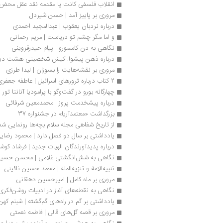
انقلاب فلسفی کانت یا مقدمه‌ نقد عقل محض
مروری بر پاییز آمد | حسن شیردل
درباره نردبان یعقوب | عبدالمجید احمدی
و اما مگر چشم تو دریاست | مریم رحمانی
نگاهی به دن کاسمورو | پیام حیدرقزوینی
درباره ذهن پیشوا: کیش شخصیتی هشت دیکت
مروری بر نقشه‌هایت را بسوزان | لیدا طرزی
2 کتاب درباره ترورهای اسرائیل | عاطفه جعفری
چهارگانه بورو در گفت‌وگو با‌ پرامودیا آنانتا تور
درباره پیشخدمت پروز | محمدمعین شرفائی
بزرگداشت «معتمدآریا» در جشنواره 37
از تاریخ شفاهی مجله سلام بچه‌ها رونمایی شد
یادداشتی بر سال دو فصل دارد | محمود رضای
درباره پدیدآورندگان الهیات جدید | فرشاد کوشا
نگاهی به شش‌انگشتی غلامی | محسن حسین
تنبیه‌الامة و تنزیه‌الملة | محمد حسین نائینی
مروری بر ماه‌ کامل | امیرحسین دهقانی
نگاهی به نقطه‌های آغاز در ادبیات روشن‌فکری ا
یادداشتی بر گم در راه‌های گم‌گشته | شبنم که
مروری بر قصه گل‌های قالی | فاطمه نعمتی