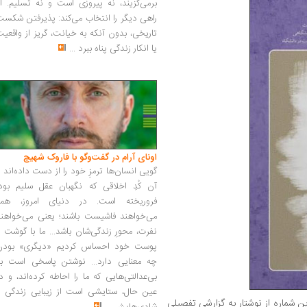
برمی‌گزیند، نه پیروزی است و نه تسلیم. ا
راهی دیگر را انتخاب می‌کند: پذیرفتن شکس
تاریخی، بدون آنکه به خیانت، گریز از واقعی
یا انکار زندگی پناه ببرد
...
اونای آرام در گفت‌وگو با فاروک شهیچ‭
گویی انسان‌ها ترمزِ خود را از دست داده‌اند 
آن کُدِ اخلاقی که نگهبان عقل سلیم بود،
فروریخته است. در دنیای امروز، همه
می‌خواهند فاشیست باشند؛ یعنی می‌خواهند
نفرت، محورِ زندگی‌شان باشد... ما با گوشت 
پوست خود احساس کردیم «دیگری» بودن
چه معنایی دارد... نوشتن پاسخی است به
بی‌عدالتی‌هایی که ما را احاطه کرده‌اند، و د
عین حال، ستایشی است از زیبایی زندگی و
ن شماره از نوشتار به گزارشی تفصیلی