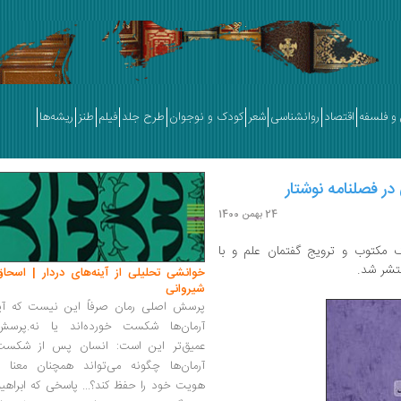
و فلسفه
اقتصاد
روانشناسی
شعر
کودک و نوجوان
طرح جلد
فیلم
طنز
ریشه‌ها
ر فصلنامه نوشتار
24 بهمن 1400
 مکتوب و ترویج گفتمان علم و با
تشر شد.
خوانشی تحلیلی از آینه‌های دردار | اسحاق
شیروانی
پرسش اصلی رمان صرفاً این نیست که آیا
آرمان‌ها شکست خورده‌اند یا نه.پرسش
عمیق‌تر این است: انسان پس از شکست
آرمان‌ها چگونه می‌تواند همچنان معنا و
هویت خود را حفظ کند؟... پاسخی که ابراهی