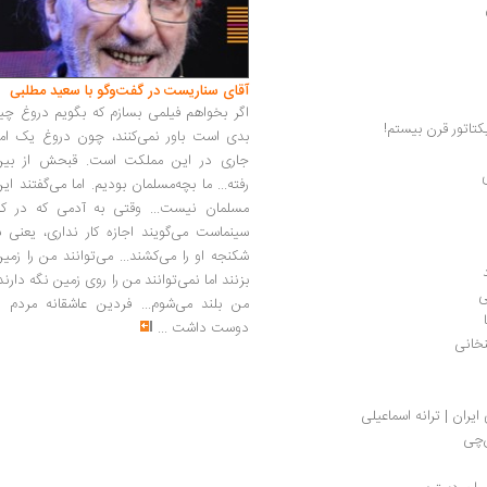
آقای سناریست در گفت‌وگو با سعید مطلبی
اگر بخواهم فیلمی بسازم که بگویم دروغ چی
اتور قرن بیستم!
بدی است باور نمی‌کنند، چون دروغ یک امر
جاری در این مملکت است. قبحش از بین
رفته... ما بچه‌مسلمان بودیم. اما می‌گفتند ای
مسلمان نیست... وقتی به آدمی که در کار
سینماست می‌گویند اجازه کار نداری، یعنی ب
شکنجه او را می‌کشند... می‌توانند من را زمی
بزنند اما نمی‌توانند من را روی زمین نگه دارند
ی
من بلند می‌شوم... فردین عاشقانه مردم را
دوست داشت
...
خانی
یران | ترانه اسماعیلی
ن‌چی