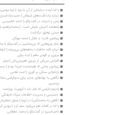
و اما آینده درخشان از آن ما بود | ایما موسی‌زا
درباره یادداشت‌های شیطان | حمیدرضا امیدی‌
رمان و ادبیات در گفت‌وگو با احمد الخمیسی
شاهنامه آخرش خوش است  | محمدابراهیم باس
حسن توفیق درگذشت
پیرامون قدرت و جلال | سمیه مهرگان
تمام چیزهایی که می‌بخشیم در گفت‌‍وگو با سارا
درباره کلبه خاطرات؛ بداهه‌های بی‌پیرایه | انوش
مروری بر الهه‌ی دهم | ایده برقی
اقتباس سریالی از نیروی اهریمنی‌اش | فیلم
پیرامون زمانی که هم‌صحبت فریدا بودم | نسی
بازخوانی سنگی بر گوری | احمد غلامی
رودسری
زادبوم؛ فیلمی که تلف شد | کیومرث پوراحمد
 دسترسی و مدیریت اطلاعات میراث فرهنگی در
نگاهی به مح‍م‍د(ص‌) در اروپ‍ا | رسول جعفریان
و اما در کلمات هم می‌شود سفر کرد | مهدی کر
ناصرخسرو در گفت‌وگو با محمد دهقانی