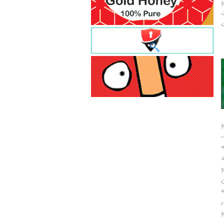
و
ت
ت
و
و
ر