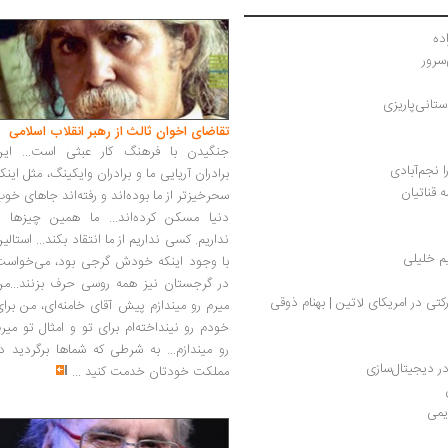
ده 
سرور
تانی‌پاریزی
تقاضای اخوان ثالث از رهبر انقلاب اسلامی
جنگیدن با فرهنگ کار عبثی است... این
 نجم‌آبادی
برادران آریایی ما و برادران وایکینگ، مثل اینک
ه قناتیان
سحرخیزتر از ما بوده‌اند و رفته‌اند جاهای خو
دنیا مسکن کرده‌اند... ما همین چیزها را
نداریم. کسی نداریم از ما انتقاد بکند... استالی
م خلیلی
با وجود اینکه خودش گرجی بود، می‌خواست
در گرجستان نیز همه روسی حرف بزنند...من
نگاهی به نهادهای جدید برای دموکراسی مشارکتی در امریکای لاتین | بهنام ذوقی 
میرم رو میندازم پیش آقای خامنه‌ای، من برا
خودم رو نینداخته‌ام برای تو و امثال تو میر
رو میندازم... به شرطی که شماها برگردید د
 دیجیتال‌سازی 
مملکت خودتان خدمت کنید
...
یمی