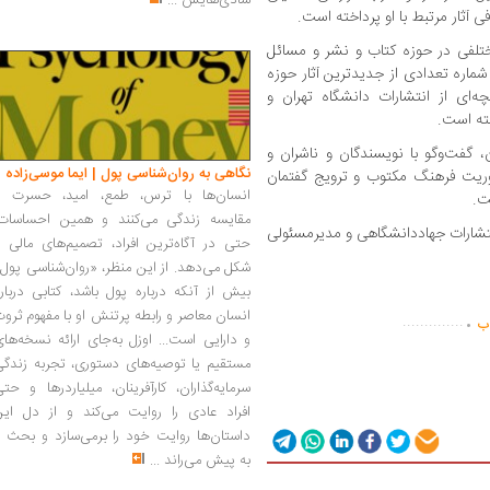
شادی‌هایش
...
ی آثار مرتبط با او پرداخته است.
لفی در حوزه کتاب و نشر و مسائل
ماره تعدادی از جدیدترین آثار حوزه
‌ای از انتشارات دانشگاه تهران و
فته است.
، گفت‌وگو با نویسندگان و ناشران و
نگاهی به روان‌شناسی پول | ایما موسی‌زاده
ریت فرهنگ مکتوب و ترویج گفتمان
انسان‌ها با ترس، طمع، امید، حسرت و
ت.
مقایسه زندگی می‌کنند و همین احساسات،
نتشارات جهاددانشگاهی و مدیرمسئولی
حتی در آگاه‌ترین افراد، تصمیم‌های مالی ر
شکل می‌دهد. از این منظر، «روان‌شناسی پول
بیش از آنکه درباره پول باشد، کتابی دربار
.
انسان معاصر و رابطه پرتنش او با مفهوم ثرو
..............
اب
و دارایی است... اوزل به‌جای ارائه نسخه‌ها
مستقیم یا توصیه‌های دستوری، تجربه زندگی
سرمایه‌گذاران، کارآفرینان، میلیاردرها و حت
افراد عادی را روایت می‌کند و از دل این
داستان‌ها روایت خود را برمی‌سازد و بحث ر
به پیش می‌راند
...