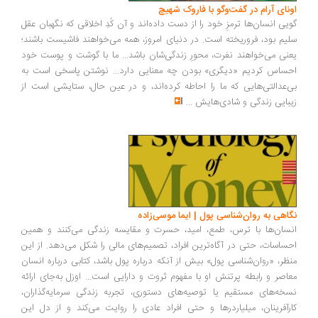
ونای آرام در گفت‌وگو با فاروک شهیچ
یی انسان‌ها ترمزِ خود را از دست داده‌اند و آن کُدِ اخلاقی که نگهبان عقل
یم بود، فروریخته است. در دنیای امروز، همه می‌خواهند فاشیست باشند؛
نی می‌خواهند نفرت، محورِ زندگی‌شان باشد... ما با گوشت و پوست خود
ساس کردیم «دیگری» بودن چه معنایی دارد... نوشتن پاسخی است به
‌عدالتی‌هایی که ما را احاطه کرده‌اند، و در عین حال، ستایشی است از
بایی زندگی و شادی‌هایش
...
اهی به روان‌شناسی پول | ایما موسی‌زاده
سان‌ها با ترس، طمع، امید، حسرت و مقایسه زندگی می‌کنند و همین
ساسات، حتی در آگاه‌ترین افراد، تصمیم‌های مالی را شکل می‌دهد. از این
ظر، «روان‌شناسی پول» بیش از آنکه درباره پول باشد، کتابی درباره انسان
اصر و رابطه پرتنش او با مفهوم ثروت و دارایی است... اوزل به‌جای ارائه
خه‌های مستقیم یا توصیه‌های دستوری، تجربه زندگی سرمایه‌گذاران،
رآفرینان، میلیاردرها و حتی افراد عادی را روایت می‌کند و از دل این