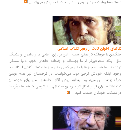
ستان‌ها روایت خود را برمی‌سازد و بحث را به پیش می‌راند
...
اضای اخوان ثالث از رهبر انقلاب اسلامی
گیدن با فرهنگ کار عبثی است... این برادران آریایی ما و برادران وایکینگ،
ل اینکه سحرخیزتر از ما بوده‌اند و رفته‌اند جاهای خوب دنیا مسکن
ده‌اند... ما همین چیزها را نداریم. کسی نداریم از ما انتقاد بکند... استالین با
ود اینکه خودش گرجی بود، می‌خواست در گرجستان نیز همه روسی
ف بزنند...من میرم رو میندازم پیش آقای خامنه‌ای، من برای خودم رو
نداخته‌ام برای تو و امثال تو میرم رو میندازم... به شرطی که شماها برگردید
 مملکت خودتان خدمت کنید
...