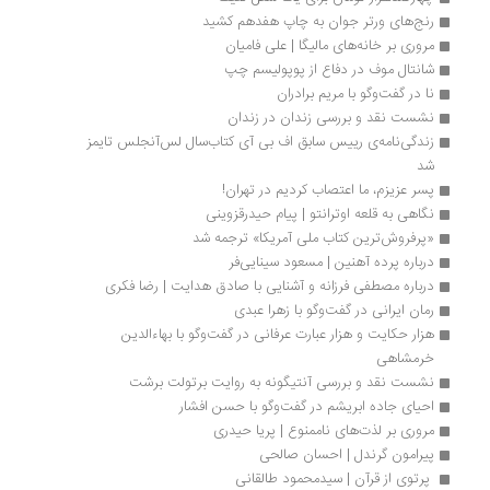
رنج‌های ورتر جوان به چاپ هفدهم کشید
مروری بر خانه‌های مالیگا | علی فامیان
شانتال موف در دفاع از پوپولیسم چپ
نا در گفت‌وگو با مریم برادران
نشست نقد و بررسی زندان در زندان
زندگی‌نامه‌ی رییس سابق اف بی آی کتاب‌سال لس‌آنجلس تایمز 
شد
پسر عزیزم، ما اعتصاب کردیم در تهران!
نگاهی به قلعه اوترانتو | پیام حیدرقزوینی
«پرفروش‌ترین کتاب ملی آمریکا» ترجمه شد
د‌‌‌‌‌رباره‌ پرده آهنین | مسعود سینایی‌فر
درباره مصطفی فرزانه و آشنایی با صادق هدایت | رضا فکری
رمان ایرانی در گفت‌وگو با زهرا عبدی
هزار حکایت و هزار عبارت عرفانی در گفت‌و‌گو با بهاء‌الدین 
خرمشاهی
نشست نقد و بررسی آنتیگونه به روایت برتولت برشت
احیای جاده ابریشم در گفت‌وگو با حسن افشار
مروری بر لذت‌های ناممنوع | پریا حیدری
پیرامون گرندل | احسان صالحی
 پرتوی از قرآن | سیدمحمود طالقانی