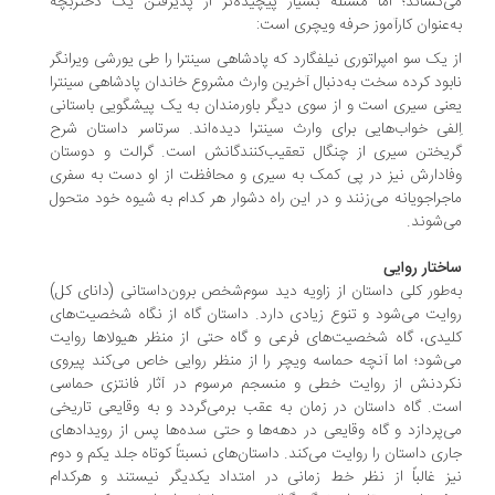
‌کشاند؛ اما مسئله بسیار پیچیده‌تر از پذیرفتن یک دختربچه
‌عنوان کارآموز حرفه‌ ویچری است:
 یک سو امپراتوری نیلفگارد که پادشاهی سینترا را طی یورشی ویرانگر
بود کرده سخت به‌دنبال آخرین وارث مشروع خاندان پادشاهی سینترا
نی سیری است و از سوی دیگر باورمندان به یک پیشگویی باستانی
لفی خواب‌هایی برای وارث سینترا دیده‌اند. سرتاسر داستان شرح
یختن سیری از چنگال تعقیب‌کنندگانش است. گرالت و دوستان
ادارش نیز در پی کمک به سیری و محافظت از او دست به سفری
جراجویانه می‌زنند و در این راه دشوار هر کدام به شیوه‌ خود متحول
‌شوند.
ختار روایی
‌طور کلی داستان از زاویه‌ دید سوم‌شخص برون‌داستانی (دانای کل)
ایت می‌شود و تنوع زیادی دارد. داستان گاه از نگاه شخصیت‌های
یدی، گاه شخصیت‌های فرعی و گاه حتی از منظر هیولاها روایت
‌شود؛ اما آنچه حماسه‌ ویچر را از منظر روایی خاص می‌کند پیروی
ردنش از روایت خطی و منسجم مرسوم در آثار فانتزی حماسی
ت. گاه داستان در زمان به عقب برمی‌گردد و به وقایعی تاریخی
‌پردازد و گاه وقایعی در دهه‌ها و حتی سده‌ها پس از رویدادهای
ری داستان را روایت می‌کند. داستان‌های نسبتاً کوتاه جلد یکم و دوم
ز غالباً از نظر خط زمانی در امتداد یکدیگر نیستند و هرکدام