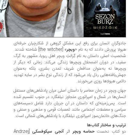
دوگرانِ انسان برای رفع این مشکل گروهی از شکارچیان حرفه‌ای
ولا پرورش دادند که به نام «
ویچر
» [the witcher] شناخته ‌شدند.
صیت اصلی داستان به نام گِرالتِ ویچر اهل ریویا، مشهور به گرگ
ید، در دوران اضمحلال ویچرها زندگی می‌کند: زمانی که دیگر از
چرها نه به‌عنوان مدافعان شریف تمدن بشری، بلکه به‌عنوان
ش‌یافته‌هایی رذل یاد می‌شود که از زندگی نوع بشر در سایه‌ تهدید
ئمی هیولاها روزی می‌خورند.
ان ویچر در زمان معاصر با داستان اصلی میان پادشاهی‌های مستقل
سان‌ها در شمال و امپراتوری متجاوز نیلفگارد در جنوب تقسیم شده
ت. پس‌زمینه‌ای که داستان در آن جریان دارد شامل دسیسه‌های
اسی و معضلات اجتماعی مانند تعصبات قومی و مذهبی و صنفی و
گ‌های خانمان‌سوز امپراتوری نیلفگارد با پادشاهی‌های شمالی است.
تیب و ساختار کتاب‌ها
 کتاب نخست
حماسه‌ ویچر
اثر
آنجی سپکوفسکی
[Andrzej