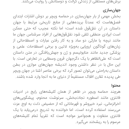
ش‌های مستقلی از زندگی گرالت و دوستانش را روایت می‌کنند.
ان‌سازی
ش مهمی از بار جهان‌سازی در حماسه‌ ویچر بر دوش اشارات ابتدای
ل‌هاست که عمدتاً بریده‌هایی از منابع تاریخی مرتبط با جهان
ستان در آن نقل‌قول شده است؛ اما نکته‌ عجیب که حتی ممکن
ت ایرادی منطقی تلقی شود نقل‌قول‌هایی از افراد سرشناس جهان ما
نند نیچه یا مارکی دو ساد و به کار رفتن عبارات و اصطلاحاتی از
ان‌های گوناگون اروپایی به‌ویژه لاتین و برخی اصطلاحات علمی و
شکی جدید مانند متابولیسم و ژن و جهش‌یافتگی در متن داستان
ت که علی‌الظاهر با یک دگرجهان قرون وسطایی در تعارض است. با
ن حال با در نظر داشتن وجود اندیشه‌ جهان‌های موازی در بطن
ستان به‌راحتی می‌توان تصور کرد که برخی عناصر آشنا در جهان ویچر
 پدیده‌ تقارن افلاک مستقیماً از دنیای ما به آنجا وارد شده باشند.
توا
چند حماسه‌ ویچر در ظاهر از همان کلیشه‌های رایج در ادبیات
نتزی مانند اسطوره‌ نجات‌بخش، سرنوشت محتوم، پیشگویی‌های
رالزمانی، نبرد خیروشر و قهرمانانی که از حضیض ذلت به اوج عزت
‌رسند استفاده کرده است، اما خواننده به تدریج درمی‌یابد با یک
نتزی متفاوت و هجوآمیز مواجه است که تقریباً تمام کلیشه‌های
سوم را به ریشخند می‌گیرد.