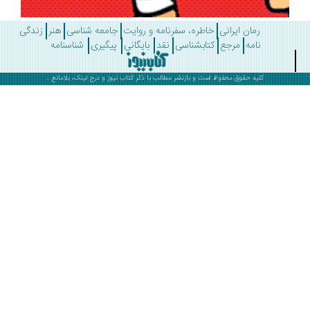
رمان ایرانی
خاطره، سفرنامه و روایت
جامعه شناسی
هنر
زندگی
نامه
مرجع
کتابشناسی
نقد
بایگانی
پیگیری
شناسنامه
کلیه حقوق محفوظ است و بازنشر مطالب با ذکر
کتاب نیوز
و درج لینک، بلامانع .