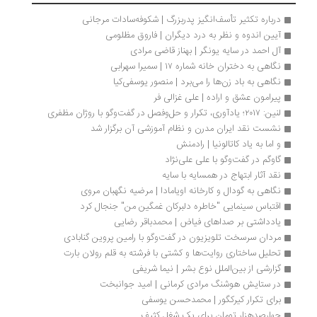
درباره تکثیر تأسف‌انگیز پدر‌بزرگ | شکوفه‌سادات مرجانی
آیین اندوه و نظر به درد دیگران | فاروق مظلومی
آل احمد در سایه یونگر | بهناز قاضی مرادی
نگاهی به دختران خانه‌ شماره‌ ۱۷ | سمیرا سهرابی
نگاهی به باد زن‌ها را می‌برد | منصور یوسفی‌کیا
پیرامون عشق و اراده | علی غزالی فر
لنین: ۲۰۱۷؛ یادآوری، تکرار و حل‌وفصل در گفت‌وگو با روژان مظفری
نشست نقد ایران مدرن و نظام آموزشی آن برگزار شد
و اما به یاد کاتالونیا | رادمنش
گاوگم در گفت‌وگو با علی علی‌نژاد 
نقد آثار ابتهاج در همسایه با سایه
نگاهی به گودال و کارخانه اویامادا | مرضیه نگهبان مروی
اقتباس سینمایی "خاطره دلبرکان غمگین من" جنجال کرد
یادداشتی بر صداهای فیاض | محمدباقر رضایی
مردان سرسخت تلویزیون در گفت‌وگو با رامین پروین گنابادی
تحلیل ساختاری روایت‌ها و کشتی با فرشته به قلم رولان بارت
گزارشی از بین‌الملل نوع بشر | نیما شریفی
در ستایش هوشنگ مرادی کرمانی | امید جوانبخت
برای تکرار کیرکگور | محمدحسن یوسفی
چهارصدهزار تومان برای یک شغل کثیف