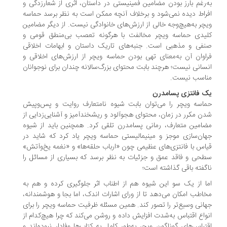
‌رغم بارز بودن مضامین فمینیستی در داستان، اثری از شعارزدگی و
راط دیده نمی‌شود و برخلاف آنچه ممکن است به نظر برسد حماسه‌
چر به‌هیچ‌وجه خالی از ارزش‌های خانوادگی نیست. از دیگر مضامین
یدی حماسه‌ ویچر مخالفت با هرگونه تعصب بی‌منطق قومی و
فی و مذهبی است. جنبه‌های تاریک داستان و ابهامات اخلاقی
اوان آن به‌معنای تهی بودن حماسه‌ ویچر از ارزش‌های اخلاقی و
سانی نیست؛ هرچند بابت محتوای بزرگ‌سالانه چندان برای نوجوانان
اسب نیست.
 فانتزی پسامدرن
اسه‌ ویچر را می‌توان بابت شیوه‌ نامتعارف روایت و پس‌وپیش
ن مکرر در زمان، محتوای هجوآلود و ریشخندآمیز و آشنایی‌زدایی از
امین متعارف، رمانی پسامدرن تلقی کرد. همچنین باید از شیوه‌
ان‌سازی موجز و مینیمالیستی حماسه‌ ویچر یاد کرد که شاید در
اس با فانتزی‌های عظیمی چون «ارباب حلقه‌ها» و «نغمه‌ یخ‌وآتش»
حی و فاقد عمق و جزئیات به نظر برسد که بسیاری از مسائل را
گفته باقی گذاشته است؛
ا از یک سو این شیوه هم از اطناب اثر جلوگیری کرده و هم به
اطب امکان می‌دهد تا از ورای اشارات اندک، اما بجا و هوشمندانه،
انی وسیع‌تر را تصور کند. همین مسئله ظرفیت حماسه‌ ویچر را برای
واع اقتباس به‌شدت افزایش داده و روشن می‌کند که چرا هیچ‌کدام از
تباس‌های گوناگون ویچر به‌طور کامل به کتاب‌ها وفادار نبوده‌اند و