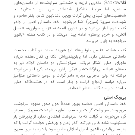
Sapkowski] «آخرین آرزو» و «شمشیر سرنوشت» از داستان‌هایی
تقل، اما مرتبط تشکیل شده‌اند. طی این داستان‌ها با
صیت‌های کلیدی یعنی گرالت ویچر، دَندلایون شاعر، یِنِفر ساحره و
دخت سیریلا (سیری) آشنا می‌شویم. خط داستانی اصلی از اواخر
اب دوم آغاز می‌شود و در «خون اِلف‌ها»، «زمانِ خواری»، «غسل
ش» و «برج پرستو» ادامه پیدا می‌کند و در کتاب هفتم «بانوی
یاچه» به پایان می‌رسد.
اب هشتم «فصل طوفان‌ها» نیز هرچند مانند دو کتاب نخست
ستانی مستقل دارد، اما پایان‌بندی‌اش نکته‌ای تکان‌دهنده درباره‌
جرای اصلی آشکار می‌کند. سپکوفسکی دو داستان کوتاه نیز به
م‌های «جاده‌ بی‌بازگشت» و «یکی پایان می‌یابد، یکی آغاز می‌شود»
شته که اولی ماجرایی درباره‌ مادر گرالت و دومی داستانی طنزآمیز
باره‌ مراسم ازدواج گرالت و ینفر است که در هشت‌گانه‌ اصلی
امده‌اند و جداگانه منتشر شده‌اند.
‌رنگ اصلی
 داستانی اصلی حماسه‌ ویچر عمدتاً حول محور مفهوم سرنوشت
‌چرخد. سرنوشت گرالت بر حسب اتفاق با شهدخت سیریلا از سینترا
ه می‌خورد؛ اما گرالت که به سرنوشت اعتقادی ندارد از پذیرفتن بار
ئولیت شانه خالی می‌کند. گذر زمان و چرخش حوادث گرالت را که
‌رغم بی‌قیدی ظاهری اصول اخلاقی خاص خود را دارد به‌سوی سیری