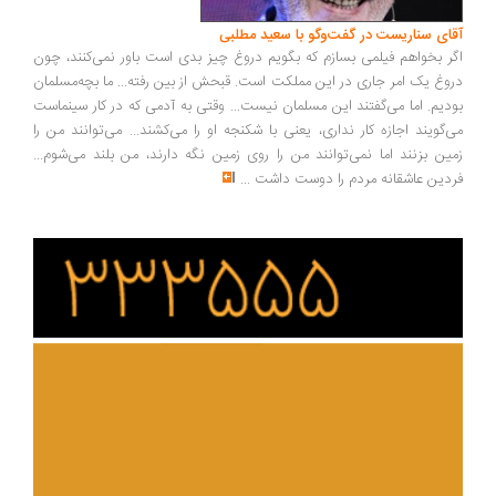
ای سناریست در گفت‌وگو با سعید مطلبی
ر بخواهم فیلمی بسازم که بگویم دروغ چیز بدی است باور نمی‌کنند، چون
وغ یک امر جاری در این مملکت است. قبحش از بین رفته... ما بچه‌مسلمان
دیم. اما می‌گفتند این مسلمان نیست... وقتی به آدمی که در کار سینماست
‌گویند اجازه کار نداری، یعنی با شکنجه او را می‌کشند... می‌توانند من را
ین بزنند اما نمی‌توانند من را روی زمین نگه دارند، من بلند می‌شوم...
دین عاشقانه مردم را دوست داشت
...