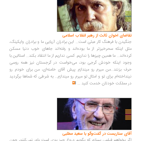
اضای اخوان ثالث از رهبر انقلاب اسلامی
گیدن با فرهنگ کار عبثی است... این برادران آریایی ما و برادران وایکینگ،
ل اینکه سحرخیزتر از ما بوده‌اند و رفته‌اند جاهای خوب دنیا مسکن
ده‌اند... ما همین چیزها را نداریم. کسی نداریم از ما انتقاد بکند... استالین با
ود اینکه خودش گرجی بود، می‌خواست در گرجستان نیز همه روسی
ف بزنند...من میرم رو میندازم پیش آقای خامنه‌ای، من برای خودم رو
نداخته‌ام برای تو و امثال تو میرم رو میندازم... به شرطی که شماها برگردید
 مملکت خودتان خدمت کنید
...
ای سناریست در گفت‌وگو با سعید مطلبی
ر بخواهم فیلمی بسازم که بگویم دروغ چیز بدی است باور نمی‌کنند، چون