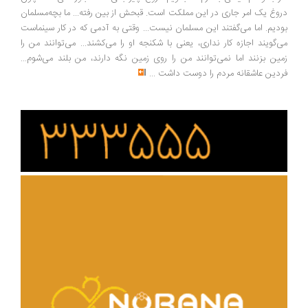
وغ یک امر جاری در این مملکت است. قبحش از بین رفته... ما بچه‌مسلمان
دیم. اما می‌گفتند این مسلمان نیست... وقتی به آدمی که در کار سینماست
‌گویند اجازه کار نداری، یعنی با شکنجه او را می‌کشند... می‌توانند من را
ین بزنند اما نمی‌توانند من را روی زمین نگه دارند، من بلند می‌شوم...
دین عاشقانه مردم را دوست داشت
...