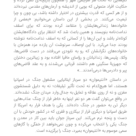
یسایی که تحت هر شرایطی شهر را همچون بازیچه‌ای تلقی کرده و
ایت افراد متمولی که بویی از اندیشه و آرمان‌های مقدس نبرده‌اند
از هر کسی که قدرت بیشتری در اختیار داشته باشد، بی چون و چرا
عیت می‌کنند. در بخشی از این داستان می‌خوانیم: «بعضی از
نواده‌ها زندانی‌هایشان را متقاعد کرده بودند که برای اسقف
امت‌نامه بنویسند و همین باعث شد که انتظار برای دادگاه‌هایشان
تاه‌تر باشد و این آن‌ها را از کسانی که به اسقف ندامت‌نامه ننوشته
دند جدا می‌کرد. با این اوصاف، سرنوشت آن یازده مزد همزمان با
نواده‌های نگرانشان که رو به نابودی می‌رفتند در دست قاضی‌ها،
لا، پلیس‌ها، زندانبانان و رؤسای مافیا افتاده بود و زیباترین دختران
 جهیزیۀ سنگینی هم داشتند قربانی می‌شدند و به عقد قاضی‌های
ر و دادرس‌ها درمی‌آمدند...»
 داستان «آنتیموان» دو سرباز ایتالیایی مشغول جنگ در اسپانیا
تند، اما هیچ‌کدام نه تحت تأثیر تبلیغات؛ نه به دلیل شستشوی
زی و نه از روی علاقه و تمایل به جدال وارد میدان جنگ نشده‌اند.
 واقع می‌توان گفت هر دو نفر اینها به خاطر فرار از چنگ عذاب‌هایی
گر تن به حضور در جنگ داده‌اند. یکی با هدف فرار به آمریکا از
یق اسپانیا و دیگری فرار از بیکاری و فقری که در کشور خودش با آن
ت و پنجه نرم می‌کند. این سربازِ جوان باید بین کار در معدن و
گ یکی را انتخاب می‌کرده و چون نمی‌خواهد از خفگی با گازهای
ی موسوم به «آنتیموان» بمیرد، جنگ را برگزیده است.