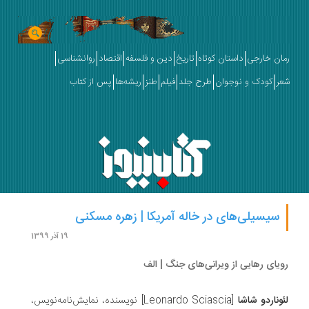
ان خارجی
داستان کوتاه
تاریخ
دین و فلسفه
اقتصاد
روانشناسی
ر
کودک و نوجوان
طرح جلد
فیلم
طنز
ریشه‌ها
پس از کتاب
سیسیلی‌های در خاله آمریکا | زهره مسکنی
19 آذر 1399
یای رهایی از ویرانی‌های جنگ | الف
وناردو شاشا
[Leonardo Sciascia] نویسنده، نمایش‌نامه‌نویس،