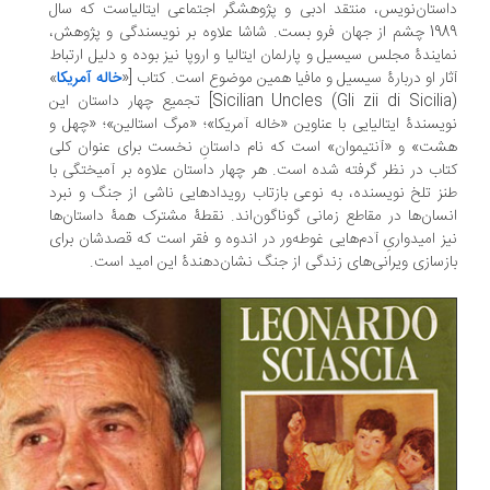
ستان‌نویس، منتقد ادبی و پژوهشگر اجتماعی ایتالیاست که سال
1989 چشم از جهان فرو بست. شاشا علاوه بر نویسندگی و پژوهش،
ایندۀ مجلس سیسیل و پارلمان ایتالیا و اروپا نیز بوده و دلیل ارتباط
ار او دربارۀ سیسیل و مافیا همین موضوع است. کتاب [«
خاله آمریکا
»
Sicilian Uncles (Gli zii di Sicilia)] تجمیع چهار داستان این
یسندۀ ایتالیایی با عناوین «خاله آمریکا»؛ «مرگ استالین»؛ «چهل و
ت» و «آنتیموان» است که نام داستانِ نخست برای عنوان کلی
اب در نظر گرفته شده است. هر چهار داستان علاوه بر آمیختگی با
ز تلخ نویسنده، به نوعی بازتاب رویدادهایی ناشی از جنگ و نبرد
سان‌ها در مقاطع زمانی گوناگون‌اند. نقطۀ مشترک همۀ داستان‌ها
ز امیدواریِ آدم‌هایی غوطه‌ور در اندوه و فقر است که قصدشان برای
زسازی ویرانی‌های زندگی از جنگ نشان‌دهندۀ این امید است.