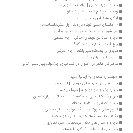
درباره مروژک جیبی | پیام حیدرقزوینی
ویکنت دو نیم شده | ایتالو کالوینو
از کارنامه فیاض رونمایی شد
۴۰ داستان خیلی کوتاه در دفتر اول مینی‌­داستانیسم
سووشون و حافظ در جهان کتاب مهر و آبان 
درباره زیباترین روزهای زندگی | الهام قاسمی
پنج قصه‌ از کرج حمله می‌کند!
مروری بر وعده‌گاه شیر بلفور | الهام اشرفی
سفیدبرفی | برادران گریم
سخنرانی طاهر بن جلون در افتتاحیه‌ی جشنواره بین‌المللی کتاب 
برلین
«بوستان» سعدی به ایتالیا رسید
یادداشتی بر آدم‌حسابی موقتی | ایده برقی
درباره یک چاه و دو چاله | شیما بهره‌مند
پترزبورگ؛ شاهکاری لجام‌گسیخته | الکساند‌‌‌‌ر سولژنیتسین
درباره قصه‌تراپی | طیبه بیدخام
تاریخ فشرده پوشاک در گفت‌وگو با منظر محمدی
نگاهی به پسر کاملا جدید | حمزه خوشبخت
درباره داستان‌های بگذار برسانمت | ساره بهروزی
رضا امیرخانی: عاشق آنا کارنینا هستم 