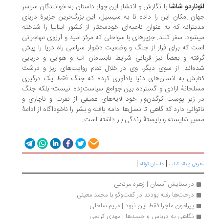
وناردو شاشا
با نگارش و انتشار این چهار داستان به خوانندگان سراسر
ان اِمکان این را داده تا به سیسیل، این بزرگ‌ترین جزیرۀ دریای
یترانه که به عنوان ناحیه‌ای خودمختار از کشور ایتالیا را شناخته
میشود، سفر کنند. جزیره‎ای با سواحلی که مرکز امید و آرزوی مهاجرانی
ت که برای فرار از جنگ و وضعیت دشوار سیاسی راه دریا را پیش
فته و بعضاً نیز قربانی شرایط نابسامان آب و هوایی و دریایی
ه‌اند. از سوی دیگر، وی در خلال تمام روایت‌های ریز و درشت
ابش به انسان‌های دنیا یادآوری کرده که جنگ فقط یک درگیری
لحانۀ ارادی و گسترده بین جوامع سیاست‌زده نیست؛ بلکه جنگ
 زیر پوست کرگدن‌وار خود لایه‌های عمیقی از نفرت و ناچاری و
توانی دارد که گاهی تا نسل‌ها ادامه یافته و بشر را ناخودآگاه از ادامۀ
یر شایسته و بایستۀ زندگی باز داشته است.
|
|
رفی و نقد کتاب
داستان کوتاه
در ستایش آسمان | زهره مرتجی
درخت‌ها رفته بودند در گفت‌وگو با محمد معینی
پیرامون ماجرا فقط این نبود | مریم ساحلی
نگاهی به دریاس و جسدها | مهدی کریمی