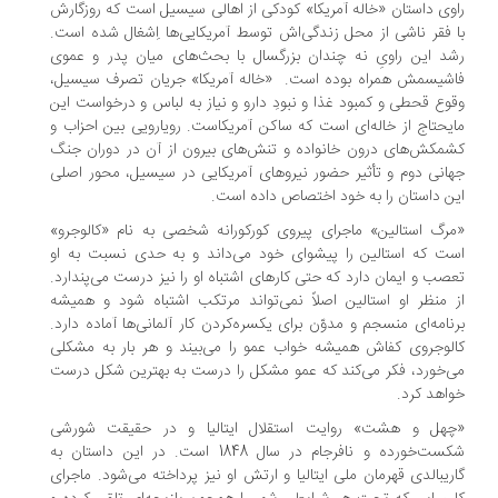
وی داستان «خاله آمریکا» کودکی از اهالی سیسیل است که روزگارش
 فقر ناشی از محل زندگی‌اش توسط آمریکایی‌ها اِشغال شده است.
د این راویِ نه چندان بزرگسال با بحث‌های میان پدر و عموی
شیسمش همراه بوده است. «خاله آمریکا» جریان تصرف سیسیل،
وع قحطی و کمبود غذا و نبودِ دارو و نیاز به لباس و درخواست این
یحتاج از خاله‌ای است که ساکن آمریکاست. رویارویی بین احزاب و
مکش‌های درون خانواده و تنش‌های بیرون از آن در دوران جنگ
انی دوم و تأثیر حضور نیروهای آمریکایی در سیسیل، محور اصلی
ن داستان را به خود اختصاص داده است.
رگ استالین» ماجرای پیروی کورکورانه شخصی به نام «کالوجرو»
ت که استالین را پیشوای خود می‌داند و به حدی نسبت به او
صب و ایمان دارد که حتی کارهای اشتباه او را نیز درست می‌پندارد.
 منظر او استالین اصلاً نمی‌تواند مرتکب اشتباه شود و همیشه
نامه‌ای منسجم و مدوّن برای یکسره‌کردن کار آلمانی‌ها آماده دارد.
لوجروی کفاش همیشه خواب عمو را می‌بیند و هر بار به مشکلی
‌خورد، فکر می‌کند که عمو مشکل را درست به بهترین شکل درست
اهد کرد.
چهل و هشت» روایت استقلال ایتالیا و در حقیقت شورشی
شکست‌خورده و نافرجام در سال 1848 است. در این داستان به
ریبالدی قهرمان ملی ایتالیا و ارتش او نیز پرداخته می‌شود. ماجرای