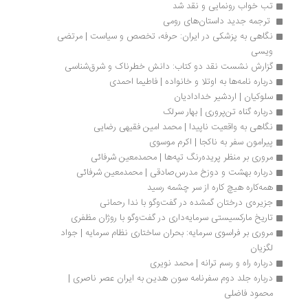
تب خواب رونمایی و نقد شد
 ترجمه جدید داستان‌های رومی
نگاهی به پزشکی در ایران: حرفه، تخصص و سیاست | مرتضی 
ویسی
گزارش نشست نقد دو کتاب: دانش خطرناک و شرق‌شناسی
درباره نامه‌ها به اوتلا و خانواده | فاطیما احمدی
سلوکیان | اردشیر خدادادیان
درباره گناه تن‌پروری | بهار سرلک
نگاهی به واقعیت ناپیدا | محمد امین فقیهی رضایی
پیرامون سفر به ناکجا | اکرم موسوی
مروری بر منظر پریده‌رنگ تپه‌ها | محمدمعین شرفائی
درباره بهشت و دوزخ مدرس‌صادقی | محمدمعین شرفائی
همه‌کاره‌ هیچ کاره از سر چشمه رسید
جزیره‌ی درختان گمشده در گفت‌وگو با ندا رحمانی
تاریخ مارکسیستی سرمایه‌داری در گفت‌وگو با روژان مظفری
مروری بر فراسوی سرمایه: بحران ساختاری نظام سرمایه | جواد 
لگزیان
درباره راه و رسم ترانه | محمد نویری
درباره جلد دوم سفرنامه سون هدین به ایران عصر ناصری | 
محمود فاضلی