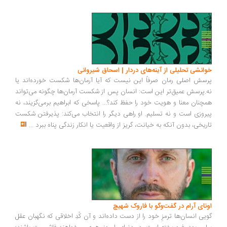
انشی تحلیلی از آینه‌های دردار | اسحاق شیروانی
سش اصلی رمان صرفاً این نیست که آیا آرمان‌ها شکست خورده‌اند یا
.پرسش عمیق‌تر این است: انسان پس از شکست آرمان‌ها چگونه می‌تواند
چنان معنا و هویت خود را حفظ کند؟... پاسخی که ابراهیم برمی‌گزیند، نه
روزی است و نه تسلیم. او راهی دیگر را انتخاب می‌کند: پذیرفتن شکست
ریخی، بدون آنکه به خیانت، گریز از واقعیت یا انکار زندگی پناه ببرد
...
ونای آرام در گفت‌وگو با فاروک شهیچ
یی انسان‌ها ترمزِ خود را از دست داده‌اند و آن کُدِ اخلاقی که نگهبان عقل