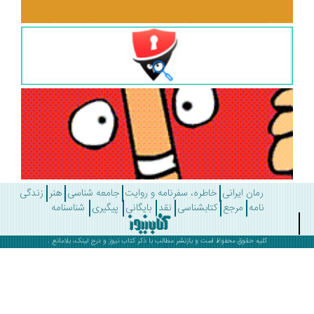
رمان ایرانی
خاطره، سفرنامه و روایت
جامعه شناسی
هنر
زندگی
نامه
مرجع
کتابشناسی
نقد
بایگانی
پیگیری
شناسنامه
کلیه حقوق محفوظ است و بازنشر مطالب با ذکر
کتاب نیوز
و درج لینک، بلامانع .