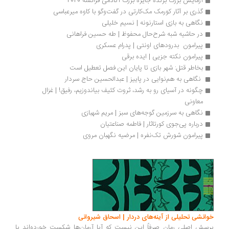
آزمایش بزرگ برنده جایزه بزرگ آکادمی فرانسه 2020 
گذری بر آثار کورمک مک‌کارتی در گفت‌وگو با کاوه میرعباسی
نگاهی به بازی استارنونه | نسیم خلیلی
در حاشیه شبه شرح‌حال محفوظ | طه حسین فراهانی
پیرامون  بدرودهای اونتی | پدرام عسکری
پیرامون نکته جزیی | ایده برقی
بخاطر قتل: شهر بازی تا پایان این فصل تعطیل است
 نگاهی به هم‌نوایی در پاییز | عبدالحسین حاج سردار
چگونه در آسیای رو به رشد، ثروت کثیف بیاندوزیم، رفیق! | غزال 
معاونی
نگاهی به سرزمین گوجه‌های سبز | مریم شهبازی
درباره پی‌جوی کورتاثار | فاطمه صناعتیان
پیرامون شورش تک‌نفره | مرضیه نگهبان مروی
انشی تحلیلی از آینه‌های دردار | اسحاق شیروانی
سش اصلی رمان صرفاً این نیست که آیا آرمان‌ها شکست خورده‌اند یا