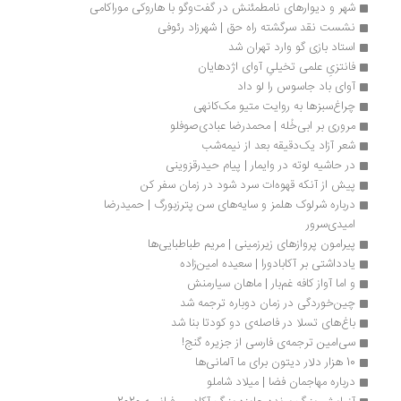
شهر و دیوارهای نامطمئنش در گفت‌وگو با هاروکی موراکامی
نشست نقد سرگشته راه حق | شهرزاد رئوفی
استاد بازی گو وارد تهران شد
فانتزیِ علمی تخیلیِ آوای اژدهایان
آوای باد جاسوس را لو داد
چراغ‌‌سبزها به روایت متیو مک‌کانهی
مروری بر ابی‌خُله | محمدرضا عبادی‌صوفلو
شعر آزاد یک‌دقیقه بعد از نیمه‌شب
در حاشیه لوته در وایمار | پیام حیدرقزوینی
پیش از آنکه قهوه‌ات سرد شود در زمان سفر کن
درباره شرلوک هلمز و سایه‌های سن پترزبورگ | حمیدرضا 
امیدی‌سرور
پیرامون پروازهای زیرزمینی | مریم طباطبایی‌ها
یادداشتی بر آکابادورا | سعیده امین‌زاده
و اما آواز کافه غم‌بار | ماهان سیارمنش
چین‌خوردگی در زمان دوباره ترجمه شد
باغ‌های تسلا در فاصله‌ی دو کودتا بنا شد
سی‌امین ترجمه‌ی فارسی از جزیره گنج!
10 هزار دلار دیتون برای ما آلمانی‌ها
درباره مهاجمان فضا | میلاد شاملو