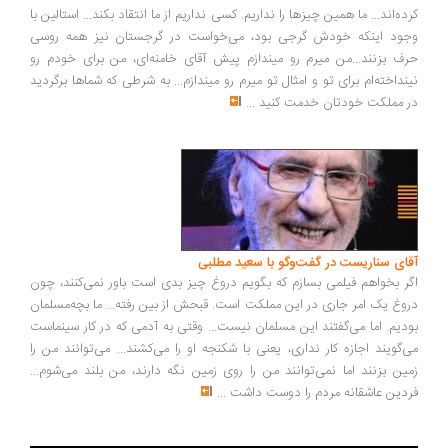
ده‌اند... ما همین چیزها را نداریم. کسی نداریم از ما انتقاد بکند... استالین با
ود اینکه خودش گرجی بود، می‌خواست در گرجستان نیز همه روسی
ف بزنند...من میرم رو میندازم پیش آقای خامنه‌ای، من برای خودم رو
نداخته‌ام برای تو و امثال تو میرم رو میندازم... به شرطی که شماها برگردید
 مملکت خودتان خدمت کنید
...
ای سناریست در گفت‌وگو با سعید مطلبی
ر بخواهم فیلمی بسازم که بگویم دروغ چیز بدی است باور نمی‌کنند، چون
وغ یک امر جاری در این مملکت است. قبحش از بین رفته... ما بچه‌مسلمان
دیم. اما می‌گفتند این مسلمان نیست... وقتی به آدمی که در کار سینماست
‌گویند اجازه کار نداری، یعنی با شکنجه او را می‌کشند... می‌توانند من را
ین بزنند اما نمی‌توانند من را روی زمین نگه دارند، من بلند می‌شوم...
دین عاشقانه مردم را دوست داشت
...