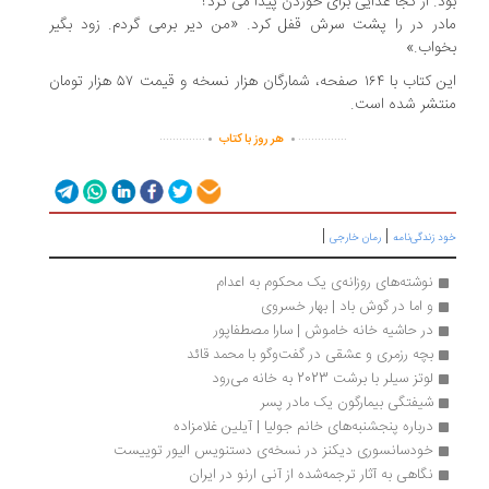
د. از کجا غذایی برای خوردن پیدا می کرد؟
در در را پشت سرش قفل کرد. «من دیر برمی گردم. زود بگیر
واب.»
این کتاب با ۱۶۴ صفحه، شمارگان هزار نسخه و قیمت ۵۷ هزار تومان
تشر شده است.
.
.
..............
...............
هر روز با کتاب
|
|
 زندگی‌نامه
رمان خارجی
نوشته‌های روزانه‌‌ی یک محکوم به اعدام
و اما در گوش باد | بهار خسروی
در حاشیه خانه خاموش | سارا مصطفاپور
بچه رزمری و عشقی در گفت‌وگو با محمد قائد
لوتز سیلر با برشت 2023 به خانه می‌رود
شیفتگی بیمارگون یک مادر پسر
درباره پنجشنبه‌های خانم جولیا | آیلین غلامزاده
خودسانسوری دیکنز در نسخه‌ی دستنویس الیور توییست
نگاهی به آثار ترجمه‌شده از آنی ارنو در ایران