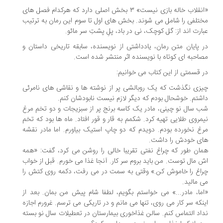
«انقلاب خاله بازی نیست» ۳ بخش اصلی دارد که هرکدام فصل های
تلفی را شامل می شوند. بخش های اول تا سوم این رمان به ترتیب
ارت اند از: گل کوچک، نی در باد، پلِ پشتِ سر مائو.
 پایان متن رمان، یادداشتی از نویسنده، سابقه تاریخی داستان و
احبه ای کوتاه با نویسنده اثر منتشر شده است.
 قسمتی از این کتاب می خوانیم:
زی نگذشت که یک روبالشی پر از نوشته ها و نقاشی های نامرئی
شتم. خوشحال بودم که دیگر لازم نیست نابودشان کنم.
 سال نو چینی، مادر یک کاسه برنج پر از سبزیجات و دو تخم مرغ
مروی طلایی تهیه کرد. شکمم به قار و قور افتاد. ماه ها بود که تخم
غ نخورده بودم. دویدم که دو چاپ استیک بیاورم. اما مادر نقشه
ی خودش را داشت.
ان طور که چراغ نفتی تقریبا خالی را روشن می کرد، گفت: «همه
 مال توست. من باید بروم سر کار. آنجا غذا می خورم. قبل از خواب
اغ را خاموش کن.» وقتی به سمت در می رفت، دکمه روی کتش را
 مالید.
ما، مادر...» می خواستم بگویم، لطفا شام پیش من بمان. بعد از
نکه سر کار می روی، تنها می مانم و در تاریکی می ترسم. غرورم اجازه
اد التماس کنم. سالن غذاخوری بیمارستان در تعطیلات سال نو بسته