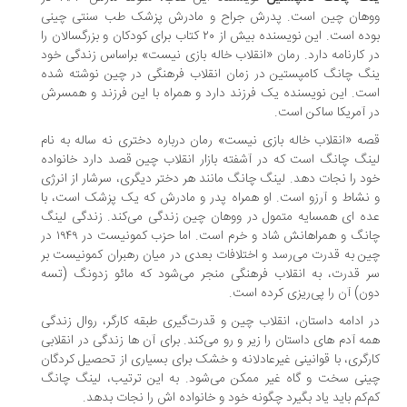
هان چین است. پدرش جراح و مادرش پزشک طب سنتی چینی
بوده است. این نویسنده بیش از ۲۰ کتاب برای کودکان و بزرگسالان را
 کارنامه دارد. رمان «انقلاب خاله بازی نیست» براساس زندگی خود
گ چانگ کامپستین در زمان انقلاب فرهنگی در چین نوشته شده
ت. این نویسنده یک فرزند دارد و همراه با این فرزند و همسرش
 آمریکا ساکن است.
ه «انقلاب خاله بازی نیست» رمان درباره دختری نه ساله به نام
نگ چانگ است که در آشفته بازار انقلاب چین قصد دارد خانواده
د را نجات دهد. لینگ چانگ مانند هر دختر دیگری، سرشار از انرژی
نشاط و آرزو است. او همراه پدر و مادرش که یک پزشک است، با
ه ای همسایه متمول در ووهان چین زندگی می‌کند. زندگی لینگ
چانگ و همراهانش شاد و خرم است. اما حزب کمونیست در ۱۹۴۹ در
ن به قدرت می‌رسد و اختلافات بعدی در میان رهبران کمونیست بر
 قدرت، به انقلاب فرهنگی منجر می‌شود که مائو زدونگ (تسه
ن) آن را پی‌ریزی کرده است.
 ادامه داستان، انقلاب چین و قدرت‌گیری طبقه کارگر، روال زندگی
ه آدم های داستان را زیر و رو می‌کند. برای آن ها زندگی در انقلابی
رگری، با قوانینی غیرعادلانه و خشک برای بسیاری از تحصیل کردگان
نی سخت و گاه غیر ممکن می‌شود. به این ترتیب، لینگ چانگ
‌کم باید یاد بگیرد چگونه خود و خانواده اش را نجات بدهد.