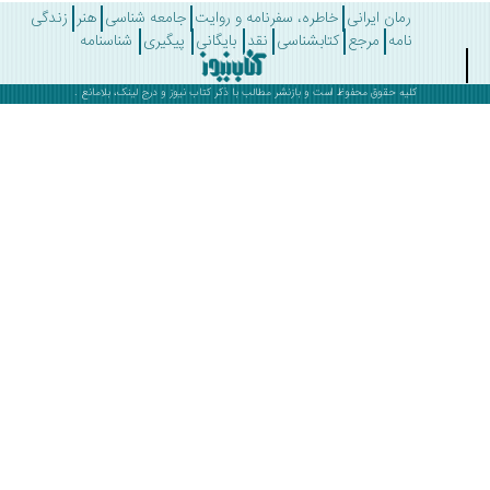
رمان ایرانی
خاطره، سفرنامه و روایت
جامعه شناسی
هنر
زندگی
نامه
مرجع
کتابشناسی
نقد
بایگانی
پیگیری
شناسنامه
کلیه حقوق محفوظ است و بازنشر مطالب با ذکر
کتاب نیوز
و درج لینک، بلامانع .