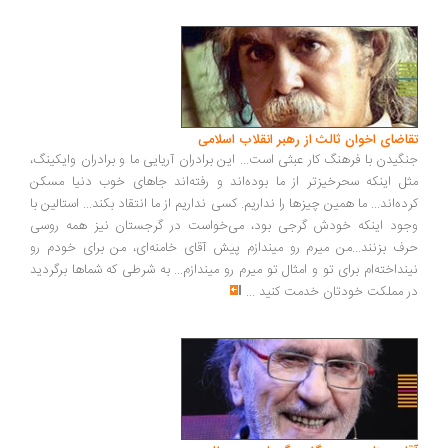
اضای اخوان ثالث از رهبر انقلاب اسلامی
گیدن با فرهنگ کار عبثی است... این برادران آریایی ما و برادران وایکینگ،
ل اینکه سحرخیزتر از ما بوده‌اند و رفته‌اند جاهای خوب دنیا مسکن
ده‌اند... ما همین چیزها را نداریم. کسی نداریم از ما انتقاد بکند... استالین با
ود اینکه خودش گرجی بود، می‌خواست در گرجستان نیز همه روسی
ف بزنند...من میرم رو میندازم پیش آقای خامنه‌ای، من برای خودم رو
نداخته‌ام برای تو و امثال تو میرم رو میندازم... به شرطی که شماها برگردید
 مملکت خودتان خدمت کنید
...