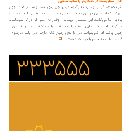
ای سناریست در گفت‌وگو با سعید مطلبی
ر بخواهم فیلمی بسازم که بگویم دروغ چیز بدی است باور نمی‌کنند، چون
وغ یک امر جاری در این مملکت است. قبحش از بین رفته... ما بچه‌مسلمان
دیم. اما می‌گفتند این مسلمان نیست... وقتی به آدمی که در کار سینماست
‌گویند اجازه کار نداری، یعنی با شکنجه او را می‌کشند... می‌توانند من را
ین بزنند اما نمی‌توانند من را روی زمین نگه دارند، من بلند می‌شوم...
دین عاشقانه مردم را دوست داشت
...