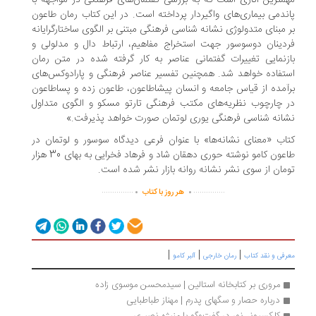
مترین آثاری است که به بررسی گفتمان‌های فرهنگی در مواجهه با
ندمی‌ بیماری‌های واگیردار پرداخته است. در این کتاب رمان طاعون
 مبنای متدولوژی نشانه شناسی فرهنگی مبتنی بر الگوی ساختارگرایانه
دینان دوسوسور جهت استخراج مفاهیم، ارتباط دال و مدلولی و
زنمایی تغییرات گفتمانی عناصر به کار گرفته شده در متن رمان
تفاده خواهد شد. همچنین تفسیر عناصر فرهنگی و پارادوکس‌های
آمده از قیاس جامعه و انسان پیشاطاعون، طاعون زده و پساطاعون
 چارچوب نظریه‌های مکتب فرهنگی تارتو مسکو و الگوی متداول
انه شناسی فرهنگی یوری لوتمان صورت خواهد پذیرفت.»
اب «معنای نشانه‌ها» با عنوان فرعی دیدگاه سوسور و لوتمان در
طاعون کامو نوشته حوری دهقان شاد و فرهاد فخرایی به بهای 30 هزار
مان از سوی نشر نشانه روانه بازار نشر شده است.
.
.
...............
...............
هر روز با کتاب
|
|
|
رفی و نقد کتاب
رمان خارجی
آلبر کامو
مروری بر کتابخانه استالین | سیدمحسن موسوی زاده
درباره حصار و سگهای پدرم | مهناز طباطبایی