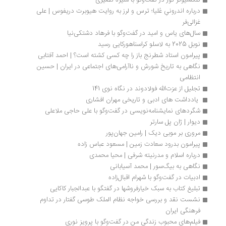
کلکسیونر نور در گفت‌وگو با منیژه نصیری 
درباره اندرونیِ عُلیا؛ ترس و لرز به روایت هیوبرت دریفوس | علی 
غزالی‌فر
سال‌های یاس و امید در گفت‌وگو با فرهاد دشتکی‌نیا 
نوبل 2025 به لاسلو کراسناهورکایی رسید
پیرامون استاد شطرنج باز را چه کسی کشته است؟ | احمد آفتابی
نگاهی به تاریخ شورش و ناآرامی‌های اجتماعی در ایران | حسین 
انتظامی
تجلیل از عزت‌الله فولادوند در نگاه نوی 141
 یادداشت ‌های ادبی و تاریخی مهران افشاری
شگردهای نمایشنامه‌نویسی در گفت‌وگو با علی حاجی ملاعلی
دیوار | ژان پل سارتر
مروری بر موبی دیک | رامین جهان‌پور
پیرامون بدرود سعادت زمین | مسعود عباس زاده
درباره اسلام و مدرنیته شرفی | محیا محمدی
نگاهی به بیگ­‌سور | محمد آسیابانی
ادبیات در گفت‌وگو با شهرام اقبال‌زاده
تبلیغ کتاب به سبک خیارفروشها در گفتگو با عبدالجبار کاکایی
نشست نقد و بررسی خواجه نظام الملک طوسی گفتار در تداوم 
فرهنگی ایران
فیلم‌های محبوب زندگی من در گفت‌وگو با پرویز نوری