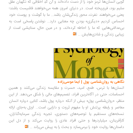
یی انسان‌ها ترمزِ خود را از دست داده‌اند و آن کُدِ اخلاقی که نگهبان عقل
یم بود، فروریخته است. در دنیای امروز، همه می‌خواهند فاشیست باشند؛
نی می‌خواهند نفرت، محورِ زندگی‌شان باشد... ما با گوشت و پوست خود
ساس کردیم «دیگری» بودن چه معنایی دارد... نوشتن پاسخی است به
‌عدالتی‌هایی که ما را احاطه کرده‌اند، و در عین حال، ستایشی است از
بایی زندگی و شادی‌هایش
...
اهی به روان‌شناسی پول | ایما موسی‌زاده
سان‌ها با ترس، طمع، امید، حسرت و مقایسه زندگی می‌کنند و همین
ساسات، حتی در آگاه‌ترین افراد، تصمیم‌های مالی را شکل می‌دهد. از این
ظر، «روان‌شناسی پول» بیش از آنکه درباره پول باشد، کتابی درباره انسان
اصر و رابطه پرتنش او با مفهوم ثروت و دارایی است... اوزل به‌جای ارائه
خه‌های مستقیم یا توصیه‌های دستوری، تجربه زندگی سرمایه‌گذاران،
رآفرینان، میلیاردرها و حتی افراد عادی را روایت می‌کند و از دل این
ستان‌ها روایت خود را برمی‌سازد و بحث را به پیش می‌راند
...