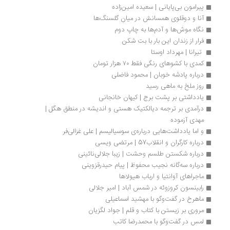
پیرامون بی‌پایانی | سعیده امین‌زاده
آنا و دوقلوی همسانش در میان گلسنگ‌ها
نگاه موش‌ها و آدم‌ها به چاپ دوم
فرار از زندان این بار با بت شکن
 تیرانا | مهرداد اوستا
کمدی با کشوهای رنگی فقط ۷۰ هزار تومان
درباره پادشه خوبان | محمود فاضلی
روز ملخ به ماهی رسید
یادداشتی بر پشت برج | کیهان خانجانی
درآمدی بر ترجمه دیالکتیک هستی و اندیشه در منطق هگل | 
مهدی آزموده
و اما یادداشت‌هایی درباره‌ی سوسیالیسم | علی غزالی‌فر
درباره کارگران و انقلاب57 | مرتضی ویسی
درباره شکستن طلسم وحشت | زیبا جلالی‌نائینی
درباره سه‌گانه نجیب محفوظ | پیام حیدرقزوینی
ماجراهای آوانتیا و ارباب هیولاها
رابینسون کروزوئه در شمس آباد | امیر جلالی
ماهرخ در گفت‌وگو با مهشید اسماعیلی
مروری بر زیستن با کتاب و قلم | جواد لگزیان
لمس در گفت‌وگو با محمدرضا کاتب