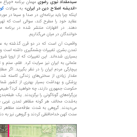
سیدمقداد نبوی رضوی
مهمان برنامه «چراغ مط
«
اندیشه اصلاح دین در ایران
» به سوالات
کو
اینکه چرا باید برنامه‌ای در صدا و سیما در مو
عقاید خود را مطرح کند، سوالی است که تهیه‌
دهند. در اظهارات منتشر شده در برنامه مذ
خوانندگان در میان می‌گذاریم.
واقعیت آن است که در دو قرن گذشته به 
تمدن بشری تغییرات چشمگیری داشته است و ه
بسیاری شده‌اند. این تغییرات که از اروپا شر
عثمانی به ایران نیز سرایت کرد. ظلم، ستم و
بیچارگی مردم ایران را در نظر بگیرید. اگر م
مقدار زیادی از سختی‌های زندگی کاسته ش
پزشکی و بهداشت بسیار بهتری از کشور شما 
حکومت جمهوری دارند، چه خواهید کرد؟ طبیعی ا
بزرگراه‌های گوناگونی را برگزیدند. یک طبقه‌
به‌شدت مخالف هر گونه مظاهر تمدن غربی بو
می‌دیدند. گروهی به ‌شدت علاقه‌مند مظاهر ت
سنت کهن خداحافظی کردند و گروهی نیز به دنبال