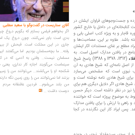
»
ده و جست‌وجوهای فراوان ایشان در
آقای سناریست در گفت‌وگو با سعید مطلبی
 کتابخانه‌ای در داخل یا خارج کشور
اگر بخواهم فیلمی بسازم که بگویم دروغ چی
ره قاجار و به ویژه کتب اصلی بابی و
بدی است باور نمی‌کنند، چون دروغ یک امر
ته باشد. علاوه بر این، مصاحبت‌ها و
جاری در این مملکت است. قبحش از بین
اد مطلع بر غنای مستندات آثار ایشان
رفته... ما بچه‌مسلمان بودیم. اما می‌گفتند ای
مع در یافتن مدارک اصیل است. به
مسلمان نیست... وقتی به آدمی که در کار
لاء
(1312، 1378 و 1388) پاسخ شیخ
سینماست می‌گویند اجازه کار نداری، یعنی ب
ا از اصل نامه‌ای که شیخ هادی به آن
شکنجه او را می‌کشند... می‌توانند من را زمی
اب نبوی است که مشخص می‌سازد
دی برای شیخ هادی نامه نوشته است و
بزنند اما نمی‌توانند من را روی زمین نگه دارند
د شیخ هادی اگر دلایل دیگری هم برای
من بلند می‌شوم... فردین عاشقانه مردم را
را نیز در نظر داشته است. دیگر حسن
دوست داشت
...
ربوط به موضوع پروژه است که خواننده
ند و راهی با ارزش را برای یافتن مدارک
 پس ایراد کار این نگارنده در کجا
شده از سوی سیدمقداد نبوی در حوزه