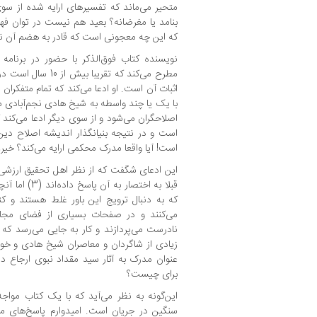
متحیر می‌ماند که تفسیرهای ارایه شده از سوی
بنامد یا مغرضانه؟ بعید هم نیست در توان فه
که این چه معجونی است که قادر به هضم آن ن
نویسنده کتاب فوق‌الذکر با حضور در برنامه ت
مطرح می‌کند که تقریب
اثبات آن است. او ادعا می‌کند که تمام متفکرا
با یک یا چند واسطه به شیخ هادی نجم‌آبادی 
اصلاحگران می‌شود و از سوی دیگر ادعا می‌کند 
است و در نتیجه بنیانگذار اندیشه اصلاح دین
است! آیا واقعا مدرک محکمی ارایه می‌کند؟ خی
این ادعای شگفت که از نظر اهل تحقیق ارزشی 
قبلا به اختصار
که به دنبال ترویج این باور غلط هستند و کتا
می‌کنند و در صفحات بسیاری از فضای مجا
نادرست می‌پردازند و کار به جایی می‌رسد که 
زیادی از شاگردان و معاصران شیخ هادی و خود 
عنوان مدرک به آثار سید مقداد نبوی ارجاع 
برای چیست؟
این‌گونه به نظر می‌آید که با یک کتاب مواج
سنگین در جریان است. امیدوارم پاسخ‌های م