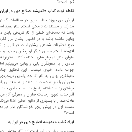
کجا است؟
نقطه قوت کتاب «اندیشه اصلاح دین در ایران
ارزش این پروژه جناب نبوی در مطالعات گستر
مدارک و مستندات تاریخی است. مثلا بعید است
باشد که نسخه‌ای خطی از آثار تاریخی پایان دو
بهایی داشته باشد و در اختیار ایشان قرار نگرف
درج تحقیقات شفاهی ایشان از صاحبنظران و افر
افزوده است. حسن دیگر او پیگیری جدی و جا
عنوان مثال در چاپ‌های مختلف کتاب
تحریرالعق
هادی را به دعوتگران بابی و بهایی می‌بینیم ام
جواب داده، خبری نیست. این تحقیق جن
دعوتگری بهایی به نام آقا جمال‌الدین بروجر
متن آن را نیز به دست می‌دهد و به احتمال زیا
نوشتن ردیه داشته، پاسخ به مطالب این نامه 
آثار جناب نبوی ارجاعات فراوان و معرفی آثار م
علاقه‌مند را با بسیاری از منابع اصلی آشنا می‌ک
دست اول در پیش روی خوانندگان قرار می‌دهد.
است؟
ایراد کتاب «اندیشه اصلاح دین در ایران»
مهم‌ترین ایراد کار آن است که آثار منتشر 