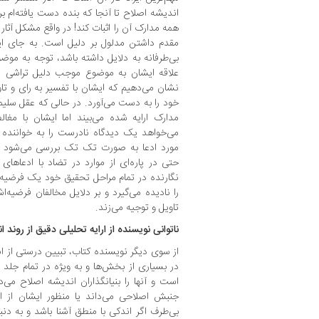
اندیشه اصلاح تا آنجا که بنده دست یافته‌ام 
همه مدارک آن را اثبات کند! در واقع مشکل آثار
مقدم داشتن مدلول بر دلیل است. به جای ای
بی‌طرفانه به دلایل داشته باشد، توجه به مو
علاقه ایشان به موضوع موجب دلیل تراشی می‌ش
نشان می‌دهیم که ایشان با تفسیر به رای و ت
خود را به دست می‌آورد. در حالی که عقل سلیم ن
مدارک ارایه شده می‌بیند اما ایشان با مغال
می‌خواهد یک دیدگاه نادرست را به خواننده ب
مورد ادعا به صورت تک تک بررسی می‌شود ه
حتی در پاره‌ای از موارد در تضاد با ادعاهای
نگارنده در تمام مراحل تحقیق خود یک فرضیه ر
را نادیده می‌گیرد و بر دلایل مخالفان فرضیه
تاویل و توجیه می‌زند.
ناتوانی نویسنده از ارایه تحلیلی دقیق از روند 
از سوی دیگر نویسنده کتاب، تبیین درستی از 
در بسیاری از بخش‌ها و به ویژه در تمام جلد او
است و آنها را بنیانگذاران اندیشه اصلاح می‌دا
جنبش اصلاحی می‌داند یا منظور ایشان از 
بی‌طرف اگر اندکی با منطق آشنا باشد و به دنب