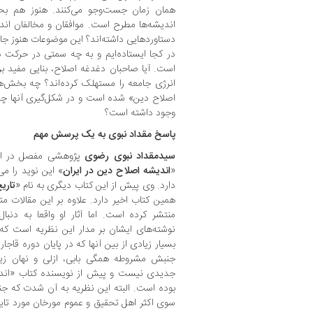
همان زمان جست‌وجو می‌کنند. هنوز هم بحث
اندیشه‌ها مطرح است. موافقان و مخالفان اند
دستاوردهایی داشته‌اند؟ این موضوعات هنوز جای 
در کجا ایستاده‌ایم و به چه سمتی در حرکت 
است. آیا صاحبان دغدغه اصلاح، بنایی مفید بر 
انرژی جامعه را مستهلک کرده‌اند؟ چه بخش‌ها
اصلاح دین» شده است و در شکل‌گیری آنها چه ا
وجود داشته است؟
پاسخ مقداد نبوی به یک پرسش مهم
سیدمقداد نبوی رضوی
پژوهشی مفصل در این
«
اندیشه
اصلاح
دین
در
ایران
» این نوید را م
دارد. وی پیش از این کتاب دیگری به نام «
تاری
همین کتاب اخیر دارد. علاوه بر این مقالات
منتشر کرده است. اما آثار او واقعا به د
نوشته‌های ایشان بر مدار این نظریه است ک
بسیار زیادی از بین آنها که در پایان دوره قاجار
جدیدی نیست و پیش از نویسنده کتاب «اندیش
بوده است. البته این نظریه به آن شدت که جنا
سوی اکثر اهل تحقیق و عموم مورخان مورد تایی