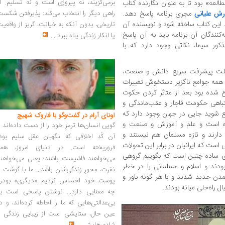
برمی‌گزیند، نه پیروزی است و نه تسلیم. ا
العه» بود تا به عنوان نگارنده کتاب
رش علیانی
مجری برنامه پاسخ دهد.
راهی دیگر را انتخاب می‌کند: پذیرفتن شکس
رد این کتاب ساخته شود و نویسنده آن
تاریخی، بدون آنکه به خیانت، گریز از واقعی
کنندگان آن برنامه باید به آن پاسخ
یا انکار زندگی پناه ببرد
...
کور سیما، نکاتی وجود دارد که با
علت پیشرفت سریع دانش و صنعت،
مه جوامع ناگزیر دستخوش تغییرات
وع شده بود بعد از متاثر کردن حکوت
 تباهی حکومت قاجار و عقب‌ماندگی و
طلع شوید جایی در جهان وجود دارد که
اونای آرام در گفت‌وگو با فاروک شهیچ‭
ده است و علم و آموزش و صنعت و
گویی انسان‌ها ترمزِ خود را از دست داده‌اند 
دارند و تازه مسلمان هم نیستند و
آن کُدِ اخلاقی که نگهبان عقل سلیم بود،
ست که ایرانیان در برابر این تحولات
فروریخته است. در دنیای امروز، همه
بندی ساده چنین است که بگوییم گروهی
می‌خواهند فاشیست باشند؛ یعنی می‌خواهند
دند و اسلام و مسلمانی را در خطر
نفرت، محورِ زندگی‌شان باشد... ما با گوشت 
مدن جدید شدند و با هر گونه باور و
پوست خود احساس کردیم «دیگری» بودن
 راه‌حلی میانه بودند.
چه معنایی دارد... نوشتن پاسخی است به
بی‌عدالتی‌هایی که ما را احاطه کرده‌اند، و د
عین حال، ستایشی است از زیبایی زندگی و