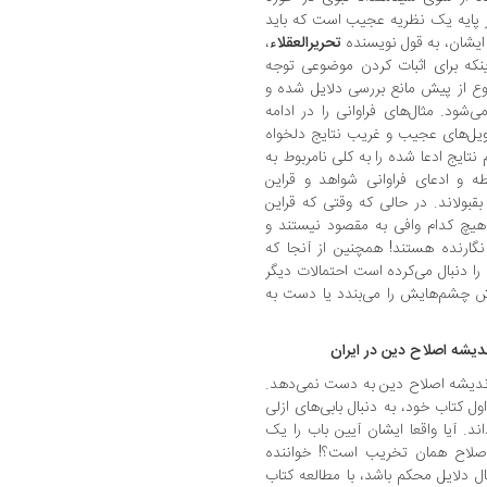
بر پایه یک نظریه عجیب است که باید
 ایشان، به قول نویسنده
تحریرالعقلاء
،
نکه برای اثبات کردن موضوعی توجه
ضوع از پیش مانع بررسی دلایل شده و
ود. مثال‌های فراوانی را در ادامه
اویل‌های عجیب و غریب نتایج دلخواه
تایج ادعا شده را به کلی نامربوط به
طه‌ و ادعای فراوانی شواهد و قراین
قبولاند. در حالی که وقتی که قراین
یچ کدام وافی به مقصود نیستند و
 نگارنده هستند! همچنین از آنجا که
ا دنبال می‌کرده است احتمالات دیگر
‌اش چشم‌هایش را می‌بندد یا دست به
اندیشه اصلاح دین در ایران
اندیشه اصلاح دین به دست نمی‌دهد.
ل کتاب خود، به دنبال بابی‌های ازلی
ند. آیا واقعا ایشان آیین باب را یک
اصلاح همان تخریب است؟! خواننده
ال دلایل محکم باشد، با مطالعه کتاب