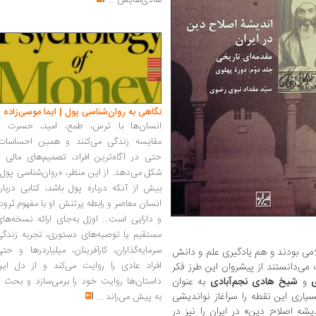
شادی‌هایش
...
نگاهی به روان‌شناسی پول | ایما موسی‌زاده
انسان‌ها با ترس، طمع، امید، حسرت و
مقایسه زندگی می‌کنند و همین احساسات،
حتی در آگاه‌ترین افراد، تصمیم‌های مالی ر
شکل می‌دهد. از این منظر، «روان‌شناسی پول
بیش از آنکه درباره پول باشد، کتابی دربار
انسان معاصر و رابطه پرتنش او با مفهوم ثرو
و دارایی است... اوزل به‌جای ارائه نسخه‌ها
مستقیم یا توصیه‌های دستوری، تجربه زندگی
سرمایه‌گذاران، کارآفرینان، میلیاردرها و حت
لامی بودند و هم یادگیری علم و دانش
افراد عادی را روایت می‌کند و از دل این
 می‌دانستند از پیشروان این طرز فکر
ی
و
شیخ
هادی
نجم‌آبادی
به عنوان
داستان‌ها روایت خود را برمی‌سازد و بحث ر
بسیاری این نقطه را سرآغاز نواندیشی
به پیش می‌راند
...
) و ریشه‌های «اندیشه اصلاح دین» در ایران را نیز در