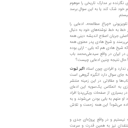
 نگارنده بر مدارک تاریخی را موهوم
م خود شک کند یا به این سوال برسد
یستم.
لویزیونی «چراغ مطالعه»، ادعایی را
ا بیش از 10 سال است در خط به خط نوشته‌های خود به دنبال
ن اصلی جریان اصلاح اندیشه دینی همه
می‌رسند و شیخ هادی پدر معنوی همه
که شیخ هادی هم که بابی - ازلی بوده
 در ایران در واقع سیدعلی‌محمد باب
ر! حال نتیجه چنین ادعایی چیست؟
ندارد و افرادی چون استاد
اکبر
ثبوت
 به آن پاسخ داده‌اند (3) اما آنچه جای سوال دارد انگیزه گروهی است
ب‌ها و مقالاتی در این زمینه منتشر
زی به انعکاس یک‌سویه این ادعای
در بسیاری از صفحات ویکی‌پدیا افراد
او متهم به بابی بودن می‌شوند و به
داده می‌شود! این همه زحمت و تلاش
ه نیستیم و در واقع پروژه‌ای جدی و
نتقدان نیز به همین قدرت و سرعت