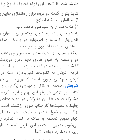
منتشر شود تا شاهد این گونه تحریف تاریخ و ت
شاید بتوان گفت دو گروه برای راه‌اندازی چنین پر
1) مخالفان اندیشه اصلاح
2) علاقه‌مندان به سیدعلی محمد باب!
به هر حال بنده به دنبال نیت‌خوانی ناشران و
تلویزیونی نیستم و امیدوارم در پاسخی متقا
ادعاهای سیدمقداد نبوی پاسخ دهم.
اینکه بسیاری از اندیشمندان معاصر و چهره‌های 
دو واسطه به شیخ هادی نجم‌آبادی می‌رسند
گذشت. نویسنده در کتاب خود، این ارتباطات و 
گرچه آنچنان به تفاوت‌ها نمی‌پردازد. مثلا 
کردن نام‌هایی چون احمد کسروی، علی‌اکبر
شریعتی
، محمود طالقانی و مهدی بازرگان، بدون
مشترک صاحب‌نظران تاثیرگذار در دوره معاصر و
روابط و نسبت‌ها کار جناب نبوی ارزشمند است. 
بزرگی چون شیخ هادی نجم‌آبادی متهم به باب
اتهام بدون ضابطه و ملاک به تمام شاگردان
می‌شود. بدیهی است بر این طریق تمام دستا
بابیت مصادره خواهد شد!