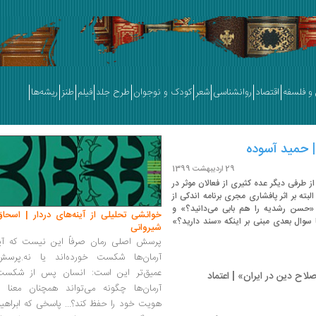
و فلسفه
اقتصاد
روانشناسی
شعر
کودک و نوجوان
طرح جلد
فیلم
طنز
ریشه‌ها
| حمید آسوده
29 اردیبهشت 1399
ز طرفی دیگر عده کثیری از فعالان موثر در
بته بر اثر پافشاری مجری برنامه اندکی از
 «حسن رشدیه را هم بابی می‌دانید؟» و
خوانشی تحلیلی از آینه‌های دردار | اسحاق
با سوال بعدی مبنی بر اینکه «سند دارید؟»
شیروانی
پرسش اصلی رمان صرفاً این نیست که آیا
آرمان‌ها شکست خورده‌اند یا نه.پرسش
عمیق‌تر این است: انسان پس از شکست
لاح دین در ایران» | اعتماد
آرمان‌ها چگونه می‌تواند همچنان معنا و
هویت خود را حفظ کند؟... پاسخی که ابراهی