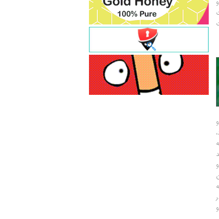
و
ت
ت
و
و
ر