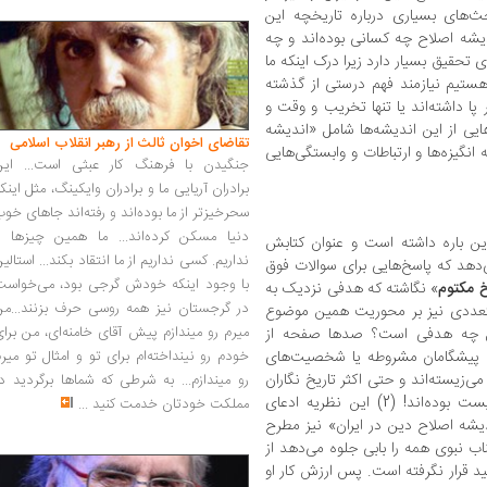
‌های بسیاری درباره تاریخچه این
یشه اصلاح چه کسانی بوده‌اند و چه
تحقیق بسیار دارد زیرا درک اینکه ما
هستیم نیازمند فهم درستی از گذشته
پا داشته‌اند یا تنها تخریب و وقت و
یی از این اندیشه‌ها شامل «اندیشه
تقاضای اخوان ثالث از رهبر انقلاب اسلامی
نگیزه‌ها و ارتباطات و وابستگی‌هایی
جنگیدن با فرهنگ کار عبثی است... این
برادران آریایی ما و برادران وایکینگ، مثل اینک
سحرخیزتر از ما بوده‌اند و رفته‌اند جاهای خو
دنیا مسکن کرده‌اند... ما همین چیزها را
 باره داشته است و عنوان کتابش
نداریم. کسی نداریم از ما انتقاد بکند... استالی
ی‌دهد که پاسخ‌هایی برای سوالات فوق
با وجود اینکه خودش گرجی بود، می‌خواست
خ
مکتوم
» نگاشته که هدفی نزدیک به
در گرجستان نیز همه روسی حرف بزنند...من
 متعددی نیز بر محوریت همین موضوع
میرم رو میندازم پیش آقای خامنه‌ای، من برا
نبال چه هدفی است؟ صدها صفحه از
ه پیشگامان مشروطه یا شخصیت‌های
خودم رو نینداخته‌ام برای تو و امثال تو میر
 می‌زیسته‌اند و حتی اکثر تاریخ نگاران
رو میندازم... به شرطی که شماها برگردید د
جنبش مشروطه همگی بابی، ازلی و نهان زیست بوده‌اند! (2) این نظریه ادعای
مملکت خودتان خدمت کنید
...
ه اصلاح دین در ایران» نیز مطرح
ب نبوی همه را بابی جلوه می‌دهد از
د قرار نگرفته است. پس ارزش کار او