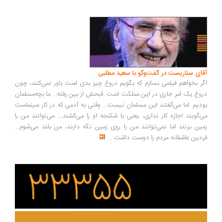
آقای سناریست در گفت‌وگو با سعید مطلبی
اگر بخواهم فیلمی بسازم که بگویم دروغ چیز بدی است باور نمی‌کنند، چون
دروغ یک امر جاری در این مملکت است. قبحش از بین رفته... ما بچه‌مسلمان
بودیم. اما می‌گفتند این مسلمان نیست... وقتی به آدمی که در کار سینماست
می‌گویند اجازه کار نداری، یعنی با شکنجه او را می‌کشند... می‌توانند من را
زمین بزنند اما نمی‌توانند من را روی زمین نگه دارند، من بلند می‌شوم...
فردین عاشقانه مردم را دوست داشت
...