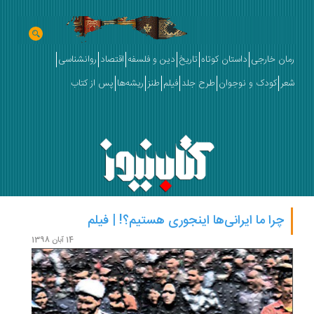
رمان خارجی
داستان کوتاه
تاریخ
دین و فلسفه
اقتصاد
روانشناسی
شعر
کودک و نوجوان
طرح جلد
فیلم
طنز
ریشه‌ها
پس از کتاب
چرا ما ایرانی‌ها اینجوری هستیم؟! | فیلم
14 آبان 1398