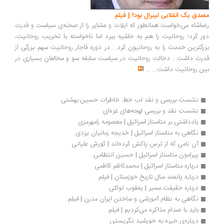
مصدق یک انقلابی لیبرال بود! | فیلم
رضاشاه می‌خواست همانطور که ایلات و عشایر را از صحنه‌ی سیاست و قدرت
دور کرد؛ روحانیت را هم به حاشیه ببرد اما ناخواسته با تخریب روحانیت،
بزرگترین خدمت را به روحانیون کرد... در دوره قاجار روحانیت سهم بزرگی از
قدرت داشت... دخالت روحانیت در سیاست سابقه سو و مخالفان بسیاری در
بین روحانیت داشت...
...
نشست بررسی و نقد لب خط: خاطرات حسین بهشتی
نشست نقد و بررسی لهجه‌های غزه‌ای
یادداشتی بر متاستاز اسرائیل | معصومه رامهرمزی
نگاهی به متاستاز اسرائیل | خدیجه زمانیان یزدی
آن نامی که از ترس پاکش کرده‌اند | کورش علیانی
پیرامون متاستاز اسرائیل | حسین انتظامی
درباره متاستاز اسرائیل | محمدکاظم کاظمی
درباره پانصد سال تاریخ خوزستان | فیلم
درباره حقیقت سمیر | یعقوب توکلی
نگاهی به نظام آموزشی و ساختن ایران مدرن | فیلم
باید با صدام مذاکره می‌کردیم | فیلم
درباره‌ی خیره به خورشید نگریستن