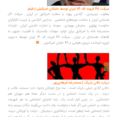
سرقت 48 فروند اف 14 ایران توسط خلبانان اسرائیلی | فیلم
یعقوب نیمرودی... آژانس یهود و سفارت اسرائیل در ایران... سرقت آثار
باستانی ایران و ساخت موزه‌های شخصی... مدارس آلیانس و تربیت کارگزاران
حکومت پهلوی... سلیمان بهبودی... موساد و تجارت خارجی ایران... قرارداد
محمدرضا شاه با اسرائیل برای تولید موشک بالستیک با قابلیت تجهیز به
کلاهک هسته‌ای در ایران... سرقت 48 فروند اف 14 ایران توسط «دیوید
اوری» فرمانده نیروی هوایی و 48 خلبان اسرائیلی
...
درباره دالان باریک | محمدرضا فرهادی‌پور
دالان آزادی خیلی باریک است... سه نوع لویاتان وجود دارد: مستبد، غائب و
دربند... در یک دست شمشیر و در دست دیگر عصا؛ هم مهربان هم
خشمگین... در چین قرار است یک رتبه اعتباری اجتماعی به هر شهروند
بدهند، بر اساس این اگر شما درخواست وام دادید می‌گویند بگذار ببینیم رتبه
اعتبار اجتماعی شما چطور است، دیکتاتوری دیجیتال... دولت یا لویاتان دربند،
آن دولتی هست که اعتبار خود را از جامعه و شهروندان می‌گیرد اما همیشه