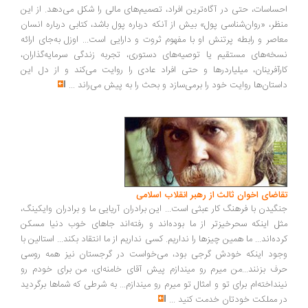
احساسات، حتی در آگاه‌ترین افراد، تصمیم‌های مالی را شکل می‌دهد. از این
منظر، «روان‌شناسی پول» بیش از آنکه درباره پول باشد، کتابی درباره انسان
معاصر و رابطه پرتنش او با مفهوم ثروت و دارایی است... اوزل به‌جای ارائه
نسخه‌های مستقیم یا توصیه‌های دستوری، تجربه زندگی سرمایه‌گذاران،
کارآفرینان، میلیاردرها و حتی افراد عادی را روایت می‌کند و از دل این
داستان‌ها روایت خود را برمی‌سازد و بحث را به پیش می‌راند
...
تقاضای اخوان ثالث از رهبر انقلاب اسلامی
جنگیدن با فرهنگ کار عبثی است... این برادران آریایی ما و برادران وایکینگ،
مثل اینکه سحرخیزتر از ما بوده‌اند و رفته‌اند جاهای خوب دنیا مسکن
کرده‌اند... ما همین چیزها را نداریم. کسی نداریم از ما انتقاد بکند... استالین با
وجود اینکه خودش گرجی بود، می‌خواست در گرجستان نیز همه روسی
حرف بزنند...من میرم رو میندازم پیش آقای خامنه‌ای، من برای خودم رو
نینداخته‌ام برای تو و امثال تو میرم رو میندازم... به شرطی که شماها برگردید
در مملکت خودتان خدمت کنید
...