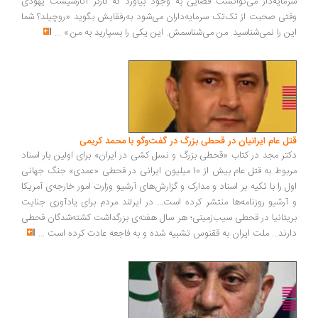
سرمایه‌دار می‌توانست فضایی به وجود بیاورد که کارگر آنارشیست یهودی
وقتی صحبت از تک‌تک سرمایه‌داران می‌شود به‌رفقایش بگوید «روچیلد؟ شما
این را نمی‌شناسید. من می‌شناسمش. این یکی را بسپارید به من.»
...
قتل عام ایرانیان در قحطی بزرگ در گفت‌وگو با محمد کریمی
دکتر مجد در کتاب «قحطی بزرگ و نسل کشی در ایران» برای اولین بار اسناد
مربوط به قتل عام بیش از 10 میلیون ایرانی در قحطی «عمدی» جنگ جهانی
اول را با تکیه بر اسناد و مدارک و گزارش‌های آرشیو وزارت امور خارجه‌ی آمریکا
و آرشیو روزنامه‌ها منتشر کرده است... در ایرلند مردم برای یادآوری جنایت
بریتانیا در قحطی سیب‌زمینی؛ هر سال هفته‌ی بزرگداشت کشته‌شدگان قحطی
دارند... ملت ایران به ققنوس تشبیه شده و به فاجعه عادت کرده است
...