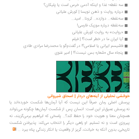
سه نقطه؛ غذا و اینکه آدمی خرس است یا پلیکان؟ 
درباره روایت و ذهن نویسا | کورش علیانی
سه‌نقطه... دوازده... کرونا... امید...
سه‌نقطه درباره موزیک فارسی!
«روایت» به روایت کورش علیانی
آیا ایران ما در خطر است؟! | فیلم
فاشیسم ایرانی یا اسلامی؟! در گفت‌وگو با محمدرضا مرادی طادی
پنجاه سال «شعار» بس نیست؟! | امیر غنوی
خوانشی تحلیلی از آینه‌های دردار | اسحاق شیروانی
پرسش اصلی رمان صرفاً این نیست که آیا آرمان‌ها شکست خورده‌اند یا
نه.پرسش عمیق‌تر این است: انسان پس از شکست آرمان‌ها چگونه می‌تواند
همچنان معنا و هویت خود را حفظ کند؟... پاسخی که ابراهیم برمی‌گزیند، نه
پیروزی است و نه تسلیم. او راهی دیگر را انتخاب می‌کند: پذیرفتن شکست
تاریخی، بدون آنکه به خیانت، گریز از واقعیت یا انکار زندگی پناه ببرد
...