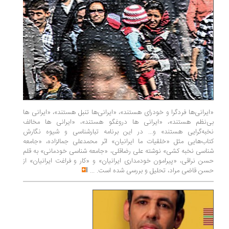
«ایرانی‌ها فردگرا و خودرای هستند»، «ایرانی‌ها تنبل هستند»، «ایرانی ها
بی‌نظم هستند»، «ایرانی ها دروغگو هستند»، «ایرانی ها مخالف
نخبه‌گرایی هستند» و... در این برنامه تبارشناسی و شیوه نگارش
کتاب‌هایی مثل «خلقیات ما ایرانیان» اثر محمدعلی جمالزاده، «جامعه
شناسی نخبه کشی» نوشته علی رضاقلی، «جامعه شناسی خودمانی» به قلم
حسن نراقی، «پیرامون خودمداری ایرانیان» و «کار و فراغت ایرانیان» از
حسن قاضی مراد، تحلیل و بررسی شده است.
...