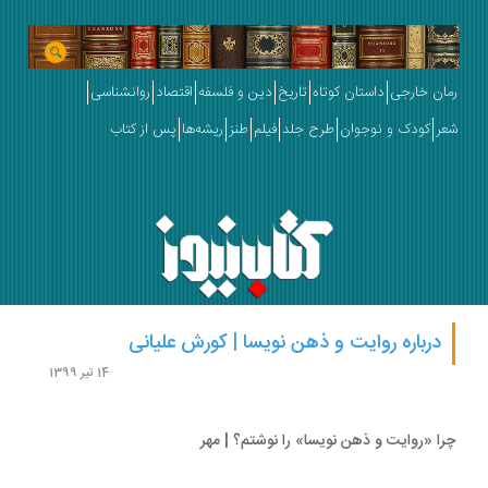
ان خارجی
داستان کوتاه
تاریخ
دین و فلسفه
اقتصاد
روانشناسی
ر
کودک و نوجوان
طرح جلد
فیلم
طنز
ریشه‌ها
پس از کتاب
درباره روایت و ذهن نویسا | کورش علیانی
14 تیر 1399
ا «روایت و ذهن نویسا» را نوشتم؟ | مهر