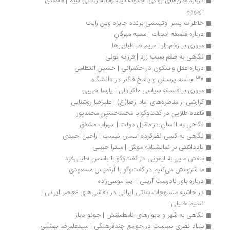
درباره جان‌های رواقی: چگونه فیلسوفانه زندگی کنیم | محسن 
آزموده
خاطرات پسر اوتیسمی برنده جایزه وین رایت
درباره فلسفه ادبیات | سمیه مهرگان
مروری بر زخم زار | مریم‌ طباطبایی‌ها 
نگاهی به طعم سیب زرد | فرزانه تونی
درباره عقل و سکون در حکمرانی | حسین انتظامی
37 جلسه پرسش و پاسخ فاکنر در دانشگاه
مروری بر فلسفه سیاسی ماکیاولی | پارسا حبیبی
گزارشی از مناظره‌های امام رضا(ع) | علیرضا روشنایی
قاعده طلایی در گفت‌وگو با محمدحسین محمدپور
نگاهی به انسان در مقابل دولت | سهراب مشفق
نگاهی به کسی نظرکرده آسمان نیست | راحیل احمدی
یادداشتی بر نمایشنامه موش | میترا حبیبی
بنفش مایل به‌ لیمویی در گفت‌وگو با یاسمن خلیلی‌فرد
ما شروعش می‌کنیم در گفت‌وگو با آرتمیس مسعودی
درباره باور نادرست آریلی | ایما موسی‌زاده
در حاشیه منسوجات سنتی ایرانی در نقاشی‌های معاصر ایرانی | 
نسیم خلیلی
نگاهی به شهر و دیوارهای نامطمئنش | جونو دیاز