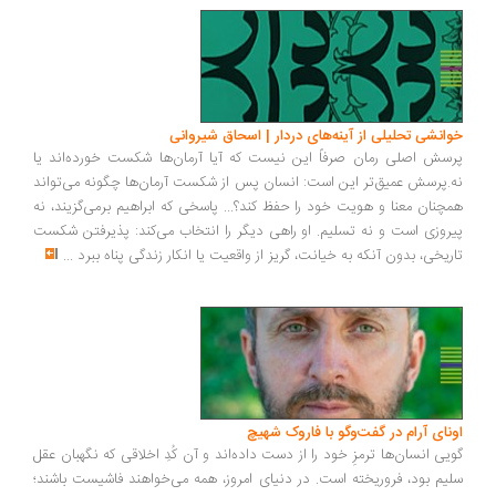
انشی تحلیلی از آینه‌های دردار | اسحاق شیروانی
سش اصلی رمان صرفاً این نیست که آیا آرمان‌ها شکست خورده‌اند یا
.پرسش عمیق‌تر این است: انسان پس از شکست آرمان‌ها چگونه می‌تواند
چنان معنا و هویت خود را حفظ کند؟... پاسخی که ابراهیم برمی‌گزیند، نه
روزی است و نه تسلیم. او راهی دیگر را انتخاب می‌کند: پذیرفتن شکست
ریخی، بدون آنکه به خیانت، گریز از واقعیت یا انکار زندگی پناه ببرد
...
ونای آرام در گفت‌وگو با فاروک شهیچ
یی انسان‌ها ترمزِ خود را از دست داده‌اند و آن کُدِ اخلاقی که نگهبان عقل
یم بود، فروریخته است. در دنیای امروز، همه می‌خواهند فاشیست باشند؛