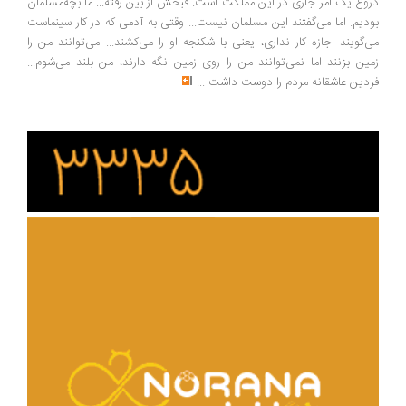
وغ یک امر جاری در این مملکت است. قبحش از بین رفته... ما بچه‌مسلمان
دیم. اما می‌گفتند این مسلمان نیست... وقتی به آدمی که در کار سینماست
‌گویند اجازه کار نداری، یعنی با شکنجه او را می‌کشند... می‌توانند من را
ین بزنند اما نمی‌توانند من را روی زمین نگه دارند، من بلند می‌شوم...
دین عاشقانه مردم را دوست داشت
...