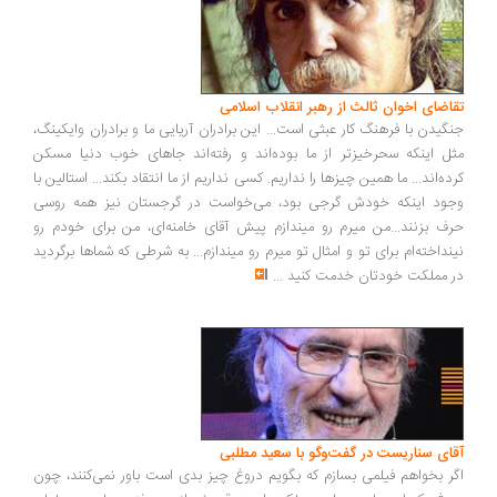
اضای اخوان ثالث از رهبر انقلاب اسلامی
گیدن با فرهنگ کار عبثی است... این برادران آریایی ما و برادران وایکینگ،
ل اینکه سحرخیزتر از ما بوده‌اند و رفته‌اند جاهای خوب دنیا مسکن
ده‌اند... ما همین چیزها را نداریم. کسی نداریم از ما انتقاد بکند... استالین با
ود اینکه خودش گرجی بود، می‌خواست در گرجستان نیز همه روسی
ف بزنند...من میرم رو میندازم پیش آقای خامنه‌ای، من برای خودم رو
نداخته‌ام برای تو و امثال تو میرم رو میندازم... به شرطی که شماها برگردید
 مملکت خودتان خدمت کنید
...
ای سناریست در گفت‌وگو با سعید مطلبی
ر بخواهم فیلمی بسازم که بگویم دروغ چیز بدی است باور نمی‌کنند، چون