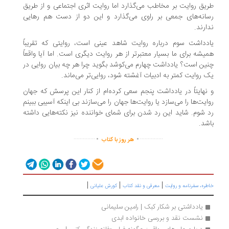
یق روایت بر مخاطب می‌گذارد اما روایت اثری اجتماعی و از طریق
انه‌های جمعی بر راوی می‌گذارد و این دو از دست هم رهایی
ارند.
دداشت سوم درباره روایت شاهد عینی است، روایتی که تقریباً
یشه برای ما بسیار معتبرتر از هر روایت دیگری است. اما آیا واقعاً
ین است؟ یادداشت چهارم می‌کوشد بگوید چرا هر چه بیان روایی در
 روایت کمتر به ادبیات آغشته شود، روایی‌تر می‌ماند.
نهایتاً در یادداشت پنجم سعی کرده‌ام از کنار این پرسش که جهان
ایت‌ها را می‌سازد یا روایت‌ها جهان را می‌سازند بی اینکه آسیبی ببینم
 شوم. شاید این رد شدن برای شمای خواننده نیز نکته‌هایی داشته
شد.
.
.
..............
...............
هر روز با کتاب
|
|
|
ره، سفرنامه‌ و روایت
معرفی و نقد کتاب
کورش علیانی
یادداشتی بر شکار کبک | رامین سلیمانی
نشست نقد و بررسی خانواده ابدی