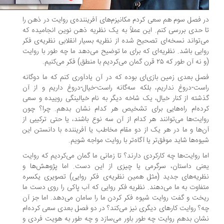
 فصل سوم هم سعی کردم مکانیزم‌های آفریننده‌ی روایت در ذهن را
 حدی بررسی کنم. این عملاً به یک نظریه ذهن نوین انجامیده که
‌تواند نسخه‌ای تصحیح شده از نظریه بسیار انقلابی نظریه‌ی فکر
ایی باشد. نظریه‌ای که برای ما توضیح می‌دهد ما چه طور با روایت
آن طور که ۲۵ قرن گمان می‌کردیم با منطق) فکر می‌کنیم.
ل بعدی زمین بازی‌ای بوده که در آن یادآوری کنم که ما دوگانه
ست-دروغ نداریم، بلکه سه‌گانه راست-خیال-دروغ داریم و از آن
شته از کنار خیال، یک شاخه دیگر به نام خیالینگی روییده و سعی
ده‌ام راه‌هایی برای تشخیص هر کدام نشان بدهم. چرا؟ چون
ایت‌ها می‌توانند هر کدام از آن سه نوع باشند، یا حتی ترکیبی از
‌ها و ما در هر یک از دو مقام مخاطب یا آفریننده با دانستن این
وه‌ها شاید موفق‌تر یا آگاه‌تر با روایت مواجه شویم.
ا روایت‌ها چه کارکردی دارند؟ تا زمانی ما گمان می‌کردیم که روایت
نی داستان، سرگرمی یا چیزی از این دست. اما پژوهش‌ها و
ریه‌های جدید (مثل همین نظریه‌ی فکر روایی) تصویری یکسره
فاوت به ما می‌دهند. نظریه فکر روایی که آب پاکی را روی دست ما
خت و گفت روایت شیوه فکر کردن ما را سامان می‌دهد. اما جز آن
؟ روایت کارهای دیگری نیز می‌کند؟ در دو فصل بعدی سعی کرده‌ام
ان بدهم روایت چه طور باور می‌سازد و چه طور به هویت فردی و