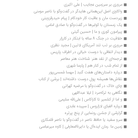
مروری بر سرزمین عجایب | علی اكبری
واکاوی اصل این‌همانی هایدگر در گفت‌وگو با ناصر مومنی
زیردست مان و عاقبت کار خودکام | پیام حیدرقزوینی
یک زمستان با کولبرها در گفت‌وگو با صادق امامی
پیرامون کوری و ما | حسین گیتی
خلاقیت در جنگ 8 ساله با ابتکار در کارزار
مروری بر تب تند آمریکای لاتین | مجید نظری
دیدار اتفاقی با دوست خیالی در اطراف پاریس
ترجمه‌ای از نقد هنر: شناخت هنر معاصر
از تمام شب در کنار هم | پارسا شهری
درباره داستان‌های هفت گنبد | مهسا شمسی‌پور
نقاش‌ها همیشه پول دوست داشته‌اند | برشی از کتاب
چای خاک در گفت‌وگو با مرضیه کهرانی
نگاهی به ترکه‌مرد | لیلا عبداللهی
و اما از کشمیر تا کاراکاس | علی‌الله سلیمی
درباره الفبای لازاروس | سپیده عابدی
گزارشی از جشن رونمایی از پنج پرتره
سرو سفید یا حافظ ناصر در گفت‌وگو با ناصر قلمکاری
زمین ما: رمان ایده‌آل یا دایرةالمعارفی | کاوه میرعباسی