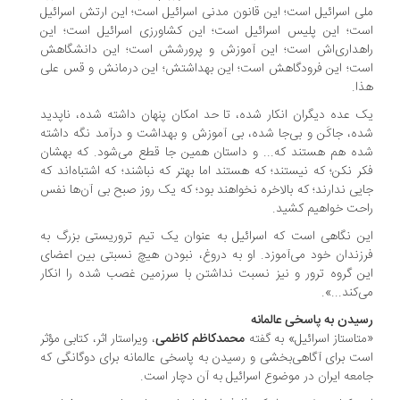
ی اسرائیل است؛ این قانون مدنی اسرائیل است؛ این ارتش اسرائیل
ت؛ این پلیس اسرائیل است؛ این کشاورزی اسرائیل است؛ این
اهداری‌اش است؛ این آموزش و پرورشش است؛ این دانشگاهش
ت؛ این فرودگاهش است؛ این بهداشتش؛ این درمانش و قس علی
ا.
 عده دیگران انکار شده، تا حد امکان پنهان داشته شده، ناپدید
ه، جاکَن و بی‌جا شده، بی آموزش و بهداشت و درآمد نگه ‌داشته
ده هم هستند که... و داستان همین‌ جا قطع می‌شود. که بهشان
ر نکن؛ که نیستند؛ که هستند اما بهتر که نباشند؛ که اشتباه‌اند که
یی ندارند؛ که بالاخره نخواهند بود؛ که یک ‌روز صبح بی آن‌ها نفس
حت خواهیم کشید.
ن نگاهی است که اسرائیل به عنوان یک تیم تروریستی بزرگ به
زندان خود می‌آموزد. او به دروغ، نبودن هیچ نسبتی بین اعضای
ن گروه ترور و نیز نسبت نداشتن با سرزمین غصب شده را انکار
‌کند...».
یدن به پاسخی عالمانه
تاستاز اسرائیل» به گفته
محمدکاظم کاظمی
، ویراستار اثر، کتابی مؤثر
ت برای آگاهی‌بخشی و رسیدن به پاسخی عالمانه برای دوگانگی که
معه ایران در موضوع اسرائیل به آن دچار است.