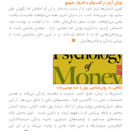
ونای آرام در گفت‌وگو با فاروک شهیچ
یی انسان‌ها ترمزِ خود را از دست داده‌اند و آن کُدِ اخلاقی که نگهبان عقل
یم بود، فروریخته است. در دنیای امروز، همه می‌خواهند فاشیست باشند؛
نی می‌خواهند نفرت، محورِ زندگی‌شان باشد... ما با گوشت و پوست خود
ساس کردیم «دیگری» بودن چه معنایی دارد... نوشتن پاسخی است به
‌عدالتی‌هایی که ما را احاطه کرده‌اند، و در عین حال، ستایشی است از
بایی زندگی و شادی‌هایش
...
اهی به روان‌شناسی پول | ایما موسی‌زاده
سان‌ها با ترس، طمع، امید، حسرت و مقایسه زندگی می‌کنند و همین
ساسات، حتی در آگاه‌ترین افراد، تصمیم‌های مالی را شکل می‌دهد. از این
ظر، «روان‌شناسی پول» بیش از آنکه درباره پول باشد، کتابی درباره انسان
اصر و رابطه پرتنش او با مفهوم ثروت و دارایی است... اوزل به‌جای ارائه
خه‌های مستقیم یا توصیه‌های دستوری، تجربه زندگی سرمایه‌گذاران،
رآفرینان، میلیاردرها و حتی افراد عادی را روایت می‌کند و از دل این