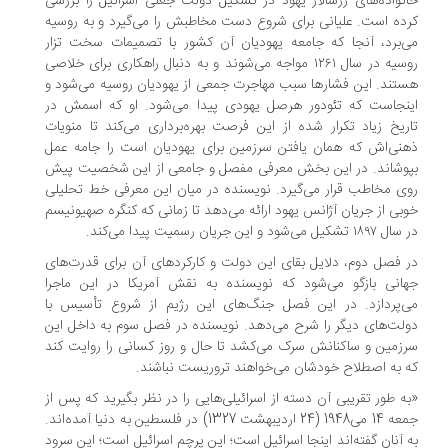
نواده‌های زرسالار یهود در تشکیل دولت جعلی اسرائیل را بررسی
ده است. علیانی برای شروع دست مخاطبش را می‌گیرد و به روسیه
‌برد، آنجا که جامعه یهودیان آن کشور با تصمیمات سخت تزار
روسیه در سال ۱۲۶۱ مواجه می‌شوند و به دنبال راهکاری برای خلاصی
تند. این فشارها سبب مهاجرت جمعی از یهودیان روسیه می‌شود و
نجاست که تئودور هرصل یهودی پیدا می‌شود. او که اسمش در
ریخ زیاد تکرار شده از این فرصت بهره‌برداری می‌کند تا منویات
نی‌اش که همان یافتن سرزمین برای یهودیان است را جامه عمل
وشاند. در این بخش معرفی مفصل و جامعی از این شخصیت پیش
ی مخاطب قرار می‌گیرد. نویسنده در میان این معرفی خط تحلیلی
بی از جریان آژانس یهود ارائه می‌دهد تا زمانی که کنگره صهیونیسم
۱ تشکیل می‌شود و این جریان رسمیت پیدا می‌کند.
 فصل دوم، دلایل بقای این دولت و کارکردهای آن برای قدرت‌های
انی بازگو می‌شود که نویسنده به نقش آمریکا در این ماجرا
‌پردازد. در این فصل جنگ‌های این رژیم از شروع تأسیس با
لت‌های دیگر را شرح می‌دهد. نویسنده در فصل سوم به داخل این
زمین و ساکنانش سرک می‌کشد تا حال و روز کسانی را روایت کند
 به اصطلاح خودشان می‌خواهند تروریست نباشند.
ه طور تقریبی آن‌ دسته از اسرائیلی‌هایی را در نظر بگیرید که پس از
جمعه 14 می‌1948 (24 اردیبهشت 1327) در فلسطین به دنیا آمده‌اند.
 آنان گفته‌اند اینجا اسرائیل است؛ این پرچم اسرائیل است؛ این سرود