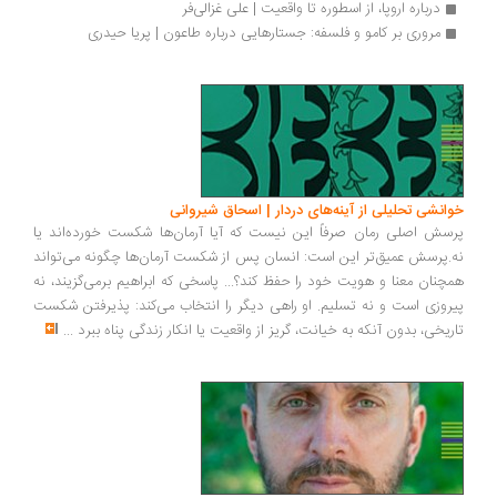
درباره اروپا، از اسطوره تا واقعیت | علی غزالی‌فر
مروری بر کامو و فلسفه: جستارهایی درباره طاعون | پریا حیدری
انشی تحلیلی از آینه‌های دردار | اسحاق شیروانی
سش اصلی رمان صرفاً این نیست که آیا آرمان‌ها شکست خورده‌اند یا
.پرسش عمیق‌تر این است: انسان پس از شکست آرمان‌ها چگونه می‌تواند
چنان معنا و هویت خود را حفظ کند؟... پاسخی که ابراهیم برمی‌گزیند، نه
روزی است و نه تسلیم. او راهی دیگر را انتخاب می‌کند: پذیرفتن شکست
ریخی، بدون آنکه به خیانت، گریز از واقعیت یا انکار زندگی پناه ببرد
...