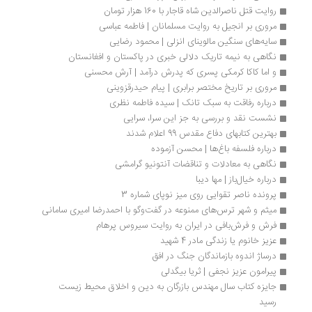
روایت قتل ناصرالدین شاه قاجار با 160 هزار تومان
مروری بر انجیل به روایت مسلمانان | فاطمه عباسی
سایه‌های سنگین مالوینای انزلی | محمود رضایی
نگاهی به نیمه تاریک دلالی خبری در پاکستان و افغانستان
و اما کاکا کرمکی پسری که پدرش درآمد | آرش محسنی
مروری بر تاریخ مختصر برابری | پیام حیدرقزوینی
درباره رفاقت به سبک تانک | سیده فاطمه نظری
نشست نقد و بررسی به جز این سرا، سرایی
بهترین کتابهای دفاع مقدس 99 اعلام شدند
درباره فلسفه باغ‌ها | محسن آزموده
نگاهی به معادلات و تناقضات آنتونیو گرامشی
درباره خیال‌باز | مها دیبا
پرونده ناصر تقوایی روی میز نوپای شماره 3
میثم و شهر ترس‌های ممنوعه در گفت‌وگو با احمدرضا امیری سامانی
فرش و فرش‌بافی در ایران به روایت سیروس پرهام
عزیز خانوم یا زندگی مادر 4 شهید
درساژ اندوه بازماندگان جنگ در افق
پیرامون عزیز نجفی | ثریا بیگدلی
جایزه کتاب سال مهندس بازرگان به دین و اخلاق محیط زیست 
رسید