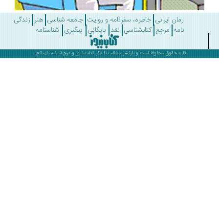
رمان ایرانی
خاطره، سفرنامه و روایت
جامعه شناسی
هنر
زندگی
نامه
مرجع
کتابشناسی
نقد
بایگانی
پیگیری
شناسنامه
کلیه حقوق محفوظ است و بازنشر مطالب با ذکر
کتاب نیوز
و درج لینک، بلامانع .