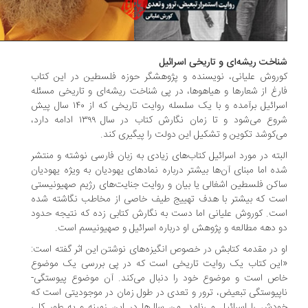
اخت ریشه‌ای و تاریخی اسرائیل
روش علیانی، نویسنده و پژوهشگر حوزه فلسطین در این کتاب
رغ از شعارها و هیاهوها، در پی شناخت ریشه‌ای و تاریخی مسئله
اسرائیل برآمده و با یک سلسله روایت تاریخی که از ۱۴۰ سال پیش
شروع می‌شود و تا زمان نگارش کتاب در سال ۱۳۹۹ ادامه دارد،
‌کوشد تکوین و تشکیل این دولت را پیگیری کند.
بته در مورد اسرائیل کتاب‌های زیادی به زبان فارسی نوشته و منتشر
ه اما مبنای آن‌ها بیشتر درباره نمادهای یهودیان به‌ ویژه یهودیان
کن فلسطین اشغالی یا بیان و روایت جنایت‌های رژیم صهیونیستی
ت که بیشتر با هدف تهییج طیف خاصی از مخاطب نگاشته شده
ت. کوروش علیانی اما دست به نگارش کتابی زده که نتیجه حدود
 دهه مطالعه و پژوهش او درباره اسرائیل و صهیونیسم است.
 در مقدمه کتابش در خصوص انگیزه‌های نوشتن این اثر گفته است:
این کتاب یک روایت تاریخی است که در پی بررسی یک موضوع
ص است و موضوع خود را دنبال می‌کند. آن موضوع پیوستگی-
پیوستگی تبعیض، ترور و تعدی در طول زمان در موجودیتی است که
دش را اسرائیل می‌نامد. من سال‌ها در این زمینه و به‌ طور کلی