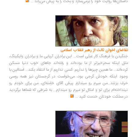
ستان‌ها روایت خود را برمی‌سازد و بحث را به پیش می‌راند
...
اضای اخوان ثالث از رهبر انقلاب اسلامی
گیدن با فرهنگ کار عبثی است... این برادران آریایی ما و برادران وایکینگ،
ل اینکه سحرخیزتر از ما بوده‌اند و رفته‌اند جاهای خوب دنیا مسکن
ده‌اند... ما همین چیزها را نداریم. کسی نداریم از ما انتقاد بکند... استالین با
ود اینکه خودش گرجی بود، می‌خواست در گرجستان نیز همه روسی
ف بزنند...من میرم رو میندازم پیش آقای خامنه‌ای، من برای خودم رو
نداخته‌ام برای تو و امثال تو میرم رو میندازم... به شرطی که شماها برگردید
 مملکت خودتان خدمت کنید
...