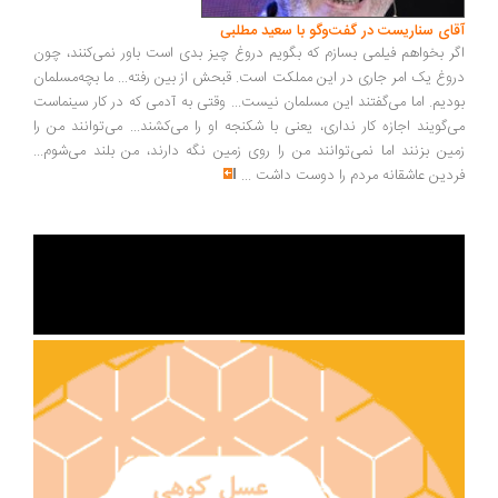
ای سناریست در گفت‌وگو با سعید مطلبی
ر بخواهم فیلمی بسازم که بگویم دروغ چیز بدی است باور نمی‌کنند، چون
وغ یک امر جاری در این مملکت است. قبحش از بین رفته... ما بچه‌مسلمان
دیم. اما می‌گفتند این مسلمان نیست... وقتی به آدمی که در کار سینماست
‌گویند اجازه کار نداری، یعنی با شکنجه او را می‌کشند... می‌توانند من را
ین بزنند اما نمی‌توانند من را روی زمین نگه دارند، من بلند می‌شوم...
دین عاشقانه مردم را دوست داشت
...