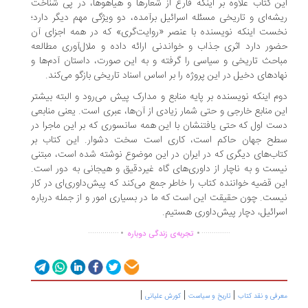
ن کتاب علاوه بر اینکه فارغ از شعارها و هیاهوها، در پی شناخت
شه‌ای و تاریخی مسئله اسرائیل برآمده، دو ویژگی مهم دیگر دارد؛
ست اینکه نویسنده با عنصر «روایت‌گری» که در همه اجزای آن
ور دارد اثری جذاب و خواندنی ارائه داده و ملال‌آوری مطالعه
احث تاریخی و سیاسی را گرفته و به این صورت، داستان آدم‌ها و
ادهای دخیل در این پروژه را بر اساس اسناد تاریخی بازگو می‌کند.
م اینکه نویسنده بر پایه منابع و مدارک پیش می‌رود و البته بیشتر
ن منابع خارجی و حتی شمار زیادی از آن‌ها، عبری است. یعنی منابعی
ت اول که حتی یافتنشان با این همه سانسوری که بر این ماجرا در
طح جهان حاکم است، کاری است سخت دشوار. این کتاب بر
اب‌های دیگری که در ایران در این موضوع نوشته شده‌ است، مبتنی
ست و به ناچار از داوری‌های گاه غیردقیق و هیجانی به‌ دور است.
ن قضیه خواننده کتاب را خاطر جمع می‌کند که پیش‌داوری‌ای در کار
ست. چون حقیقت این است که ما در بسیاری امور و از جمله درباره
رائیل، دچار پیش‌داوری هستیم.
.
.
...............
..............
تجربه‌ی زندگی دوباره
|
|
|
رفی و نقد کتاب
تاریخ و سیاست
کورش علیانی