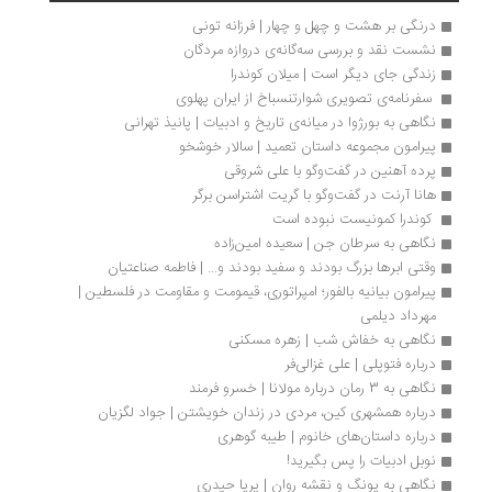
درنگی بر هشت و چهل و چهار | فرزانه تونی
نشست نقد و بررسی سه‌گانه‌ی دروازه مردگان
زندگی جای دیگر است | میلان کوندرا 
 سفرنامه‌ی تصویری شوارتنسباخ از ایران پهلوی
نگاهی به بورژوا در میانه‌ی تاریخ و ادبیات | پانیذ تهرانی
پیرامون مجموعه داستان تعمید | سالار خوشخو
پرده آهنین در گفت‌وگو با علی شروقی
هانا آرنت در گفت‌وگو با گریت اشتراسن برگر
 کوندرا کمونیست نبوده است 
نگاهی به سرطان جن | سعیده امین‌زاده
وقتی ابرها بزرگ بودند و سفید بودند و... | فاطمه صناعتیان
پیرامون بیانیه بالفور؛ امپراتوری، قیمومت و مقاومت در فلسطین | 
مهرداد دیلمی
نگاهی به خفاش شب | زهره مسکنی
درباره فتوپلی | علی غزالی‌فر
نگاهی به 3 رمان درباره مولانا | خسرو فرمند
درباره همشهری کین، مردی در زندان خویشتن | جواد لگزیان
درباره داستان‌های خانوم | طیبه گوهری
نوبل ادبیات را پس بگیرید!
نگاهی به یونگ و نقشه روان | پریا حیدری