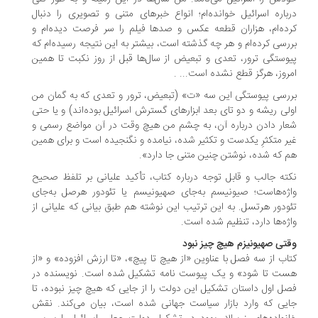
باره اسرائیل خوانده‌ام؛ انواع خبرهای متنی و تصویری را دنبال
ده‌ام، هزاران قطعه عکس و صدها فیلم را سر فرصت دیده‌ام و
رسی کرده‌ام و هر چه گذشته است، بیشتر به این نتیجه رسیده‌ام که
وستگی ترور، تعدی و تبعیض از سال‌ها قبل از روز نکبت تا همین
روز، هرگز قطع نشده است... .
رسی پیوستگی این سه «ت» (تبعیض، ترور و تعدی که به گمان من
لی ریشه و دو تای بعد ابزارهای گسترش اسرائیل بوده‌اند) و یا حتی
ار دادن درباره آن، به چشم من هیچ ‌وقت در آن مواضع رسمی و
ر متکثرِ یکدست و تکثیر شده، نیامده و نگنجیده است و برای همین
 که شده، نوشتن چنین متنی جا دارد».
ته جالب و قابل توجه درباره کتاب، تأکید علیانی بر تلفظ صحیح
ژه‌هاست؛ صیونیسم به‌جای صهیونیسم یا تئودور هرصل به‌جای
ودور هرتسل. به این ترتیب این نوشته هم طبق بیانی که علیانی از
ژه‌ها دارد، تنظیم شده است.
تی صهیونیزم هیچ چیز نبود
اب از سه فصل با عناوین «از هیچ تا پیچ»، «تا ارزش افزوده» و «از
ست تا شود» و یک پیوست نامه تشکیل شده است. نویسنده در
ل اول داستان تشکیل این دولت را از جایی که هیچ چیز نبوده، تا
یی که وارد بازار سیاست‌ جهانی شده‌ است، بیان می‌کند. نقش