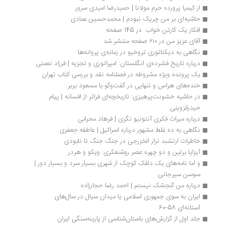
از کیمیا پرورده حرم مولانا | حمیدرضا امیدی‌ سرور
حاشیه‌ای بر من چریک نبودم | محمد‌حسین عمادی
افکار یک کارتن خواب  در 145 صفحه
آقای عزیز من در ۶۱۰ صفحه منتشر شد
نگاهی به دیکتاتوری تروخیو در زمانه‌ی پروانه‌ها
درباره تاریخ فشرده‌ی انگلستان: امپراتوری و تجزیه | فرزاد نعمتی
یک پرونده ویژه مشروطه در فصلنامه نقد و بررسی کتاب تهران
خنده‌های هراس و تنهایی در گفت‌وگو با مسعود بربر
در حاشیه خشونت‌پرهیزی: تاریخچه‌ای فراتر از افسانه | پیام 
حیدرقزوینی
درباره میراث فکری آنتونیو نگری | فرهاد محرابی
نگاهی به ده غلط مشهور درباره اسرائیل | عاطفه جعفری
خاطرات ارتشبد نزار الخزرجی در جنگ جنگ تا نابودی
آیزایا برلین و دو چهره عصر روشنفکری: ویکو و هردر
و اما نامه‌های یک دلقک کوچک از شهری بسیار سرد و بسیار دور | 
سوسن سیرجانی 
درباره من گنجشک نیستم | احمد رضا حجارزاده
ایران به سوی جمهوری اسلامی یا میدان سیال در سال‌های 
آستانه‌ای 58-60
جلد اول از گزارش‌های باستان‌شناسی از پارینه‌سنگی ایران