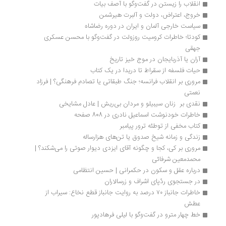
انقلاب را زیستن در گفت‌‏وگو با آصف بیات
خروج، اعتراض، دولت و آلبرت هیرشمن
سیاست خارجی آلمان و ایران در دوره رضاشاه
کودتا؛ خاطرات کرومیت روزولت در گفت‌وگو با محسن عسکری 
جهقی
آران یا آذربایجان در موج خیز تاریخ
حیات فلسفه از سقراط تا دریدا در یک کتاب
مروری بر انقلاب فرانسه؛ جنگ طبقاتی یا تصادم فرهنگی؟ | فرزاد 
نعمتی
نقدی بر  زنان سیبیلو و مردان بی‌ریش | عادل مشایخی 
خاطرات خودنوشت اسماعیل نادری در 808 صفحه
کتاب مخفی از توطئه ترور پیامبر
زندگی و زمانه شیخ صدوق یا تن‌های هزارساله
مروری بر کی، کجا و چگونه آقای ایزدی دیوار صوتی را می‌شکند؟ | 
محمدمعین شرفائی
درباره عقل و سکون در حکمرانی | حسین انتظامی
در جستجوی ردّپای اشراف و زرسالاران
خاطرات جانباز ۷۰ درصد به روایت جانباز قطع نخاع: سیراب از 
عطش
خط چهار مترو در گفت‌وگو با لیلی فرهادپور