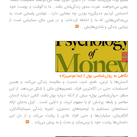
یم بود، فروریخته است. در دنیای امروز، همه می‌خواهند فاشیست باشند؛
نی می‌خواهند نفرت، محورِ زندگی‌شان باشد... ما با گوشت و پوست خود
ساس کردیم «دیگری» بودن چه معنایی دارد... نوشتن پاسخی است به
‌عدالتی‌هایی که ما را احاطه کرده‌اند، و در عین حال، ستایشی است از
بایی زندگی و شادی‌هایش
...
اهی به روان‌شناسی پول | ایما موسی‌زاده
سان‌ها با ترس، طمع، امید، حسرت و مقایسه زندگی می‌کنند و همین
ساسات، حتی در آگاه‌ترین افراد، تصمیم‌های مالی را شکل می‌دهد. از این
ظر، «روان‌شناسی پول» بیش از آنکه درباره پول باشد، کتابی درباره انسان
اصر و رابطه پرتنش او با مفهوم ثروت و دارایی است... اوزل به‌جای ارائه
خه‌های مستقیم یا توصیه‌های دستوری، تجربه زندگی سرمایه‌گذاران،
رآفرینان، میلیاردرها و حتی افراد عادی را روایت می‌کند و از دل این
ستان‌ها روایت خود را برمی‌سازد و بحث را به پیش می‌راند
...