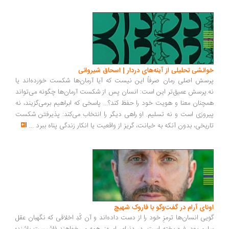
انشی تحلیلی از آینه‌های دردار | اسحاق شیروانی
سش اصلی رمان صرفاً این نیست که آیا آرمان‌ها شکست خورده‌اند یا
.پرسش عمیق‌تر این است: انسان پس از شکست آرمان‌ها چگونه می‌تواند
چنان معنا و هویت خود را حفظ کند؟... پاسخی که ابراهیم برمی‌گزیند، نه
روزی است و نه تسلیم. او راهی دیگر را انتخاب می‌کند: پذیرفتن شکست
ریخی، بدون آنکه به خیانت، گریز از واقعیت یا انکار زندگی پناه ببرد
...
ونای آرام در گفت‌وگو با فاروک شهیچ
یی انسان‌ها ترمزِ خود را از دست داده‌اند و آن کُدِ اخلاقی که نگهبان عقل