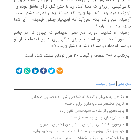
‌بینی که نه، روز قبل از آن هم عاشق بوده‌ای. آن‌قدر عقب می‌روی
 می‌فهمی از روزی که دنیا آمده‌ای، یا حتی قبل از آن عاشق بوده‌ای.
‌وقت درمی‌یابی که تنها چیزی که مبدأ تاریخی ندارد، عشق است.
سینه! من واقعاً یادم نمی‌آید که اولین‌بار چطور فهمیدم... آیا شما
زی یادتان می‌آید؟
سینه آه کشید: ادوارد! من حتی نمیدانم که چیزی که در جانم
له‌ور شده، عشق است یا چیزی دیگر. برای همین آمده‌ام تا از تو
رسم. آمده‌ام بپرسم که نشانه‌ عشق چیست؟»
با ۲۰۸ صفحه و قیمت ۳۰ هزار تومان منتشر شده است.
|
|
ن ایرانی
تاریخ و سیاست
نگاهی به هیتلر و کتابخانه شخصی‌اش | طه‌حسین فراهانی
تاریخ مختصر سرمایه‌داری برای دخترم!
بریده‌هایی از مقالات سیدحسن تقی زاده
سایبانی برای زمین و محیط زیست
پیرامون نامه‌هایی از کرمان به دوبلین | کامران سپهران
درباره زندگی روزمره در سایه استالینیسم | حسن شهسواری
و اما درآمدی بر مایکل اوکشات | مجتبی حدیدی