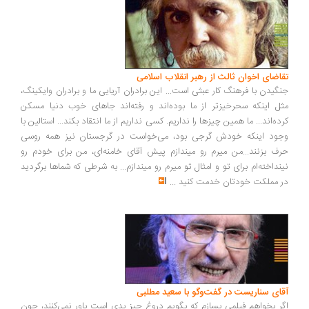
اضای اخوان ثالث از رهبر انقلاب اسلامی
گیدن با فرهنگ کار عبثی است... این برادران آریایی ما و برادران وایکینگ،
ل اینکه سحرخیزتر از ما بوده‌اند و رفته‌اند جاهای خوب دنیا مسکن
ده‌اند... ما همین چیزها را نداریم. کسی نداریم از ما انتقاد بکند... استالین با
ود اینکه خودش گرجی بود، می‌خواست در گرجستان نیز همه روسی
ف بزنند...من میرم رو میندازم پیش آقای خامنه‌ای، من برای خودم رو
نداخته‌ام برای تو و امثال تو میرم رو میندازم... به شرطی که شماها برگردید
 مملکت خودتان خدمت کنید
...
ای سناریست در گفت‌وگو با سعید مطلبی
ر بخواهم فیلمی بسازم که بگویم دروغ چیز بدی است باور نمی‌کنند، چون