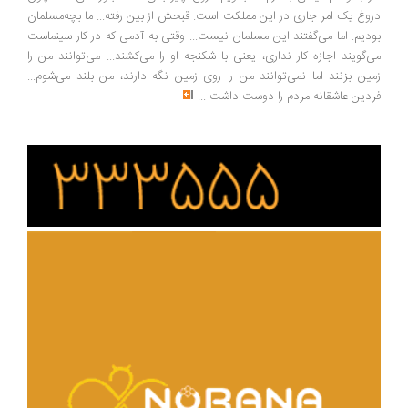
وغ یک امر جاری در این مملکت است. قبحش از بین رفته... ما بچه‌مسلمان
دیم. اما می‌گفتند این مسلمان نیست... وقتی به آدمی که در کار سینماست
‌گویند اجازه کار نداری، یعنی با شکنجه او را می‌کشند... می‌توانند من را
ین بزنند اما نمی‌توانند من را روی زمین نگه دارند، من بلند می‌شوم...
دین عاشقانه مردم را دوست داشت
...