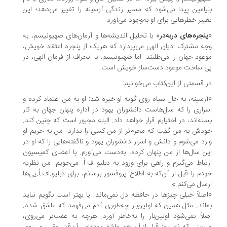
یامین پیدا می‌شود که مسیر زندگی‌ آرسینه را تغییر می‌دهد؛ این
ییر خطرهایی برای او به‌وجود می‌آورد...
نجره‌های دربه‌در
» با تحلیل اندیشه‌ها و آرمان‌های صهیونیسم، به
ه مشترک ادیان الهی می‌پردازد که هریک از پنجره اعتقاد خویش،
عود جهان را می‌طلبند. اما صهیونیسم، با انحراف از فرمان الهی، در
 ساخت موعود دست‌ساز خویش است.
 قسمتی از این‌کتاب می‌خوانیم:
رسینه، به خال سیاه روی گونه‌ او خیره شد: او به من اعتماد کرده و
راری را که سال‌هاست دانشوران یهود در اداره‌ پنهان جهان به کار
ته‌اند، در اختیارم قرار خواهد داد. البته مجبور است که چنین کند.
دش به من گفت که محرم‌تر از من کسی را ندارد. من به حریم او
رد می‌شوم و دانش و اسرار دانشوران یهود و ناگفته‌هایی را که او در
ن سال‌ها از من پنهان کرده، به‌دست می‌آورم. با اعضای کمیسیون
تباط می‌گیرم و راهی برای ورود به دبلیو.اف.اُ. می‌جویم. من نظریه‌
دم را قبل از آن‌که به اطلاع پروفسور برسانم‌، برای دبلیو.اف.اُ.یی‌ها
سال می‌کنم.»
صلاً خیلی چیزها در حافظه دل نمی‌ماند. یا بهتر است بگویم نباید
اند. مثل همین که اولین‌بار چه‌طوری آدم می‌فهمد که عاشق شده.
لاً نمی‌شود اولین‌بار را به‌خاطر آورد. هرچه به عقب‌تر می‌روی،