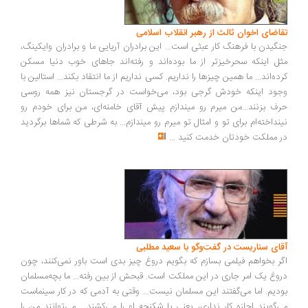
تقاضای اخوان ثالث از رهبر انقلاب اسلامی
جنگیدن با فرهنگ کار عبثی است... این برادران آریایی ما و برادران وایکینگ،
مثل اینکه سحرخیزتر از ما بوده‌اند و رفته‌اند جاهای خوب دنیا مسکن
کرده‌اند... ما همین چیزها را نداریم. کسی نداریم از ما انتقاد بکند... استالین با
وجود اینکه خودش گرجی بود، می‌خواست در گرجستان نیز همه روسی
حرف بزنند...من میرم رو میندازم پیش آقای خامنه‌ای، من برای خودم رو
نینداخته‌ام برای تو و امثال تو میرم رو میندازم... به شرطی که شماها برگردید
در مملکت خودتان خدمت کنید
...
آقای سناریست در گفت‌وگو با سعید مطلبی
اگر بخواهم فیلمی بسازم که بگویم دروغ چیز بدی است باور نمی‌کنند، چون
دروغ یک امر جاری در این مملکت است. قبحش از بین رفته... ما بچه‌مسلمان
بودیم. اما می‌گفتند این مسلمان نیست... وقتی به آدمی که در کار سینماست
می‌گویند اجازه کار نداری، یعنی با شکنجه او را می‌کشند... می‌توانند من را