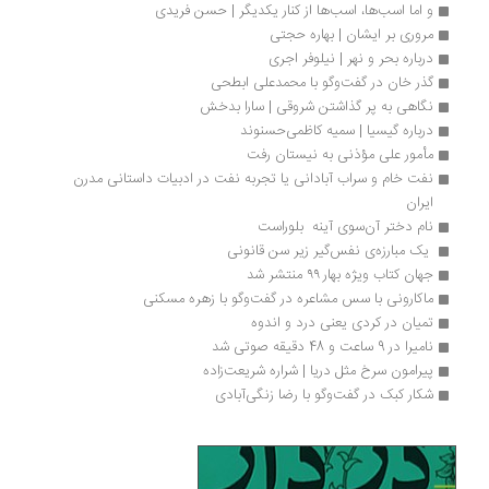
و اما اسب‌ها، اسب‌ها از کنار یکدیگر | حسن فریدی
مروری بر ایشان | بهاره حجتی
درباره بحر و نهر | نیلوفر اجری 
گذر خان در گفت‌وگو با محمدعلی ابطحی
نگاهی به پر گذاشتن شروقی | سارا بدخش
درباره گیسیا | سمیه کاظمی‌حسنوند
مأمور علی مؤذنی به نیستان رفت 
نفت خام و سراب آبادانی یا تجربه نفت در ادبیات داستانی مدرن 
ایران
نام دختر آن‌سوی آینه  بلوراست
 یک مبارزه‌ی نفس‌گیر زیر سن قانونی
جهان کتاب ویژه بهار ۹۹ منتشر شد
ماکارونی با سس مشاعره در گفت‌وگو با زهره مسکنی
تمیان در کردی یعنی درد و اندوه
نامیرا در 9 ساعت و 48 دقیقه صوتی شد
پیرامون سرخ مثل دریا | شراره شریعت‌زاده
شکار کبک در گفت‌وگو با رضا زنگی‌آبادی