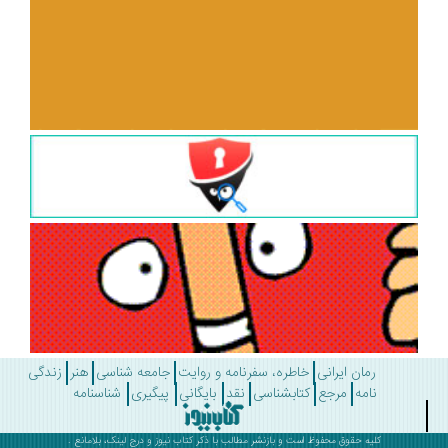
رمان ایرانی
خاطره، سفرنامه و روایت
جامعه شناسی
هنر
زندگی
نامه
مرجع
کتابشناسی
نقد
بایگانی
پیگیری
شناسنامه
کلیه حقوق محفوظ است و بازنشر مطالب با ذکر
کتاب نیوز
و درج لینک، بلامانع .