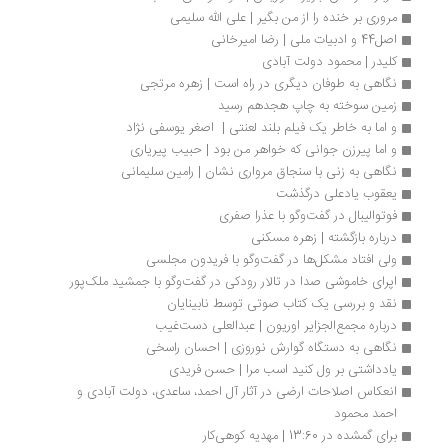
مروری بر خنده را از من بگیر | علی الله سلیمی 
اصل44 و ادبیات ملی | رضا امیرخانی
کلیدر | محمود دولت آبادی 
نگاهی به طوفان دیگری در راه است | زهره مرتجی 
زمین سوخته به چاپ هجدهم رسید
و اما به خاطر یک فیلم بلند لعنتی |  اصغر یوسفی نژاد
و اما پیرزن جوانی که خواهر من بود | حبیب پیریاری
نگاهی به زنی با سنجاق مرواری ‏نشان | رامین سلیمانی
یعقوب یادعلی درگذشت
فوتوالیبال در گفت‌وگو با عذرا صفری
درباره بازگشته | زهره مسکنی 
ولی افتاد مشکل‌ها در گفت‌وگو با فریدون مجلسی
اپرای خاموشی صدا در تالار رودکی در گفت‌وگو با جمشید ملک‌پور
نقد و بررسی یک کتاب صوتی توسط نابینایان
درباره مجمع‌الجزایر اوریون | عبدالعلی دست‌غیب
نگاهی به دستگاه گوارش نوروزی | احسان راسخی
یادداشتی بر ول کنید اسب مرا | حسن فریدی
انعکاس اصلاحات ارضی در آثار آل احمد، ساعدی، دولت ‌آبادی و 
احمد محمود
برای گمشده در 13:60 | مهدیه کوهی‌کار