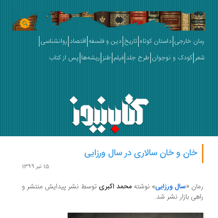
رمان خارجی
داستان کوتاه
تاریخ
دین و فلسفه
اقتصاد
روانشناسی
شعر
کودک و نوجوان
طرح جلد
فیلم
طنز
ریشه‌ها
پس از کتاب
خان و خان سالاری در سال ورزایی
15 تیر 1399
رمان «
سال ورزایی
» نوشته
محمد اکبری
توسط نشر پیدایش منتشر و
راهی بازار نشر شد.