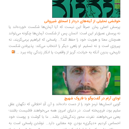
خوانشی تحلیلی از آینه‌های دردار | اسحاق شیروانی
پرسش اصلی رمان صرفاً این نیست که آیا آرمان‌ها شکست خورده‌اند یا
نه.پرسش عمیق‌تر این است: انسان پس از شکست آرمان‌ها چگونه می‌تواند
همچنان معنا و هویت خود را حفظ کند؟... پاسخی که ابراهیم برمی‌گزیند، نه
پیروزی است و نه تسلیم. او راهی دیگر را انتخاب می‌کند: پذیرفتن شکست
تاریخی، بدون آنکه به خیانت، گریز از واقعیت یا انکار زندگی پناه ببرد
...
اونای آرام در گفت‌وگو با فاروک شهیچ‭
گویی انسان‌ها ترمزِ خود را از دست داده‌اند و آن کُدِ اخلاقی که نگهبان عقل
سلیم بود، فروریخته است. در دنیای امروز، همه می‌خواهند فاشیست باشند؛
یعنی می‌خواهند نفرت، محورِ زندگی‌شان باشد... ما با گوشت و پوست خود
احساس کردیم «دیگری» بودن چه معنایی دارد... نوشتن پاسخی است به