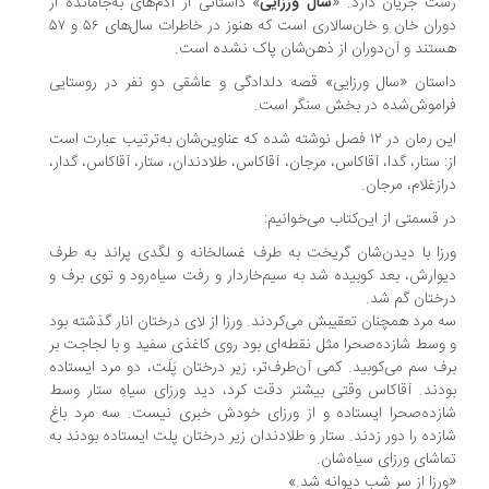
رشت جریان دارد. «
سال ورزایی
» داستانی از آدم‌های به‌جامانده از
دوران خان و خان‌سالاری است که هنوز در خاطرات سال‌های ۵۶ و ۵۷
هستند و آن‌دوران از ذهن‌شان پاک نشده است.
داستان «سال ورزایی» قصه دلدادگی و عاشقی دو نفر در روستایی
فراموش‌شده در بخش سنگر است.
این‌ رمان در ۱۲ فصل نوشته شده که عناوین‌شان به‌ترتیب عبارت است
از: ستار، گدا، آقاکاس، مرجان، آقاکاس، طلادندان، ستار، آقاکاس، گدار،
درازغلام، مرجان.
در قسمتی از این‌کتاب می‌خوانیم:
ورزا با دیدن‌شان گریخت به طرف غسالخانه و لگدی پراند به طرف
دیوارش، بعد کوبیده شد به سیم‌خاردار و رفت سیاه‌رود و توی برف و
درختان گم شد.
سه مرد همچنان تعقیبش می‌کردند. ورزا از لای درختان انار گذشته بود
و وسط شازده‌صحرا مثل نقطه‌ای بود روی کاغذی سفید و با لجاجت بر
برف سم می‌کوبید. کمی آن‌طرف‌تر، زیر درختان پَلَت، دو مرد ایستاده
بودند. آقاکاس وقتی بیشتر دقت کرد، دید ورزای سیاهِ ستار وسط
شازده‌صحرا ایستاده و از ورزای خودش خبری نیست. سه مرد باغ
شازده را دور زدند. ستار و طلادندان زیر درختان پلت ایستاده بودند به
تماشای ورزای سیاه‌شان.
«ورزا از سر شب دیوانه شد.»