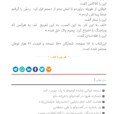
این را آقاکاس گفت.
«وقتی از طویله درآوردم تا آبش بدم از دستم فرار کرد. ردش را گرفتم
اینجا پیداش کردم.»
این را ستار گفت.
«تف به این کار، به این کسب، به این تفریح. تف به هرکس که
ورزاجنگ را اختراع کرد. پسرم پاک خل شده.»
این را طلادندان گفت.
این‌کتاب با ۱۱۶ صفحه، شمارگان ۵۰۰ نسخه و قیمت ۲۲ هزار تومان
منتشر شده است.
.
.
..............
...............
هر روز با کتاب
|
رمان ایرانی
نسخه ایرانی شازده کوچولو با یک پیرمرد آمد
جسارت هیوا در گفت‌وگو با فرزانه نکو
هشت کتاب امام رضایی | محمدرضا خراسانی‌زاده
راز رخشید در گفت‌وگو با علی سلطانی
درباره مردگان جزیره‌ موریس | کاوه فولادی نسب