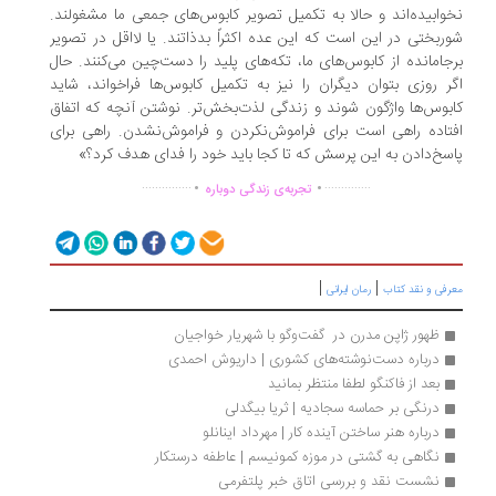
وابیده‌اند و حالا به تکمیل تصویر کابوس‌های جمعی ما مشغولند.
ربختی در این است که این عده اکثراً بدذاتند. یا لااقل در تصویر
جامانده از کابوس‌های ما، تکه‌های پلید را دست‌چین می‌کنند. حال
ر روزی بتوان دیگران را نیز به تکمیل کابوس‌ها فراخواند، شاید
بوس‌ها واژگون شوند و زندگی لذت‌بخش‌تر. نوشتن آنچه که اتفاق
تاده راهی است برای فراموش‌نکردن و فراموش‌نشدن. راهی برای
سخ‌دادن به این پرسش که تا کجا باید خود را فدای هدف کرد؟»
.
.
...............
..............
تجربه‌ی زندگی دوباره
|
|
رفی و نقد کتاب
رمان ایرانی
ظهور ژاپن ‌مدرن در  گفت‌و‌گو با شهریار خواجیان
درباره دست‌نوشته‌های کشوری | داریوش احمدی
بعد از فاکنگو لطفا منتظر بمانید
درنگی بر حماسه سجادیه | ثریا بیگدلی
درباره هنر ساختن آینده کار | مهرداد اینانلو
نگاهی به گشتی در موزه کمونیسم | عاطفه درستکار 
نشست نقد و بررسی اتاق خبر پلتفرمی