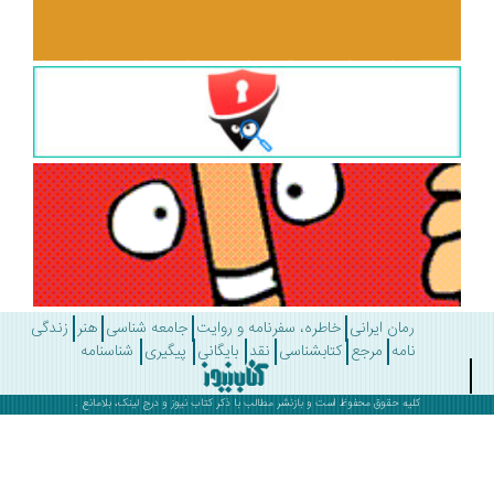
رمان ایرانی
خاطره، سفرنامه و روایت
جامعه شناسی
هنر
زندگی
نامه
مرجع
کتابشناسی
نقد
بایگانی
پیگیری
شناسنامه
کلیه حقوق محفوظ است و بازنشر مطالب با ذکر
کتاب نیوز
و درج لینک، بلامانع .