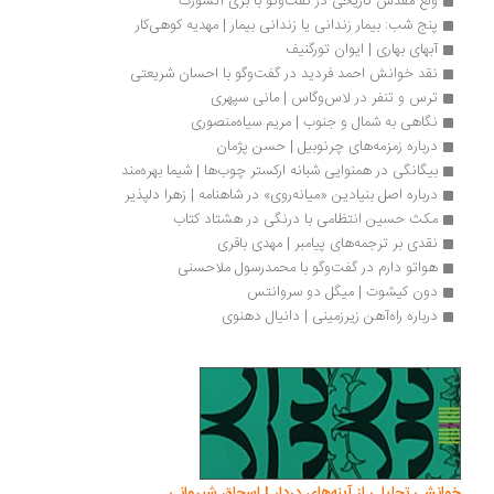
ولع مقدس تاریخی در گفت‌وگو با بری آنسوُرث
پنج شب: بیمار زندانی یا زندانی بیمار | مهدیه کوهی‌کار
آبهای بهاری | ایوان تورگنیف
نقد خوانش احمد فردید در گفت‌وگو با احسان شریعتی
ترس و تنفر در لاس‌وگاس | مانی سپهری
نگاهی به شمال و جنوب | مریم سیاه‌منصوری
درباره زمزمه‌های چرنوبیل | حسن پژمان
بیگانگی در همنوایی شبانه ارکستر چوب‌ها | شیما بهره‌مند
درباره اصل بنیادین «میانه‌روی» در شاهنامه | زهرا دلپذیر
مکث حسین انتظامی با درنگی در هشتاد کتاب
نقدی بر ترجمه‌های پیامبر | مهدی باقری
هواتو دارم در گفت‌وگو با محمدرسول ملاحسنی
دون کیشوت | میگل دو سروانتس
درباره راه‌آهن زیرزمینی | دانیال دهنوی
انشی تحلیلی از آینه‌های دردار | اسحاق شیروانی