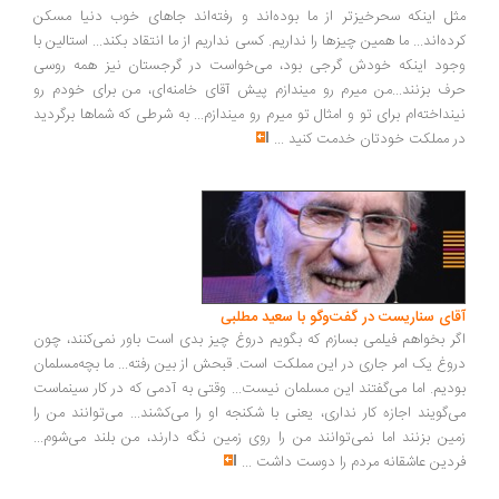
ل اینکه سحرخیزتر از ما بوده‌اند و رفته‌اند جاهای خوب دنیا مسکن
ده‌اند... ما همین چیزها را نداریم. کسی نداریم از ما انتقاد بکند... استالین با
ود اینکه خودش گرجی بود، می‌خواست در گرجستان نیز همه روسی
ف بزنند...من میرم رو میندازم پیش آقای خامنه‌ای، من برای خودم رو
نداخته‌ام برای تو و امثال تو میرم رو میندازم... به شرطی که شماها برگردید
 مملکت خودتان خدمت کنید
...
ای سناریست در گفت‌وگو با سعید مطلبی
ر بخواهم فیلمی بسازم که بگویم دروغ چیز بدی است باور نمی‌کنند، چون
وغ یک امر جاری در این مملکت است. قبحش از بین رفته... ما بچه‌مسلمان
دیم. اما می‌گفتند این مسلمان نیست... وقتی به آدمی که در کار سینماست
‌گویند اجازه کار نداری، یعنی با شکنجه او را می‌کشند... می‌توانند من را
ین بزنند اما نمی‌توانند من را روی زمین نگه دارند، من بلند می‌شوم...
دین عاشقانه مردم را دوست داشت
...