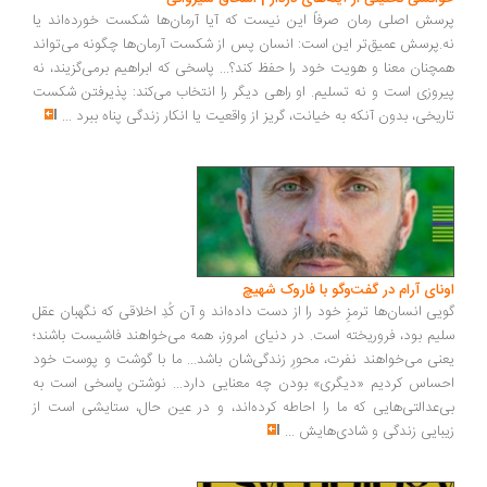
سش اصلی رمان صرفاً این نیست که آیا آرمان‌ها شکست خورده‌اند یا
.پرسش عمیق‌تر این است: انسان پس از شکست آرمان‌ها چگونه می‌تواند
چنان معنا و هویت خود را حفظ کند؟... پاسخی که ابراهیم برمی‌گزیند، نه
روزی است و نه تسلیم. او راهی دیگر را انتخاب می‌کند: پذیرفتن شکست
ریخی، بدون آنکه به خیانت، گریز از واقعیت یا انکار زندگی پناه ببرد
...
ونای آرام در گفت‌وگو با فاروک شهیچ
یی انسان‌ها ترمزِ خود را از دست داده‌اند و آن کُدِ اخلاقی که نگهبان عقل
یم بود، فروریخته است. در دنیای امروز، همه می‌خواهند فاشیست باشند؛
نی می‌خواهند نفرت، محورِ زندگی‌شان باشد... ما با گوشت و پوست خود
ساس کردیم «دیگری» بودن چه معنایی دارد... نوشتن پاسخی است به
‌عدالتی‌هایی که ما را احاطه کرده‌اند، و در عین حال، ستایشی است از
بایی زندگی و شادی‌هایش
...