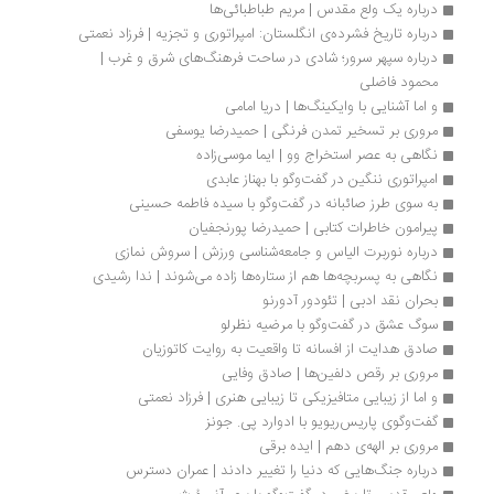
درباره یک ولع مقدس | مریم طباطبائی‌ها
درباره تاریخ فشرده‌ی انگلستان: امپراتوری و تجزیه | فرزاد نعمتی
درباره سپهر سرور؛ شادی در ساحت فرهنگ‌های شرق و غرب | 
محمود فاضلی
و اما آشنایی با وایکینگ‌ها | دریا امامی
مروری بر تسخیر تمدن فرنگی | حمیدرضا یوسفی
نگاهی به عصر استخراج وو | ایما موسی‌زاده
امپراتوری ننگین در گفت‌وگو با بهناز عابدی
به سوی طرز صائبانه در گفت‌وگو با سیده فاطمه حسینی
پیرامون خاطرات کتابی | حمیدرضا پورنجفیان
درباره نوربرت الیاس و جامعه‌شناسی ورزش | سروش نمازی
نگاهی به پسربچه‌ها هم از ستاره‌ها زاده می‌شوند | ندا رشیدی
بحران نقد ادبی | تئودور آدورنو
سوگ عشق در گفت‌وگو با مرضیه نظرلو
صادق هدایت از افسانه تا واقعیت به روایت کاتوزیان
مروری بر رقص دلفین‌ها | صادق وفایی
و اما از زیبایی متافیزیکی تا زیبایی هنری | فرزاد نعمتی
گفت‌وگوی پاریس‌ریویو با ادوارد پی. جونز
مروری بر الهه‌ی دهم | ایده برقی
درباره جنگ‌هایی که دنیا را تغییر دادند | عمران دسترس