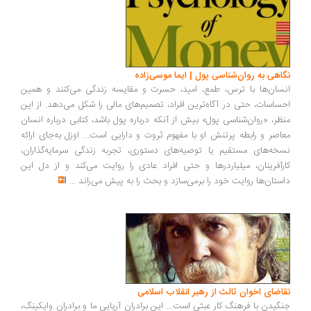
اهی به روان‌شناسی پول | ایما موسی‌زاده
سان‌ها با ترس، طمع، امید، حسرت و مقایسه زندگی می‌کنند و همین
ساسات، حتی در آگاه‌ترین افراد، تصمیم‌های مالی را شکل می‌دهد. از این
ظر، «روان‌شناسی پول» بیش از آنکه درباره پول باشد، کتابی درباره انسان
اصر و رابطه پرتنش او با مفهوم ثروت و دارایی است... اوزل به‌جای ارائه
خه‌های مستقیم یا توصیه‌های دستوری، تجربه زندگی سرمایه‌گذاران،
رآفرینان، میلیاردرها و حتی افراد عادی را روایت می‌کند و از دل این
ستان‌ها روایت خود را برمی‌سازد و بحث را به پیش می‌راند
...
اضای اخوان ثالث از رهبر انقلاب اسلامی
گیدن با فرهنگ کار عبثی است... این برادران آریایی ما و برادران وایکینگ،