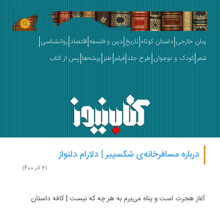
ان خارجی
داستان کوتاه
تاریخ
دین و فلسفه
اقتصاد
روانشناسی
ر
کودک و نوجوان
طرح جلد
فیلم
طنز
ریشه‌ها
پس از کتاب
درباره مسافرخانه‌ی شکسپیر | دلارام دلنواز
21 آذر 1400
از هجرت است و پناه می‌برم به هر چه که نیست | کافه داستان