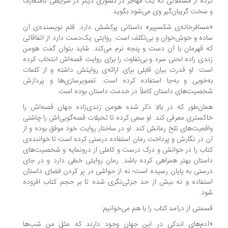
ده از مشکلاتی که یک مهاجر در کشوری دیگر در شرایطی نامتعارف
سخت گریبان‌گیر وی می‌شود بگوید.
سافرخانه‌ی شکسپیر» داستانی پرکشش دارد. قلم نویسنده‌ی آن
ده و خوش‌خوان و بی‌تکلف است. روایتی یک‌دست دارد از اتفاقاتی
 قهرمان با آن دست و پنجه نرم می‌کند. شاید بتوان گفت هومن
دی زاده لحنی سرد و بی‌تفاوت را برای روایت قصه‌اش انتخاب کرده
ت. او قدرت بیان قابلی برای ارائه‌ی روایتش داشته و از کلمات
‌خوبی و به‌جا استفاده کرده است. تصویرسازی‌ها و پردازش
صیت‌های داستان کاملاً در خدمت داستان بوده است.
ان‌طور که در بالا ذکر شده هومن زندی‌زاده جهان قصه‌اش را
کستری معرفی کند. او سعی کرده تا تخیلات قصه‌گویی‌اش را چاشنی
قعیت‌های تلخ رمانش کند. او در ساختار روایت خود موفق بوده و از
 در نگارش و پرداخت رمان استفاده درستی کرده است تا خواننده‌ی
اب را در خوانش و درک درست و کاملی از درونمایه و شخصیت‌های
ستان بهتر همراهی کرده باشد. رمان روایتی خطی دارد و در جای
ستی به پایان رسیده است؛ نه از حواشی در پر کردن فضای داستان
تفاده و نه بیش از حد جزئی‌نگری شده تا بر حجم کتاب افزوده
د.
متی از درآمد کتاب را با هم می‌خوانیم:
آدم‌های اندکی در این جهان وجود دارند که مثل من شب‌ها