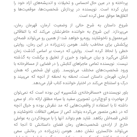
داخته و در عین حال احساس و تخیلات و اندیشه‌های آزاد خود را
ان کرده است. نویسنده در پردازش شخصیت‌ها، موقعیت‌ها و
فاق‌ها موفق عمل کرده است.
روع داستان به شرح حالی از وضعیت آرمان، قهرمان رمان،
‌پردازد. این شروع به خواننده خاطرنشان می‌کند که با اتفاقاتی
رمعمول و ناخوشایند روبه‌رو خواهد شد؛ از همین رو می‌تواند قصه‌ای
کشش برای مخاطب باشد. هومن زندی‌زاده در این رمان، روایتی
ی را لحاظ کرده است. روایتی که درست بر اساس گذشت زمان
ل می‌گیرد و بیان می‌شود و خبری از تعلیق و برگشت به گذشته‌
ست. نویسنده تمامی ماجراهای کتابش را در فضایی از مسافرخانه با
رود شخصیت‌های مختلف می‌نویسد. راوی اول شخص که همان
مان، قهرمان داستان است، لحظه به لحظه از آنچه که می‌بیند و
ک و استنتاج می‌کند در اختیار خواننده کتاب قرار می‌دهد.
ور نویسنده‌ی «مسافرخانه‌ی شکسپیر» این بوده است که نمی‌توان
 مهاجرت و کوچ‌کردن تصویری سفید یا سیاه مطلق ارائه داد. او سعی
شته تا با استفاده از واقعیت‌هایی که مد نظرش بوده و خیال آنچه
 در ذهن متصور می‌کرده بتواند کمی از سیاهی اتفاقات ناخوشایند و
خی قصه‌اش بکاهد. شاید هم بتواند آنها را با مربوط‌کردن به عواملی
رج از اراده‌ی شخصیت‌های رمان فضای داستانش تا آنجا که
‌تواند خاکستری نشان دهد. هومن زندی‌زاده در رمانش سعی