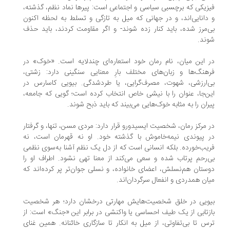
زیکی که برچسبی سیاسی و اجتماعی است: پیرها نماد نظم، گذشته،
دانایی‌اند، و در جهانی که میل به تازگی و تسلط به لحظه‌ اکنون
‌مرز شده، باید کنار زده شوند- و اگر مقاومت کردند، باید حذف
ند.
 این میان، نام رمان خود استعاره‌ای چندلایه است. «خوک» در
هنگ‌ها و زبان‌های مختلف بارِ معنایی سنگینی دارد: زشتی،
‌ارزشی، شهوت، مصرف‌گرایی، یا طردشدگی. بیویی کاسارس در
ن‌جا، عنوان را با نیشی خاص انتخاب کرده است؛ گویی که جامعه،
ران را به مثابه خوک‌هایی می‌بیند که باید ذبح شوند.
 مرکز رمان، شخصیت ایسیدورو قرار دارد: مردی مسن، تنها، و گرفتار
 پیوندی نیمه‌خاموش با گذشته‌ خود. او نه قهرمان است، نه
یب‌خورده. بلکه انسانی است که از دل یک نظم آشنا به‌سوی نظمی
‌رحم پرتاب شده و سعی می‌کند از معنا تهی نشود. اطراف او را
ستان هم‌نسلش، اعضای خانواده، و نسلی جوان‌تر پر کرده‌اند که
ان همدردی و انفعال سرگردان‌اند.
ویی در خلق شخصیت‌هایش مهارتی درخشان دارد؛ هر شخصیت
زتابی از یک طیف احساسی یا واکنشی در برابر این «جنگ» است: از
س تا بی‌تفاوتی، از میل به انکار تا سازگاری خائنانه. همین غنای