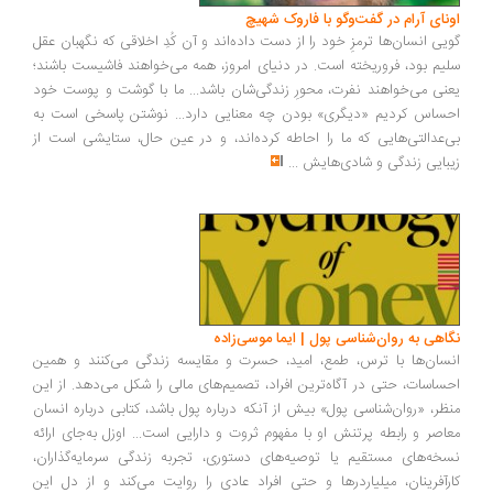
ونای آرام در گفت‌وگو با فاروک شهیچ
یی انسان‌ها ترمزِ خود را از دست داده‌اند و آن کُدِ اخلاقی که نگهبان عقل
یم بود، فروریخته است. در دنیای امروز، همه می‌خواهند فاشیست باشند؛
نی می‌خواهند نفرت، محورِ زندگی‌شان باشد... ما با گوشت و پوست خود
ساس کردیم «دیگری» بودن چه معنایی دارد... نوشتن پاسخی است به
‌عدالتی‌هایی که ما را احاطه کرده‌اند، و در عین حال، ستایشی است از
بایی زندگی و شادی‌هایش
...
اهی به روان‌شناسی پول | ایما موسی‌زاده
سان‌ها با ترس، طمع، امید، حسرت و مقایسه زندگی می‌کنند و همین
ساسات، حتی در آگاه‌ترین افراد، تصمیم‌های مالی را شکل می‌دهد. از این
ظر، «روان‌شناسی پول» بیش از آنکه درباره پول باشد، کتابی درباره انسان
اصر و رابطه پرتنش او با مفهوم ثروت و دارایی است... اوزل به‌جای ارائه
خه‌های مستقیم یا توصیه‌های دستوری، تجربه زندگی سرمایه‌گذاران،
رآفرینان، میلیاردرها و حتی افراد عادی را روایت می‌کند و از دل این