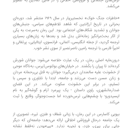
س‌های اجتماعی و فروپاشی اخلاقی را در قالبی نمادین به تصویر
‌کشد.
«خاطرات جنگ خوک» نخستین‌بار در سال ۱۹۶۹ منتشر شد، دوره‌ای
رانی در تاریخ آرژانتین که شاهد تلاطم‌های سیاسی، جنبش‌های
انان و تشدید شکاف‌های اجتماعی بود. این رمان به‌سرعت به یکی
 آثار بحث‌برانگیز زمانه‌اش بدل شد و بعدها به زبان‌های بسیاری
جمه گردید، از جمله انگلیسی، آلمانی، فرانسوی، ایتالیایی، پرتغالی و
یراً فارسی با ترجمه رامین ناصرنصیر از سوی نشر خوب.
ون‌مایه‌ اصلی رمان، در یک عبارت خلاصه می‌شود: جوانان شورش
ده‌اند تا پیران را بکُشند. در خیابان‌های بوئنوس‌آیرس، به‌ناگاه موجی
 خشونت علیه سالمندان درمی‌گیرد؛ جوانان به قتل بی‌رحمانه‌ مردان
زنان مسن دست می‌زنند و جامعه، ابتدا با ناباوری و سپس با
لیم، در برابر این خشونت سکوت می‌کند. در این فضای
آرمانشهری، راوی داستان - یک پیرمرد آرام و گوشه‌گیر به نام
سیدورو- با چشم‌هایی ترس‌خورده اما جست‌وجوگر، وقایع را ثبت
‌کند.
ویی کاسارس در این رمان، با زبانی شفاف و طنزی تیره، تصویری از
 جامعه‌ درحال فروپاشی اخلاقی ارائه می‌دهد؛ جامعه‌ای که دیگر
یی برای پیری، خِرَد، و تجربه ندارد. «پیر»بودن نه‌فقط نشانه‌