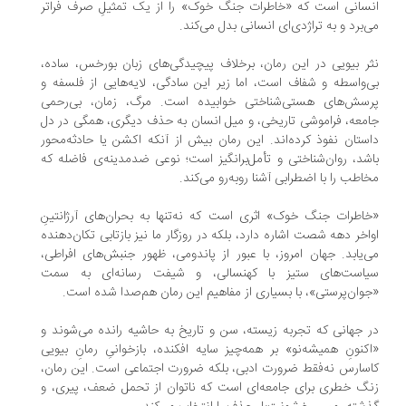
سانی است که «خاطرات جنگ خوک» را از یک تمثیلِ صرف فراتر
‌برد و به تراژدی‌ای انسانی بدل می‌کند.
ر بیویی در این رمان، برخلاف پیچیدگی‌های زبان بورخس، ساده،
‌واسطه و شفاف است، اما زیر این سادگی، لایه‌هایی از فلسفه و
سش‌های هستی‌شناختی خوابیده است. مرگ، زمان، بی‌رحمی
معه، فراموشی تاریخی، و میل انسان به حذف دیگری، همگی در دل
ستان نفوذ کرده‌اند. این رمان بیش از آنکه اکشن یا حادثه‌محور
شد، روان‌شناختی و تأمل‌برانگیز است؛ نوعی ضدمدینه‌ی فاضله که
اطب را با اضطرابی آشنا روبه‌رو می‌کند.
اطرات جنگ خوک» اثری است که نه‌تنها به بحران‌های آرژانتینِ
اخر دهه‌ شصت اشاره دارد، بلکه در روزگار ما نیز بازتابی تکان‌دهنده
‌یابد. جهان امروز، با عبور از پاندومی، ظهور جنبش‌های افراطی،
است‌های ستیز با کهنسالی، و شیفت رسانه‌ای به سمت
وان‌پرستی»، با بسیاری از مفاهیم این رمان هم‌صدا شده است.
 جهانی که تجربه‌ زیسته، سن و تاریخ به حاشیه رانده می‌شوند و
کنونِ همیشه‌نو» بر همه‌چیز سایه افکنده، بازخوانیِ رمانِ بیویی
سارس نه‌فقط ضرورت ادبی، بلکه ضرورت اجتماعی است. این رمان،
گ خطری برای جامعه‌ای است که ناتوان از تحمل ضعف، پیری، و