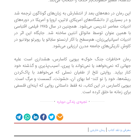
شته، مسیر خشونت‌بار حذف را انتخاب می‌کند.
ن رمان در دهه‌های بعد از انتشارش به زبان‌های گوناگون ترجمه شد
در بسیاری از دانشگاه‌های آمریکای لاتین، اروپا و آمریکا در دوره‌های
ادبیات معاصر تدریس می‌شود. همچنین در سال ۱۹۷۵ فیلمی اقتباسی
 همین عنوان توسط مانوئل آنتین ساخته شد. جایگاه این اثر در
بیات اسپانیایی‌زبان، هم‌سطح با آثار ارنستو ساباتو یا روبرتو بولانیو در
وشِ تاریکی‌های جامعه مدرن ارزیابی می‌شود.
ان «خاطرات جنگ خوکِ» بیویی کاسارس، هشداری است علیه
انی که نمی‌خواهد یا نمی‌تواند با پیری، آسیب‌پذیری و گذشته‌ خود
ار بیاید. روایتی تلخ از طغیان نسلی که می‌خواهد با پاک‌کردن
شه‌ها، خود را نو کند- اما بهای آن، خشونت، گسست و مرگ است.
ویی کاسارس در این کتاب، نه فقط داستانی روایی که آینه‌ای فلسفی
ای زمانه‌ ما خلق کرده است.
.
.
..............
...............
تجربه‌ی زندگی دوباره
|
|
رفی و نقد کتاب
رمان خارجی