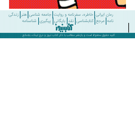
رمان ایرانی
خاطره، سفرنامه و روایت
جامعه شناسی
هنر
زندگی
نامه
مرجع
کتابشناسی
نقد
بایگانی
پیگیری
شناسنامه
کلیه حقوق محفوظ است و بازنشر مطالب با ذکر
کتاب نیوز
و درج لینک، بلامانع .