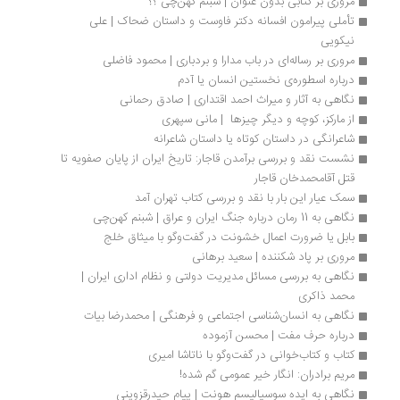
مروری بر کتابی بدون عنوان | شبنم کهن‌چی ؟؟
تأملی پیرامون افسانه دکتر فاوست و داستان ضحاک | علی 
نیکویی
مروری بر رساله‌ای در باب مدارا و بردباری | محمود فاضلی
درباره اسطوره‌ی نخستین انسان یا آدم 
نگاهی به آثار و میراث احمد اقتداری | صادق رحمانی
از مارکز، کوچه و دیگر چیزها  | مانی سپهری
شاعرانگی در داستان کوتاه یا داستان شاعرانه
نشست نقد و بررسی برآمدن قاجار: تاریخ ایران از پایان صفویه تا 
قتل آقامحمدخان قاجار
سمک عیار این بار با نقد و بررسی کتاب تهران آمد
نگاهی به 11 رمان درباره جنگ ایران و عراق | شبنم کهن‌چی
بابل یا ضرورت اعمال خشونت در گفت‌وگو با میثاق خلج
مروری بر پاد شکننده | سعید برهانی
نگاهی به بررسی مسائل مدیریت دولتی و نظام اداری ایران | 
محمد ذاکری
نگاهی به انسان‌شناسی اجتماعی و فرهنگی | محمدرضا بیات
درباره حرف مفت | محسن آزموده
کتاب و کتاب‌خوانی در گفت‌وگو با ناتاشا امیری
مریم برادران: انگار خیر عمومی گم شده!
نگاهی به ایده سوسیالیسم هونت | پیام حیدرقزوینی