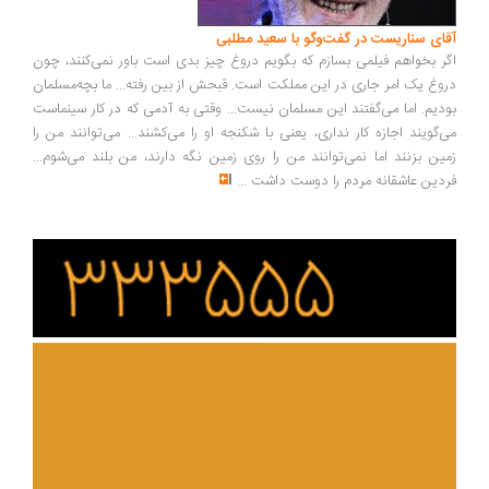
ای سناریست در گفت‌وگو با سعید مطلبی
ر بخواهم فیلمی بسازم که بگویم دروغ چیز بدی است باور نمی‌کنند، چون
وغ یک امر جاری در این مملکت است. قبحش از بین رفته... ما بچه‌مسلمان
دیم. اما می‌گفتند این مسلمان نیست... وقتی به آدمی که در کار سینماست
‌گویند اجازه کار نداری، یعنی با شکنجه او را می‌کشند... می‌توانند من را
ین بزنند اما نمی‌توانند من را روی زمین نگه دارند، من بلند می‌شوم...
دین عاشقانه مردم را دوست داشت
...