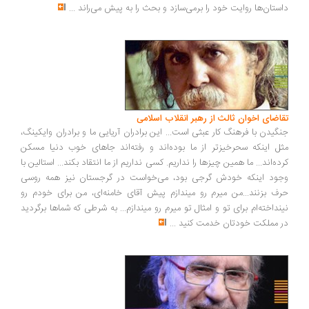
ستان‌ها روایت خود را برمی‌سازد و بحث را به پیش می‌راند
...
اضای اخوان ثالث از رهبر انقلاب اسلامی
گیدن با فرهنگ کار عبثی است... این برادران آریایی ما و برادران وایکینگ،
ل اینکه سحرخیزتر از ما بوده‌اند و رفته‌اند جاهای خوب دنیا مسکن
ده‌اند... ما همین چیزها را نداریم. کسی نداریم از ما انتقاد بکند... استالین با
ود اینکه خودش گرجی بود، می‌خواست در گرجستان نیز همه روسی
ف بزنند...من میرم رو میندازم پیش آقای خامنه‌ای، من برای خودم رو
نداخته‌ام برای تو و امثال تو میرم رو میندازم... به شرطی که شماها برگردید
 مملکت خودتان خدمت کنید
...