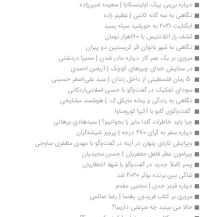
درباره بی‌بی پیک اولیتسکایا | سعیده امین‌زاده
نگاهی به سه گانه کانتی | عظیم زاده
ایگنایت 2021 به خورشید سیاه رسید
کشف راز آتلانتیس با 160هزار تومان
نگاهی به شهر بانوان اثر كریستین دو پیزان
مروری بر یک عمر کار: درباره مادر شدن | سمیرا دردشتی
در ستایش خدای چیزهای کوچک | آریامن احمدی
 5 رمان فلسطینی از داخل زندان | سید علی‌اصغر حسینی
سودای تفکیک در گفت‌وگو با حسن اسلامی‌اردکانی
نگاهی به زندگی و زمانه مایکل ک. | هوشمند مشایخی
 گفت‌وگوی گابو با آکیرا کوروساوا
چرا باید خاطرات گلدا مایر را بخوانیم؟ | سیدهادی برهانی
درباره سفر به گرای 270 درجه | پرویز شیشه‌گران
ویرایش تازه‌ی پنهان در آینه در گفت‌وگو با مهدی مظفری ساوجی 
پیرامون عطر فلفل جعفریان | حسن مجیدیان
پسر کاملاً جدید در گفت‌وگو با شهلا انتظاریان
شاگی بین برنده بوکر 2020 شد
درباره قرمز جدی | مجتبی مقدم
مروری بر کتاب فریدون رهنما | رضا صائمی
حالا می بینید چه سرعتی داریم!؟