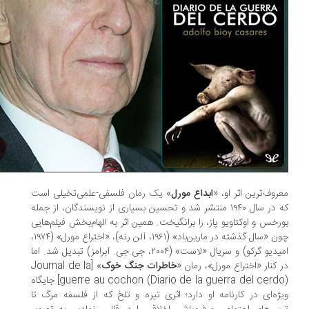
روف‌ترین اثر او، «
ابداع مورل
» یک رمان فلسفی-علمی‌تخیلی است
که در سال ۱۹۴۰ منتشر شد و تحسین بسیاری از نویسندگان، از جمله
رخس و اوکتاویو پاز، را برانگیخت. همین اثر به الهام‌بخش فیلم‌هایی
چون «سال گذشته در مارین‌باد» (۱۹۶۱، آلن رنه)، «اختراع مورل» (۱۹۷۴،
امیدیو گرکو) و سریال «لاست» (۲۰۰۴، جی.جی. آبرامز) تبدیل شد. اما
 کنار «اختراع مورل»، رمان «
خاطرات جنگ خوک
» [Journal de la
guerre au cochon (Diario de la guerra del cerdo)] جایگاه
ژه‌ای در کارنامه‌ او دارد؛ اثری تیره‌ و تلخ که از فلسفه‌ مرگ تا