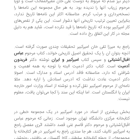
گر نیز شدم که مربوط به دوست علی خان معیر‌الممالک است و گویا
حوم زریاب آنها را ندیده بود. به هر حال مجموعه این نامه‌ها را
خه‌برداری و مرتب کردم. متاسفانه اکثر این نامه‌ها تاریخ ندارد،
ابراین تعیین ترتیب تاریخی آنها دشوار است. این یکی از نقص‌های
ر امیرکبیر بوده که تاریخ نامه‌ها را قید نکرده است، شاید هم به دلیل
له در کار این اتفاق رخ داده است.
جع به میرزا تقی خان امیرکبیر تحقیقات چندی صورت گرفته است.
چه بتوان آن را یک تحقیق اصیل تاریخی خواند، کتاب مرحوم
عباس
بال‌آشتیانی
و سپس کتاب
امیرکبیر و ایران
نوشته دکتر
فریدون
میت
است. کتاب دکتر آدمیت البته با توجه به همه اهمیت و
افتی که دارد، متاسفانه فاقد آدرس اسناد و مدارک است. اصولا
تر آدمیت عادت نداشت که آدرس اسنادش را ارایه دهد. مثلا
مه‌ای از مرحوم امیرکبیر نقل کرده و نوشته از اسناد وزارت امور خارجه
ران یا انگلستان است. اما اینکه این سند را کجا می‌توان یافت، معلوم
ست.
ش بیشتری از اسناد در مورد امیرکبیر در یک مجموعه خطی در
ابخانه مرکزی دانشگاه تهران موجود است. زمانی که مرحوم عباس
بال‌آشتیانی و مرحوم دکتر قاسم غنی قصد داشتند اثری مفصل راجع
 امیر‌کبیر تالیف کنند، هر جا سندی راجع به امیرکبیر در هر کتابخانه یا
موعه‌ای از جمله کتابخانه سلطنتی کاخ گلستان می‌یافتند، رونوشتی