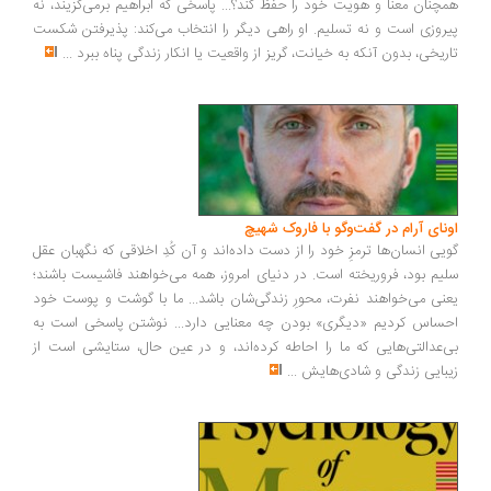
چنان معنا و هویت خود را حفظ کند؟... پاسخی که ابراهیم برمی‌گزیند، نه
روزی است و نه تسلیم. او راهی دیگر را انتخاب می‌کند: پذیرفتن شکست
ریخی، بدون آنکه به خیانت، گریز از واقعیت یا انکار زندگی پناه ببرد
...
ونای آرام در گفت‌وگو با فاروک شهیچ
یی انسان‌ها ترمزِ خود را از دست داده‌اند و آن کُدِ اخلاقی که نگهبان عقل
یم بود، فروریخته است. در دنیای امروز، همه می‌خواهند فاشیست باشند؛
نی می‌خواهند نفرت، محورِ زندگی‌شان باشد... ما با گوشت و پوست خود
ساس کردیم «دیگری» بودن چه معنایی دارد... نوشتن پاسخی است به
‌عدالتی‌هایی که ما را احاطه کرده‌اند، و در عین حال، ستایشی است از
بایی زندگی و شادی‌هایش
...