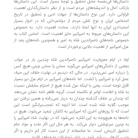
ستان‌ها فی‌نفسه محل تحقیق و توجه بسیار است. این داستان‌ها
زتاب آمال و اندیشه‌های مردم است و از نظر داستان‌گذاری اهمیت
اوانی دارد. این نوع داستان‌ها از جهات ادبی و تحقیق در تاریخ
تماعی ایران و نوع تلقی مردم از دولتمردانی که در ادوار بسیار
تبدادی ایران به آنها اعتنا دارند، سخت اهمیت دارد. به خصوص
ن داستان‌های مربوط به امیرکبیر حایز اهمیت است. اساس کتاب به
وص نامه‌های ناصرالدین شاه به امیر و همچنین نامه‌های بعد از
ل امیرکبیر از اهمیت بالایی برخوردار است.
لا در ایام معزولیت امیرکبیر ناصرالدین شاه چندین بار در جواب
ضی از دلتنگی‌های امیرکبیر می‌گوید سخن یا سخن چینی هیچ کس
 درباره امیر نمی‌پذیرد. در حالی که دیدیم در نهایت خلاف این حرف
ل کرد و امیرکبیر را کشت. اما نامه‌های امیرکبیر در ایام عزل نیز بسیار
بل توجه است، یعنی با اینکه عزل شده هیچ از احترام سابقش نسبت
 شاه و اطاعت اوامر او نکاسته است، گرچه ظاهر نامه نشان می‌دهد
 چندان بر خلاف گذشته چندان به دربار نمی‌رفته و همین نرفتن نیز
جب گلایه شاه شده است. اما آنچه که تعجب‌برانگیز است این
ت که تا روزهای آخری که امیرکبیر به کاشان تبعید می‌شود، هیچ در
مه‌ها به هیچ‌وجه به این اشاره نمی‌شود که در نهایت شاه امیرکبیر را
 چنین سرنوشتی دچار می‌کند. به هر حال این آثار ماده و مواد خام
قیق تاریخی است. ما متاسفانه از این دست آثار کم داریم و اگر
ین کارهایی بیشتر شود، بر غنای تحقیقات ما خواهد افزود.