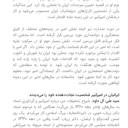
م او در قضیه تعیین سرحدات ایران با عثمانی یاد کرد. این مذاکرات
ی از نخستین کارزارهای دیپلماتیک ایران محسوب می‌شود و کار
خشان امیرکبیر در این زمینه مایه افتخار است.
 دوره صدارت نیز البته نقش امیر در زمینه‌های مختلف از قبیل
عتگری و دولتمداری مورد بررسی قرار گرفته است. اما بخشی که
ر می‌کنم قابل بررسی است، نقش بسیار مهم او در سرکوب بابیه
ت که امیر در این اقدام شجاعت بالایی از خود نشان داد. اگر امیر با
تدار با ایشان برخورد نکرده بود، ممکن بود ایران به شورش و آشوب
یده شود و بعید نبود که اقدامات بابیه ایران را پاره پاره کند و
جب ضررهای هنگفت به ایران شود. با توجه به مطامعی که
لت‌های استعماری در ایران داشتند، اگر ایستادگی امیر نبود، معلوم
ود کار به کجا منتهی شود. متاسفانه در سال‌های اخیر در این زمینه
تاهی صورت گرفته است.
رانیان در امیرکبیر شخصیت نجات‌دهنده خود را می‌دیدند
د علی آل داود.
شروع تحقیقات من درباره امیرکبیر و گردآوری اسناد
به سال‌های اواخر دهه 1360 باز می‌گردد هنگامی که با مرحوم استاد
تر زریاب خویی در دایره‌المعارف بزرگ اسلامی کار می‌کردم. یک روز
ضمن گفت‌وگو با ایشان، دکتر زریاب گفت وقتی در دهه 1330 در
ابخانه مجلس کار می‌کردم، مجموعه‌ای از اسناد مربوط به میرزا‌تقی