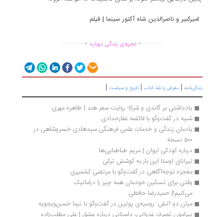
میرکبیر و ناصرالدین شاه آکتور سینما | فیلم
.
.
...............
..............
تجربه‌ی زندگی دوباره
|
|
|
گی‌نامه
معرفی و نقد کتاب
تاریخ و سیاست
یادداشتی بر گاندی و شرکا؛ روایت سفر هند | طاهره مهری
شبیه در گفت‌وگو با فائضه غفارحدادی
یادمان زندگی و خدمات علمی فرهنگی سیدهادی خسروشاهی در 
۵۰۰ نسخه 
درباره کودکی ایوان | مریم طباطبایی‌ها
تیرانای اوستا این بار به کوشش ترکی
معجزه توجه‌آگاهی در گفت‌وگو با مرتضی کشمیری
وقتی برای تسکین خودمان همه چیز را دراماتیک 
می‌کنیم!| حمیدرضا حافظی
میان دو آتش: روسیه‌ی پوتین در گفت‌وگو با نیما حُسن‌ویجویه
پیرامون تصرف عدوانی، داستانی درباره عشق | علی مطلب‌زاده