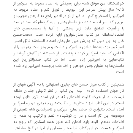
شبختانه من موفق شدم برای رسیدگی به اسناد مربوط به امیرکبیر از
10،15 سال پیش سراسر این آلبوم‌ها را تورق کنم و اسناد مربوط به
یرکبیر را استخراج کنم. اما غیر از نوادر الامیر راجع به کارهای عجیب و
یبی که امیر انجام داده نیز داستان‌هایی ارایه کرده‌ام که صد در صد
 واقعیت انطباق دارد. زیرا بخشی از آنها را محمدحسن خان
تماد‌السلطنه در کتاب صدرالتواریخ ارایه کرده است. محمدحسن
ن به این دلیل که پدرش میرزا علی‌خان اعتماد السلطنه قاتل اصلی
یر کبیر بود، بعدها عنادی با امیرکبیر داشت و می‌خواست پدرش را از
دامی که علیه امیرکبیر کرده تبرئه کند. او همیشه در آثارش گوشه و
ایه‌هایی به امیرکبیر زده است. اما در کتاب صدرالتواریخ این
ستان‌ها به عنوان وطن خواهی و اقدامات برجسته امیرکبیر یاد شده
ت.
چنین از کتاب میرزا حسن خان جابری اصفهانی با نام آگهی شهان از
ر جهان استفاده کردم. البته این کتاب از نظر تالیفی چندان منظم
ست، اما از حیث کثرت اطلاعاتی که در آن آمده اثری قابل توجه
ت. در این کتاب نیز داستان‌ها و حکایت‌های جدیدی درباره امیرکبیر
ده است. بنابراین اثر حاضر یعنی امیرکبیر و ناصرالدین شاه تلفیقی از
موعه این آثار است و در آن کوشیده‌ام نظم و ترتیب به همه آن
لاعات بدهم. البته باید اذعان کنم هنوز همه اسنادی که راجع به
یرکبیر هست، در این کتاب نیامده و مقداری از آنها در کاخ سلطنتی