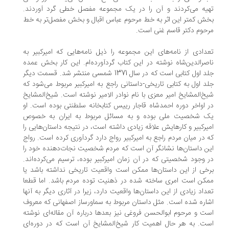
یه می‌کردند و آن را در یک مجموعه مفصل خطی گرد آوردند.
ش کمتر این اثر به خط مرحوم عباس اقبال و بخش مفصل‌تر به خط
حوم دکتر قاسم غنی است.
دادی از نامه‌های این مجموعه را ذیل نامه‌هایی که امیرکبیر به
صرالدین‌شاه نوشته در این کتاب گردآورده‌ام. این کار بخش عمده
جلد اول کتابی است که در سال 1371 شمسی منتشر شد. قسمت دیگر
د اول به کتابی تاریخی-داستانی راجع به امیرکبیر مربوط می‌شود که
خ‌المشایخ امیر معزی با نام نوادر الامیر نوشته است. شیخ‌المشایخ
 اواخر دوره احمدشاه قاجار رییس کتابخانه سلطنتی بوده است. او
 شخصیت ملی بوده و به مسائل مربوط به ایران به خصوص
یرکبیر و کارهایش علاقه زیادی داشته است، در نتیجه داستان‌هایی را
 در میان مردم راجع به امیرکبیر رواج دارد گردآوری کرده است. رواج
ن داستان‌ها نشانگر آن است که مردم شخصیت نجات‌دهنده خود را
 وجود شخصیتی که در آن زمان امیرکبیر بوده، ترسیم می‌کرده‌اند.
خی از این داستان‌ها ممکن است واقعیت تاریخی نداشته باشد یا
کن است امری ساخته شده در ذهنیت توده مردم باشد. اما قطعا
داد زیادی از این داستان‌ها واقعیت دارد، زیرا در آثاری دیگر به آنها
اره شده است. مثل داستان مربوط به سماورساز اصفهانی که معروف
ت و مرحوم ابوالحسن فروغی نیز بعدها درباره آن مقاله‌ای نوشته
ت. به هر حال اهمیت کار شیخ‌المشایخ آن است که در دوره‌ای