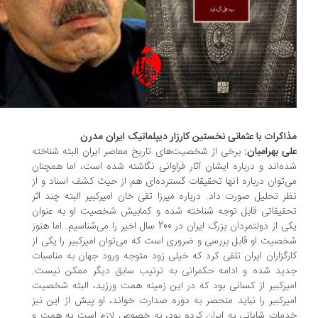
اکرات با عثمانی نخستین کارزار دیپلماتیک ایران مدرن
ی بهرامیان:
برخی از شخصیت‌های تاریخ معاصر ایران البته شناخته
ه‌اند و درباره ایشان آثار فراوانی نگاشته شده است، اما همچنان
‌توان درباره آنها تحقیقات گسترده‌ای هم از حیث کشف اسناد و از
ر تحلیل صورت داد. درباره میرزا تقی خان امیرکبیر البته چند اثر
قیقاتی قابل توجه شناخته شده و کمابیش شخصیت او به عنوان
یکی از دولتمردان بزرگ ایران در 200 سال اخیر را می‌شناسیم. اما هنوز
صیت او قابل بررسی و ضروری است که می‌توان امیرکبیر را یکی از
رگزاران ایران تلقی کرد که خیلی زود متوجه ورود جهان به مناسبات
ید شده و ادامه حکمرانی به ترتیب سابق دیگر ممکن نیست.
یرکبیر از کسانی بود که در این زمینه همت ورزید، البته شخصیت
یرکبیر را نباید منحصر به دوره صدارت خواند، او پیش از این نیز
مات شایانی به ایران کرده بود، به خصوص لازم است به همت و