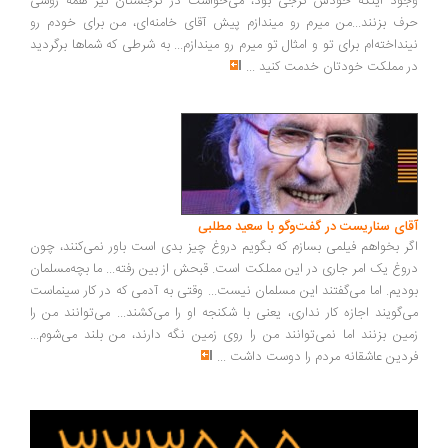
ود اینکه خودش گرجی بود، می‌خواست در گرجستان نیز همه روسی
ف بزنند...من میرم رو میندازم پیش آقای خامنه‌ای، من برای خودم رو
نداخته‌ام برای تو و امثال تو میرم رو میندازم... به شرطی که شماها برگردید
 مملکت خودتان خدمت کنید
...
ای سناریست در گفت‌وگو با سعید مطلبی
ر بخواهم فیلمی بسازم که بگویم دروغ چیز بدی است باور نمی‌کنند، چون
وغ یک امر جاری در این مملکت است. قبحش از بین رفته... ما بچه‌مسلمان
دیم. اما می‌گفتند این مسلمان نیست... وقتی به آدمی که در کار سینماست
‌گویند اجازه کار نداری، یعنی با شکنجه او را می‌کشند... می‌توانند من را
ین بزنند اما نمی‌توانند من را روی زمین نگه دارند، من بلند می‌شوم...
دین عاشقانه مردم را دوست داشت
...