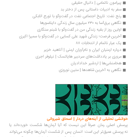
پیرامون ناتمامی | دانیال حقیقی
سفر به ادبیات داستانی پس از دختر بد
رنج نفت: تاریخ اجتماعی نفت در گفت‌وگو با تورج اتابکی
نگاهی برق‌آسا به ۲۳۰ میلیون سال زندگی دایناسورها
اولین روز از بقیه زندگی من در گفت‌وگو با شبنم سنگاری
آخرین فرصت؛ زندگی شهید علی کسایی در گفت‌وگو با سمیرا اکبری
یک عیار ناتمام از انتخابات ۸۸ 
درباره ارمنیان ایران و نام‌آوران ارمنی | آناهید خزیر 
مروری بر یادداشت‌های سردبیر هایاتسک | نیلوفر اجری
هخامنشی‌ها | اردشیر خدادادیان
نگاهی به آخرین شاهدها | متین نوروزی
انشی تحلیلی از آینه‌های دردار | اسحاق شیروانی
سش اصلی رمان صرفاً این نیست که آیا آرمان‌ها شکست خورده‌اند یا
.پرسش عمیق‌تر این است: انسان پس از شکست آرمان‌ها چگونه می‌تواند