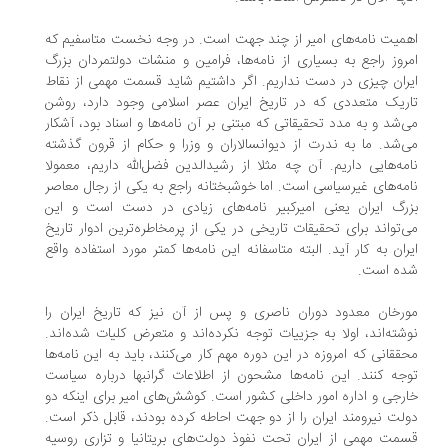
میت نامه‌های امیر از چند جهت است. در وجه نخست متاسفیم که
روز راجع به بسیاری از نامه‌ها، فرامین و منشات دولتمردان بزرگ
ران چیزی در دست نداریم. اگر داشتیم شاید قسمت مهمی از نقاط
ریک متعددی که در تاریخ ایران عصر اسلامی وجود دارد، روشن
‌شد و به مدد تحقیقاتی که مبتنی بر آن نامه‌ها و اسناد بود، آشکار
‌شد. ما به ندرت از دیوانسالاران و وزرا و حکام از قرون گذشته
مه‌هایی داریم. آن چه مثلا از رشیدالدین فضل‌الله داریم، معمولا
مه‌های غیرسیاسی است. اما خوشبختانه راجع به یکی از رجال معاصر
رگ ایران یعنی امیرکبیر نامه‌های زیادی در دست است و این
‌تواند برای تحقیقات تاریخی در یکی از پرمخاطره‌ترین ادوار تاریخ
ران به کار‌ آید. البته متاسفانه این نامه‌ها کمتر مورد استفاده واقع
ه است.
رخان معدود دوران ناصری و پس از آن نیز که تاریخ ایران را
شته‌اند، اولا به جزییات توجه نکرده‌اند و متعرض کلیات شده‌اند.
ققانی که امروزه در این دوره مهم کار می‌کنند، باید به این نامه‌ها
جه کنند. این نامه‌ها مشحون از اطلاعات گرانبها درباره سیاست
رجی و اداره امور داخلی کشور است. کوشش‌های امیر برای اینکه دو
لت نیرومند ایران را از دو جهت احاطه کرده بودند، قابل ذکر است.
مت مهمی از ایران تحت نفوذ دولت‌های بریتانیا و تزاری روسیه