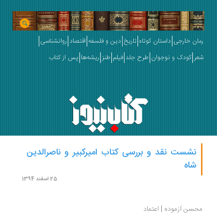
ان خارجی
داستان کوتاه
تاریخ
دین و فلسفه
اقتصاد
روانشناسی
ر
کودک و نوجوان
طرح جلد
فیلم
طنز
ریشه‌ها
پس از کتاب
نشست نقد و بررسی کتاب امیرکبیر و ناصرالدین
شاه
25 اسفند 1394
سن آزموده | اعتماد