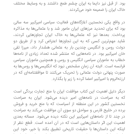
د. از قبل نیز دایما به ایران چشم طمع داشتند و به وسایط مختلف
ک ایران را ضمیمه خود می‌کردند.
 واقع یکی نخستین آغازگاه‌های فعالیت سیاسی امیرکبیر سه سالی
د که برای تحدید مرزهای ایران مامور شد و با عثمانی‌ها به مذاکره
داخت. بعدها نیز که عثمانی‌ها به خاک ایران تجاوزهایی کردند،
ید مهم‌ترین کسی که به این تجاوزها اعتراض کرد و از طریق دو
لت روس و انگلیس چندین بار به عثمانی هشدار داد، میرزا تقی
ن امیرکبیر بود. در نامه‌هایی که منتشر شده تعداد زیادی از نامه‌ها
اب به ماموران سیاسی انگلیس و روس و همچنین ماموران سیاسی
انسه است. البته آن زمان مشخص نبود که انگلیسی‌ها و روس‌ها به
رت پنهانی دولت عثمانی را تحریک می‌کنند تا موافقتنامه‌ای که در
زنه‌الروم با امیرکبیر امضا کرده را زیر پا بگذارد.
گر دلیل اهمیت این کتاب موافقت ایران با منع تجارت بردگی است
 به صراحت در نامه‌های امیر دیده می‌شود. ایران به صراحت
ستین کشور در این منطقه از آسیاست که با منع خرید و فروش
ده در خلیج فارس و سواحل دو سوی آن موافقت می‌کند به صراحت
 چند تا از نامه‌های امیرکبیر این نکته دیده می‌شود. مساله بعدی
میت این اثر داستان‌هایی است که در آن آمده است. قطع نظر از
نکه این داستان‌ها با حقیقت تاریخی تطبیق بکند یا خیر، خود این