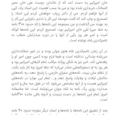
ن امیرکبیر به دست آمد که از خاندان دوست علی خان معیر
ممالک خریداری شده بود و من به سبب اهمیت این اسناد یک کپی
 آنها فراهم کردم. من از دکتر زریاب خواهش کردم این اسناد را
حیح و چاپ کند که گفت حوصله این کار را ندارم. بنابراین این کار را
به عهده من گذاشت و من مجموعه این نامه‌ها را که حدود 300 نامه
 خط میرزا تقی خان امیرکبیر بود، تصحیح کردم. این نامه‌ها کوتاه
ت و امیر هر روز یکی از آنها را در دوره صدارتش خطاب به
صرالدین شاه نوشته است.
 آن زمان ناصرالدین شاه هنوز جوان بوده و در امور مملکت‌داری
رشته چندانی نداشته است و طبعا لازم بوده کسی چون امیر او را
هنمایی کند. امیر نیز به شکل روزانه مراقب تمام کارهای امیرکبیر بود و
 روز به او دستورالعملی صادر می‌کرد که مثلا امروز چه کار باید بکند،
 نظام سان ببیند، نامه‌های سفرای خارجی را پاسخ دهد، به نامه‌های
کمان ایالات و ولایات پاسخ دهد و... تمام این موارد در نامه‌های
یرکبیر هست و از آنها مشخص می‌شود که در طول سه سال و اندی
ارت روزی یک نامه به شاه جوان می‌نوشته است. اما متاسفانه
امروز تمام این نامه‌ها در دست نیست و آنچه باقی مانده 300نامه
ت.
بعد از تطبیق این نامه‌ها با نامه‌ها و اسناد دیگر متوجه حدود 40 نامه