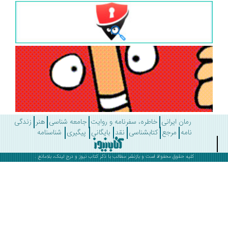
رمان ایرانی
خاطره، سفرنامه و روایت
جامعه شناسی
هنر
زندگی
نامه
مرجع
کتابشناسی
نقد
بایگانی
پیگیری
شناسنامه
کلیه حقوق محفوظ است و بازنشر مطالب با ذکر
کتاب نیوز
و درج لینک، بلامانع .