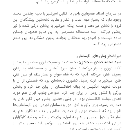
ت که متاسفانه نتوانستم به آنها دسترسی پیدا کنم.
 سازمان اسناد همچنین راجع به تقابل امیرکبیر با بابیه چندین مجلد
ود دارد که بسیار مهم است و افکار و عقاید نخستین پیشگامان این
وه را نشان می‌دهد و علت اینکه امیرکبیر با ایشان درگیر شده را نیز
شن می‌کند. البته متاسفانه دسترسی به این منابع همچنان چندان
ده نیست و امیدواریم محققان بتوانند بدون مشکل به این منابع
ترسی پیدا کنند.
راث‌دار زمان‌های نابسامان
د محمد صادق سجادی:
نخست به وضعیت ایران مخصوصا بعد از
که دوران بسیار بی‌کفایت حاج میرزا آغاسی و محمدشاه به پایان
ید، اشاره می‌کنم. آنچه که به شاه جوان و صدراعظم او میرزا تقی
ن امیرکبیر به ارث رسید، کشوری نابسامان بود که قسمتی از آن را
لت فخیمه انگلیس به بهانه افغانستان از ایران جدا کرد و بخش
رگی را کشور روس از ایران جدا کرد. سواحل جنوب ایران هم مورد
دی دولت انگلستان بود. در چنین فضایی وقتی میرزا تقی خان به
ارت رسید، برای رتق و فتق امور و بسامان آوردن این نابسامانی‌ها
چار بود که قسمت مهمی از صدارت عظمی را به نامه‌نگاری هم به
ایندگان دول بیماری و هم به امرای ولایات و حکام و بقیه کارگزاران
لتی اختصاص دهد. بنابراین نامه‌های امیرکبیر باید بسیار بیش از
چه الان در دسترس است، باشد.