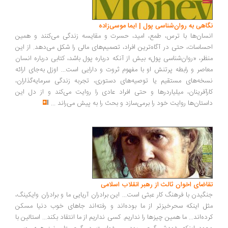
اهی به روان‌شناسی پول | ایما موسی‌زاده
سان‌ها با ترس، طمع، امید، حسرت و مقایسه زندگی می‌کنند و همین
ساسات، حتی در آگاه‌ترین افراد، تصمیم‌های مالی را شکل می‌دهد. از این
ظر، «روان‌شناسی پول» بیش از آنکه درباره پول باشد، کتابی درباره انسان
اصر و رابطه پرتنش او با مفهوم ثروت و دارایی است... اوزل به‌جای ارائه
خه‌های مستقیم یا توصیه‌های دستوری، تجربه زندگی سرمایه‌گذاران،
رآفرینان، میلیاردرها و حتی افراد عادی را روایت می‌کند و از دل این
ستان‌ها روایت خود را برمی‌سازد و بحث را به پیش می‌راند
...
اضای اخوان ثالث از رهبر انقلاب اسلامی
گیدن با فرهنگ کار عبثی است... این برادران آریایی ما و برادران وایکینگ،
ل اینکه سحرخیزتر از ما بوده‌اند و رفته‌اند جاهای خوب دنیا مسکن
ده‌اند... ما همین چیزها را نداریم. کسی نداریم از ما انتقاد بکند... استالین با