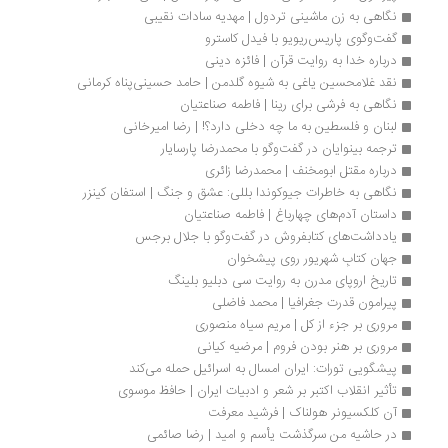
نگاهی به زن ماشینی تردول | مهدیه سادات نقیبی
گفت‌وگوی پاریس‌ریویو با فیدل کاسترو
درباره خدا به روایت قرآن | فائزه دینی
نقد غلامحسین یاغی به شیوه گلدمن | حامد حسینی‌پناه کرمانی
نگاهی به فرشی برای رینا | فاطمه صناعتیان
لبنان و فلسطین به ما چه دخلی دارد؟! | رضا امیرخانی
ترجمه بینوایان در گفت‌وگو با محمدرضا پارسایار
درباره مقتل ابومخنف | محمدرضا زائری
نگاهی به خاطرات جیوکوندا بللی: عشق و جنگ | استفان کینزر
داستان آدم‌های چهارباغ | فاطمه صناعتیان
یادداشت‌های کتابفروش در گفت‌و‌گو با جلال برجس
جهان کتابِ شهریور روی پیشخوان
تاریخ اروپای مدرن به روایت سی دبلیو بلینگ
پیرامون قدرت جغرافیا | محمد فاضلی
مروری بر جزء از کل | مریم سیاه منصوری
مروری بر هنر بودن فروم | مرضیه کیانی
پیشگویی تورات: ایران امسال به اسرائیل حمله می‌کند
تأثیر انقلاب اکتبر بر شعر و ادبیات ایران | حافظ موسوی
آن کلکسیونر هولناک | فرشید معرفت
در حاشیه من سرگذشت یأسم و امید | رضا صائمی