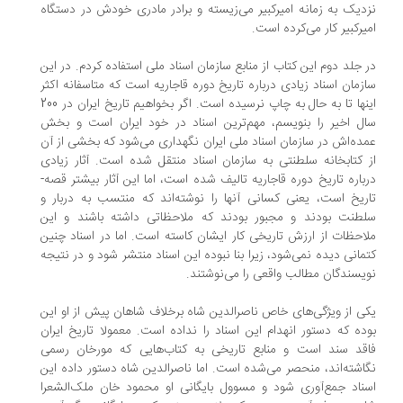
دیک به زمانه امیرکبیر می‌زیسته و برادر مادری خودش در دستگاه
یرکبیر کار می‌کرده است.
 جلد دوم این کتاب از منابع سازمان اسناد ملی استفاده کردم. در این
زمان اسناد زیادی درباره تاریخ دوره قاجاریه است که متاسفانه اکثر
اینها تا به حال به چاپ نرسیده است. اگر بخواهیم تاریخ ایران در 200
ل اخیر را بنویسم، مهم‌ترین اسناد در خود ایران است و بخش
ده‌اش در سازمان اسناد ملی ایران نگهداری می‌شود که بخشی از آن
 کتابخانه سلطنتی به سازمان اسناد منتقل شده است. آثار زیادی
باره تاریخ دوره قاجاریه تالیف شده است، اما این آثار بیشتر قصه-
ریخ است، یعنی کسانی آنها را نوشته‌اند که منتسب به دربار و
طنت بودند و مجبور بودند که ملاحظاتی داشته باشند و این
احظات از ارزش تاریخی کار ایشان کاسته است. اما در اسناد چنین
مانی دیده نمی‌شود، زیرا بنا نبوده این اسناد منتشر شود و در نتیجه
یسندگان مطالب واقعی را می‌نوشتند.
ی از ویژگی‌های خاص ناصرالدین شاه برخلاف شاهان پیش از او این
ده که دستور انهدام این اسناد را نداده است. معمولا تاریخ ایران
قد سند است و منابع تاریخی به کتاب‌هایی که مورخان رسمی
اشته‌اند، منحصر می‌شده است. اما ناصرالدین شاه دستور داده این
ناد جمع‌آوری شود و مسوول بایگانی او محمود خان ملک‌الشعرا