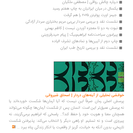
درباره چالش رواقی | مصطفی ملکیان
یکسال در میان ایرانیان به چاپ هفتم رسید
 جیمز اورت پولیتزر ۲۰۲۵ را هم گرفت
نشست نقد و بررسی سردار بی‌بی مریم بختیاری سردار آزادگی
نبوت به دو تا معجزه آوردن نیست | کاظم بهمنی
پیرامون سیاحت‌نامه ابراهیم‌بیگ | پیام حیدرقزوینی
چاپ دوم از آیین‌ها و نمادهای تشرف الیاده
نشست نقد و بررسی تاریخ طب ایران
خوانشی تحلیلی از آینه‌های دردار | اسحاق شیروانی
پرسش اصلی رمان صرفاً این نیست که آیا آرمان‌ها شکست خورده‌اند یا
نه.پرسش عمیق‌تر این است: انسان پس از شکست آرمان‌ها چگونه می‌تواند
همچنان معنا و هویت خود را حفظ کند؟... پاسخی که ابراهیم برمی‌گزیند، نه
پیروزی است و نه تسلیم. او راهی دیگر را انتخاب می‌کند: پذیرفتن شکست
تاریخی، بدون آنکه به خیانت، گریز از واقعیت یا انکار زندگی پناه ببرد
...