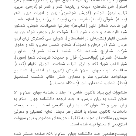
شفق و فلق، شکسته‌بندی، شهاب؛ تاریخ: شهابی (خاندان)، شمیم (علی
اصغر)، شروانشاهان؛ ادبیات و زبان‌ها: شعر و شعر نو (فارسی، عربی،
ترکی، اردو)، شوشتر (گویش شوشتری)؛ زبان و ادبیات عربی: شعر
(مجله)، شوقی (احمد)، شریف رضی (حیات ادبی)؛ تاریخ اسلام: شعب
ابی طالب، شمائل النبی (کتاب‌ها)؛ جغرافیا: شمیرانات، شوش، شمکور؛
شبه قاره هند و جنوب شرق آسیا: شوکت علی جوهر، شوئه ون بو،
شمس النهار (نشریه‌ای در افغانستان)، شورای ملی گسترش زبان اردو؛
عرفان: شکر (در عرفان و تصوف)، شطح، شمس مغربی؛ فقه و حقوق:
شرکت، شطرنج، شعبده، شک، شفعه؛ فلسفه: شعر (در منطق و
فلسفه)، شعرانی (ابوالحسن)؛ قرآن و حدیث: شریعت، شعرا (سوره)،
شق القمر، شورا؛ کلام و فرق: شرک، شفاعت، شوارق الالهام (کتاب)؛
مطالعات غرب جهان اسلام: شریش (شهری در اندلس)، شقنا بن
عبدالواحد مکناسی؛ هنر و معماری: شش مقام، شکسته نستعلیق
(خط)، شمایل، شمعدان، شور (دستگاه موسیقی).
منشورات این بنیاد تاکنون، شامل ۲۷ جلد دانشنامه جهان اسلام و ۵۴
عنوان کتاب به زبان فارسی، ۱۱ جلد ترجمه دانشنامه جهان اسلام به
زبان عربی و ۲۲ عنوان کتاب به زبان انگلیسی است. از مجلد بیستم
دانشنامه تاکنون، همراه با انتشار هر مجلد، نمایه تفصیلی و معرفی
مهمترین مقالات آن مجلد به تفکیک حوزه‌های موضوعی، برای سهولت
اطلاع‌یابی از محتوا تهیه شده است.
بیست‌وهفتمین جلد دانشنامه جهان اسلام با ۸۵۸ صفحه منتشر شده