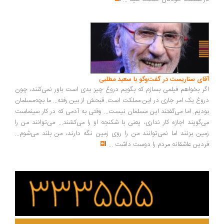
آقای سناریست در گفت‌وگو با سعید مطلبی
اگر بخواهم فیلمی بسازم که بگویم دروغ چیز بدی است باور نمی‌کنند، چون
دروغ یک امر جاری در این مملکت است. قبحش از بین رفته... ما بچه‌مسلمان
بودیم. اما می‌گفتند این مسلمان نیست... وقتی به آدمی که در کار سینماست
می‌گویند اجازه کار نداری، یعنی با شکنجه او را می‌کشند... می‌توانند من را
زمین بزنند اما نمی‌توانند من را روی زمین نگه دارند، من بلند می‌شوم...
فردین عاشقانه مردم را دوست داشت
...