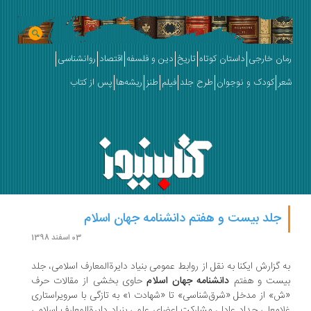
رمان خارجی
داستان کوتاه
تاریخ
دین و فلسفه
اقتصاد
روانشناسی
شعر
کودک و نوجوان
طرح جلد
فیلم
طنز
ریشه‌ها
پس از کتاب
جلد بیست و هفتم دانشنامه جهان اسلام
03 اسفند 1398
به گزارش ایکنا به نقل از روابط عمومی بنیاد دایرةالمعارف اسلامی، جلد
بیست و هفتم
دانشنامه جهان اسلام
حاوی بخشی از مقالات حرف
«ش» از مدخل «شرق‌شناسی» تا «شهادت ۱» به تازگی با سرویراستاری
غلامعلی حداد عادل، مشارکت اعضای علمی بنیاد دایرة‌المعارف اسلامی