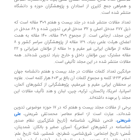
و همراهی جمع کثیری از استادان و پژوهشگران حوزه و دانشگاه
منتشر شده است.
تعداد مقالات منتشر شده در جلد بیست و هفتم ۳۰۹ مقاله است که
ذیل ۲۷۷ مدخل اصلی و ۳۲ مدخل فرعی تدوین شده و ۸۹ مدخل در
این مجلد، ارجاعی است. از مجموع ۳۰۹ مقاله، ۱۴۰ مقاله به همت
اعضای هیئت علمی بنیاد، ۱۲۹ مقاله از پژوهشگران سراسر کشور و ۸
مقاله از مؤلفان ایرانی غیر مقیم و ۱۰ مقاله از مؤلفان غیرایرانی و ۲۲
مقاله مشترک بین مؤلفان داخل و خارج بنیاد تدوین شده‌اند. همه
مقالات منتشر شده در این مجلد تألیفی است.
میانگین تعداد کلمات مقالات در جلد بیست و هفتم دانشنامه جهان
اسلام ۱۶۲۳ کلمه و مجموع کلمات آن بالغ بر ۶۰۳ هزار کلمه است. علاوه
بر محققان ایرانی مقیم و غیرمقیم، پژوهشگرانی از کشور‌های آلمان،
اسپانیا، امریکا، پاکستان، ترکیه، چین، لبنان و هند تألیف مقالات این
مجلد را برعهده داشته‏‌اند.
برخی از مقالات مجلد بیست و هفتم که در ۱۷ حوزه موضوعی تدوین
شده‌‏اند، عبارت است از؛ اسلام معاصر: محمدتقی شریعتی،
علی
شریعتی
، فتحی شقاقی، شناسنامه (تاریخ شکل‌گیری نظام صدور
شناسنامه در کشور‌های اسلامی)؛ آسیای صغیر و بالکان: شمدینان،
شُمنی؛ تاریخ اجتماعی: شرق‌شناسی، شطرنج، شمشیر، شنا؛ تاریخ علم: