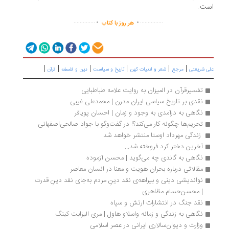
است.
.
.
..............
...............
هر روز با کتاب
|
|
|
|
|
|
علی شریعتی
مرجع
شعر و ادبیات کهن
تاریخ و سیاست
دین و فلسفه
قرآن
تفسیرقرآن در المیزان به روایت علامه طباطبایی
نقدی بر تاریخ سیاسی ایران مدرن | محمدعلی غیبی
نگاهی به درآمدی به وجود و زمان | احسان پویافر
تحریم‌ها چگونه کار می‌کند؟! در گفت‌وگو با جواد صالحی‌اصفهانی
 زندگی مهرداد اوستا منتشر خواهد شد 
آخرین دختر کرد فروخته شد...
نگاهی به گاندی چه می‌گوید | محسن آزموده
مقالاتی درباره بحران هویت و معنا در انسان معاصر
نواندیشی دینی و بیراهه‌ی نقد دینِ مردم به‌جای نقد دینِ قدرت 
| محسن‌حسام مظاهری
نقد جنگ در انتشارات ارتش و سپاه
نگاهی به زندگی و زمانه واسلاو هاول | مری الیزابت کینگ
وزارت و دیوان‌سالاری ایرانی در عصر اسلامی