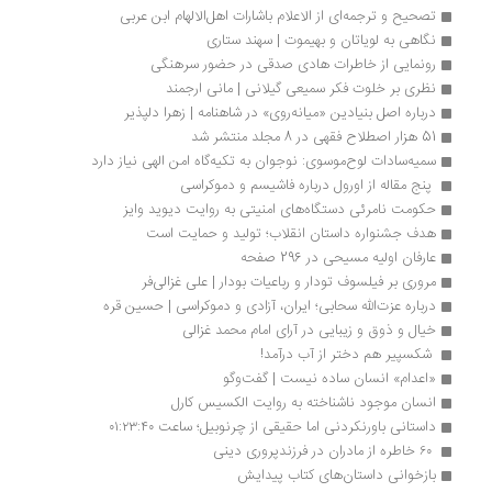
تصحیح و ترجمه‌ای از الاعلام باشارات اهل‌الالهام ابن عربی
نگاهی به لویاتان و بهیموت | سهند ستاری
رونمایی از خاطرات هادی صدقی در حضور سرهنگی
نظری بر خلوت فکر سمیعی گیلانی | مانی ارجمند
درباره اصل بنیادین «میانه‌روی» در شاهنامه | زهرا دلپذیر
51 هزار اصطلاح فقهی در 8 مجلد منتشر شد
سمیه‌‌سادات لوح‌موسوی: نوجوان به تکیه‌گاه امن الهی نیاز دارد
 پنج مقاله از اورول درباره فاشیسم و دموکراسی
حکومت نامرئی دستگاه‌های امنیتی به روایت دیوید وایز
هدف جشنواره داستان انقلاب؛ تولید و حمایت است 
عارفان اولیه مسیحی در 296 صفحه
مروری بر فیلسوف تودار و رباعیات بودار | علی غزالی‌فر
درباره عزت‌الله سحابی؛ ایران، آزادی و دموکراسی | حسین قره
خیال و ذوق و زیبایی در آرای امام محمد غزالی
 شکسپیر هم دختر از آب درآمد! 
«اعدام» انسان ساده نیست | گفت‌وگو
انسان موجود ناشناخته به روایت الکسیس کارل
داستانی باورنکردنی اما حقیقی از چرنوبیل؛ ساعت ۰۱:۲۳:۴۰
 ۶۰ خاطره از مادران در فرزندپروری دینی
بازخوانی داستان‌های کتاب پیدایش