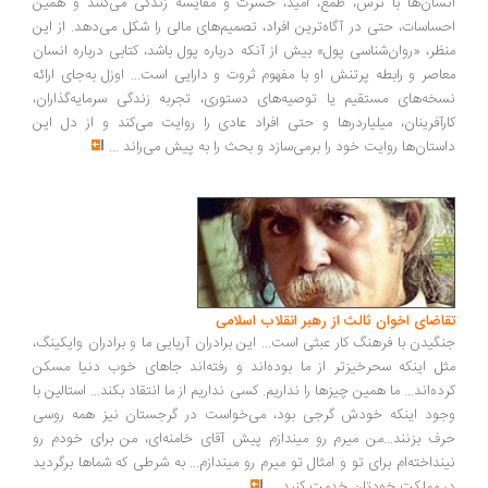
انسان‌ها با ترس، طمع، امید، حسرت و مقایسه زندگی می‌کنند و همین
احساسات، حتی در آگاه‌ترین افراد، تصمیم‌های مالی را شکل می‌دهد. از این
منظر، «روان‌شناسی پول» بیش از آنکه درباره پول باشد، کتابی درباره انسان
معاصر و رابطه پرتنش او با مفهوم ثروت و دارایی است... اوزل به‌جای ارائه
نسخه‌های مستقیم یا توصیه‌های دستوری، تجربه زندگی سرمایه‌گذاران،
کارآفرینان، میلیاردرها و حتی افراد عادی را روایت می‌کند و از دل این
داستان‌ها روایت خود را برمی‌سازد و بحث را به پیش می‌راند
...
تقاضای اخوان ثالث از رهبر انقلاب اسلامی
جنگیدن با فرهنگ کار عبثی است... این برادران آریایی ما و برادران وایکینگ،
مثل اینکه سحرخیزتر از ما بوده‌اند و رفته‌اند جاهای خوب دنیا مسکن
کرده‌اند... ما همین چیزها را نداریم. کسی نداریم از ما انتقاد بکند... استالین با
وجود اینکه خودش گرجی بود، می‌خواست در گرجستان نیز همه روسی
حرف بزنند...من میرم رو میندازم پیش آقای خامنه‌ای، من برای خودم رو
نینداخته‌ام برای تو و امثال تو میرم رو میندازم... به شرطی که شماها برگردید
در مملکت خودتان خدمت کنید
...