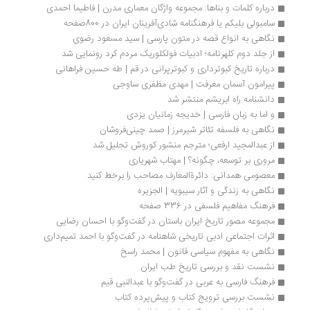
درباره کلمات و بناها: مجموعه واژگان معماری مدرن | فاطیما احمدی
سامبولی بلیکم یا فرهنگنامه شادی‌آفرینان ایران در 800صفحه
نگاهی به انواع قصه در متون پارسی | سید مسعود رضوی
از جلد دوم کلهرنامه؛ ادبیات فولکلوریک مردم کرد رونمایی شد
درباره تاریخ کبوترداری و کبوترپرانی در قم | طه حسین فراهانی
پیرامون آسمان معرفت | مهدی مظفری ساوجی 
دانشنامه راه ابریشم منتشر شد 
و اما به زبان فارسی | خدیجه زمانیان یزدی
نگاهی به فلسفه تئاتر شیرمرز | صمد چینی‌فروشان
از عبدالمجید ارفعی؛ مترجم منشور کوروش تجلیل شد
مروری بر توسعه، چگونه؟ | مهتاب شهریاری
معصومی همدانی: دائرةالمعارف مصاحب را برخط کنید
نگاهی به زندگی و آثار سیبویه | الجزیره
فرهنگ مفاهیم فلسفی در 336 صفحه
مجموعه مصور تاریخ ایران باستان در گفت‌وگو با احسان رضایی
اثرات اجتماعی ادبی تاریخی شاهنامه در گفت‌وگو با احمد تمیم‌داری
نگاهی به مفهوم سیاسی قانون | محمد راسخ
نشست نقد و بررسی تاریخ طب ایران
فرهنگ فارسی به عربی در گفت‌وگو با عبدالنبی قیم
نشست بررسی ترویج کتاب و پیش‌پرده کتاب