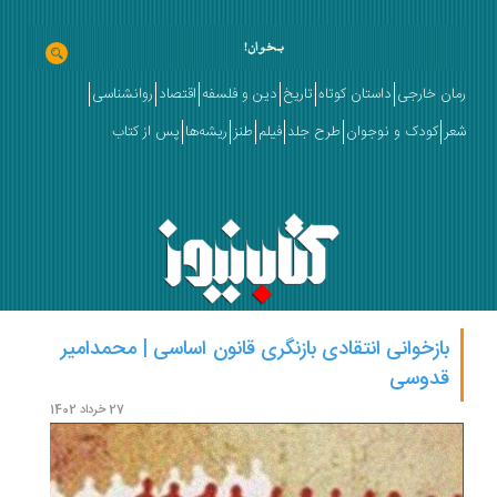
رمان خارجی
داستان کوتاه
تاریخ
دین و فلسفه
اقتصاد
روانشناسی
شعر
کودک و نوجوان
طرح جلد
فیلم
طنز
ریشه‌ها
پس از کتاب
بازخوانی انتقادی بازنگری قانون اساسی | محمدامیر
نگاه
قدوسی
میره
27 خرداد 1402