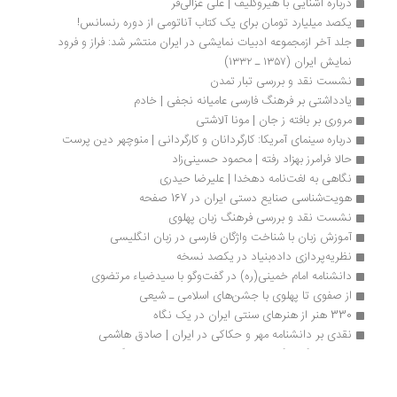
درباره آشنایی با هیروگلیف | علی غزالی‌فر
یکصد میلیارد تومان برای یک کتاب آناتومی از دوره رنسانس!
جلد آخر ازمجموعه ادبیات نمایشی در ایران منتشر شد: فراز و فرود 
نمایش ایران (۱۳۵۷ ـ ۱۳۳۲)
نشست نقد و بررسی تبار تمدن
یادداشتی بر فرهنگ فارسی عامیانه نجفی | خادم
مروری بر بافته ز جان | مونا آلاشتی
درباره سینمای آمریکا: کارگردانان و کارگردانی | منوچهر دین پرست
حالا فرامرز بهزاد رفته | محمود حسینی‌زاد
نگاهی به لغت‌نامه دهخدا | علیرضا حیدری
هویت‌شناسی صنایع دستی ایران در 167 صفحه
نشست نقد و بررسی فرهنگ زبان پهلوی
آموزش زبان با شناخت واژگان فارسی در زبان انگلیسی
نظریه‌پردازی‌ داده‌بنیاد در یکصد نسخه
دانشنامه امام خمینی(ره) در گفت‌وگو با سیدضیاء مرتضوی
از صفوی تا پهلوی با جشن‌های اسلامی ـ شیعی
330 هنر از هنرهای سنتی ایران در یک نگاه
نقدی بر دانشنامه مهر و حکاکی در ایران | صادق هاشمی
مروری بر گل و گیاه در هزار سال شعر فارسی | یاور یگانه
هنر و فناوری قواعد تنظیم گری برای قانون نویسی
نشست نقد و بررسی فرهنگ توصیفی فلسفه علم