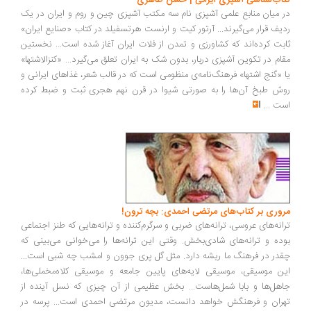
کتاب‌شناسی آشپزی ایرانی | حسن طاهری
در میان منابع علمی آشپزی نام سه مکتب آشپزی چین و روم و ایران در یک
ردیف قرار می‌گیرند... آرتور کیت و ارنست هرتسفیلد در کتاب «صنایع ایران»
ثابت کرده‌اند که کشاورزی و تمدن از فلات ایران آغاز شده است... نخستین
مقام در تکوین آشپزی دربار، بدون شک به ایران تعلق می‌گیرد... «کنزالاشتها»
یا «گنج اشتها» فرهنگ‌نامه‌ی منظومی است که در قالب شعر، غذاهای ایرانی و
روش طبخ آن‌ها را به صورتی شیوا در قرن نهم هجری ثبت و ضبط کرده
است
...
مروری بر کتاب‌های مرتضی احمدی: بچه ترون!
ترانه‌های عروسی، ترانه‌های ضربی و سرگرم‌کننده و ترانه‌هایی که طنز اجتماعی
بوده و ترانه‌های شادی‌بخش. وقتی این ترانه‌ها را می‌خوانی می‌بینی که
چقدر در فرهنگ ما ریشه دارد. مثل گل پری جوون و امشب چه شبی است...
این موسیقی، موسیقی لایه‌های پایین جامعه و موسیقی کلاه‌مخملی‌ها،
جاهل‌ها و بابا شمل‌هاست... بخش عظیمی از آن چیزی که نسل آینده از
تهران و فرهنگش خواهد دانست، مدیون مرتضی احمدی است... پرسه در