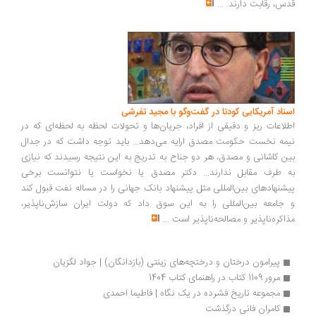
قدس، رقابت دارند.
...
اسناد آمریکایی کودتا در گفت‌وگو با مجید تفرشی
اطلاعات ریز و دقیقی از افراد، جریان‌ها و تحولات لحظه به لحظه‌ای که در
نیمه نخست حکومت مصدق ارایه می‌دهد... باید توجه داشت که در جدال
بین کاشانی و مصدق، هر دو جناح به تدریج به این نتیجه رسیدند که نیازی
به طرف مقابل ندارند... دکتر مصدق یا نخواست یا نتوانست برخی
پیشنهادهای بین‌المللی مثل پیشنهاد بانک جهانی را در مساله نفت قبول کند
و جامعه بین‌المللی را به این سوق داد که دولت ایران سازش‌ناپذیر،
مذاکره‌ناپذیر و مصالحه‌ناپذیر است
...
پیرامون درختان و درختچه‌های زینتی (بازدانگان) | جواد لگزیان
مرور 1109 کتاب در راهنمای کتاب 1404
مجموعه تاریخ فشرده در یک نگاه | فاطیما احمدی
کامران فانی درگذشت