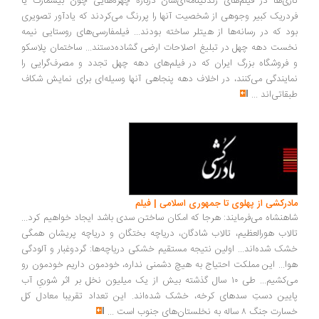
نازی‌ها در فیلم‌های زندگینامه‌ای‌شان درباره چهره‌هایی چون بیسمارک یا
فردریک کبیر وجوهی از شخصیت آنها را پررنگ می‌کردند که یادآور تصویری
بود که در رسانه‌ها از هیتلر ساخته بودند... فیلمفارسی‌های روستایی نیمه
نخست دهه چهل در تبلیغ اصلاحات ارضی گشاده‌دستند... ساختمان پلاسکو
و فروشگاه بزرگ ایران که در فیلم‌های دهه چهل تجدد و مصرف‌گرایی را
نمایندگی می‌کنند، در اخلاف دهه پنجاهی آنها وسیله‌ای برای نمایش شکاف
طبقاتی‌اند
...
مادرکشی از پهلوی تا جمهوری اسلامی | فیلم
شاهنشاه می‌فرمایند: هرجا که امکان ساختن سدی باشد ایجاد خواهیم کرد...
تالاب هورالعظیم، تالاب شادگان، دریاچه بختگان و دریاچه پریشان همگی
خشک شده‌اند... اولین نتیجه مستقیم خشکی دریاچه‌ها: گردوغبار و آلودگی
هوا... این مملکت احتیاج به هیچ دشمنی نداره، خودمون داریم خودمون رو
می‌کشیم... طی ۱۰ سال گذشته بیش از یک میلیون نخل بر اثر شوریِ آب
پایین دستِ سدهای کرخه، خشک شده‌اند. این تعداد تقریبا معادل کل
خسارت جنگ ۸ ساله به نخلستان‌های جنوب است
...