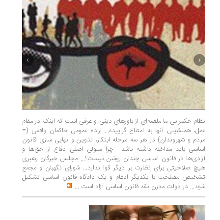
نظام حکمرانی ما ملغمه‌ای از باورهای دینی و عرفی است که اینک در مقام
مادری هنر
عمل، همنشینی آنها به امتناع گراییده... اراده عمومی حاکمان واقعی (=
بزرگ را ب
مردم و شهروندان) در هر سه مرحله ابتکار، تدوین و نهایی سازی قانون
وکیلی از
اساسی باید مداخله داشته باشد... چرا متولی اصلی دفاع از حق‌ها و
همان سا
آزادی‌ها در قانون اساسی چندان روشن نیست؟... مجلس خبرگان رهبری
این‌گونه
هیچ صلاحیتی برای نظارت بر دیگر قوا ندارد... شورای نگهبان و مجمع
غرق نشون
تشخیص مصلحت با یکدیگر ادغام و یک دادگاه قانون اساسی تشکیل
بهشتی که
شود... در دولت مدرن نقد قانون اساسی آزاد است
...
دانشنامه 