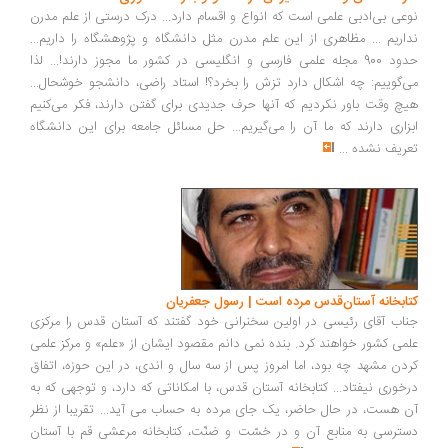
نوعی بی‌ادبی علمی است که انواع و اقسام دارد... درک درستی از علم مدرن
نداریم ... مظاهری از این علم مدرن مثل دانشگاه و پژوهشگاه را داریم...
حدود 900 مجله علمی فارسی و انگلیسی در کشور ما مجوز دارند!... لذا
می‌گوییم: چه اشکال دارد تزش را بخرد؟! استاد راضی، دانشجو خوشحال...
هیچ‌ وقت باور نکردیم که آنها حرف جدیدی برای گفتن دارند، فکر می‌کنیم
ابزاری دارند که ما آن را می‌گیریم... حل مسائل جامعه برای این دانشگاه
تعریف نشده
...
کتابخانه‌ آستان‌قدس مرده است | رسول جعفریان
جناب آقای رئیسی در اولین سخنرانی خود گفتند که آستان قدس را مرکزی
علمی کشور خواهند کرد. بنده نمی دانم مقصود ایشان از «علم» و مرکز علمی
کردن مشهد چه بود، اما امروز پس از سه سال و اندی، در این حوزه، اتفاق
درخوری نیفتاد... کتابخانه آستان قدس، با امکاناتی که دارد، و توجهی که به
آن هست، در حال حاضر، یک جای مرده به حساب می آید... تقریبا از نظر
دسترسی به منابع آن و در خسّت و ضنّت، کتابخانه مرعشی قم با آستان