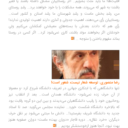
اقلیت‌ها؛ ما باید ملت بشویم... اگر روستاییان مشکل داشته باشند یا فقیر
باشند؛ به شهر که می‌روند، همه مشکلات را با خود خواهند برد... رشدِ روستای
من، رشدِ بخش ماست و رشدِ شهرستانِ ما رشد استان و کشور است...
روستاییان رأی می‌دهند، اهمیت جدولی و آماری دارند اهمیت تولیدی ندارند!
رأی هم که دادند بعدش با بسته‌های معیشتی کمکشان می‌کنیم ولی
خودشان اگر بخواهند مولد باشند، کاری نمی‌شود کرد... اگر کسی در روستا
بماند مفهوم باختن را متوجه
...
رضا منصوری: توسعه شعار نیست، شعور است!
تنها دانشگاهی که با ابتکاری جهانی در تعریف دانشگاه شروع کرد -و معمولا
از آن حرف زده نمی‌شود- دانشگاه همدان است... بعد از انقلاب نیز
روحانیون خود را رقیب دانشگاهیان می‌دیدند و بین این دو گروه رقابت بود
که بالاخره دانشگاه شکست خورد... نماینده مجلس می‌گوید: صد تا استاد
جدید به دانشگاه شریف بفرستید!... دانش ما مبتنی می‌شود بر نقل حرف
دیگران: «خرد نقال»... دوره قاجار «دوران بهت» ماست؛ دوران صفویه هنوز
بهت نبود، آنجا هنوز ازخودمتشکر بودیم
...