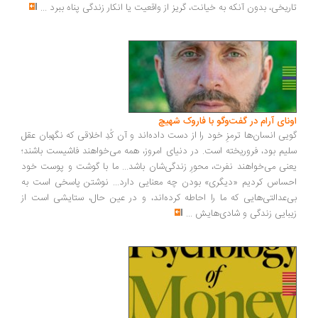
ریخی، بدون آنکه به خیانت، گریز از واقعیت یا انکار زندگی پناه ببرد
...
ونای آرام در گفت‌وگو با فاروک شهیچ
یی انسان‌ها ترمزِ خود را از دست داده‌اند و آن کُدِ اخلاقی که نگهبان عقل
یم بود، فروریخته است. در دنیای امروز، همه می‌خواهند فاشیست باشند؛
نی می‌خواهند نفرت، محورِ زندگی‌شان باشد... ما با گوشت و پوست خود
ساس کردیم «دیگری» بودن چه معنایی دارد... نوشتن پاسخی است به
‌عدالتی‌هایی که ما را احاطه کرده‌اند، و در عین حال، ستایشی است از
بایی زندگی و شادی‌هایش
...