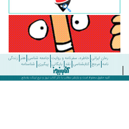
رمان ایرانی
خاطره، سفرنامه و روایت
جامعه شناسی
هنر
زندگی
نامه
مرجع
کتابشناسی
نقد
بایگانی
پیگیری
شناسنامه
کلیه حقوق محفوظ است و بازنشر مطالب با ذکر
کتاب نیوز
و درج لینک، بلامانع .