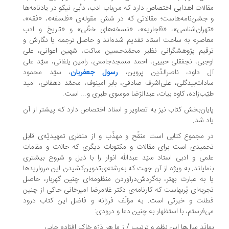
الات اهدایی اختصاص دارد که من‌باب ادب، دأبی نیکو در یادنامه‌ها
جشن‌نامه‌هاست؛ مقالاتی که در شش مقوله‌ی «فلسفه»، «فقه»،
هران‌شناسی»، «قاجاریه»، «نسخه‌های خطّی» و «تاریخ و ادب
اصر» به ساحت استاد تقدیم شده‌اند و حاصل ترجمه یا نگارش و
قیم پژوهشگرانی نظیر محمّدحسین ساکت، شهین اعوانی، علی
جبی، نجفقلی حبیبی، احمد مسجدجامعی، رامین یلفانی، سیّد علی
ل داود، ناصرالدّین پروین،
رسول جعفریان
، سیّد محمود
دات‌بیدگلی، علی‌اشرف صادقی، بابر امینوف، محمّد دهقانی، امید
ّب‌زاده، کاوه بیات، عبدالرّضا موسوی طبری و... است.
یان‌بخش کتاب نیز به تصاویر و اسناد اختصاص دارد که پیشتر از آن
د شد.
 مجموع کتابی است منقّح و مهذّب و از منظری تمهیدیّه‌ی قابل
میدی است برای مقالات و مکتوبات دیگری که حالات و مقامات
می و ادبی استاد سیّد عبدالله انوار را با ذیل و شروح بیشتری
مایاند. به ویژه از آن جهت که به‌رشته‌ی‌تدوین‌کشیدن این مرواریدها
 به عبارت بهتر، به‌گردش‌درآوردن منظومه‌ای ‌چنین گهربار، حاصل
ربه‌ای پُربهاست که کارنامه‌ی دکتر غلامرضا امیرخانی حاکی از چنین
نت و خبرتی است. به مؤلّف فرزانه و فاضل این کتاب درود
‌فرستم، با استظهار به چنین دعا و درودی:
انَد سال‌ها این نظم و ترتیب / ز ما هر ذرّه خاک افتاده جایی