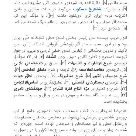
مستنداتش [۸]، دائرة المعارف‌ شیعه‌ی امامیه‌ی اثنی عشریه نامیده‌اند
شاهرخ مسکوب
می‌گوید در حیات معنوی و مادی
اکثریّت مردم ایران اثری ذی‌نفوذ داشته [۱۰])، با مؤلّف این اثر،
مّدباقر مجلسی‌، که مجتبی مینوی وی را عالم بزرگ شیعه می‌نامد
وار قریب بیست سال رئیس بخش نسخ خطی کتابخانه ملّی ایران
د و در این مسیر، مصدر آثار پژوهشی فراوانی شد که از آن میان
لیف و تدوین مجلّداتی از فهارس نسخ خطی فارسی و عربی، در جوار
جمه، تصحیح و تعلیق‌نگاری متونی چون
الشِّفاء
[۱۳] (در ۲۲ مجلّد)،
رجمه‌ی
شرح الاشارات و التنبیهات‌
[۱۴]، تعلیق بر
دانشنامه‌ی علایی
مقاصدالفلاسفه
[۱۶]، ترجمه و شرح
منطق الملخص
[۱۷]،
رح
موسیقی الکبیر
[۱۸]، شرح
متافیزیک
[۱۹]، ترجمه‌ی
تطوّر حیات
جستارهای فلسفی
[۲۱]، تعلیق‌نگاری بر
اساس‌الاقتباس
درّة التاج لغرة الدَباج
[۲۳]،
جهانگشای نادری
[۲۴] و... به او جایگاه معتنابه و مهمّی در میان رجال و معاریف معاصر
خشیده است.
امرضا امیرخانی، در کتاب مستطاب خود، تصویری جامع از این
ره‌ی شاخص و به‌راستی، ذی‌نفوذ، در دسترس مخاطبان مخطوطات
رسائل خطی و نیز مصحّحان و مترجمان نهاده است. چهره‌ای که
اخت زوایا و خبایای وی می‌تواند مسیر پژوهشگران را در وصول به