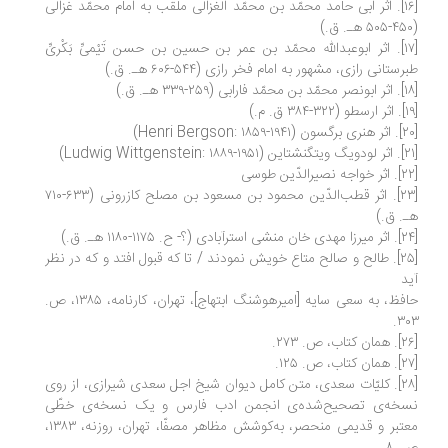
[۱۶]. اثر ابی حامد محمّد بن محمّد الغزالی ملقب به امام محمّد غزالی
[۱۷]. اثر ابوعبدالله محمّد بن عمر بن حسین بن حسن تَیْمیِّ بَکْریِّ
رستانی رازی، مشهور به امام فخر رازی (۵۴۴-۶۰۶ هـ. ق.)
[۲۳]. اثر قطب‌الدّین محمود بن مسعود بن مصلح کازرونی (۶۳۳-۷۱۰
. ق.)
[۲۵]. طالح و صالح متاع خویش نمودند / تا که قبول افتد و که در نظر
د
حافظ، به سعی سایه [امیرهوشنگ ابتهاج]، تهران، کارنامه، ۱۳۸۵، ص.
۳۰
[۲۸]. کلیّات سعدی، متن کامل دیوان شیخ اجل سعدی شیرازی، از روی
سخه‌ی تصحیح‌شده‌ی انجمن ادب فارس و یک نسخه‌ی خطّی
معتبر و قدیمی منحصر، به‌کوشش مظاهر مصفّا، تهران، روزنه، ۱۳۸۳،