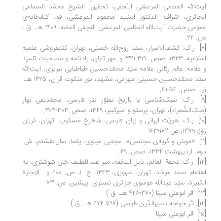
ت‌الله العظمی المرعشی النّجفی، تحقیق: الشیخ محمّد السمامی
حائری، اشراف: الدکتور السّید محمود المرعشی، قم، کتابخانه‌ی
عمومی حضرت آیت‌الله العظمی المرعشی النجفی العامه، ۱۴۰۹ هـ. ق.،
. ۲۲.
[۸]. ر.ک: کشف‌الاسرار، سیّد روح‌الله خمینی، تهران، کتابفروشی علمیه
اسلامیه، ۱۳۲۳، صص. ۳۱۹-۳۲۱؛ و: مهر تابان، یادنامه و مصاحبات تلمیذ
علامه: عالم ربّانی علامه سیّد محمّدحسین طباطبایی تبریزی، آیت‌الله
سیّد محمّدحسین حسینی طهرانی، مشهد، نور ملکوت قرآن، ۱۴۲۵ هـ.
، صص. ۵۶-۶۱.
[۹]. ر.ک: سبک‌شناسی یا تاریخ تطوّر نثر فارسی، محمّدتقی بهار
لک‌الشّعراء)، تهران، پرستو و امیرکبیر، ۱۳۴۹، صص. ۳۰۳-۳۰۴.
[۱۰]. ر.ک: هویّت ایرانی و زبان فارسی، شاهرخ مسکوب، تهران، فرزان
۱۳، ص ۱۶۲-۱۶۳.
[۱۱]. «موش و گربه‌ی مجلسی»، مجتبی مینوی، یغما، سال هشتم، ش.
، اردیبهشت ۱۳۳۴، صص. ۴۹.
[۱۲]. ر.ک: تحفة العالم، ذیل التحّفه، میر عبداللطیف خان شوشتری‌، به
اهتمام صمد موحّد، تهران، طهوری، ۱۳۶۳، ج. ۱، ص. ‌۱۰۰؛ و : الاجازة‌
کبیرة، سیّد عبدالله موسوی جزائری تستری، پیشین، ص. ۷۳.