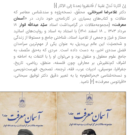
ّ آثارنا تَدلّ عَلینا / فَانظروا بَعدنا إلی الآثار [۱]
کتر
غلامرضا امیرخانی
، محقّق، نسخه‌پژوه و سندشناس معاصر که
الات و کتاب‌های بسیاری در کارنامه‌ی خود دارد، در «
آسمان
عرفت
» (مجموعه‌مقالات در گرامیداشت استاد
سیّد عبدالله انوار
: ۱۸
مرداد ۱۳۰۳ ـ ۱۸ اسفند ۱۴۰۱) با استناد به اسناد و روایت‌های اساتید
تاز و مُبرّز و جمعی از تلامیذ استاد، شناختی جامع و مستوفا از زندگی
شخصیّت این عالم بی‌بدیل، به عنوان یکی از مهم‌ترین سرآمدان
ل سده‌ی اخیر، به دست داده است. مردی که به‌حق متّصف به
مع علوم معقول و منقول بود و می‌توان او را با التفات به احاطه و
راف کم‌نظیرش بر معارفی چون فلسفه، منطق، ریاضی، تاریخ،
رافیا، موسیقی، ادبیات عرب، فقه، ترجمه، تصحیح، فهرست‌نویسی
نسخه‌شناسی «بحرالعلوم» یا به تعبیر دقیق‌ دکتر توفیق سبحانی،
قیانوس معرفت» [۲] نامید.