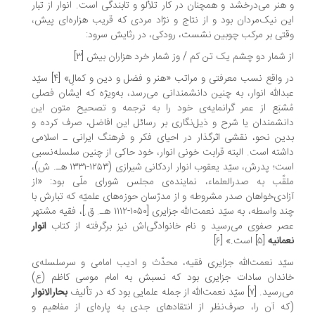
هنر می‌درخشد و همچنان در کار تلألو و تابندگی است. انوار از تبار
ن نیک‌مردان بود و از نتاج و نژاد مردی که قریب هزاره‌ای پیش،
تی بر مرکب چوبین نشست، رودکی، در رثایش سرود:
 شمار دو چشم یک تن کم / وز شمار خرد هزاران بیش [۳]
در واقع نسب معرفتی و مراتب «هنر و فضل و دین و کمالِ» [۴] سیّد
دالله انوار، به چنین دانشمندانی می‌رسد، به‌ویژه که ایشان فصلی
شبَع از عمر گرانمایه‌ی خود را به ترجمه و تصحیح متون این
نشمندان یا شرح و ذیل‌نگاری بر رسائل این افاضل، صرف کرده و
ین نحو، نقشی اثرگذار در احیای فکر و فرهنگ ایرانی ـ اسلامی
شته است. البته قرابت خونی انوار، خود حاکی از چنین سلسله‌نسبی
است؛ پدرش، سیّد یعقوب انوار اردکانی شیرازی (۱۲۵۳-۱۳۳۱ هـ. ش)،
قّب به صدرالعلماء، نماینده‌ی مجلس شورای ملّی بود: «از
ادی‌خواهان صدر مشروطه و از مدرّسان حوزه‌های علمیّه که تبارش با
چند واسطه، به سیّد نعمت‌الله جزایری [۱۰۵۰-۱۱۱۲ هـ. ق.]، فقیه مشتهر
ر صفوی می‌رسید و نام خانوادگی‌اش نیز برگرفته از کتاب
انوار
مانیه
[۵] است.» [۶]
ّد نعمت‌الله جزایری فقیه، محدّث‌ و ادیب‌ امامی و سرسلسله‌ی
اندان سادات جزایری بود که نسبش به امام موسی کاظم (ع)
 [۷] سیّد نعمت‌الله از جمله علمایی بود که در تألیف
بحارالانوار
ه آن را، صرف‌نظر از انتقادهای جدی به پاره‌ای از مفاهیم و