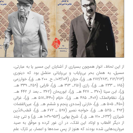
 این لحاظ، انوار همچون بسیاری از آشنایان این مسیر یا به عبارتی،
یل، به همان بحر بی‌پایاب و بی‌پایانی متصّل بود که دینوری
(۲۱۲/۲۱۳ ـ۲۸۲/۲۸۳ هـ. ق)، حیّان (۱۰۳/۱۰۴ـ ح. ۲۰۰ هـ. ق)، خوارزمی
(۱۸۵ ـ ۲۳۳ هـ. ق)، رازی (۲۵۱ـ ۳۱۳ هـ. ق)، فارابی (۲۵۹ـ ۳۳۹ هـ.
ق)، ابن سینا (۳۷۰ ـ ۴۲۸ هـ. ق)، ابوریحان (۳۶۲ ـ بعد از ۴۴۲ هـ.
ق)، نظام‌الملک (۴۰۸ـ ۴۸۵ هـ. ق)، خیّام (۴۴۰آـ۵۱۷ هـ. ق)، غزالی
(۴۵۰ـ ۵۰۵ هـ. ق)، خازنی (سده‌ی پنجم و ششم هـ. ق)، عین‌القضات
(۴۹۲ ـ ۵۲۵ هـ. ق)، خواجه نصیر (۵۹۷ ـ ۶۷۲ هـ. ق)، قطب‌الدّین
شیرازی (۶۳۳ـ ۷۱۰ هـ. ق.)، شیخ بهایی (۹۵۳-۱۰۳۰ هـ. ق) و تنی چند
 دیگر اقطاب و اوتاد این مُلک، در آن غور کرده‌ و موفّق به صید
واریدهایی شده‌ بودند که هنوز از پسِ سده‌ها و اعصار، بر تارک علم