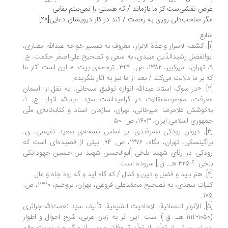
ض نقشی‌ست کز ما بازماند / که هستی را نمی‌بینم بقایی
ر صاحب‌دلی روزی به رحمت / کند در کار درویشان دعایی[۲۸]
ابع:
[۱]. کشف الاسرار و عدّة الابرار، معروف به تفسیر خواجه عبدالله انصاری،
والفضل رشیدالدّین میبدی، به سعی و تصحیح علی‌اصغر حکمت، ج.
۹، تهران، امیرکبیر، ۱۳۸۲، ص. ۳۴۴. ترجمه‌ی بیت: « این است آثار ما
 بر ما دلالت می‌کند / بعد از ما نیز به آثار بنگرید».
[۲]. «در سوگ استاد عبدالله انوار» توفیق سبحانی، به نقل از: آسمان
معرفت، مجموعه‌مقالات در گرامیداشت سیّد عبدالله انوار، ج. ۱،
‌کوشش غلامرضا امیرخانی، تهران، سازمان اسناد و کتابخانه‌ی ملّی
هوری اسلامی ایران، ۱۴۰۳، ص. ۵۰.
[۳]. دیوان رودکی سمرقندی، بر اساس نسخه‌ی سعید نفیسی، ی.
براگینسکی، تهران، نگاه، ۱۳۷۶، ص. ۹۴. بیتی از قصیده‌ای است که
دکی در رثای شهید بلخی [ابوالحسن شهید بن حسین جهودانکی
 ؟-۳۲۵ هـ. ق.] سروده است.
کلیات سعدی، به تصحیح محمّدعلی فروغی، تهران، بروخیم، ۱۳۲۰، ص.
۱۷
[۵]. الأنوار النعمانیة، الاحادیث الشیعیة، تألیف سیّد ‎نعمت‌الله جزائری
(۱۰۵۰-۱۱۱۲ هـ. ق.) است. این اثر به زبان عربی، شرح احوال و اطوار