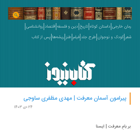
ان خارجی
داستان کوتاه
تاریخ
دین و فلسفه
اقتصاد
روانشناسی
ر
کودک و نوجوان
طرح جلد
فیلم
طنز
ریشه‌ها
پس از کتاب
پیرامون آسمان معرفت | مهدی مظفری ساوجی
24 دی 1403
 بامِ معرفت | ایسنا