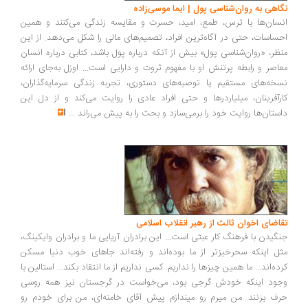
اهی به روان‌شناسی پول | ایما موسی‌زاده
سان‌ها با ترس، طمع، امید، حسرت و مقایسه زندگی می‌کنند و همین
ساسات، حتی در آگاه‌ترین افراد، تصمیم‌های مالی را شکل می‌دهد. از این
ظر، «روان‌شناسی پول» بیش از آنکه درباره پول باشد، کتابی درباره انسان
اصر و رابطه پرتنش او با مفهوم ثروت و دارایی است... اوزل به‌جای ارائه
خه‌های مستقیم یا توصیه‌های دستوری، تجربه زندگی سرمایه‌گذاران،
رآفرینان، میلیاردرها و حتی افراد عادی را روایت می‌کند و از دل این
ستان‌ها روایت خود را برمی‌سازد و بحث را به پیش می‌راند
...
اضای اخوان ثالث از رهبر انقلاب اسلامی
گیدن با فرهنگ کار عبثی است... این برادران آریایی ما و برادران وایکینگ،
ل اینکه سحرخیزتر از ما بوده‌اند و رفته‌اند جاهای خوب دنیا مسکن
ده‌اند... ما همین چیزها را نداریم. کسی نداریم از ما انتقاد بکند... استالین با
ود اینکه خودش گرجی بود، می‌خواست در گرجستان نیز همه روسی
ف بزنند...من میرم رو میندازم پیش آقای خامنه‌ای، من برای خودم رو