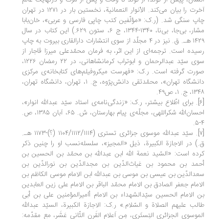
سان، پیش‌ از تولّد، از تولّد تا وفات‌ و پس‌ از مرگ‌ و درنهایت عالم‌
آخرت را بیان می‌کند. الأنوار النعمانیة، نخستین ‌بار در ۱۲۷۱ در تهران
پ‌ سنگی‌ شد. (ر.ک: «مؤلّفین‌ کتب‌ چاپی‌ فارسی‌ و عربی»‌، خان‌بابا
مشار، بی‌جا، بی‌نا، ۱۳۴۰-۱۳۴۴، ج ۶، ستون‌ ۶۲۹.) این کتاب در سال
۱۴۲۹ هـ. ق. نیز در ۴ مجلّد از سوی انتشارات دارالقاری بیروت به چاپ
یده است. ترجمه‌ای از این اثر، به‌ فرمان‌ محمّدعلی‌ میرزا قاجار از
سوی سیّد عبدالرحمان‌ و ابوتراب‌ کرمانشاهانی‌، در ۲۲ رمضان ۱۲۲۶،
رت گرفته است. ر.ک: «فهرست‌ میکروفیلم‌های‌ کتابخانه‌ی مرکزی‌
دانشگاه‌ تهران»‌، محمّدتقی دانش‌پژوه‌، ج. ۱، تهران، دانشگاه تهران،
 ج. ۱، ص۴۹.
[۶]. برای اطّلاع بیشتر، ر.ک: «زندگی‌نامه‌ی استاد سیّد عبدالله انوار»،
احسان‌الله شکراللهی، مجلّه‌ی پیام بهارستان، ش. ۶۵، آبان ۱۳۸۵، ص.
[۷]. سیّد عبدالله موسوی جزائری تستری (۱۱۰۴/۱۱۱۲/۱۱۱۴ (؟)-۱۱۷۳ هـ.
) در الاجازة ‌الکبیرة، ذیل «المجیز»، سلسله‌نسب او را چنین ذکر
ده است: «السّید نعمة الله ابن عبدالله بن محمّد بن الحسین بن
مد بن محمود بن غیاث‌الدّین بن مجدالدّین بن نورالدّین بن
دالدّین بن عیسی بن موسی بن عبدالله ابن الامام موسی الکاظم بن
امام جعفر الصادق بن الامام محمّد الباقر بن الامام علی زین العابدین
 الامام الحسین سیّدالشهداء بن الامام أامیرالمؤمنین علی بن أبی
لب علیهم الصلاة و السّلام.» ر.ک: الاجازة ‌الکبیرة، السیّد عبدالله
موسوی الجزائری التِستَری، مِن اَعلامِ القَرنِ الثّانی عَشَر، مع مقدّمه: