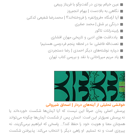
عین خیالم بودی در گفت‌وگو با فریناز ربیعی
نگاهی به بالادست | بهرام انجم‌روز
آیا آرامگاه «فروزانفر» را فروخته‌اند؟! | محمدرضا شفیعی کدکنی
درنگی بر شنل | محمد صابری
رابیندرانات تاگور
 یادداشت ‌های ادبی و تاریخی مهران افشاری
نعمت‌الله فاضلی: ما در لحظه پنجم فردوسی هستیم!
درباره نوشته‌های دیگر احمدی | رضا دستجردی
یاد مریم میرزاخانی با نقد و بررسی کتاب تهران
انشی تحلیلی از آینه‌های دردار | اسحاق شیروانی
سش اصلی رمان صرفاً این نیست که آیا آرمان‌ها شکست خورده‌اند یا
.پرسش عمیق‌تر این است: انسان پس از شکست آرمان‌ها چگونه می‌تواند
چنان معنا و هویت خود را حفظ کند؟... پاسخی که ابراهیم برمی‌گزیند، نه
روزی است و نه تسلیم. او راهی دیگر را انتخاب می‌کند: پذیرفتن شکست