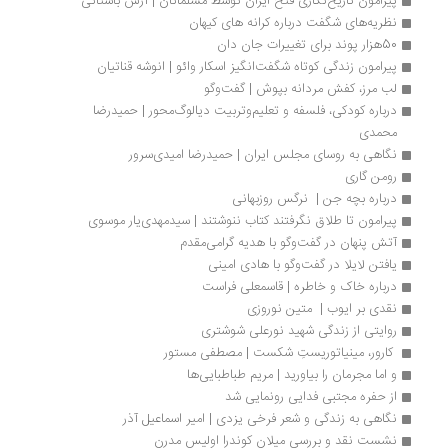
پیرامون تاریخ‌نگاری فتح ایران توسط مسلمانان | آرش باستانی
نظریه‌های شگفت درباره کرانه های کیهان
50هزار پوند برای تغییرات جان دان
پیرامون زندگی کوتاه شگفت‌انگیز اسکار وائو | انوشه قناتیان
لب مرز، کفش مردانه بپوش | گفت‌وگو
درباره کودکی، فلسفه و تعلیم‌وتربیت دیالوگ‌محور | حمیدرضا 
محمدی
نگاهی به روسای مجلس ایران | حمیدرضا امیدی‌سرور
رومن گاری
درباره بچه جن |  نرگس روزبهانی
پیرامون تا طلاق نگرفتند کتاب ننوشتند | سیدمهدی‌یار موسوی
آتش پنهان در گفت‌وگو با هدیه گرامی‌مقدم
یافتن لایلا در گفت‌وگو با هادی امینی
درباره خاک و خاطره | قاسمعلی فراست
نقدی بر ایوب |  متین نوروزی
روایتی از زندگی شهید نورعلی شوشتری
 کارور، مینیاتوریستِ شکست | مصطفی ‌مستور 
و اما مجرمان را بیاورید | مریم‌ طباطبایی‌ها
از حفره مجتبی فدایی رونمایی شد
نگاهی به زندگی و شعر فرخی یزدی | امیر اسماعیل آذر
نشست نقد و بررسی میلان کوندرا اولیس مدرن