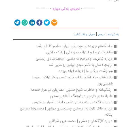
 ۸.
.
.
...............
..............
تجربه‌ی زندگی دوباره
|
|
|
دگی‌نامه
مرجع
معرفی و نقد کتاب
جلد ششم چهره‌های موسیقی ایران معاصر کاغذی شد
خاطرات نرودا و اعتراف به زندگی | بابک ذاکری
درباره ترس‌ها و مزخرفات ذهنی | محمدصادق رییسی
از پنجاه سال با دکتر مهدی بیانی رونمایی شد
سرنوشت پیکان ما | فرزانه ابراهیم‌زاده
یادداشتی بر قطعه‌ی نایاب برای تعمیر ریش‌تراش | مهسا 
شمسی‌پور
 زندگینامه و خاطرات شیخ‌حسین انصاریان در هزار صفحه
عامیانه‌های فارسی در فرهنگ شفاهی سخن
درباره جنگ‌هایی که دنیا را تغییر دادند | عمران دسترس
درباره خاک کارخانه،‌ داستان چیت‌سازی بهشهر | محمدرضا جوادی 
یگانه
درباره کارآگاهان وحشی | محمدمعین شرفائی