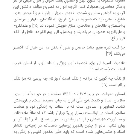
ارف معطوف به متون کهن و حصولِ بعضاً احوال و اقوال طیفی از آثار
مآثر معاصرین هموارتر کند. اگرچه انوار به تصریح مؤلّف دانشور این
ر، و به گواهی مشی و شیوه‌ی تعیّش، بیزار از بازارِ نام و کام‌جویی‌های
یعِ بایعانی بود که همواره در طیّ تاریخ، به اقتضای اظهار و عرضه‌ی
به‌اصطلاح، طالحان و صالحان، متاع خویش نموده‌اند [۲۵] و عنداللزوم
علی‌الرّویه همچنان می‌نمایند و یحتمل، الی یوم القیامه. غافل از آنکه
‌الواقع:
 قلبِ تیره هیچ نشد حاصل و هنوز / باطل در این خیال که اکسیر
‌کنند [۲۶]
امرضا امیرخانی برای توصیف این ویژگی استاد انوار، از لسان‌الغیب
تعانت جُسته است:
 ننگ چه گویی که مرا نام ز ننگ است / وز نام چه پرسی که مرا ننگ
نام است [۲۷]
آسمان معرفت، در پاییز ۱۴۰۳، در ۱۳۶۶ صفحه و در دو مجلّد از سوی
زمان اسناد و کتابخانه‌ی ملّی ایران به چاپ رسیده است. پایان‌بخش
اب، تصاویر و اسنادی است که با التفات به زندگی نود و هشت
له‌ی استاد می‌توانست بسیار پربرگ‌وبارتر باشد که احتمالاً ملاحظات
محذورات هزینه‌های چاپ در زمانه‌ی حاضر و به‌طبع، تأثیر گزاف آن بر
ای کتاب، مانع از چنین بلندپروازی‌هایی دست‌کم در زمینه‌ی انتشار
ناد و عکس‌هایی شده است که باید حتّی‌المقدور نفیس و رنگی به