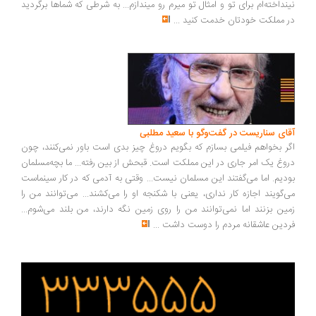
نداخته‌ام برای تو و امثال تو میرم رو میندازم... به شرطی که شماها برگردید
 مملکت خودتان خدمت کنید
...
ای سناریست در گفت‌وگو با سعید مطلبی
ر بخواهم فیلمی بسازم که بگویم دروغ چیز بدی است باور نمی‌کنند، چون
وغ یک امر جاری در این مملکت است. قبحش از بین رفته... ما بچه‌مسلمان
دیم. اما می‌گفتند این مسلمان نیست... وقتی به آدمی که در کار سینماست
‌گویند اجازه کار نداری، یعنی با شکنجه او را می‌کشند... می‌توانند من را
ین بزنند اما نمی‌توانند من را روی زمین نگه دارند، من بلند می‌شوم...
دین عاشقانه مردم را دوست داشت
...