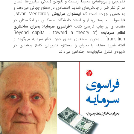
ریجى و بى‌وقفه‌ى محیط زیست و نابودى زندگی میلیون‌ها انسان‌
 اثر فقر خبر از چالش‌های شدید اقتصادی در سطح جهانی می‌دهد و
 همین جهت است که
ایستوان مزاروش
[István Mészáros]
لسوف مجارستانى‌تبار و استاد دانشگاه ساسکس در انگلستان در
دمه‌ای بر چاپ فارسى کتاب «
فراسوی سرمایه: بحران ساختاری
ام سرمایه
» [Beyond capital : toward a theory of
transition] از بحران ساختارى عمیقِ خودِ نظام سرمایه می‌گوید و
بته شیوه مقابله با بحران را مستلزم تغییراتى کاملا ریشه‌اى در
وه‌ى کنترل متابولیسم اجتماعى می‌داند.