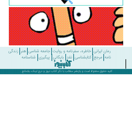
رمان ایرانی
خاطره، سفرنامه و روایت
جامعه شناسی
هنر
زندگی
نامه
مرجع
کتابشناسی
نقد
بایگانی
پیگیری
شناسنامه
کلیه حقوق محفوظ است و بازنشر مطالب با ذکر
کتاب نیوز
و درج لینک، بلامانع .