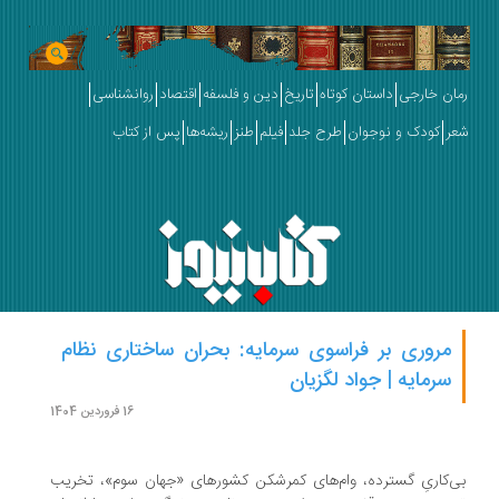
ان خارجی
داستان کوتاه
تاریخ
دین و فلسفه
اقتصاد
روانشناسی
ر
کودک و نوجوان
طرح جلد
فیلم
طنز
ریشه‌ها
پس از کتاب
مروری بر فراسوی سرمایه: بحران ساختاری نظام
سرمایه | جواد لگزیان
16 فروردین 1404
‌کارىِ گسترده، وام‌هاى کمرشکن کشورهاى «جهان سوم»، تخریب