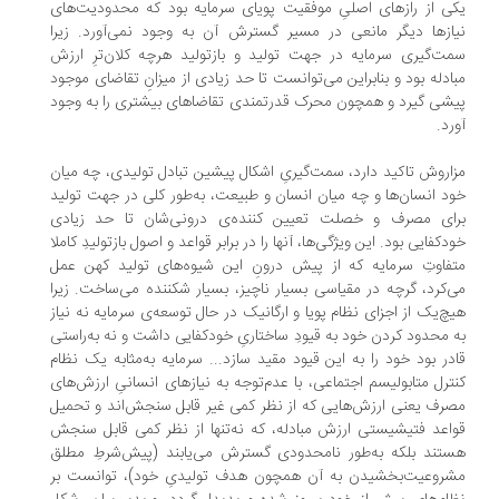
ی از رازهاى اصلىِ موفقیت پویاى سرمایه بود که محدودیت‌هاى
ازها دیگر مانعى در مسیر گسترش آن به وجود نمى‌آورد. زیرا
ت‌گیرى سرمایه در جهت تولید و بازتولید هرچه کلان‌ترِ ارزش
ادله بود و بنابراین مى‌توانست تا حد زیادى از میزانِ تقاضاى موجود
شى گیرد و همچون محرک قدرتمندى تقاضاهاى بیشترى را به وجود
رد.
اروش تاکید دارد، سمت‌گیرىِ اشکال پیشین تبادل تولیدى، چه میان
د انسان‌ها و چه میان انسان و طبیعت، به‌طور کلی در جهت تولید
اى مصرف و خصلت تعیین کننده‌ی درونى‌شان تا حد زیادى
دکفایی بود. این ویژگى‌ها، آنها را در برابر قواعد و اصول بازتولیدِ کاملا
فاوتِ سرمایه که از پیش درونِ این شیوه‌هاى تولید کهن عمل
‌کرد، گرچه در مقیاسى بسیار ناچیز، بسیار شکننده مى‌ساخت. زیرا
چ‌یک از اجزاى نظام پویا و ارگانیک در حال توسعه‌ى سرمایه نه نیاز
 محدود کردن خود به قیودِ ساختارىِ خودکفایی داشت و نه به‌راستى
در بود خود را به این قیود مقید سازد... سرمایه به‌مثابه یک نظام
ترل متابولیسم اجتماعى، با عدم‌توجه به نیازهاى انسانىِ ارزش‌هاى
رف یعنى ارزش‌هایى که از نظر کمی غیر قابل سنجش‌اند و تحمیل
اعد فتیشیستى ارزش مبادله، که نه‌تنها از نظر کمی قابل سنجش
تند بلکه به‌طور نامحدودى گسترش مى‌یابند (پیش‌شرطِ مطلق
روعیت‌بخشیدن به آن همچون هدف تولیدىِ خود)، توانست بر