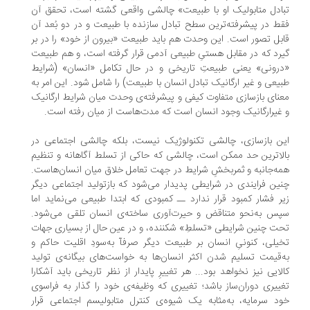
ادل متابولیک او با طبیعت» چالشى واقعى گشته است، تحقق آن
ط در پیشرفته‌ترین سطح تبادل سازنده با طبیعت و در دو بُعد آن
بل تصور است. این وحدت هم باید طبیعت «بیرون از خود» را در بر
رد که در مقابل هستىِ طبیعى آدمى قرار گرفته است، و هم طبیعت
رونى» یعنى طبیعتِ تاریخى و در حال تکامل «انسان» (شرایط
یعى و غیر ارگانیک تبادل انسان با طبیعت) را شامل شود. این امر به
ناى بازسازى متفاوت کیفی و پیشرفته‌ى وحدت میان شرایط ارگانیک
غیرارگانیک وجود انسان است که مدت‌هاست از میان رفته است.
ن بازسازى، چالشى تکنولوژیک نیست، بلکه چالشى اجتماعى در
لاترین حد ممکن است، چالشى که حاکی از تسلط آگاهانه و تنظیم
ه‌جانبه و ثمربخشِ شرایط در جهت تعامل خلاق میان انسان‌هاست.
ین فرایندى در شرایطى پدیدار مى‌شود که بازتولید اجتماعى دیگر
ر فشار کمبود قرار ندارد ــ کمبودى که ابتدا طبیعى مى‌نماید اما
س به‌نحو متناقض و حیرت‌آورى ساخته‌ى انسان تلقى مى‌شود.
ت چنین شرایطى «تسلطِ» شکننده، و در عین حال از بسیارى جهات
یلى، کنونىِ انسان بر طبیعت دیگر صرفآ به‌سودِ اقلیت حاکم و
‌قیمت تسلیم شدن اکثر انسان‌ها به خواست‌هاى بیگانه‌ى تولید
لایی نیز نخواهد بود... هر تغییرِ پایدار از نظر تاریخى باید آشکارا
ییرى دوران‌ساز باشد؛ تغییرى که وظیفه‌ى خود را گذار به فراسوى
د سرمایه، به‌مثابه یک شیوه‌ى کنترل متابولیسم اجتماعى قرار