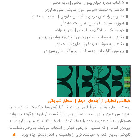
5 کتاب درباره جهان‌پهلوان تختی | مریم محبی
نگاهی به فلسفه سیاسی فون هایک | علی غزالی‌فر
نقدی بر راهنمای مردن با گیاهان دارویی | فرشید فرهمندنیا
آموزه حقیقت افلاطون به روایت هایدگر
درباره عکس یادگاری با فرعون | نادر پناه‌زاده
نگاهی به مخاطب خاص فادن | خدیجه زمانیان یزدی
نگاهی به سوگنامه زندگان | داریوش احمدی
پیرامون کارگردانی به سبک اسپیلبرگ | مانی سپهری
انشی تحلیلی از آینه‌های دردار | اسحاق شیروانی
سش اصلی رمان صرفاً این نیست که آیا آرمان‌ها شکست خورده‌اند یا
.پرسش عمیق‌تر این است: انسان پس از شکست آرمان‌ها چگونه می‌تواند
چنان معنا و هویت خود را حفظ کند؟... پاسخی که ابراهیم برمی‌گزیند، نه
روزی است و نه تسلیم. او راهی دیگر را انتخاب می‌کند: پذیرفتن شکست
ریخی، بدون آنکه به خیانت، گریز از واقعیت یا انکار زندگی پناه ببرد
...