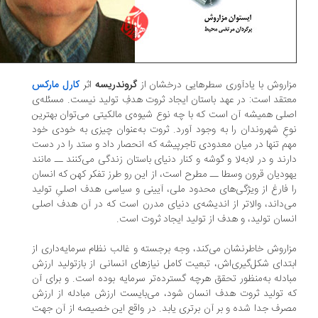
اروش با یادآوری سطرهایی درخشان از
گروندریسه
اثر
کارل مارکس
تقد است: در عهد باستان ایجاد ثروت هدفِ تولید نیست. مسئله‌ى
لى همیشه آن است که با چه نوع شیوه‌ى مالکیتی مى‌توان بهترین
عِ شهروندان را به وجود آورد. ثروت به‌عنوان چیزى به خودى خود
م تنها در میان معدودى تاجرپیشه که انحصار داد و ستد را در دست
رند و در لابه‌لا و گوشه و کنار دنیاى باستان زندگى مى‌کنند ــ مانند
ودیان قرون وسطا ــ مطرح است، از این رو طرز تفکر کهن که انسان
 فارغ از ویژگى‌هاى محدود ملى، آیینی و سیاسى هدف اصلىِ تولید
‌داند، والاتر از اندیشه‌ى دنیاى مدرن است که در آن هدف اصلى
سان تولید، و هدف از تولید ایجاد ثروت است.
اروش خاطرنشان می‌کند، وجه برجسته و غالب نظام سرمایه‌دارى از
تداى شکل‌گیرى‌اش، تبعیت کامل نیازهاى انسانى از بازتولید ارزش
ادله به‌منظور تحقق هرچه گسترده‌تر سرمایه بوده است. و براى آن
 تولید ثروت هدف انسان شود، مى‌بایست ارزش مبادله از ارزش
رف جدا شده و بر آن برترى یابد. در واقع این خصیصه از آن جهت