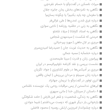
میراث ناممکن در گفت‌وگو با حسام نقره‌چی
نگاهی به نامزدهای بخش رمان جایزه جلال
با مغزمان چه باید بکنیم؟ یا چگونه بسازیم!
درباره غرق شدن تمدن‌ها | علی غزالی‌فر
نگاهی به زنی در حاشیه روزنامه | ناجی سواری
نگاهی به استاد کاواباتا | میلاد شاملو
حرمتی که شکست | سیدمهدی شجاعی
مروری بر لال ماهی | مهرو پیرحیاتی
نگاهی به حدیث غربت جان | حمیدرضا امیدی‌سرور
درباره خشمآبه | سمیه جمالی
پیرامون زنان و قدرت | مبینا علیمحمدی
نشست بررسی و نقد کارنامه نئولیبرالیسم در ایران
مروری بر اُمیکس‌ها در علوم کشاورزی | جواد لگزیان
درباره زنان سیبیلو و مردان بی‌ریش | ایمان واقفی
آنری لوفور در گفت‌وگو با نریمان جهانزاد
ابرهای ندانستن از پس مراقبات روحی یک نویسنده ناشناس
8 داستان از سربازان خدا | مانی سپهری
نگاهی به زندگی، شخصیت و شعر ابن‌ فارض | حامد شکوفگی
بازخوانی بار دیگر شهری که دوست می‌داشتم | شیما جوادی
درباره چشم‌انداز امروزین ارتش روسیه | محمود فاضلی