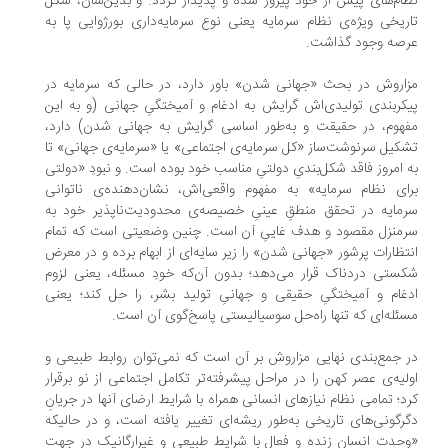
ام‌هاى پیش از خود پیروز شده و پدیدار گردد. و بدین‌سان، شکل
ریخی ویژه‌ى نظام سرمایه یعنى نوع سرمایه‌دارى بورژوایى پا به
صه وجود گذاشت.
اروش در بحث «جهانى شدن» باور دارد، در حالى که سرمایه در
کربندى تولیدى‌اش گرایش به ادغام و آمیختگىِ جهانى (و به این
هوم، در حقیقت و به‌طور اساسى گرایش به جهانى شدن) دارد،
کیل سرنوشت‌ساز «کل سرمایه‌ى اجتماعى» یا «سرمایه‌ى جهانى» تا
 امروز فاقد شکل‌بندىِ دولتىِ مناسب خود بوده است. و نبودِ «دولتى
اى نظام سرمایه» به مفهوم واقعى‌اش، نشان‌دهنده‌ى ناتوانى
مایه در تحقق منطقِ عینىِ خصیصه‌ى محدودیت‌ناپذیر خود به
منزل مقصود و هدف غایىِ آن است. چنین وضعیتى است که تمام
تظارات پرشور «جهانى شدن» را زیر سایه‌اى از ابهام برده و در معرض
ستى دردناک قرار مى‌دهد؛ بدون آن‌که خودِ مسئله، یعنى لزوم
غام و آمیختگىِ حقیقى و جهانىِ تولید بشر، را حل کند؛ یعنى
ئله‌اى که تنها راه‌حل سوسیالیستى پاسخ‌گوى آن است.
 جمع‌بندی نهایی مزاروش بر آن است که نمى‌توان روابط طبیعى و
لیه‌ى عصر کهن را در مراحل پیشرفته‌تر تکامل اجتماعى از نو برقرار
د؛ تمامى نظام نیازهاى انسانى همراه با شرایط ارضاى آنها در جریانِ
رگونى‌هاى تاریخى به‌طور ریشه‌اى تغییر یافته است، و در حالیکه
حدت انسان زنده و فعال با شرایط طبیعى و غیرارگانیک در جهت