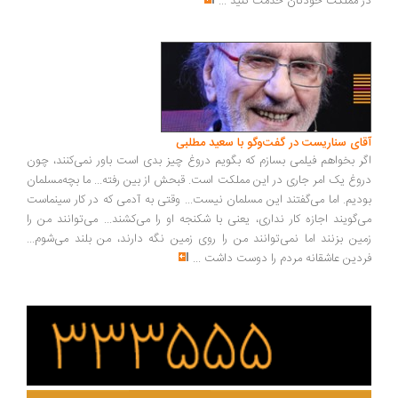
 مملکت خودتان خدمت کنید
...
ای سناریست در گفت‌وگو با سعید مطلبی
ر بخواهم فیلمی بسازم که بگویم دروغ چیز بدی است باور نمی‌کنند، چون
وغ یک امر جاری در این مملکت است. قبحش از بین رفته... ما بچه‌مسلمان
دیم. اما می‌گفتند این مسلمان نیست... وقتی به آدمی که در کار سینماست
‌گویند اجازه کار نداری، یعنی با شکنجه او را می‌کشند... می‌توانند من را
ین بزنند اما نمی‌توانند من را روی زمین نگه دارند، من بلند می‌شوم...
دین عاشقانه مردم را دوست داشت
...