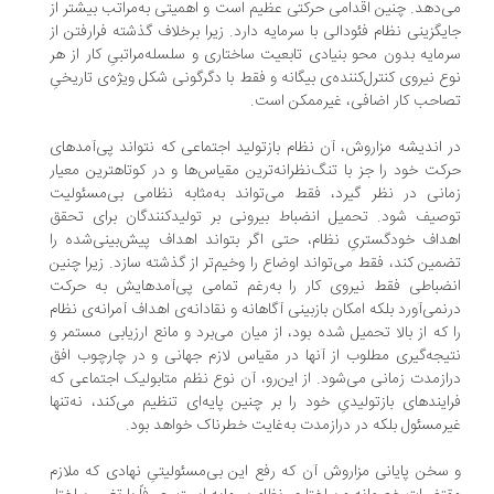
‌دهد. چنین اقدامى حرکتی عظیم است و اهمیتى به‌مراتب بیشتر از
یگزینى نظام فئودالى با سرمایه دارد. زیرا برخلاف گذشته فرارفتن از
مایه بدون محو بنیادى تابعیت ساختارى و سلسله‌مراتبىِ کار از هر
ع نیروى کنترل‌کننده‌ی بیگانه و فقط با دگرگونى شکل ویژه‌ى تاریخىِ
احب کار اضافى، غیرممکن است.
 اندیشه مزاروش، آن نظام بازتولید اجتماعى که نتواند پى‌آمدهاى
کت خود را جز با تنگ‌نظرانه‌ترین مقیاس‌ها و در کوتاهترین معیار
انى در نظر گیرد، فقط مى‌تواند به‌مثابه نظامى بى‌مسئولیت
صیف شود. تحمیل انضباط بیرونى بر تولیدکنندگان براى تحقق
داف خودگسترىِ نظام، حتى اگر بتواند اهداف پیش‌بینى‌شده را
مین کند، فقط مى‌تواند اوضاع را وخیم‌تر از گذشته سازد. زیرا چنین
ضباطى فقط نیروى کار را به‌رغم تمامى پى‌آمدهایش به حرکت
نمى‌آورد بلکه امکان بازبینى آگاهانه و نقادانه‌ى اهداف آمرانه‌ى نظام
 که از بالا تحمیل شده بود، از میان مى‌برد و مانع ارزیابى مستمر و
یجه‌گیرى مطلوب از آنها در مقیاس لازم جهانى و در چارچوب افق
ازمدت زمانى مى‌شود. از این‌رو، آن نوع نظم متابولیک اجتماعى که
ایندهاى بازتولیدىِ خود را بر چنین پایه‌اى تنظیم می‌کند، نه‌تنها
رمسئول بلکه در درازمدت به‌غایت خطرناک خواهد بود.
سخن پایانی مزاروش آن که رفع این بى‌مسئولیتىِ نهادى که ملازم