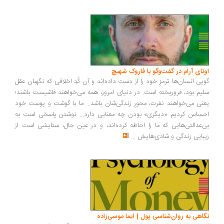
ونای آرام در گفت‌وگو با فاروک شهیچ
یی انسان‌ها ترمزِ خود را از دست داده‌اند و آن کُدِ اخلاقی که نگهبان عقل
یم بود، فروریخته است. در دنیای امروز، همه می‌خواهند فاشیست باشند؛
نی می‌خواهند نفرت، محورِ زندگی‌شان باشد... ما با گوشت و پوست خود
ساس کردیم «دیگری» بودن چه معنایی دارد... نوشتن پاسخی است به
‌عدالتی‌هایی که ما را احاطه کرده‌اند، و در عین حال، ستایشی است از
بایی زندگی و شادی‌هایش
...
اهی به روان‌شناسی پول | ایما موسی‌زاده