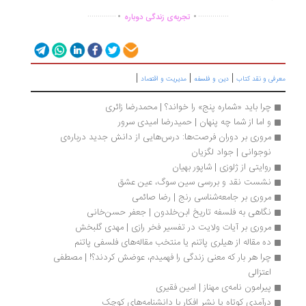
.
.
..............
...............
تجربه‌ی زندگی دوباره
|
|
|
رفی و نقد کتاب
دین و فلسفه
مدیریت و اقتصاد
چرا باید «شماره پنج» را خواند؟ | محمدرضا زائری
و اما از شما چه پنهان | حمیدرضا امیدی سرور
مروری بر دوران فرصت‌ها: درس‌هایی از دانش جدید درباره‌ی 
نوجوانی | جواد لگزیان
روایتی از ژلوزی | شاپور بهیان
نشست نقد و بررسی سین سوگ، عین عشق
مروری بر جامعه‌شناسی رنج | رضا صائمی
نگاهی به فلسفه تاریخ ابن‌خلدون | جعفر حسن‌خانی
مروری بر آیات ولایت در تفسیر فخر رازی | مهدی گلبخش
ده مقاله از هیلری پاتنم یا منتخب مقاله‌های فلسفی پاتنم
چرا هر بار که معنی زندگی را فهمیدم، عوضش کردند؟! | مصطفی 
اعتزالی
پیرامون نامه‌ی مهناز | امین فقیری
درآمدی کوتاه یا نشر افکار با دانشنامه‌های کوچک