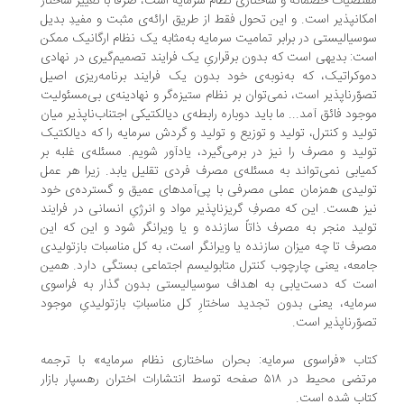
تضیات خصمانه و ساختارى نظام سرمایه است، صرفاً با تغییر ساختار
کانپذیر است. و این تحول فقط از طریق ارائه‌ى مثبت و مفیدِ بدیل
سیالیستى در برابر تمامیت سرمایه به‌مثابه یک نظام ارگانیک ممکن
ت: بدیهى است که بدون برقرارىِ یک فرایند تصمیم‌گیرى در نهادى
وکراتیک، که به‌نوبه‌ى خود بدون یک فرایند برنامه‌ریزى اصیل
وّرناپذیر است، نمى‌توان بر نظام ستیزه‌گر و نهادینه‌ى بى‌مسئولیت
جود فائق آمد... ما باید دوباره رابطه‌ى دیالکتیکی اجتناب‌ناپذیر میان
لید و کنترل، تولید و توزیع و تولید و گردش سرمایه را که دیالکتیک
لید و مصرف را نیز در برمى‌گیرد، یادآور شویم. مسئله‌ى غلبه بر
یابی نمى‌تواند به مسئله‌ى مصرف فردى تقلیل یابد. زیرا هر عمل
لیدى همزمان عملى مصرفى با پى‌آمدهاى عمیق و گسترده‌ى خود
ز هست. این که مصرفِ گریزناپذیر مواد و انرژىِ انسانى در فرایند
لید منجر به مصرف ذاتاً سازنده و یا ویرانگر شود و این که این
رف تا چه میزان سازنده یا ویرانگر است، به کل مناسبات بازتولیدى
معه، یعنى چارچوب کنترل متابولیسم اجتماعى بستگى دارد. همین
ت که دست‌یابى به اهداف سوسیالیستى بدون گذار به فراسوى
مایه، یعنى بدون تجدید ساختارِ کل مناسباتِ بازتولیدىِ موجود
وّرناپذیر است.
اب «فراسوی سرمایه: بحران ساختاری نظام سرمایه» با ترجمه
مرتضی محیط در ۵۱۸ صفحه توسط انتشارات اختران رهسپار بازار
اب شده است.