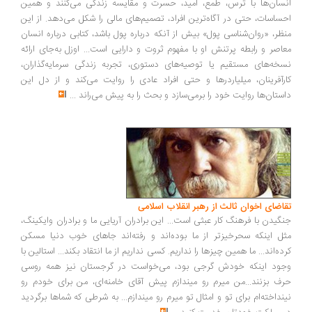
سان‌ها با ترس، طمع، امید، حسرت و مقایسه زندگی می‌کنند و همین
ساسات، حتی در آگاه‌ترین افراد، تصمیم‌های مالی را شکل می‌دهد. از این
ظر، «روان‌شناسی پول» بیش از آنکه درباره پول باشد، کتابی درباره انسان
اصر و رابطه پرتنش او با مفهوم ثروت و دارایی است... اوزل به‌جای ارائه
خه‌های مستقیم یا توصیه‌های دستوری، تجربه زندگی سرمایه‌گذاران،
رآفرینان، میلیاردرها و حتی افراد عادی را روایت می‌کند و از دل این
ستان‌ها روایت خود را برمی‌سازد و بحث را به پیش می‌راند
...
اضای اخوان ثالث از رهبر انقلاب اسلامی
گیدن با فرهنگ کار عبثی است... این برادران آریایی ما و برادران وایکینگ،
ل اینکه سحرخیزتر از ما بوده‌اند و رفته‌اند جاهای خوب دنیا مسکن
ده‌اند... ما همین چیزها را نداریم. کسی نداریم از ما انتقاد بکند... استالین با
ود اینکه خودش گرجی بود، می‌خواست در گرجستان نیز همه روسی
ف بزنند...من میرم رو میندازم پیش آقای خامنه‌ای، من برای خودم رو
نداخته‌ام برای تو و امثال تو میرم رو میندازم... به شرطی که شماها برگردید