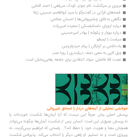
مروری بر سرگذشت تام جونز، کودک سرراهی | احمد آفتابی
 قصه‌های قرآنی در گفت‌وگو با سید ابوالقاسم حسینی ژرفا
نگاهی به قابل چشم‌پوشی‌ها | احسان صالحی
درباره اروپای داستایفسکی | سعیده امین‌زاده
درباره بووار و پکوشه | بهادر امیرحسینی
سیاست | ارسطو 
یادداشتی بر آوارگان | پیام حیدرقزوینی
ویل کاپی به سعی نجف دریابندری | رویا صدر
نعمت الله فاضلی: سواد انتقادی برای جامعه رهایی‌بخش است
انشی تحلیلی از آینه‌های دردار | اسحاق شیروانی
سش اصلی رمان صرفاً این نیست که آیا آرمان‌ها شکست خورده‌اند یا
.پرسش عمیق‌تر این است: انسان پس از شکست آرمان‌ها چگونه می‌تواند
چنان معنا و هویت خود را حفظ کند؟... پاسخی که ابراهیم برمی‌گزیند، نه
روزی است و نه تسلیم. او راهی دیگر را انتخاب می‌کند: پذیرفتن شکست