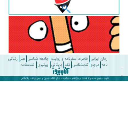
رمان ایرانی
خاطره، سفرنامه و روایت
جامعه شناسی
هنر
زندگی
نامه
مرجع
کتابشناسی
نقد
بایگانی
پیگیری
شناسنامه
کلیه حقوق محفوظ است و بازنشر مطالب با ذکر
کتاب نیوز
و درج لینک، بلامانع .