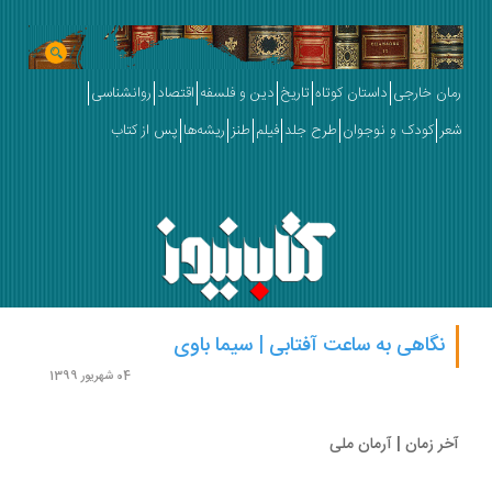
ان خارجی
داستان کوتاه
تاریخ
دین و فلسفه
اقتصاد
روانشناسی
ر
کودک و نوجوان
طرح جلد
فیلم
طنز
ریشه‌ها
پس از کتاب
نگاهی به ساعت آفتابی | سیما باوی
04 شهریور 1399
ر زمان | آرمان ملی