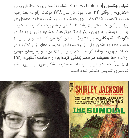
لی جکسون
[Shirley Jackson] شناخته‌شده‌ترین داستانش یعنی
اتاری
» را وقتی 32 ساله بود، در سال 1948 نوشت (او در بعدازظهر
هشتم آگوست 1965 وقتی چهل‌وهشت سال داشت، مطابق معمول هر
ز، از پلکان خانه‌اش بالا ‌رفت تا دقایقی چشم برهم بگذارد، اما خواب
 را با خودش به جهان دیگر بُرد تا دیگر هرگز چشم‌هایش رو به دنیای
وتیک آمریکایی
» باز نشود) داستان کوتاهی که نام او را پس از
ت دهه به عنوان یکی از برجسته‌ترین نویسنده‌های ژانر گوتیک در
بیات جهان جاودانه کرده است. پس از «لاتاری» او رمان‌های مهمی
شت: «
ما همیشه در قصر زندگی کرده‌ایم
» و «
ساعت آفتابی
» [the
sundial] که هر دو با ترجمه محمدرضا شکارسری از سوی نشر
ابسرای تندیس منتشر شده است.