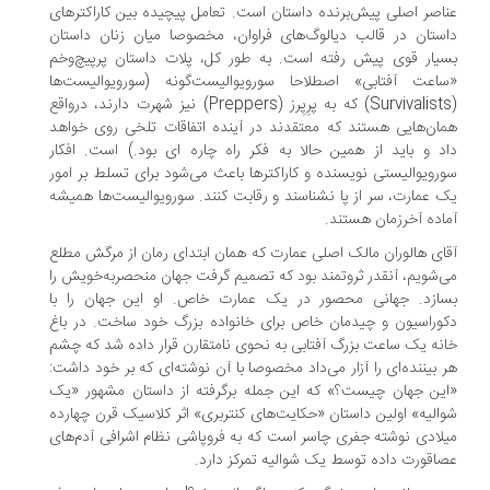
اصر اصلی پیش‌برنده داستان است. تعامل پیچیده بین کاراکترهای
ستان در قالب دیالوگ‌های فراوان، مخصوصا میان زنان داستان
یار قوی پیش رفته است. به طور کل، پلات داستان پرپیچ‌وخم
اعت آفتابی» اصطلاحا سورویوالیست‌گونه (سورویوالیست‌‌ها
(Survivalists) که به پرِپِرز (Preppers) نیز شهرت دارند، درواقع
ان‌‌هایی هستند که معتقدند در آینده اتفاقات تلخی روی خواهد
د و باید از همین حالا به فکر راه چاره‌ ای بود.) است. افکار
رویوالیستی نویسنده و کاراکترها باعث می‌شود برای تسلط بر امور
 عمارت، سر از پا نشناسند و رقابت کنند. سورویوالیست‌ها همیشه
اده آخرزمان هستند.
ای هالوران مالک اصلی عمارت که همان ابتدای رمان از مرگش مطلع
‌شویم، آنقدر ثروتمند بود که تصمیم گرفت جهان منحصربه‌خویش را
ازد. جهانی محصور در یک عمارت خاص. او این جهان را با
وراسیون و چیدمان خاص برای خانواده بزرگ خود ساخت. در باغ
نه یک ساعت بزرگ آفتابی به نحوی نامتقارن قرار داده شد که چشم
 بیننده‌ای را آزار می‌داد مخصوصا با آن نوشته‌ای که بر خود داشت:
ین جهان چیست؟» که این جمله برگرفته از داستان مشهور «یک
الیه» اولین داستان «حکایت‌های کنتربری» اثر کلاسیک قرن چهارده
لادی نوشته جفری چاسر است که به فروپاشی نظام اشرافی آدم‌های
اقورت داده توسط یک شوالیه تمرکز دارد.