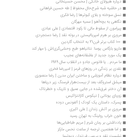
درباره هیولای خانگی | محسن حسینخانی 
در حاشیه شبه شرح‌حال محفوظ | طه حسین فراهانی
نسل سوخته و بلای کبوترها | رضا فکری
نگاهی به بچه‌آهو | سمیه مهرگان
پیرامون از سقوط مالی تا رکود اقتصادی | علی عبادی
مروری بر هرم امپریالیستی در بوته نقد | رضا دستجردی
 ۱۰۰ کتاب برتر قرن21 به انتخاب گاردین
ماریو بارگاس یوسا: نتانیاهو طبع وحشی‌گری‌اش را مهار کند
یک مورد جدید از عاشقانه‌های عجیب 
ما مردم... یا فانوس جادو در انقلاب سال 1989
نقدی بر زندگی در روزهای قرمز | امیررضا فخری
درباره نظام آموزشی و ساختن ایران مدرن | رضا منصوری
میشل استروگف بعد از بیست‌هزار فرسنگ زیر دریاها
آن دختر غرق‌شده در جایی عمیق و تاریک و خطرناک
زوربای یونانی | نیکوس کازانتزاکیس
پسرک، داستان یک کودک | آلفونس دوده
مروری بر آتش زندان | علی اكبری
خون خراب رولینگ به تهران رسید
یادداشتی بر رمان شرم | مریم طباطبایی‌ها
و اما هفتمین ترجمه از ساعت نحس مارکز 
نشست نقد و بررسی فرزندان دیوتیما