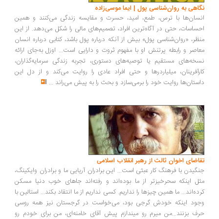
اهی به روان‌شناسی پول | ایما موسی‌زاده
سان‌ها با ترس، طمع، امید، حسرت و مقایسه زندگی می‌کنند و همین
ساسات، حتی در آگاه‌ترین افراد، تصمیم‌های مالی را شکل می‌دهد. از این
ظر، «روان‌شناسی پول» بیش از آنکه درباره پول باشد، کتابی درباره انسان
اصر و رابطه پرتنش او با مفهوم ثروت و دارایی است... اوزل به‌جای ارائه
خه‌های مستقیم یا توصیه‌های دستوری، تجربه زندگی سرمایه‌گذاران،
رآفرینان، میلیاردرها و حتی افراد عادی را روایت می‌کند و از دل این
ستان‌ها روایت خود را برمی‌سازد و بحث را به پیش می‌راند
...
اضای اخوان ثالث از رهبر انقلاب اسلامی
گیدن با فرهنگ کار عبثی است... این برادران آریایی ما و برادران وایکینگ،
ل اینکه سحرخیزتر از ما بوده‌اند و رفته‌اند جاهای خوب دنیا مسکن
ده‌اند... ما همین چیزها را نداریم. کسی نداریم از ما انتقاد بکند... استالین با
ود اینکه خودش گرجی بود، می‌خواست در گرجستان نیز همه روسی
ف بزنند...من میرم رو میندازم پیش آقای خامنه‌ای، من برای خودم رو