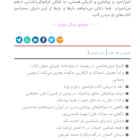
رارآمیز، و روشنایی و تاریکی هستی، به شکلی فراموش‌نشدنی درهم
‌آمیزند. شما دلتان می‌خواهد بارها و بارها از این دنیای سحرآمیز
اب‌های او دیدن کنید.
.
.
...............
..............
تجربه‌ی زندگی دوباره
|
|
رفی و نقد کتاب
رمان خارجی
تاریخ ایران‌شناسی در روسیه در ویژه‌نامه نوروزی جهان کتاب
و اما رهبران تحولگرا و کارآفرین چگونه رهبری می‌کنند | موسی 
رحمانی
 نقد و بررسی کتاب فراسوی رنج و رویا
درباره بوطیقای عشق رمانتیک در ویس و رامین | علی دهباشی
و اما از حال بد به حال خوب | طیبه بیدخام 
نگاهی به سرآغازهای پزشکی مدرن در ایران | سیدقاسم یاحسینی
نگاهی به سونات لال | مهسا شمسی‌پور
وجدان زنو برای ششمین بار تجدید شد
جامعه شناسی ادبیات در 10 فصل ترجمه شد
نردبان آسمان در گفت‌وگو با محمد شریفی