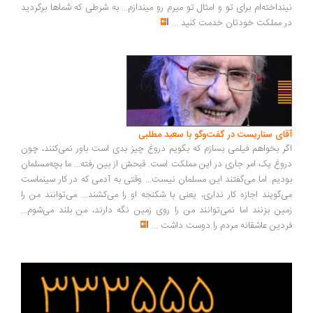
نداخته‌ام برای تو و امثال تو میرم رو میندازم... به شرطی که شماها برگردید
 مملکت خودتان خدمت کنید
...
ای سناریست در گفت‌وگو با سعید مطلبی
ر بخواهم فیلمی بسازم که بگویم دروغ چیز بدی است باور نمی‌کنند، چون
وغ یک امر جاری در این مملکت است. قبحش از بین رفته... ما بچه‌مسلمان
دیم. اما می‌گفتند این مسلمان نیست... وقتی به آدمی که در کار سینماست
‌گویند اجازه کار نداری، یعنی با شکنجه او را می‌کشند... می‌توانند من را
ین بزنند اما نمی‌توانند من را روی زمین نگه دارند، من بلند می‌شوم...
دین عاشقانه مردم را دوست داشت
...