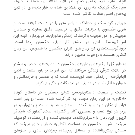
ه زمانی باید زندگی کنیم، اگر الان نه؟!» این جمله با حروف
اه‌رنگ گوتیک که روی آن طلاکاری شده بر فرار پنجره‌ای در لابی
ه‌های اصلی عمارت نقاشی شده است.
یانی گروتسک و خوفناک سراسر متن را در دست گرفته است و
لی جکسون با جزئیات دقیق به توصیف دقیق عمارت و چیدمان
یبش و امور عجیب و ترسناک زندگی هالوران‌ها می‌پردازد. البته این
ر گروتسک ادبی در بیشتر آثار شرلی جکسون پیدا است.
وتاگونیست‌های زن رمان‌های شرلی جکسون به‌خصوص این رمان
ش‌زا هستند و روحیات عجیبی دارند.
 طور کل کاراکترهای رمان‌های جکسون در عمارت‌های خاص و بیشتر
 ایالات شرقی زندگی می‌کنند که این امر بنا بر باور منتقدان ادبی
هام‌گرفته از زندگی خود نویسنده است که با همسر و فرزندانش و
وان خانگی‌شان در عمارتی در نیوانگلند زندگی می‌کرد.
نیک و کیفیت داستان‌نویسی شرلی جسکون در داستان کوتاه
اتاری» در این رمان مجددا به کار گرفته شده است؛ روایتی است
اتر از مکان و زمان و آکنده از سمبولیسم، و اشارات پررمزوراز، و در
ابر هر نوع تعبیر و تفسیری آزاد و گشوده است. آنطور که شیکاگو
یبون این رمان را «سرگرم‌کننده، مجذوب‌کننده و آزاردهنده» توصیف
‌کند. شرلی جکسون در «ساعت آفتابی» دنیایی خلق می‌کند که
ائل پیش‌پاافتاده و مسائل پیچیده، چیزهای عادی و چیزهای