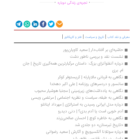
...............
..............
تجربه‌ی زندگی دوباره
|
|
|
رفی و نقد کتاب
تاریخ و سیاست
طنز و کاریکاتور
حاشیه‌ای بر آفتاب‌دار | سعید کاویان‌پور
نشست نقد و بررسی ناطور دشت
درباره آنفلوآنزای بزرگ: داستان مرگبارترین همه‌گیری تاریخ | جان 
ام. بری
نگاهی به قربانی مالاپارته | کریستوفر کوکر
سانسور و دردسرهای روزنامه | علی اکبر دهخدا
نگاهی به یادداشت‌های زیرزمینی | مجتبا هوشیار محبوب
نگاهی به طبقه، سیاست و نظریه اجتماعی | مرتضی ویسی
درباره مدل ایرانی رسیدن به استراتژی | مهرداد اینانلو
آدم‌ خوبی است یا آدم بدی؟ | دنی دیدرو
نگاهی به خاطره کوچ | احسان صالحی‌زرند
«تاریخ تبرستان» دو جلدی شد
درباره سوتلانا آلکسيويچ و آثارش | سعید رضوانی
داعش در نشر ققنوس ظاهر شد