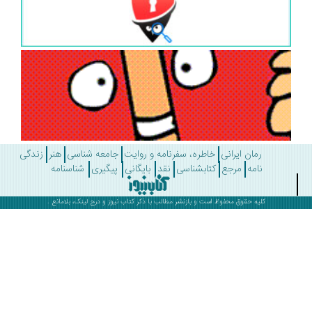
رمان ایرانی
خاطره، سفرنامه و روایت
جامعه شناسی
هنر
زندگی
نامه
مرجع
کتابشناسی
نقد
بایگانی
پیگیری
شناسنامه
کلیه حقوق محفوظ است و بازنشر مطالب با ذکر
کتاب نیوز
و درج لینک، بلامانع .