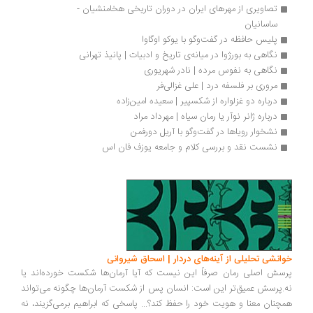
تصاویری از مهرهای ایران در دوران تاریخی هخامنشيان - 
ساسانيان
پلیس حافظه در گفت‌وگو با یوکو اوگاوا
نگاهی به بورژوا در میانه‌ی تاریخ و ادبیات | پانیذ تهرانی
نگاهی به نفوس مرده | نادر شهریوری
مروری بر فلسفه درد | علی غزالی‌فر
درباره دو غزلواره از شکسپیر | سعیده امین‌زاده
درباره ژانر نوآر یا رمان سیاه | مهرداد مراد
نشخوار رویاها در گفت‌وگو با آریل دورفمن
نشست نقد و بررسی کلام و جامعه یوزف فان اس 
انشی تحلیلی از آینه‌های دردار | اسحاق شیروانی
سش اصلی رمان صرفاً این نیست که آیا آرمان‌ها شکست خورده‌اند یا
.پرسش عمیق‌تر این است: انسان پس از شکست آرمان‌ها چگونه می‌تواند
چنان معنا و هویت خود را حفظ کند؟... پاسخی که ابراهیم برمی‌گزیند، نه