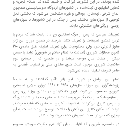
‌شده بودند، در اين كشورها نيز ثبت و ضبط شده‌‌‌اند. هنگام تجزیه و
تحلیل لطیفه‎های ثبت‌‌‌شده در کشورهای اردوگاه سوسیالیستی همچون
مان ‌‌‌شرقی، لهستان، رومانی و غیره مشخص می‌‌‌شود که بخشی قابل
جهی از سوژه‌‌‌های مختلف پس از جنگ در اين كشورها، با سوژه‌‌‌هاي
سي، ویژگی‌‌‌هاي مشتركي دارند.
ییرات سیاسی که پس از مرگ استالین رخ ‌‌‌داد، باعث ‌‌‌شد که مردم با
س کمتری لطیفه‌‌‌ها را تعریف کنند. هرچند در همین دوران این ژانر
هنوز قانونی نبود ولی محکومیت برای تعریف لطیفه طبق ماده‌ی 190
نون مجازات شوروی (اهانت به نظام حاکم بر شوروی) نباید با حبس
بیش از هفت سال مواجه می‎شد و در منابعي که از نیمه‌ی دوم
کمیت شوروی موجود است هیچ سندی مبنی بر تعقیب قضایی به
طر تعریف لطیفه دیده نمی‌‌‌شود.
ام این عوامل بر شهرت این ژانر تأثیر گذاشتند و به عقیدۀ
پژوهشگران این حوزه، سال‌‌‌های 1960 تا 1980 دوران طلایی لطیفه‌ی
روی محسوب می‌‌‌شود، طوری که کارکنان در ابتدای روزِ کاري، پس
 سلام‌‌‌وعلیک، از یکدیگر می‌‌‌پرسیدند: «لطیفه‌ی جدید را شنیده‌‌‌ای؟»
سپس شروع می‌‌‌کردند به تعریف آخرین لطیفه‌‌‌ای که شنیده بودند.
لت که امکان کنترل این کُنش را نداشت ترجیح می‌‌‌داد نسبت به آن
زی که نمی‌‌‌توانست تغییرش دهد، بی‌‌‌تفاوت باشد.
 جامعه‌ی شوروی که افراد از بیان آزادانه‌ی نظرات خویش محروم