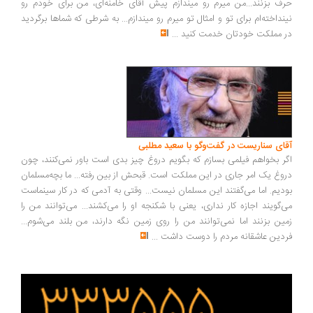
ف بزنند...من میرم رو میندازم پیش آقای خامنه‌ای، من برای خودم رو
نداخته‌ام برای تو و امثال تو میرم رو میندازم... به شرطی که شماها برگردید
 مملکت خودتان خدمت کنید
...
ای سناریست در گفت‌وگو با سعید مطلبی
ر بخواهم فیلمی بسازم که بگویم دروغ چیز بدی است باور نمی‌کنند، چون
وغ یک امر جاری در این مملکت است. قبحش از بین رفته... ما بچه‌مسلمان
دیم. اما می‌گفتند این مسلمان نیست... وقتی به آدمی که در کار سینماست
‌گویند اجازه کار نداری، یعنی با شکنجه او را می‌کشند... می‌توانند من را
ین بزنند اما نمی‌توانند من را روی زمین نگه دارند، من بلند می‌شوم...
دین عاشقانه مردم را دوست داشت
...