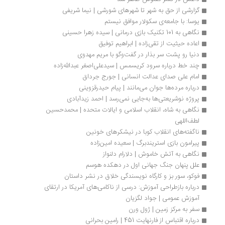
گزارشی از حق به ‌شهر تا شهرهای شورشی | نیما شریفی
یوسا: با جامعه‌ی سکولار موافق نیستم 
نگاهی به 101 تکنیک بازی درمانی | سیده زهرا حسینی
اعاده حیثیت از تقی‌زاده | ابراهیم توفیق
دنیا رو پشت سر بذار در گفت‌وگو با مریم مهدوی
چند خط درباره سرود کریسمس | سیدعلی‌اصغر عبدالله‌زاده
امام علی صدای عدالت انسانی | جورج جرداق
درباره مرده‌ها جوان می‌مانند | پیام حیدرقزوینی
پروژه نوشریعتی‌ها به‌جایی نمی‌رسد | احمد زیدآبادی
نگاهی به شاه، انقلاب اسلامی و ایالات متحده | محمدحسین 
لطف‌اللهی
ناگفته‌های انقلاب کوبا در نیشکرهای خونین
پیرامون بازی استریندبرگ | سعیده امین‌زاده
نگاهی به آتش خاموش | دلارام دلنواز
علل پنهان جنگ جهانی اول در دهکده هوسم
فوکو، سور بز و کارگاه نویسندگی خلاق در نشر داستان
درباره بازطراحی آموزش: درسی از ناکامی‌های آمریکا در ارتقای 
آموزش عمومی | جواد لگزیان
سفر به مرکز زمین | ژول ورن
درباره اقتباس از فارنهایت 451 | رامین بحرانی