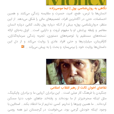
اهی به روان‌شناسی پول | ایما موسی‌زاده
سان‌ها با ترس، طمع، امید، حسرت و مقایسه زندگی می‌کنند و همین
ساسات، حتی در آگاه‌ترین افراد، تصمیم‌های مالی را شکل می‌دهد. از این
ظر، «روان‌شناسی پول» بیش از آنکه درباره پول باشد، کتابی درباره انسان
اصر و رابطه پرتنش او با مفهوم ثروت و دارایی است... اوزل به‌جای ارائه
خه‌های مستقیم یا توصیه‌های دستوری، تجربه زندگی سرمایه‌گذاران،
رآفرینان، میلیاردرها و حتی افراد عادی را روایت می‌کند و از دل این
ستان‌ها روایت خود را برمی‌سازد و بحث را به پیش می‌راند
...
اضای اخوان ثالث از رهبر انقلاب اسلامی
گیدن با فرهنگ کار عبثی است... این برادران آریایی ما و برادران وایکینگ،
ل اینکه سحرخیزتر از ما بوده‌اند و رفته‌اند جاهای خوب دنیا مسکن
ده‌اند... ما همین چیزها را نداریم. کسی نداریم از ما انتقاد بکند... استالین با
ود اینکه خودش گرجی بود، می‌خواست در گرجستان نیز همه روسی