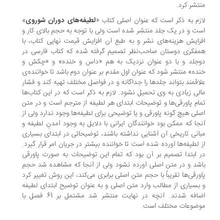
تشر کرد.
زم به ذکر است که عنوان اصلی کتاب «
لطیفه‌‌‌های دوران شوروی
»
ت و در یک جلد منتشر شده است ولی با توجه به حجم بالای کار و
زایش هزینه‌‌‌های نشر و به طبع آن افزایش قیمت نهایی کتاب، با
فکری دوستان صاحب‌‌‌نظر تصمیم گرفته شده که کتاب فارسی در
جلد و با دو عنوان نزدیک به هم «داس و خنده» و «چکش و
ده» منتشر شود که عنوان اول مقدم بر عنوان دوم باشد تا خواننده‌ی
اقمند بتواند جلدها را جداگانه و در فواصل مختلف تهیه کند و فشار
لی زیادی به وی تحمیل نشود. لازم به ذکر است که در این کتاب‌‌‌ها
ام پاورقی‌ها و توضیحات ابتدای هر لطیفه از مترجم است و در متن
لی هیچ گونه پاورقی‌‌‌ و یا توضیحی برای لطیفه‌‌‌ها وجود ندارد ولی از
جا که ممکن بود خوانندگان ایرانی با دلایل به وجود آمدنِ لطیفه و
انی تاریخی آن آشنایی نداشته باشند، توضیحاتی در ابتدای بسیاری
 لطیفه‌‌‌ها آورده شده ‌‌‌است تا خواننده بیشتر در جریان امر قرار گیرد.
 ابتدا تصمیم بر آن بود که تمام این توضیحات به صورت پاورقی
شد و در متن اصلی آورده نشود ولی از آنجا که مشاهده شد حجم
ورقی‌‌‌ها تقریباً با حجم متن اصلی برابری می‌‌‌کند، این روش تغییر کرد
بسیاری از مطالب وارد متن اصلی و به عنوان توضیح ابتدای لطیفه
اضافه شدند. آنچه در نهایت منتشر شد مشتمل بر 61 فصل با
ضوعات مختلف است.
.
.