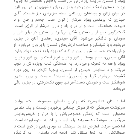
زاد و نسترن در یک روز بارانی قرار است با قایقی نامطمئن به جزیره
وند. نسترن اندک شوری دارد و توانی برای عشق‌ورزی. در این قایق
 میان زنان و بچه‌های روستایی معلم جزیره‌ای نیز هست. آقای
دری که برعکس بهزاد سرشار از توان است. جسم و جانِ او با
یعت هماهنگ است و از ابر و باد و باران سرشار از انرژی است.
ت‌وگویی بین او و نسترن شکل می‌گیرد و نسترن در برابر شور و
دای او غافلگیر می‌شود. آقای حیدری، راهنمای آنان در جزیره
‌شود و با شیفتگی و صراحت ارز‌ش‌های نسترن را بر زبان می‌آورد. او
ان راحت احساساتش را بیان می‌کند که بهزاد را به تعجب وامی‌دارد.
ای حیدری، معلم روستا از شور و توان لبریز است و این شور و توان،
زاد را هم به تحرک وامی‌‌دارد. به آهستگی قلبِ یخ‌زده‌اش را ذوب
‌کند و با ستایش حیدری از نسترن، پنجرۀ تازه‌ای به روی بهزاد
وده می‌شود. گویا او (حیدری)، نمایندۀ طبیعت و چون مادری
رانگیز است و خودش دست‌آخر تنها چون تک‌درختی در جزیره باقی
‌ماند.
ا داستان «دادرسی» که بهترین داستان مجموعه است، روایتِ
نوشت سرهنگی که از هوش چندانی برخوردار نیست و یک نظامی
مولی است که زندگی خصوصی‌اش را با مرغ و خروس‌هایش
‌گذراند. سرهنگ همسایه‌ها را با این حیوانات به ستوه آورده است،
ا کسی جرئت اعتراض ندارد. سرهنگ در رویای باغی در کرج است تا
واناتش را به آنجا منتقل کند. آنچه این داستان را به گرانیگاه