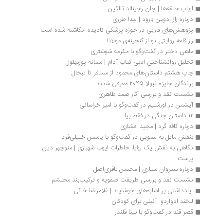
ارباب حلقه­‌ها | جان رجینالد تالکین
درباره راز ادوین دِرود | لیدا طرزی
پژوهش‌های فارابی در حوزه پزشکی نادیده انگاشته شده است
راز قلعه روایتی نو از گنجینه‌ی مولانا 
ماهی دختر در گفت‌وگو با مکرمه شوشتری
تحلیل روانشناختی ادبی کتاب آدام | سمانه پوربهلول
چاپ هشتم داستان‌های محمود از مسافر تا تبخال
برندگان جایزه نبولا 2025 معرفی شدند
نشست نقد و بررسی آثار صمد طاهری
آیشمن در اورشلیم در گفت‌وگو با امیر خراسانی
۱۲ داستان جنگی در فقط بیا
درباره کافه گرد | مجید افشاری
بنفش مایل به‌ لیمویی در گفت‌وگو با یاسمن خلیلی‌فرد
نگاهی به نقش یک رؤیا، خاطرات ایوب شهبازی | منوچهر دین 
پرست
درباره سیروان ستاری | ​​​​​​​محسن باقری‌اصل
نشست نقد و بررسی طریقت صفویه و ترکیب‌بند محتشم
 یادداشتی بر اشاره‌های خوشایند | غلامرضا خاکی
لبخند ادواردو  آنیلی برای کودکان
قصر قند در گفت‌وگو با بیتا قلندر