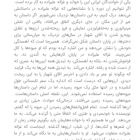
ی از خوانندگان ایرانی این را خواند و غزاله علیزاده به کار برده است.
ر نتوانیم آن دوره را با نشانه‌هایی که غزاله علیزاده در داستانش
‌دهد درک کنیم، به این داستان‌ها نزدیک نمی‌شویم. اگر داستان به
ر از این مکان در جای دیگری اتفاق می‌افتاد، یافتن آن نقش
نیاتوری و به‌خاطر‌آوردن نمایش و فرو ریخته‌شدن آرزوها و تقابل
به‌رو شدن با آقای شهباز در سال‌های نزدیک به میان‌سالی برای
ترها، در پایان داستان شکل نمی‌گرفت. همین‌جا است که آهستگی
دش را نشان می‌دهد و من اشاره کرده بودم که او میوه‌ها را کال
ی‌چیند. غزاله علیزاده در پایان کارهایش به کُندی نه، به
اموش‌شدن نه، بلکه به آهستگی، به تبدیل همه آیین‌‌ها به عمری که
 دست شده و رفته، اشاره می‌کند. به تبدیل همه این‌ها به یک فرایند
 چگونه تو عمر بر باد دادی و آخرسر آقای شهباز را به این ریخت
دی. آرزوهایی که درست است که اندازه یک سفر تابستانی طول
یده و در انتها مثل یک میوه رسیده، اما در تمام این داستان‌ها
وه‌های رسیده استفاده نمی‌شوند. این، نقطه اصلی داستان‌هاست.
وه‌های رسیده زمین می‌افتند، در‌حالی‌که حوادث خیلی زیادی بر
‌ها گذشته است. تمام فعل‌وانفعال‌های رسیدن آن میوه را که گفتم،
یسنده با خونسردی و طنزی که اتفاقا متن را گزنده می‌کند، به ما
‌دهد. این ما هستیم که با خوانده‌هایمان باید بگوییم چقدر زمان از
 شعرها و کتاب‌ها، از آن شبابِ آرزوها گذشته. اینجاست که غزاله
یزاده متفاوت می‌شود. او با داستان‌هایش به ما نگاه می‌کند و از ما