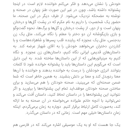
دش را نشان می‌دهد و فکر می‌کنم خواننده لازم است در اینجا
توانه داشته باشد، چون در غیر این صورت طنز پنهان در صحنه و
شته به مضحکه نزدیک می‌شود. از طرف دیگر در این صحنه، ما
ور یک شخصیت را داریم به نام مکرم که در پشت گل‌ها و درختان
هان است و از دور، از پشت درختان و گل‌ها و برگ‌ها، نحوه گفت‌وگو
بازی بازیگوشانه آن دو دختر با معلم را نگاه می‌کند، مثل یک زن
جنس، مثل یک عجوزه که رباینده قلب پسرها و شاهزاده‌هاست و با
ار‌زدن دختران می‌خواهد خودش را به آقای شهباز عرضه کند. به
ستان‌های قدیمی ایرانی نگاه کنیم، داستان‌های زن عجوزه. و نگاه
یم به مینیاتورهایی که از این داستان‌ها ساخته شده. ‌به این دلیل
ت که می‌گویم این داستان‌ها باید با پشتوانه خوانده شود تا کلمات
وانند انرژی خودشان را درست به خواننده بدهند و خواننده با آن‌ها
نا ردوبدل کند و معنا بر دلش بنشیند. به همین خاطر است که شما
ن صحنه‌ای که می‌بینید،‌ صحنه خودتان را هم می‌سازید و برای
ختنِ صحنه خودتان موظف‌اید تمام این پشتوانه‌ها را بیاورید و اگر
وانید این پشتوانه‌ها را در داستان لحاظ کنید، ‌داستان اُفت می‌کند و
ی‌توانید با آنچه خانم علیزاده می‌خواسته در آن صحنه به ما ارائه
د، به‌صورت کامل ارتباط برقرار کنیم. دوباره به زمان برمی‌گردم، اینکه
انِ داستان‌ها خیلی مهم است. زمانی که در داستان می‌گذرد.
 جا هست که او به یک موسیقی اشاره می‌کند که در فارسی هم