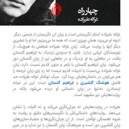
اله علیزاده استادِ نگریستن است و بیان آن نگریستن از جنسی دیگر.
چه او می‌بیند همان چیزی است که همه ما می‌بینیم، اما او با تعابیری
گر آنها را روایت‌ می‌کند. زبانِ غزاله علیزاده شباهتی به هیچ‌یک از
یسندگان ایرانی ندارد. شاید تا حدودی نزدیک به ابراهیم گلستان
شد، در جاهایی به او نزدیک و در جاهایی نیز از زبانِ گلستان دور
‌شود. زبانِ ابراهیم گلستان با شعر و متون قدیم نسبت دارد، زبانِ
اله علیزاده بی‌نسبت با ادبیات قدیم نیست اما رد پای زبانِ ترجمه را
 می‌توان در داستان‌هایش پیدا کرد. سبکِ نوشتار غزاله علیزاده حدِ
اصل
هوشنگ گلشیری
و
ابراهیم گلستان
است. این در میانه
ستادن، نه‌تنها در زبانِ داستانی او دیده می‌شود بلکه در
ایت‌هایش نیز مشهود است.
یزاده در روایت‌هایش نه جزئی‌نگری می‌کند و نه کلیات را نشان
‌دهد. روایت‌های داستانی‌اش با نگریستن‌های دقیق و روایت به
وه آهستگی توأمان است. از آن جزئی‌نگری‌ها و مشبک‌سازی‌های
انِ گلشیری دور است و ضرباهنگِ زبان گلستان را نیز ندارد و در عین