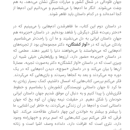
ان فئودالی در شمال کشور و مبارزات جنگل نشان می‌دهد، به هم
ت می‌شوند. انگار ما آدم‌ها را می‌شناسیم و می‌دانیم این آدم‌ها از
ا آمده‌اند و در کدام داستان باید ظاهر شوند.
 داستان دوم این کتاب، ما ظاهرشدن آدم‌هایی را می‌بینیم که در
ختر رعیت» شکل دیگرش را شاهد بوده‌ایم. در داستان «جزیره» هم
انِ داستان ایرانی به دل می‌نشیند و ما آن را راحت‌تر می‌شناسیم.
دتان می‌آید که در «
آواز کشتگان
» دکتر مجموعه‌ای بود از تجربه‌های
م‌هایی که می‌خواستند یا می‌خواهند دنیا را تغییر دهند. معلمی که
 داستانِ «جزیره» حضور دارد، ‌آرزوها و رؤیاهایش خیلی شبیه آن
زی است که در داستان «آواز کشتگان» دکتر به‌صورت تجربه، عصارۀ
‌ها را بیان می‌کند و در داستان «سوچ»، دیدن آدم‌هایی که در یک
ره چه می‌کردند و بعد به کجاها رسیدند و بازی‌هایی که می‌کردند.
ر می‌کنم بررسی کتاب‌هایی که امسال داشتیم، کمک بسیار زیادی به
 کرد تا جهان داستانی نویسندگان کشورمان را بشناسیم و خطوط
ری‌شان را پیدا کنیم و به دنبال آن موفق شدیم جهان داستان ایرانی
دمان را شکل دهیم. در حقیقت نیمه‌ پنهانِ آن کوه یخ که جهان
ستانی است و آدم‌ها در آن زندگی می‌کردند، به خاطر این آشنایی، ما
 بیشتر و بیشتر به خواندن این چهار داستان علاقه‌مند می‌کند. تنها
قی که فکر می‌کنم بین کتاب‌هایی که اسم بردم و «چهارراه» وجود
رد، نثری است که ظرافت دارد، دلداده وصف اشیا است و زنانه