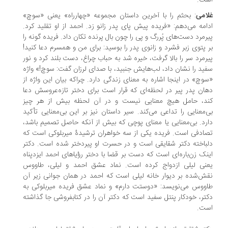
ت.
امی
: بحثم را با آخرین داستان مجموعه «چهارراه» یعنی «سوچ»
امه می‌دهم: «فریده پیش پای پدر زانو زد. احمد از او تقلید کرد.
رمرد دست‌های پُررگ و پی را چون بال پرنده تکان داد. فریده گونه را
 پتوی زبر فشرد و زانوی پدر را بوسید: برای من و همسرم دعا کنید!
رمرد سر را بالا گرفت، خیره شد به حباب چراغ، دست بلند کرد و نور
ید را نشان داد، لب‌هایش جنبید، با صدای لرزان گفت: سوچ!» واژه
وچ» در اینجا اشاره به معنای زندگی دارد. چراکه بیان این واژه از
ان پدر پیر در لحظه‌ای که قرار است برای دختر تازه‌عروسش دعا
د، حامل هیچ معنایی نیست و در آن لحظه بیش از هر چیز
‌معنایی را تداعی می‌کند. سیر داستان نیز بر این بی‌معنایی تأکید
رد. بی‌معنایی‌ یا معنای پوچی که بیش از آنکه حاصل تصمیم باشد،
ادفی است. فریده یکی از سه خواهران ترشیدۀ میربلوکی است که
باخته دکتر شقایقی است و در حسرت او پیردختر شده است. دکتر
نک زن‌باره‌ای است که دست بر قضا با دختر رؤیاهای احمد ایزدپناه
نی لیلی ازدواج کرده است. نماد عشق احمد و لیلی، طاووس
ش‌شده بر دیوار خانه لیلی است که احمد در همان جوانی زیر آن
ووس می‌نویسد: «دوستت دارم» و نماد عشق فریده میربلوکی به
تر، خودکار پنتل سفید است که دکتر آن را در کتابفروشی جا گذاشته
ت.