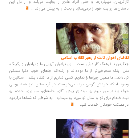
رآفرینان، میلیاردرها و حتی افراد عادی را روایت می‌کند و از دل این
ستان‌ها روایت خود را برمی‌سازد و بحث را به پیش می‌راند
...
اضای اخوان ثالث از رهبر انقلاب اسلامی
گیدن با فرهنگ کار عبثی است... این برادران آریایی ما و برادران وایکینگ،
ل اینکه سحرخیزتر از ما بوده‌اند و رفته‌اند جاهای خوب دنیا مسکن
ده‌اند... ما همین چیزها را نداریم. کسی نداریم از ما انتقاد بکند... استالین با
ود اینکه خودش گرجی بود، می‌خواست در گرجستان نیز همه روسی
ف بزنند...من میرم رو میندازم پیش آقای خامنه‌ای، من برای خودم رو
نداخته‌ام برای تو و امثال تو میرم رو میندازم... به شرطی که شماها برگردید
 مملکت خودتان خدمت کنید
...