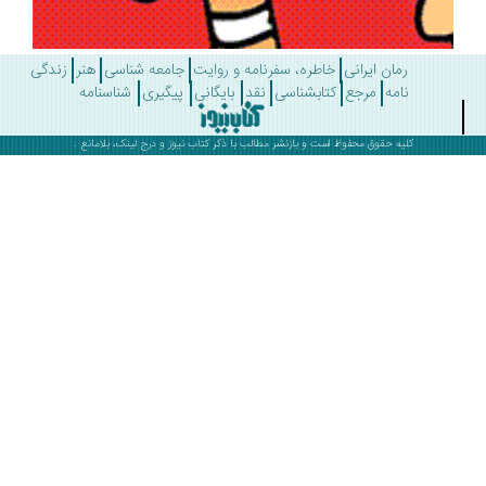
رمان ایرانی
خاطره، سفرنامه و روایت
جامعه شناسی
هنر
زندگی
نامه
مرجع
کتابشناسی
نقد
بایگانی
پیگیری
شناسنامه
کلیه حقوق محفوظ است و بازنشر مطالب با ذکر
کتاب نیوز
و درج لینک، بلامانع .