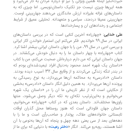
رت‌انگیز اینکه همین ویژگی را نیز او درباره مردان به کار می‌گیرد و
ه این‌ها چیزی نیست جز تکنیک داستان‌نویسی. اما چیزی که به
ستان‌های غزاله علیزاده ارزش ماندگاری می‌دهند جهان‌بینیِ اوست.
ان‌بینی عمیقا دردمند، سیاسی و متعهدانه. تحلیلی عمیق از شرایط
تماعی و رخدادهای آن و پسارخدادها.
ی خدایی
: «چهارراه» آخرین کتابی است که در بررسی‌ داستان‌‌های
ایرانی در سال 99 خواندیم. فکر می‌کنم این استمرار خواندنِ آثار ایرانی
و بررسی ادبی در سال 99، من را با جهان داستان ایرانی بیشتر آشنا کرد.
اب «چهارراه» با چهار داستان ما را به دنبال خودش می‌کشاند. در
ان داستان ایرانی که من دارم درباره‌اش صحبت می‌کنم، من با کتاب
استان یک شهر» احمد محمود به‌دنبال افراد تبعیدشده‌ای بودم که
در بندر لنگه زندگی می‌کردند و از وقایع سال 32 آسیب دیده بودند.
ستان «دادرسی» به محاکمه آن‌ها می‌پردازد، به نوع رسیدگی به
ونده آن‌ها می‌پردازد. به همین دلیل انگار داستان «دادرسی» بخشی
 حکایتی است که از نظر تاریخی ما آن را در «داستان یک شهر»
‌خوانیم و به‌این‌ترتیب تکه‌ای به تکه دیگر وصل می‌شود، منتها
وی‌ها مختلف‌اند. داستان بعدی که در کتاب «چهارراه» می‌خوانیم،
ستان جهان فئودالی است که هنوز روستاها محل گذران اوقات
بستانی خانواده‌های ملاک، پولدار و صاحب‌رأی است و ما را با
ه‌های بعد از سی یعنی دهه چهل و پنجاه که آن‌ها به‌نوعی با آن
نا هستند، ‌روبه‌رو می‌کند. انگار «
دختر رعیت
» با دنیایی که برای ما از