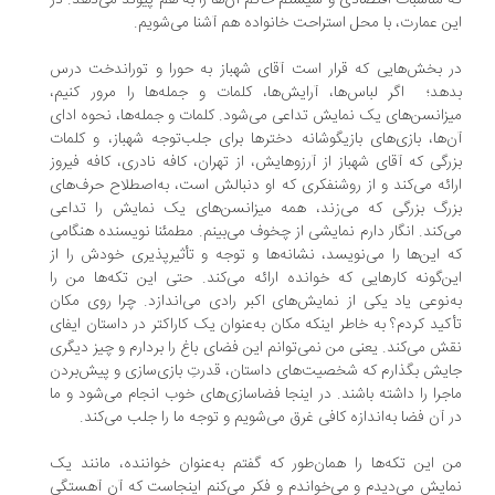
 مناسبات اقتصادی و سیستم حاکم آن‌ها را به هم پیوند می‌دهد. در
ن عمارت، با محل استراحت خانواده هم آشنا می‌شویم.
 بخش‌هایی که قرار است آقای شهباز به حورا و توراندخت درس
هد؛ ‌ اگر لباس‌ها، ‌آرایش‌ها، کلمات و جمله‌ها را مرور کنیم،
زانسن‌های یک نمایش تداعی می‌شود. کلمات و جمله‌ها، نحوه ادای
‌ها،‌ بازی‌های بازیگوشانه دخترها برای جلب‌توجه شهباز، و کلمات
رگی که آقای شهباز از آرزوهایش، از تهران، کافه نادری، کافه فیروز
ائه می‌کند و از روشنفکری که او دنبالش است، به‌اصطلاح حرف‌های
رگ بزرگی که می‌زند، همه میزانسن‌های یک نمایش را تداعی
‌کند. انگار دارم نمایشی از چخوف می‌بینم. مطمئنا نویسنده هنگامی
 این‌ها را می‌نویسد، نشانه‌ها و توجه و تأثیرپذیری خودش را از
ن‌گونه کارهایی که خوانده ارائه می‌کند. حتی این تکه‌ها من را
‌نوعی یاد یکی از نمایش‌های اکبر رادی می‌‌اندازد. چرا روی مکان
کید کردم؟ به خاطر اینکه مکان به‌عنوان یک کاراکتر در داستان ایفای
ش می‌کند. یعنی من نمی‌توانم این فضای باغ را بردارم و چیز دیگری
یش بگذارم که شخصیت‌های داستان، قدرتِ بازی‌سازی و پیش‌بردن
جرا را داشته باشند. در اینجا فضاسازی‌های خوب انجام می‌شود و ما
 آن فضا به‌اندازه کافی غرق می‌شویم و توجه ما را جلب می‌کند.
 این تکه‌ها را همان‌طور که گفتم به‌عنوان خواننده، مانند یک
ایش می‌دیدم و می‌خواندم و فکر می‌کنم اینجاست که آن آهستگی