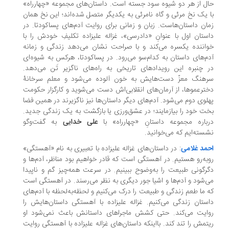
ل از هر دو شیوه سود جسته است. داستان‌های مجموعه «چهارراه»
 یک نخ مرئی و گاه نامرئی به یکدیگر متصل شده‌اند؛ این نخ همان
ان داستان‌هاست. زبان و زمانی برای روایت آدم‌های پساکودتا. در
ستان اول با عنوانِ «دادرسی»، غزاله علیزاده تکلیفِ خودش را با
اننده یکسره می‌کند و با صراحت نشان می‌دهد زندگی و زمانه
م‌های داستان به کدام‌سو می‌رود. در پساکودتا، هرکس به شیوه‌ای
 چنبره این رویدادهای تاریخی به راه‌های ناگزیر تَن می‌دهد.
هنگ معزّ دست‌هایش به خون آلوده می‌شود و معلم سرخانۀ
ترعموها، از آرمان‌های انقلابی‌اش دست می‌شوید و کارگزار حکومت
لوی دوم می‌شود. آدم‌های دیگر داستان‌ها نیز ناگزیرند در همین فضا
ت خود را بیازمایند؛ در عشق‌ورزی یا بازگشت به یک زندگی جدید.
باره مجموعه داستانِ «چهارراه» با
علی خدایی
به گفت‌وگو
سته‌ایم که می‌خوانید.
مد غلامی
: در داستان‌های غزاله علیزاده با تعبیری به نام «آهستگی»
به‌رو هستیم. در آهستگی است که قادر خواهیم بود مناظر، آدم‌ها و
رگونی طبیعت را به‌وضوح ببینیم. در سرعت همه‌چیز گم و ناپیدا
‌شود و آدم‌ها و اشیا جور دیگری به نظر می‌رسند. در آهستگی است
 ما طعم زندگی و طبیعت را درک می‌کنیم و لحظه‌به‌لحظه با آدم‌های
ستان زندگی می‌کنیم. غزاله علیزاده با آهستگی داستان‌هایش را
ایت می‌کند. حتی کشش ماجراهای داستانش باعث نمی‌شود او
تمش را تند کند. بااینکه داستان‌های غزاله علیزاده با آ‌هستگی روایت