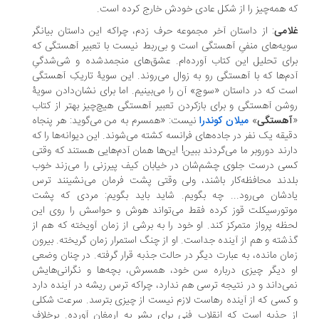
 همه‌چیز را از شکل عادی خودش خارج کرده است.
امی
: از داستان آخر مجموعه حرف زدم، چرا‌که این داستان بیانگر
یه‌های منفیِ آهستگی است و بی‌ربط نیست با ‌تعبیر آهستگی که
ای تحلیل این کتاب آورده‌ام. عشق‌های منجمدشده و شی‌شدگیِ
م‌ها که با آهستگی رو به زوال می‌روند. این سویۀ تاریکِ آهستگی
ت که در داستان «سوچ» آن را می‌بینیم. اما برای نشان‌دادن سویۀ
شن آهستگی و برای باز‌کردن تعبیر آهستگی هیچ‌چیز بهتر از کتاب
هستگی
»
میلان کوندرا
نیست: «همسرم به من می‌گوید: هر پنجاه
یقه یک نفر در جاده‌های فرانسه کشته می‌شوند. این دیوانه‌ها را که
رند دوروبر ما می‌گردند ببین! این‌ها همان آدم‌هایی هستند که وقتی
ی درست جلوی چشم‌شان در خیابان کیف پیرزنی را می‌زند خوب
دند محافظه‌کار باشند، ولی وقتی پشت فرمان می‌نشینند ترس
دشان می‌رود... چه بگویم. شاید باید بگویم: مردی که پشت
تورسیکلت قوز کرده فقط می‌تواند هوش و حواسش را روی این
ظه پرواز متمرکز کند. او خود را به برشی از زمان آویخته که هم از
شته و هم از آینده جداست. او از چنگ استمرار زمان گریخته. بیرون
ان مانده، به عبارت دیگر در حالت جذبه قرار گرفته. در چنان وضعی
 دیگر چیزی درباره سن خود، همسرش، بچه‌ها و نگرانی‌هایش
ی‌داند و در نتیجه ترسی هم ندارد، چراکه ترس ریشه در آینده دارد
کسی که از آینده رهاست لازم نیست از چیزی بترسد. سرعت شکلی
 جذبه است که انقلاب فنی برای بشر به ارمغان آورده. برخلاف