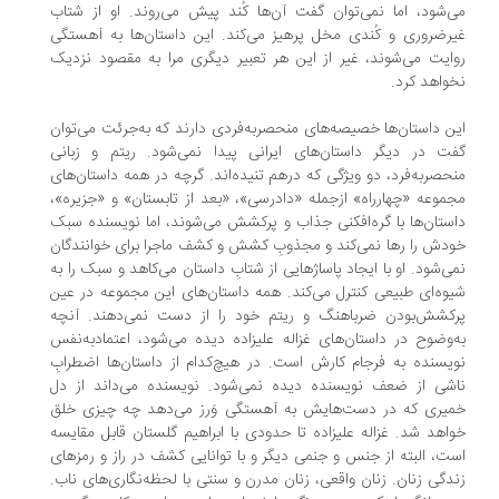
‌شود، اما نمی‌توان گفت آن‌ها کُند پیش می‌روند. او از شتاب
رضروری و کُندی مخل پرهیز می‌کند. این داستان‌ها به آهستگی
ایت می‌شوند، غیر از این هر تعبیر دیگری مرا به مقصود نزدیک
واهد کرد.
ن داستان‌ها خصیصه‌های منحصربه‌فردی دارند که به‌جرئت می‌توان
ت در دیگر داستان‌های ایرانی پیدا نمی‌شود. ریتم و زبانی
حصربه‌فرد، دو ویژگی که درهم تنیده‌اند. گرچه در همه داستان‌های
موعه «چهارراه» ازجمله «دادرسی»، «بعد از تابستان» و «جزیره»،
ستان‌ها با گره‌افکنی جذاب و پرکشش می‌شوند، اما نویسنده سبک
دش را رها نمی‌کند و مجذوبِ کشش و کشف ماجرا برای خوانندگان
ی‌شود. او با ایجاد پاساژهایی از شتابِ داستان می‌کاهد و سبک را به
وه‌ای طبیعی کنترل می‌کند. همه داستان‌های این مجموعه در عین
کشش‌بودن ضرباهنگ و ریتم خود را از دست نمی‌دهند. آنچه
‌وضوح در داستان‌های غزاله علیزاده دیده می‌شود، اعتمادبه‌نفس
یسنده به فرجام کارش است. در هیچ‌کدام از داستان‌ها اضطرابِ
شی از ضعف نویسنده دیده نمی‌شود. نویسنده می‌داند از دل
یری که در دست‌هایش به آهستگی وَرز می‌دهد چه چیزی خلق
اهد شد. غزاله علیزاده تا حدودی با ابراهیم گلستان قابل مقایسه
ت، البته از جنس و جنمی دیگر و با توانایی کشف در راز و رمزهای
دگی زنان. زنان واقعی، زنان مدرن و سنتی با لحظه‌نگاری‌های ناب.