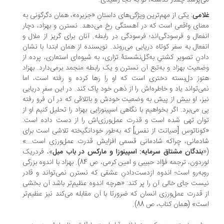
‌پرسد چقدر گذشته، تو به کجا رسیدی.
امی
: یکی از مهم‌ترین ویژگی‌های داستانِ «جزیره»، همان دگرگونی به
نای واقعی است که در آهستگی رخ می‌دهد. نسترن و بهزاد، دچار
فعال و فرسودگی‌‌اند؛ فرسودگی در رابطه. آنان برای گریز از ملال و
فعال به سفر کوتاه دریایی می‌روند. نویسنده از همان ابتدا با نشان
دنِ تصویر کشتیِ به‌گل‌نشستۀ تزاری، به شیوه‌ای استعاری، پرده از
عیت بهزاد و به‌تبع آن نسترن و یک رابطه منجمد برمی‌دارد. بهزاد
وز دل‌بسته دختری است که او را رها کرده و رفته است، اما
ی‌تواند یاد و خاطره‌اش را از ذهن خود پاک کند. در این سفرِ دریایی
ز، او بیش از پیش به وضعیت خودش و باتلاقی که در آن فرو رفته
 می‌برد. اگر بخواهیم با نگاهی اسپینوزایی بهزاد را تحلیل کنیم او از
ان تهی شده است و قدرت عمل‌ورزی‌اش را از دست داده است:
وناتوس [صیانت از نفس] که به‌طور خودانگیخته تلاشی است برای
دمانی، چراکه شادمانی قسمی افزایش قدرت عمل‌ورزی است...»
بندگان مشتاق سرمایه: اسپینوزا و مارکس در باب میل
»، فردریک
لوردون، ترجمه فؤاد حبیبی و امین کرمی، ص 84). بهزاد با اندوه بزرگی
به‌رو است؛ اندوه از‌دست‌دادنِ عشقی که نسترن نمی‌تواند و قادر
ست جای خالی آن را پر کند: «هرچه اندوه عظیم‌تر باشد آن بخشی
 قدرت عمل‌ورزی انسان که ضرورتا با آن مقابله می‌کند نیز عظیم‌تر
ت» (همان کتاب، ص 88).