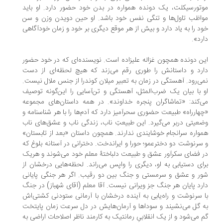
تورسیکلت، یک دونده همواره در بدن خود حضور دارد. او باید
اظب تاول‌ها و تنگی نفس خود باشد. او حین دویدن وزن و سن
د را به یاد دارد و بیش از هر موقع دیگری بر خود و زمان خودآگاهی
رد».
ن دونده همچون غزاله علیزاده است. نویسنده‌ای که در خود حضور
رد و داستانش را طوری رقم می‌زند که هیچ لحظه‌ای از دست
ی‌رود. آهستگی در زمان به تعبیر میلان کوندرا از جنس ملال نیست.
 با بیان یک ضرب‌المثل، آهستگی و تن‌‌آسایی را این‌گونه توصیف
‌کند: «تماشاگران پنجره خداوند». در همه داستان‌های مجموعه
هارراه» طبیعت حضوری سحرآمیز دارد که آدم‌ها را با هر شناسنامه و
عیتی در‌بر می‌گیرد. این طبیعتِ ناب، زندگی ناب و عشق‌های ناب
واره سرانجام خوشایندی ندارند. همچون داستان «بعد از تابستان»
سرنوشت دو دخترعمو؛ حورا و ایراندخت. دخترانی در آستانه بلوغ که
 فضای سکرآور عشق و طبیعت دلباختۀ معلم خود می‌شوند و هر‌یک
ای دستیابی به او، دیگری را واپس می‌راند. لحظه‌هایی درخشان از
ر و عشق و سرمستی و جنگ بین دو رقیب. اگر هر جنگی پایانی
رد پایان هر جنگ جز ویرانی نیست. آقا معلم (آقای شهباز) در جنگ
 سرنوشت و راه‌یابی به آینده درخشان با آرمانی ستودنی کشتی‌اش
 گل می‌نشیند و سوداها و آرمان‌هایش در دل سرعت زمان پایتخت
 می‌شود و از یک انقلابیِ رمانتیک به کارمند ناظر اصلاحات اراضی به