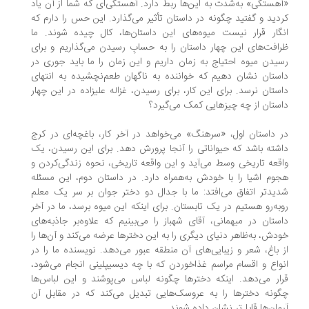
هستگی» به‌شدت به این‌ها ربط دارد. آهستگی‌ای که شما از آن یاد
دید و گفتید چگونه در داستان تأثیر می‌گذارد. این حس را دارم که
گار قرار نیست میوه‌های این داستان‌ها، کال چیده شوند. ما
افت‌های این چهار داستان را به حسابِ رسیدن می‌گذاریم و برای
یدن میوه احتیاج به زمان داریم و این زمان را ما باید جوری در
ستان نشان دهیم که خواننده به‌ ناگهان طعم‌نچشیده به انتهای
ستان نرسد. برای این کار، برای رسیدن، غزاله علیزاده در این چهار
ستان از چه چیزهایی کمک می‌گیرد؟
 داستان اول، «سرهنگ» می‌خواهد در آخر کار، باغچه‌ای در کرج
شته باشد که حیواناتی را آنجا پرورش دهد. برای این رسیدن، یک
قعه تاریخی وسط می‌آید و این واقعه تاریخی، نحوه زندگی‌کردن و
وم اشیا را با خودش به‌همراه دارد. در داستان دوم، این مسئله
یدتر اتفاق می‌افتد: ما با جدال دو دختر جوان بر سر یک معلم
به‌رو هستیم در یک تابستان. برای اینکه این میوه برسد، ما در آخر
ستان در میهمانی، آقای شهباز را می‌بینیم که علاوه‌بر جاذبه‌های
دش، به‌ظاهر دنیای دیگری را به این دخترها عرضه می‌کند و آن‌ها را
 باغ، شعر و زیبایی‌های آن منطقه عبور می‌دهد. نویسنده ما را در
واع و اقسام مراسم غذا‌خوردن که با چه دیسیپلینی انجام می‌شود،
ار می‌دهد. اینکه دخترها چگونه لباس می‌پوشند و این لباس‌ها
ونه دخترها را به عروسک‌هایی تبدیل می‌کند که در مقابل آن
مان‌ها قابل‌تر نشان داده شوند.