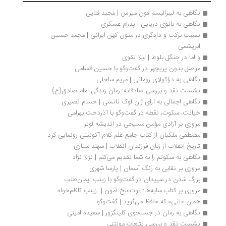
نگاهی به لیبرالیسم فون میزس | مجید فنایی
نگاهی به بانوی دریایی | پدرام عسکری
نسبت برکت و دادگری در متون کهن ایرانی | محمد حسین 
ابریشمی
و اما در جنگل بلوط | لیلا تقوی
موصل بدون پریچهر در گفت‌وگو با حسین قسامی
نگاهی به دراکولای رومانی | مریم ساحلی
نشست نقد و بررسی صادقانه: رمان زندگی امام صادق(ع)
نگاهی اجمالی به آرای ژان لوک نانسی | حسام نصیری
خیانت، سکوت، نقطه در گفت‌وگو با آذردخت بهرامی
مروری بر آزادی مؤمن مسیحی در اندیشه لوتر
مصطفی ملکیان از کتاب جامع علم کلام آکوئینی رونمایی کرد
تاریخ انقلاب از زبان فرزندان انقلاب | سهند ستاری
نگاهی به سکوتم را به شما تقدیم می‌کنم | نژلا نژاد
مروری بر نقابی به رنگ آسمان | پارسا شهری
بزرگ شدن در سپیدان در گفت‌وگو با زینب ایمان‌طلب
مروری بر کتاب سایه‌ها: توت‌عنخ‌ آمون |  زینب کاظم‌خواه
همان «آنی» که حافظ می‌گوید | گفت‌وگو
نگاهی به رمان در جستجوی کلینگزور | سعیده امینی
نشست نقد و بررسی تتبعات مونتنی