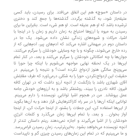
 داستان «سوچ» هم این اتفاق می‌افتد. برای رسیدن، باید کسی
یقه‌باز شود، ‌به گذشته برگردد، گذشته‌ها را جمع کند و دختری
شیده باشد که او هم عتیقه است. او هم شیء است. بنابراین ما برای
یدن به میوه یا آرزوها احتیاج به زمان داریم و زمان را در اینجا با
یا، حرکات و شیوه‌های زندگی نشان داده می‌شود. یک جا در
ستان دوم در میهمانی اشاره می‌کند که آدم‌های پیر، آدم‌هایی که از
ه خارج می‌شوند، چگونه و با چه وسایلی خودشان را سرگرم می‌کنند،
ان‌ها با چه امکاناتی خودشان را سرگرم می‌کنند و بعد، در کنار تمام
ن‌ها در یک لحظه نهایی مواجهه می‌شویم با اینکه چرا حورا تا
‌وپنج سالگی هنوز ازدواج نکرده است؟ و نتیجه را می‌بینیم. در
یقت این ازدواج‌نکردن، حورا را به شکلی درمی‌آورد که طرف مقابلش
ای شهبازی باشد با بازگشت از آنچه آرزو داشت که در تهران کافه
روز، کافه نادری را ببیند، روشنفکر باشد و به آرزوهای خودش جامه
ل بپوشاند. من در هجوم اشیا تواناییِ نویسنده را دارم می‌بینم.
انایی اینکه آن‌ها را در سر راه کاراکترهایش قرار دهد و به آن‌ها بگوید
 این‌ها استفاده کن، این جملات را بشنو، از اینجا حرکت کن، از اینجا
از بخوان... و بعد، با تمام این‌ها زمان می‌گذرد و کلمات انرژیِ
دشان را از اشیا می‌گیرند و اجازه نمی‌دهند ریتم داستان تندتر از
چه نویسنده می‌خواهد بشود. به‌این‌ترتیب، زمانِ رسیدن فرامی‌رسد.
ما می‌بینیم که در تمام این زمان‌های رسیدن چیزی گم و ناپیداست