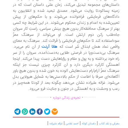
ستان‌های مجموعه تبدیل می‌کند، زمان علنی داستان است که در
ینه پساکودتا روایت می‌شود. مصدق تبعید شده و انقلابیون به
دگاه‌های فرمایشی فراخوانده می‌شوند و با حکم‌های از پیش
یین‌شده به اعدام و زندان محکوم می‌شوند. در این شرایط چه کسی
تر از سرهنگِ محافظه‌کار بدون هیچ بینش سیاسی، راستِ کار سروان
ه‌طلب رکن دوم ارتش است. او می‌تواند از سرهنگ معزّ
ءاستفاده کند تا حکم‌های فرمایشی را قرائت کند. سرهنگ به معنای
قعی نماد همان ابتذال شَر است که
هانا آرنت
از آن نام می‌برد.
هنگِ بی‌دست‌وپا در فرصتی طلایی به‌دست‌آمده، سروان را از سر
ه خود برداشته و به پول و مقام و رؤیاهایش دست پیدا می‌کند. اینجا
ستگی کارکرد دیگری دارد و آن کارکرد چیزی نیست جز اینکه
هنگ معزّ آرام‌آرام دست‌هایش آلوده به خون شده و بدون هیچ باور
اهانه‌ای صرفا با اطاعت از حکمِ بالادستی‌ها به شمایل هیولایی بدل
‌شود. غزاله علیزاده نشان می‌دهد چگونه بعد از کودتا همه‌چیز در
ب و وحشت و به آهستگی در جنون و جنایت فرو می‌رود.
.
.
...............
..............
تجربه‌ی زندگی دوباره
|
|
|
|
رفی و نقد کتاب
داستان کوتاه
احمد غلامی
غزاله علیزاده