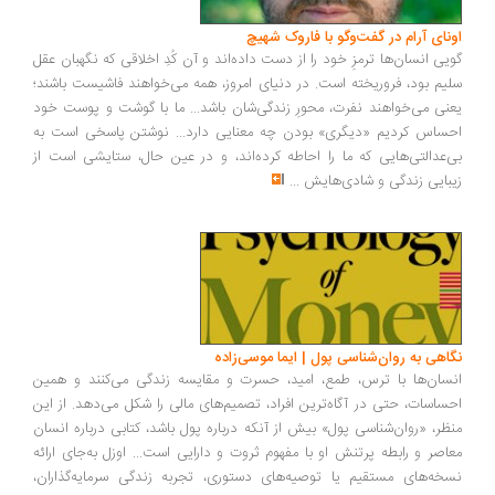
ونای آرام در گفت‌وگو با فاروک شهیچ
یی انسان‌ها ترمزِ خود را از دست داده‌اند و آن کُدِ اخلاقی که نگهبان عقل
یم بود، فروریخته است. در دنیای امروز، همه می‌خواهند فاشیست باشند؛
نی می‌خواهند نفرت، محورِ زندگی‌شان باشد... ما با گوشت و پوست خود
ساس کردیم «دیگری» بودن چه معنایی دارد... نوشتن پاسخی است به
‌عدالتی‌هایی که ما را احاطه کرده‌اند، و در عین حال، ستایشی است از
بایی زندگی و شادی‌هایش
...
اهی به روان‌شناسی پول | ایما موسی‌زاده
سان‌ها با ترس، طمع، امید، حسرت و مقایسه زندگی می‌کنند و همین
ساسات، حتی در آگاه‌ترین افراد، تصمیم‌های مالی را شکل می‌دهد. از این
ظر، «روان‌شناسی پول» بیش از آنکه درباره پول باشد، کتابی درباره انسان
اصر و رابطه پرتنش او با مفهوم ثروت و دارایی است... اوزل به‌جای ارائه
خه‌های مستقیم یا توصیه‌های دستوری، تجربه زندگی سرمایه‌گذاران،