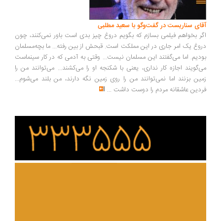
ای سناریست در گفت‌وگو با سعید مطلبی
ر بخواهم فیلمی بسازم که بگویم دروغ چیز بدی است باور نمی‌کنند، چون
وغ یک امر جاری در این مملکت است. قبحش از بین رفته... ما بچه‌مسلمان
دیم. اما می‌گفتند این مسلمان نیست... وقتی به آدمی که در کار سینماست
‌گویند اجازه کار نداری، یعنی با شکنجه او را می‌کشند... می‌توانند من را
ین بزنند اما نمی‌توانند من را روی زمین نگه دارند، من بلند می‌شوم...
دین عاشقانه مردم را دوست داشت
...