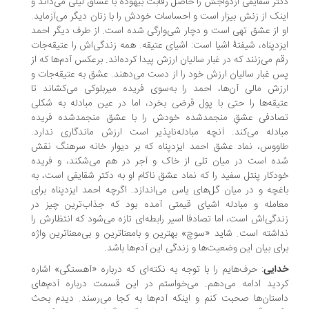
تر شقایقی ازدواجش را حاصل رقابت بیهوده با عشاق لیلی می‌داند و
نک از زنش بیزار است و احساسات خودش را با زنان دیگر می‌آزماید.
 از عشق تهی است و دچار شی‌وارگی شده است. از طرف دیگر احمد
زدپناه، شیفتۀ اشیا است: اشیای عتیقه. همه زندگی‌اش را عتیقه‌جات
م می‌زنند که در غبار سالیان ارزش پیدا کرده‌اند. برعکس آدم‌ها که از
 غبار سالیان ارزش خود را از دست می‌‌دهند. عشق به عتیقه‌جات و
زش مالی آن‌ها، احمد را به‌سوی فریده میربلوکی می‌کشاند تا
یقه‌ها را حتی با پول قرضی بخرد، اما در عین مبادله به شکلی
ادفی عشقِ منجمدشده خودش را با عشق منجمدشده فریده
ادله می‌کند. آنچه مبادله‌ناپذیر است ارزش ماندگاری ندارد.
ووس، نماد عشق احمد ایزدپناه که بر دیوار خانه سرهنگ نقش
ه است در میان تلی از خاک و آجر در هم می‌‌شکند، و فریده
دکار پنتل سفید را که نماد عشق ناکام او به دکتر شقایقی است، به
غچه و در میان گل‌های یاس می‌اندازد. اگرچه احمد ایزدپناه برای
امله و مبادله اشیای قیمتی آمده بود که جذاب‌ترین چیز در
دگی‌اش است، اما تصادفا اسیر رابطه‌ای تازه می‌شود که انتظارش را
اشته است. شاید «سوچ» بهترین و بامعناترین و بی‌معنا‌ترین واژه
ای بیان این وضعیت‌ها و زندگی این آدم‌ها باشد.
ایی
: حرف‌هایم را با توجه به نکته‌ای که درباره «آهستگی» اشاره
دید ادامه می‌دهم. می‌خواستم در این قسمت درباره آدم‌های
ستان‌ها صحبت کنم و اینکه آدم‌ها به کجا می‌رسند. دیدم بحث