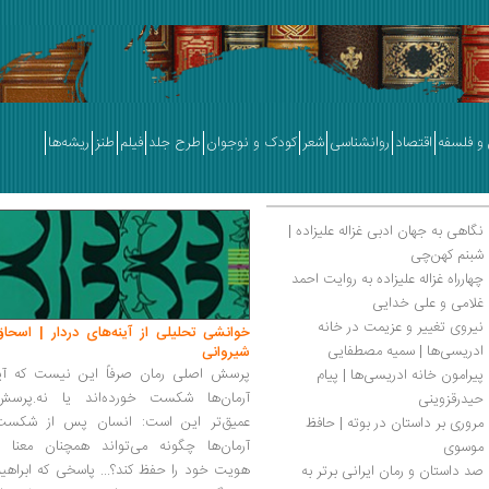
و فلسفه
اقتصاد
روانشناسی
شعر
کودک و نوجوان
طرح جلد
فیلم
طنز
ریشه‌ها
نگاهی به جهان ادبی غزاله علیزاده | 
شبنم کهن‌چی
چهارراه غزاله علیزاده به‌ روایت احمد 
غلامی و علی خدایی
نیروی تغییر و عزیمت در خانه‌ 
خوانشی تحلیلی از آینه‌های دردار | اسحاق
ادریسی‌ها | سمیه مصطفایی
شیروانی
پرسش اصلی رمان صرفاً این نیست که آیا
پیرامون خانه ادریسی‌ها | پیام 
آرمان‌ها شکست خورده‌اند یا نه.پرسش
حیدرقزوینی
عمیق‌تر این است: انسان پس از شکست
مروری بر داستان در بوته | ‌حافظ 
آرمان‌ها چگونه می‌تواند همچنان معنا و
موسوی
هویت خود را حفظ کند؟... پاسخی که ابراهی
صد داستان و رمان ایرانی برتر به 