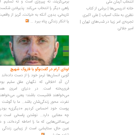
برمی‌گزیند، نه پیروزی است و نه تسلیم. ا
انتخاب آرمان ملی
راهی دیگر را انتخاب می‌کند: پذیرفتن شکس
خانه ادریسی‌ها | برشی از کتاب
تاریخی، بدون آنکه به خیانت، گریز از واقعی
نظری به ملک آسیاب | علی اکبری
یا انکار زندگی پناه ببرد
...
تجربه‌ی امر زیبا در شب‌های تهران | 
امیر جلالی
اونای آرام در گفت‌وگو با فاروک شهیچ‭
گویی انسان‌ها ترمزِ خود را از دست داده‌اند 
آن کُدِ اخلاقی که نگهبان عقل سلیم بود،
فروریخته است. در دنیای امروز، همه
می‌خواهند فاشیست باشند؛ یعنی می‌خواهند
نفرت، محورِ زندگی‌شان باشد... ما با گوشت 
پوست خود احساس کردیم «دیگری» بودن
چه معنایی دارد... نوشتن پاسخی است به
بی‌عدالتی‌هایی که ما را احاطه کرده‌اند، و د
عین حال، ستایشی است از زیبایی زندگی و