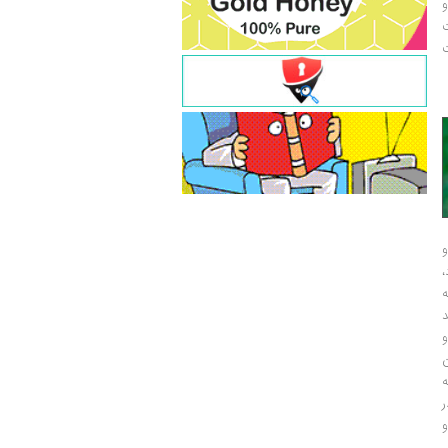
و
ت
ت
و
و
ر