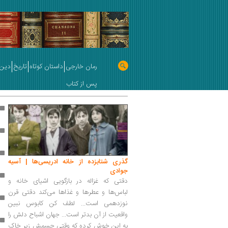
رمان خارجی
داستان کوتاه
تاریخ
دین 
پس از کتاب
گذری شتابزده از خانه ادریسی‌ها | آسیه
جوادی
دقتی که غزاله در بازگویی اشیای خانه و
لباس‌ها و عطر‌ها و غذا‌ها می‌کند دقتی قرن
نوزدهمی است... لطف کن کابوس نبین
واقعیت از آن بدتر است... جهان اشباح دلش را
به این خوش کرده که وقتی جسمش زیر خاک