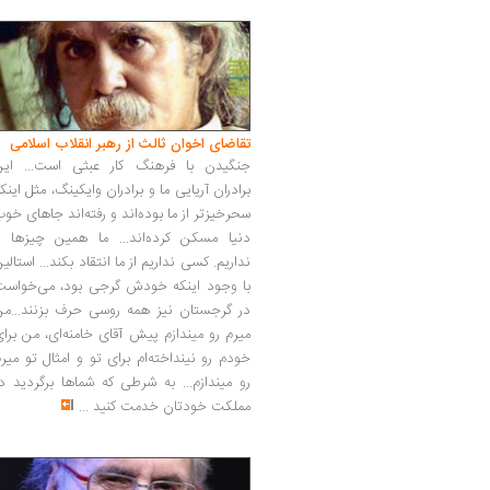
تقاضای اخوان ثالث از رهبر انقلاب اسلامی
جنگیدن با فرهنگ کار عبثی است... این
برادران آریایی ما و برادران وایکینگ، مثل اینک
سحرخیزتر از ما بوده‌اند و رفته‌اند جاهای خو
دنیا مسکن کرده‌اند... ما همین چیزها را
نداریم. کسی نداریم از ما انتقاد بکند... استالی
با وجود اینکه خودش گرجی بود، می‌خواست
در گرجستان نیز همه روسی حرف بزنند...من
میرم رو میندازم پیش آقای خامنه‌ای، من برا
خودم رو نینداخته‌ام برای تو و امثال تو میر
رو میندازم... به شرطی که شماها برگردید د
مملکت خودتان خدمت کنید
...