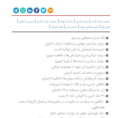
|
|
|
|
|
رفی و نقد کتاب
رمان خارجی
داستان کوتاه
محمود دولت آبادی
سیمین دانشور
|
|
|
|
ل زولا
ماریو بارگاس یوسا
بختیار علی
غزاله علیزاده
کله کدو | مصطفی مستور
درباره سانسور مهتابی و ملکوت | بابک ذاکری
دارودسته اسمایلی با جان لوکاره آمدند
درباره ایرانی‌ترین غیرایرانی‌ها | طاهره مهری
درباره دریاس و جسدها | پارسا شهری
زندگی ما فرزندان شهدا | معصومه توکلی
مروری بر تخم شر | فریبا کریمی
درباره گردو‌شکن و شاه موش‌ها | فاطیما احمدی
نگاهی به بی‌دوز و کلک | سعیده امین‌زاده
آن جا سیگار مفتی میدهند با 19 داستان
۳۰ نقد ادبی با کاروان حله 18 رسید
 نگاهی به سیاست و حکومت در خاورمیانه و شمال آفریقا | محمد 
لطف‌اللهی
درام نویسان جهان به روایت منصور خلج