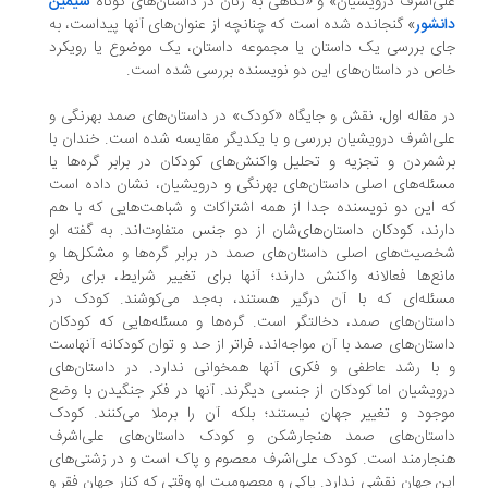
ی‌اشرف درویشیان» و «نگاهی به زنان در داستان‌های کوتاه
سیمین
نشور
» گنجانده شده است که چنانچه از عنوان‌های آنها پیداست، به‌
ی بررسی یک داستان یا مجموعه داستان، یک موضوع یا رویکرد
ص در داستان‌های این دو نویسنده بررسی شده است.
 مقاله اول، نقش و جایگاه «کودک» در داستان‌های صمد بهرنگی و
ی‌اشرف درویشیان بررسی و با یکدیگر مقایسه شده است. خندان با
شمردن و تجزیه و تحلیل واکنش‌های کودکان در برابر گره‌ها یا
ئله‌های اصلی داستان‌های بهرنگی و درویشیان، نشان داده است
 این دو نویسنده جدا از همه اشتراکات و شباهت‌هایی که با هم
رند، کودکان داستان‌های‌شان از دو جنس متفاوت‌اند. به گفته او
صیت‌های اصلی داستان‌های صمد در برابر گره‌ها و مشکل‌ها و
نع‌ها فعالانه واکنش دارند؛ آنها برای تغییر شرایط، برای رفع
ئله‌ای که با آن درگیر هستند، به‌جد می‌کوشند. کودک در
ستان‌های صمد، دخالتگر است. گره‌ها و مسئله‌هایی که کودکان
ستان‌های صمد با آن مواجه‌اند، فراتر از حد و توان کودکانه آنهاست
با رشد عاطفی و فکری آنها همخوانی ندارد. در داستان‌های
ویشیان اما کودکان از جنسی دیگرند. آنها در فکر جنگیدن با وضع
جود و تغییر جهان نیستند؛ بلکه آن را برملا می‌کنند. کودک
ستان‌های صمد هنجارشکن و کودک داستان‌‌های علی‌اشرف
جارمند است. کودک علی‌اشرف معصوم و پاک است و در زشتی‌های
ن جهان نقشی ندارد. پاکی و معصومیت او وقتی که کنار جهان فقر و