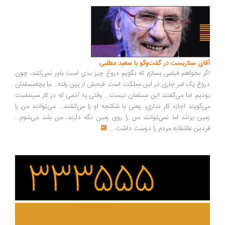
ای سناریست در گفت‌وگو با سعید مطلبی
ر بخواهم فیلمی بسازم که بگویم دروغ چیز بدی است باور نمی‌کنند، چون
وغ یک امر جاری در این مملکت است. قبحش از بین رفته... ما بچه‌مسلمان
دیم. اما می‌گفتند این مسلمان نیست... وقتی به آدمی که در کار سینماست
‌گویند اجازه کار نداری، یعنی با شکنجه او را می‌کشند... می‌توانند من را
ین بزنند اما نمی‌توانند من را روی زمین نگه دارند، من بلند می‌شوم...
دین عاشقانه مردم را دوست داشت
...