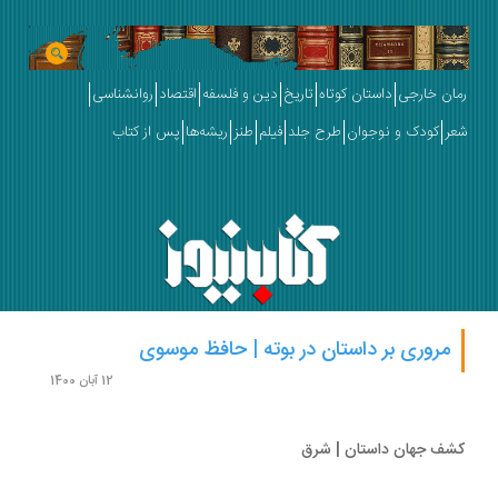
ان خارجی
داستان کوتاه
تاریخ
دین و فلسفه
اقتصاد
روانشناسی
ر
کودک و نوجوان
طرح جلد
فیلم
طنز
ریشه‌ها
پس از کتاب
مروری بر داستان در بوته | ‌حافظ موسوی
12 آبان 1400
ف جهان داستان | شرق