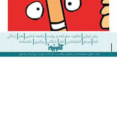
رمان ایرانی
خاطره، سفرنامه و روایت
جامعه شناسی
هنر
زندگی
نامه
مرجع
کتابشناسی
نقد
بایگانی
پیگیری
شناسنامه
کلیه حقوق محفوظ است و بازنشر مطالب با ذکر
کتاب نیوز
و درج لینک، بلامانع .