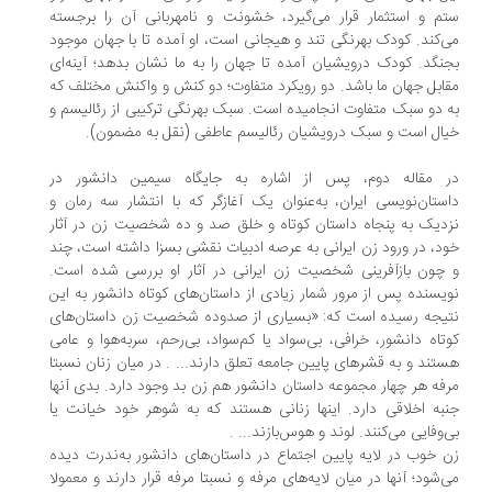
م و استثمار قرار می‌گیرد، خشونت و نامهربانی آن را برجسته
‌کند. کودک بهرنگی تند و هیجانی است، او آمده تا با جهان موجود
نگد. کودک درویشیان آمده تا جهان را به ما نشان بدهد؛ آینه‌ای
ابل جهان ما باشد. دو رویکرد متفاوت؛ دو کنش و واکنش مختلف که
 دو سبک متفاوت انجامیده است. سبک بهرنگی ترکیبی از رئالیسم و
ال است و سبک درویشیان رئالیسم عاطفی (نقل به مضمون).
 مقاله دوم، پس از اشاره به جایگاه سیمین دانشور در
ستان‌نویسی ایران، به‌عنوان یک آغازگر که با انتشار سه رمان و
دیک به پنجاه داستان کوتاه و خلق صد‌ و‌ ده شخصیت زن در آثار
د، در ورود زن ایرانی به عرصه ادبیات نقشی بسزا داشته است، چند
چون بازآفرینی شخصیت زن ایرانی در آثار او بررسی شده است.
یسنده پس از مرور شمار زیادی از داستان‌های کوتاه دانشور به این
یجه رسیده است که: «بسیاری از صد‌و‌ده شخصیت زن داستان‌های
تاه دانشور، خرافی، بی‌سواد یا کم‌سواد، بی‌رحم، سربه‌هوا و عامی
تند و به قشرهای پایین جامعه تعلق دارند... . در میان زنان نسبتا
فه هر چهار مجموعه داستان دانشور هم زن بد وجود دارد. بدی آنها
به اخلاقی دارد. اینها زنانی هستند که به شوهر خود خیانت یا
‌وفایی می‌کنند. لوند و هوس‌بازند... .
 خوب در لایه پایین اجتماع در داستان‌های دانشور به‌ندرت دیده
‌شود؛ آنها در میان لایه‌های مرفه و نسبتا مرفه قرار دارند و معمولا