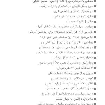
نگاهی به توت‌فرنگی و خامه و آگهی | نسیم خلیلی
غول جنگل تاریکی در گفت‌وگو با فرزانه آرشید
درباره مرگ تخصص | نرگس ابهری
جایزه کلارک به حیوانات آن کشور
جانی | پاتریک مودیانو
پیرامون سراب‌گرایی صنعتی در نظام قبایلی ایران
رونمایی از ۱۰ هزار کتاب «ممنوعه» برای زندانیان آمریکا
آیا می‌شود در 30 روز شاهکار ادبی خلق کرد؟ 
پیرامون ما اثر یوگنی زامیاتین | آرزو آشتی‌جو 
درباره درخت ابریشم بی‌حاصل | زهره مسکنی
مروری بر آسیاب رودخانه فلاس | فاطمه باباخانی
ماجرای دختری که از جنگل برنگشت
پنهان‌کاری و داشتن راز یعنی چه؟ | پیتر سالمون
۹۹ بادکنک قرمز: ۸۷ هزار تومان
مروری بر از میان جاده‌ها | هما خانعلی
شوهر آهو خانم | علی محمد افغانی
تئاتر به شما مربوط نیست! | پارسا ریاحی
درباره گالیله و انقلاب علمی | مریم همتی
درباره لیبرالیسم و محافظه‌کاری | علی غزالی‌فر
ساحره‌ی دراگمان به تهران رسید
درباره ادیان، دیپلماسی، نیایش | محمود فاضلی