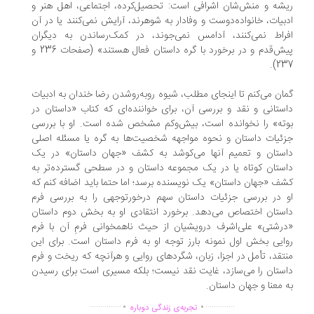
شه و منش‌شان اشرافی است: تحصیل‌کرده، اجتماعی، اهل هنر و
بیات، خانواده‌دوست و وفادار به شوهرند، آرایش نمی‌کنند یا در آن
راط نمی‌کنند، آدامس نمی‌جوند، در کمک‌رساندن به دیگران
پیش‌قدم و در برخورد با گره داستان فعال هستند» (صفحات 236 و
237
ان می‌کنم تا اینجای مطلب، شیوه روبه‌رو‌شدن رضا خندان به ادبیات
ستانی و نقد و بررسی آن، برای خواننده‌ای که کتاب «داستان در
ته» را نخوانده است، بیش‌و‌کم مشخص شده است. او با بررسی
ئیات داستان و نحوه مواجهه شخصیت‌ها به گره یا مسئله اصلی
ستان و تعمیم آنها می‌کوشد به کشف «جهان داستان» در یک
ستان کوتاه یا در یک مجموعه داستان و در سطحی گسترده‌تر به
ف «جهان داستان» یک نویسنده برسد؛ اما حتما باید اضافه کنم که
 در بررسی جزئیات داستان سهم درخور‌توجهی را به بررسی فرم
ستان اختصاص می‌دهد. برخورد انتقادی او به بخش دوم داستان
رشتی» علی‌اشرف درویشیان از حیث ناهمخوانی فرمِ آن با فرم
ایی بخش اول نمونه بارز توجه او به فرم داستان است. برای این
تقد، تأمل در اجزا، زبان، شگردهای روایی و هر‌آنچه که ریخت و فرم
ستان را می‌سازد، غایت نقد نیست؛ بلکه مسیری است برای رسیدن
 معنا و جهان داستان.
.
.
...............
..............
تجربه‌ی زندگی دوباره