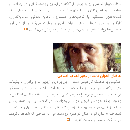
ظر، «روان‌شناسی پول» بیش از آنکه درباره پول باشد، کتابی درباره انسان
اصر و رابطه پرتنش او با مفهوم ثروت و دارایی است... اوزل به‌جای ارائه
خه‌های مستقیم یا توصیه‌های دستوری، تجربه زندگی سرمایه‌گذاران،
رآفرینان، میلیاردرها و حتی افراد عادی را روایت می‌کند و از دل این
ستان‌ها روایت خود را برمی‌سازد و بحث را به پیش می‌راند
...
اضای اخوان ثالث از رهبر انقلاب اسلامی
گیدن با فرهنگ کار عبثی است... این برادران آریایی ما و برادران وایکینگ،
ل اینکه سحرخیزتر از ما بوده‌اند و رفته‌اند جاهای خوب دنیا مسکن
ده‌اند... ما همین چیزها را نداریم. کسی نداریم از ما انتقاد بکند... استالین با
ود اینکه خودش گرجی بود، می‌خواست در گرجستان نیز همه روسی
ف بزنند...من میرم رو میندازم پیش آقای خامنه‌ای، من برای خودم رو
نداخته‌ام برای تو و امثال تو میرم رو میندازم... به شرطی که شماها برگردید
 مملکت خودتان خدمت کنید
...