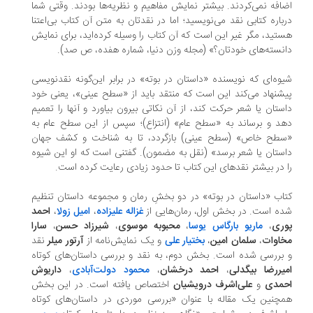
افه نمی‌کردند. بیشتر نمایش مفاهیم و نظریه‌ها بودند. وقتی شما
‌باره کتابی نقد می‌‌نویسید؛ اما در نقدتان به متن آن کتاب بی‌اعتنا
تید، مگر غیر این است که آن کتاب را وسیله کرده‌اید، برای نمایش
نسته‌های خودتان؟» (مجله وزن دنیا، شماره هفده، ص صد).
وه‌ای که نویسنده «داستان در بوته» در برابر این‌گونه نقد‌نویسی
شنهاد می‌کند این است که منتقد باید از «سطح عینی»، یعنی خود
ستان یا شعر حرکت کند، از آن نکاتی بیرون بیاورد و آنها را تعمیم
د و برساند به «سطح عام» (انتزاع)؛ سپس از این سطح عام به
طح خاص» (سطح عینی) بازگردد، تا به شناخت و کشف جهان
ستان یا شعر برسد» (نقل به مضمون). گفتنی است که او این شیوه
 در بیشتر نقدهای این کتاب تا حدود زیادی رعایت کرده است.
اب «داستان در بوته» در دو بخشِ رمان و مجموعه داستان تنظیم
ه است. در بخش اول، رمان‌هایی از
غزاله علیزاده
،
امیل زولا
،
احمد
ری
،
ماریو بارگاس یوسا
،
محبوبه موسوی
،
شیرزاد حسن
،
سارا
اوات
،
سلمان امین
،
بختیار علی
و یک نمایش‌نامه از
آرتور میلر
نقد
بررسی شده است. بخش دوم، به نقد و بررسی داستان‌های کوتاه
یررضا بیگدلی
،
احمد درخشان
،
محمود دولت‌آبادی
،
داریوش
مدی
و
علی‌اشرف درویشیان
اختصاص یافته است. در این بخش
چنین یک مقاله با عنوان «بررسی موردی در داستان‌های کوتاه