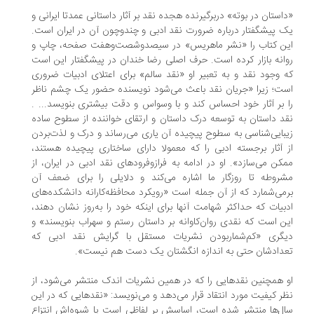
استان در بوته» دربرگیرنده هجده نقد بر آثار داستانی عمدتا ایرانی و
 پیشگفتار درباره ضرورت نقد ادبی و چند‌وچون آن در ایران است.
ن کتاب را «نشر ماهریس» در سیصدو‌شصت‌و‌هفت صفحه، چاپ و
انه بازار کرده است. حرف اصلی رضا خندان در پیشگفتار این است
 وجود نقد و به تعبیر او «نقد سالم» برای اعتلای ادبیات ضروری
ت؛ زیرا «جریان نقد باعث می‌شود نویسنده حضور یک چشم ناظر
 بر آثار خود احساس کند و با وسواس و دقت بیشتری بنویسد... .
د داستان به توسعه درک داستان و ارتقای خواننده از سطوح ساده
بایی‌شناسی به سطوح پیچیده آن یاری می‌رساند و درک و لذت‌بردن
 آثار برجسته ادبی را که معمولا دارای ساختاری پیچیده‌ هستند،
کن می‌سازد». او در ادامه به فراز‌و‌فرودهای نقد ادبی در ایران، از
روطه تا روزگار ما اشاره می‌کند و دلایلی را برای ضعف آن
می‌شمارد که از آن جمله است «رویکرد محافظه‌کارانه دانشکده‌های
بیات که حداکثر شهامت آنها برای اینکه خود را به‌روز نشان دهند،
ن است که نقدی روان‌کاوانه بر داستان رستم و سهراب بنویسند» و
گری «کم‌شمار‌بودن نشریات مستقل با گرایش نقد ادبی که
دادشان حتی به اندازه انگشتان یک دست هم نیست».
 همچنین نقدهایی را که در همین نشریات اندک منتشر می‌شود، از
ر کیفیت مورد انتقاد قرار می‌دهد و می‌نویسد: «نقدهایی که در این
ل‌ها منتشر شده است، اساسش بر لفاظی است یا شیوه‌اش انتزاع