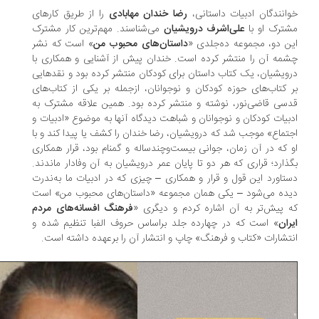
انندگان ادبیات داستانی،
رضا خندان مهابادی
را از طریق کارهای
ترک او با
علی‌اشرف درویشیان
می‌شناسند. مهم‌ترین کار مشترک
ن دو، مجموعه ده‌جلدی «
داستان‌های محبوب من
» است که نشر
مه آن را منتشر کرده است. خندان پیش از آشنایی و همکاری با
ویشیان، یک کتاب داستان برای کودکان منتشر کرده بود و نقدهایی
 کتاب‌های حوزه کودکان و نوجوانان، از‌جمله بر یکی از کتاب‌های
سی قاضی‌نور، نوشته و منتشر کرده بود. همین علاقه مشترک به
بیات کودکان و نوجوانان و شباهت دیدگاه آنها به موضوع «ادبیات و
تماع» موجب شد که درویشیان، رضا خندان را کشف یا پیدا کند و با
 که در آن زمان، جوانی بیست‌وچند‌ساله و گمنام بود، قرار همکاری
ذارد؛ قراری که هر دو تا پایان عمر درویشیان به آن وفادار ماندند.
تاورد این قول و قرار و همکاری – چیزی که در ادبیات ما به‌ندرت
ده می‌شود – یکی همان مجموعه «داستان‌های محبوب من» است
 پیش‌تر به آن اشاره کردم و دیگری «
فرهنگ افسانه‌های مردم
ران
» است که در چهارده جلد بر‌اساس حروف الفبا تنظیم شده و
تشارات «کتاب و فرهنگ» چاپ و انتشار آن را بر‌عهده داشته است.