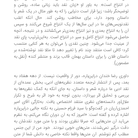
 انتزاع است». به باور او «زبان نقد باید زبانی ساده، روشن و
ضیحگر باشد؛ زیرا قرار است دنیایی را که به طور مثال در یک شعر یا
ستان وجود دارد، برای مخاطب روشن کند. حال آنکه اغلب
دنویس‌های ما در این سال‌ها از یک انتزاع شروع می‌کنند و سپس
 را به انتزاع بعدی و نیز انتزاع بعدی‌تر می‌کشانند و در نتیجه، آنچه
صل می‌شود انتزاع کامل و سیر در انتزاع است. به‌این‌ترتیب پای نقد
 عینیت جدا می‌شود. چنین نقدی را می‌توان به هر کتابی منتسب
د؛ کافی است منتقد چند نام را تغییر دهد تا مثلا نقد نوشته‌شده بر
ستان فلان را برای داستان بهمان قالب بزند و منتشر کند» (نقل به
مون).
وری رضا خندان در‌این‌باره، دور از واقعیت نیست. از دهه هفتاد به
د، پس از انتشار ترجمه‌ متعدد نظریه‌های ادبی، بخش عمده‌ای از
د ادبی ما در‌باره شعر و داستان، به جای آنکه به کمک نظریه‌ها به
رسی و تحلیل اثر بپردازد، بدون توجه به خود اثر به شرح و تکرار
ال‌آور دانسته‌های نظری منتقد اختصاص یافت. به‌تازگی آقای امیر
مدی‌آریان در گفت‌وگو با سید فرزام حسینی به نکته جالبی در‌این‌باره
اره کرده و گفته است: «امروز که به آن دوران نگاه می‌کنم، به نظرم
‌آید آن متن‌هایی که صرفا نظری بودند و با متن مورد نقدشان به
ت درگیر نمی‌شدند، متن‌های خوبی نبودند. خود من از این جنس
لب کم ننوشتم. آن متن‌ها واقعا نکته خاصی به دانش شما از متن