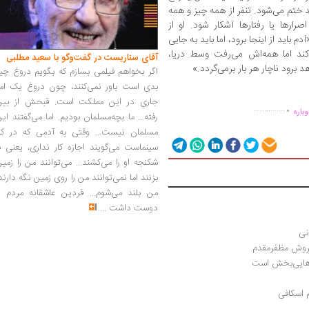
ختم می‌شود. تنفر از همه چیز و همه
رارها یا رفتارها آشکار شود. او از
باید از اینجا برود، اما باید به جایی
کند اما همه‌اش می‌رفت وسط دریا،
آقای سناریست در گفت‌وگو با سعید مطلبی
برود ناچار هر بار برمی‌گردد.»
اگر بخواهم فیلمی بسازم که بگویم دروغ چی
بدی است باور نمی‌کنند، چون دروغ یک امر
.
جاری در این مملکت است. قبحش از بین
...............
باره
رفته... ما بچه‌مسلمان بودیم. اما می‌گفتند ای
مسلمان نیست... وقتی به آدمی که در کار
سینماست می‌گویند اجازه کار نداری، یعنی ب
شکنجه او را می‌کشند... می‌توانند من را زمی
بزنند اما نمی‌توانند من را روی زمین نگه دارند
من بلند می‌شوم... فردین عاشقانه مردم را
دوست داشت
...
سروش مظفرمقدم
 رهایی‌بخش است
م اسکافی