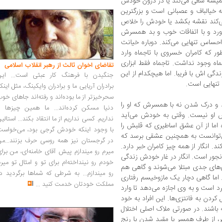
 همیشه سعی می‌کند یا در درون خودش
ه خیالباف و عصبانی است و بزرگترین
می‌کند نقشه بکشد یا خودش را خلاص
ورد و با اتفاقات خوب و بد همسرش
 احساس تنهایی می‌کند. دوباره خیانت
طور که کامران خسروی با تاجماه وارد
اه وجود نداشت. تاجماه فقط ابزاری
تقاضای اخوان ثالث از رهبر انقلاب اسلامی
دگی اش با فریبا. اما هیچکدام از این
جنگیدن با فرهنگ کار عبثی است... این
 تنهایی است.
برادران آریایی ما و برادران وایکینگ، مثل اینک
سحرخیزتر از ما بوده‌اند و رفته‌اند جاهای خو
و درک شدن نه با همسرش که او را
دنیا مسکن کرده‌اند... ما همین چیزها را
س او نیست. وقتی به خودش می‌آید
نداریم. کسی نداریم از ما انتقاد بکند... استالی
ه اما از آن عشق اساطیری که قلبش را
با وجود اینکه خودش گرجی بود، می‌خواست
‌توانست به همچنین عشقی برسد که
در گرجستان نیز همه روسی حرف بزنند...من
د. انگار از همه چیز کامران خبر دارد.
میرم رو میندازم پیش آقای خامنه‌ای، من برا
یپ‌های شخصیتی خلوت‎‌گزین و رنجور است. انگار در غار خودش زندگی
خودم رو نینداخته‌ام برای تو و امثال تو میر
می‌کند. مردانی از این دست گاهی به افسردگی‌‎های جدی مبتلا می‌شوند و گاهی هم
رو میندازم... به شرطی که شماها برگردید د
لاقیت می‌رسند. اما گاهی دچار یک مازوخیسم رفتاری
مملکت خودتان خدمت کنید
...
رد است و به وی اجازه می‌دهد تا وارد
ردن به فانتزی‌ها. این افراد به خود
باشند. در صورتی ملاک اصلی اختلال
، از طرف همسر یا مقید شدن یا رنج