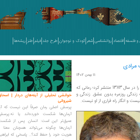
و فلسفه
اقتصاد
روانشناسی
شعر
کودک و نوجوان
طرح جلد
فیلم
طنز
ریشه‌ها
ت مرادی
11 بهمن 1402
» را در سال 1383 منتشر کرد؛ رمانی که
زندگی روزمره بدون عشق. زندگی و
خوانشی تحلیلی از آینه‌های دردار | اسحاق
یست و انگار راه فراری از او نیست.
شیروانی
پرسش اصلی رمان صرفاً این نیست که آیا
آرمان‌ها شکست خورده‌اند یا نه.پرسش
عمیق‌تر این است: انسان پس از شکست
آرمان‌ها چگونه می‌تواند همچنان معنا و
هویت خود را حفظ کند؟... پاسخی که ابراهی