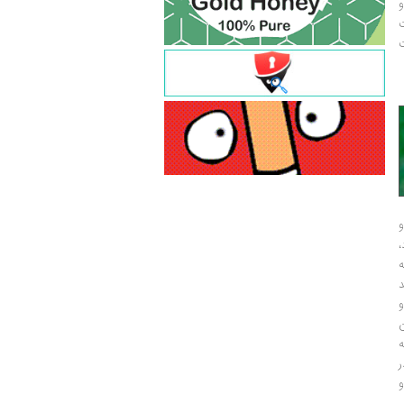
و
ت
ت
و
و
ر