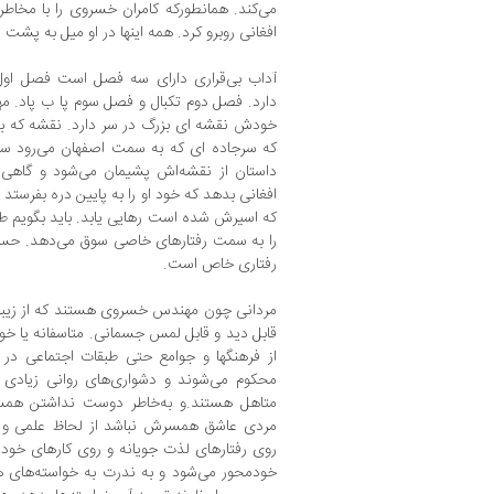
می‌کند. همانطورکه کامران خسروی را با مخاطر
افغانی روبرو کرد. همه اینها در او میل به پشت پ
آداب بی‌قراری دارای سه فصل است فصل ا
دارد. فصل دوم تکبال و فصل سوم پا ب پاد. م
خودش نقشه ای بزرگ در سر دارد. نقشه که به 
که سرجاده ای که به سمت اصفهان می‌رود سو
داستان از نقشه‌اش پشیمان می‌شود و گاهی به
افغانی بدهد که خود او را به پایین دره بفرستد 
که اسیرش شده است رهایی یابد. باید بگویم ط
را به سمت رفتارهای خاصی سوق می‌دهد. حس 
رفتاری خاص است.
مردانی چون مهندس خسروی هستند که از زیبایی
قابل دید و قابل لمس جسمانی. متاسفانه یا خوش
از فرهنگ‎ها و جوامع حتی طبقات اجتماعی
متاهل هستند.و به‌خاطر دوست نداشتن همسر
مردی عاشق همسرش نباشد از لحاظ علمی و رو
روی رفتارهای لذت جویانه و روی کارهای خود
خودمحور می‌شود و به ندرت به خواسته‌های هم