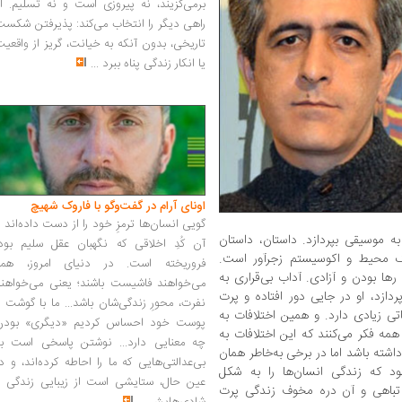
برمی‌گزیند، نه پیروزی است و نه تسلیم. ا
راهی دیگر را انتخاب می‌کند: پذیرفتن شکس
تاریخی، بدون آنکه به خیانت، گریز از واقعی
یا انکار زندگی پناه ببرد
...
اونای آرام در گفت‌وگو با فاروک شهیچ‭
گویی انسان‌ها ترمزِ خود را از دست داده‌اند 
موسیقی بپردازد. داستان، داستان
آن کُدِ اخلاقی که نگهبان عقل سلیم بود،
ک محیط و اکوسیستم زجرآور است.
فروریخته است. در دنیای امروز، همه
رها بودن و آزادی. آداب بی‌قراری به
می‌خواهند فاشیست باشند؛ یعنی می‌خواهند
زد، او در جایی دور افتاده و پرت
نفرت، محورِ زندگی‌شان باشد... ما با گوشت 
ی زیادی دارد. و همین اختلافات به
پوست خود احساس کردیم «دیگری» بودن
مه فکر می‌کنند که این اختلافات به
چه معنایی دارد... نوشتن پاسخی است به
شته باشد اما در برخی به‌خاطر همان
بی‌عدالتی‌هایی که ما را احاطه کرده‌اند، و د
د که زندگی انسان‌ها را به شکل
عین حال، ستایشی است از زیبایی زندگی و
ق تباهی و آن دره مخوف زندگی پرت