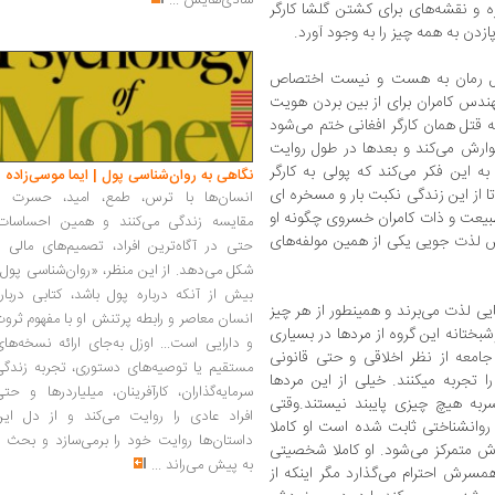
شادی‌هایش
...
ه و نقشه‌های برای کشتن گلشا کارگر
ازدن به همه چیز را به وجود آورد.
ول رمان به هست و نیست اختصاص
هندس کامران برای از بین بردن هویت
قتل همان کارگر افغانی ختم می‌شود
ارش می‌کند و بعدها در طول روایت
 این فکر می‌کند که پولی به کارگر
نگاهی به روان‌شناسی پول | ایما موسی‌زاده
تا از این زندگی نکبت بار و مسخره ای
انسان‌ها با ترس، طمع، امید، حسرت و
بیعت و ذات کامران خسروی چگونه او
مقایسه زندگی می‌کنند و همین احساسات،
لذت جویی یکی از همین مولفه‌های
حتی در آگاه‌ترین افراد، تصمیم‌های مالی ر
شکل می‌دهد. از این منظر، «روان‌شناسی پول
بیش از آنکه درباره پول باشد، کتابی دربار
 لذت می‌برند و همینطور از هر چیز
انسان معاصر و رابطه پرتنش او با مفهوم ثرو
بختانه این گروه از مردها در بسیاری
و دارایی است... اوزل به‌جای ارائه نسخه‌ها
 در جامعه از نظر اخلاقی و حتی قانونی
مستقیم یا توصیه‌های دستوری، تجربه زندگی
محکوم می‌شوند و دشواری‌‌‎های روانی زیادی را تجربه می‎کنند. خیلی از این مردها
سرمایه‌گذاران، کارآفرینان، میلیاردرها و حت
به هیچ چیزی پایبند نیستند.وقتی
افراد عادی را روایت می‌کند و از دل این
انشناختی ثابت شده است او کاملا
داستان‌ها روایت خود را برمی‌سازد و بحث ر
ش متمرکز می‌شود. او کاملا شخصیتی
به پیش می‌راند
...
سرش احترام می‌گذارد مگر اینکه از