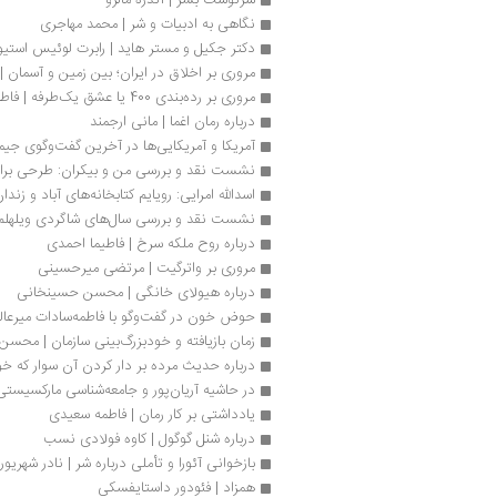
نگاهی به ادبیات و شر | محمد مهاجری
دکتر جکیل و مستر هاید | رابرت لوئیس استی
مروری بر اخلاق در ایران؛ بین زمین و آسما
مروری بر رده‌بندی 400 یا عشق یک‌طرفه | فاطمه صناعتیان
درباره رمان اغما | مانی ارجمند
آمریکا و آمریکایی‌ها در آخرین گفت‌وگوی جیمز
نشست نقد و بررسی من و بیکران: طرحی برا
اسدالله امرایی: رویایم کتابخانه‌های آباد و زن
نشست نقد و بررسی سال‌های شاگردی ویلهلم 
درباره روح ملکه سرخ | فاطیما احمدی
مروری بر واترگیت | مرتضی میرحسینی
درباره هیولای خانگی | محسن حسینخانی 
حوض خون در گفت‌وگو با فاطمه‌سادات میرعال
زمان بازيافته و خودبزرگ‌بینی سازمان | محس
درباره حدیث مرده بر دار کردن آن سوار که خوا
در حاشیه آریان‌پور و جامعه‌شناسی مارکسیست
یادداشتی بر کار رمان | فاطمه سعیدی
درباره شنل گوگول | کاوه فولادی نسب
بازخوانی آئورا و تأملی درباره شر | نادر شهری
همزاد | فئودور داستایفسکی