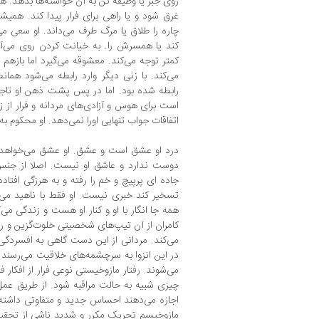
روی جبر یا وظیفه تن به آن خواسته‌ها بدهد.
غرق شود و یا راهی برای فرار پیدا کند. همیش
چاره را طلاق یا مرگ طرف می‌داند. او سعی 
کند یا همسرش را. به خیانت کردن روی می‌آ
کمتر توجه می‌کند. معشوقه می‌گیرد اما بازهم
می‌کند. با زنی دیگر وارد رابطه می‌شود همان
رابطه شده بود. اما در پس پشت ذهن او تاجم
است برای هوس و آزادی‌های مردانه و فرار از زن
اتفاقات جواب تنهایی اورا نمی‌دهد. او محکوم به
درد او عشق است و عشق. او عشق می‌خواهد 
دوست ندارد و عاشق او نیست. اصلا از جن
جاده ای پرپیچ و خم را رفته و به هرزگی افتاد
تسخیر کند خبری نیست. او فقط با ناهید می
همه جا انگار با او و کنار او هست و زندگی می‌کن
کامران از آن ت
در این انزوا به سرچشمه‎‌های خ
می‌شوند. رفتار مازوخیستی نوعی فرار از افکار ف
چیزی شبیه به حالت مراقبه شود. از طریق عمل ک
اجازه می‌دهند احساس جدید و متفاوتی داشته 
مازوخیسم تحریک مکرر و شدید ناشی از تحقیر