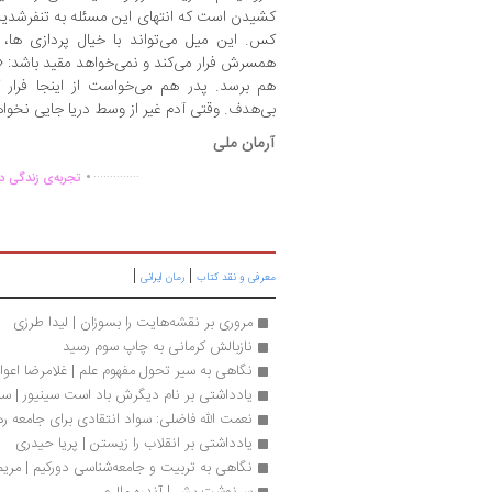
کشیدن است که انتهای این مسئله به تنفرشدید 
کس. این میل می‌تواند با خیال پردازی ها، اص
همسرش فرار می‌کند و نمی‌خواهد مقید باشد: «آدم 
هم برسد. پدر هم می‌خواست از اینجا فرار 
بی‌هدف. وقتی آدم غیر از وسط دریا جایی نخواهد 
آرمان ملی
.
..............
تجربه‌ی زندگی دو
|
|
معرفی و نقد کتاب
رمان ایرانی
مروری بر نقشه‌هایت را بسوزان | لیدا طرزی
نازبالش کرمانی به چاپ سوم رسید
نگاهی به سیر تحول مفهوم علم | غلامرضا‭ ‬اعوانی
یادداشتی بر نام دیگرش باد است سینیور | 
نعمت الله فاضلی: سواد انتقادی برای جامعه
یادداشتی بر انقلاب را زیستن | پریا حیدری
نگاهی به تربیت و جامعه‌شناسی دورکیم | مری
سرنوشت بشر | آندره مالرو