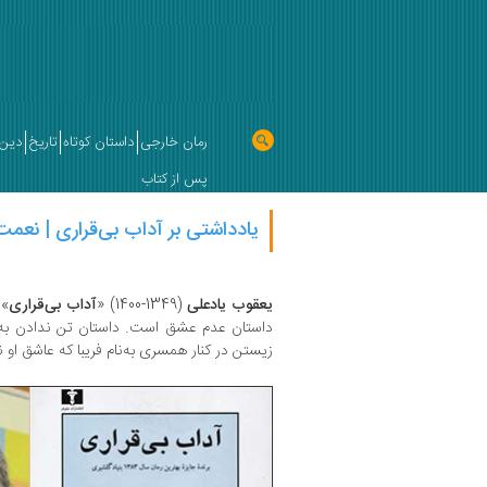
رمان خارجی
داستان کوتاه
تاریخ
دین 
پس از کتاب
یادداشتی بر آداب بی‌قراری | نعم
یعقوب یادعلی
(1349-1400) «
آداب بی‌قراری
داستان عدم عشق است. داستان تن ندادن به 
زیستن در کنار همسری به‌نام فریبا که عاشق او ن