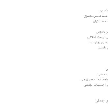
ونسون
ن | سیدحسین موسوی
 بالدوین
ی زیست اخلاقی
دان‌های ویران است
مایستر
ی
ن محمدی
هد آمد | ناصر زراعتی
ی | حمیدرضا یوسفی
وری (صدقی)