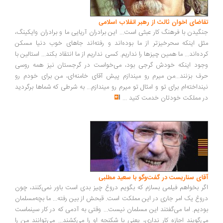
اضای اخوان ثالث از رهبر انقلاب اسلامی
گیدن با فرهنگ کار عبثی است... این برادران آریایی ما و برادران وایکینگ،
ل اینکه سحرخیزتر از ما بوده‌اند و رفته‌اند جاهای خوب دنیا مسکن
ده‌اند... ما همین چیزها را نداریم. کسی نداریم از ما انتقاد بکند... استالین با
ود اینکه خودش گرجی بود، می‌خواست در گرجستان نیز همه روسی
ف بزنند...من میرم رو میندازم پیش آقای خامنه‌ای، من برای خودم رو
نداخته‌ام برای تو و امثال تو میرم رو میندازم... به شرطی که شماها برگردید
 مملکت خودتان خدمت کنید
...
ای سناریست در گفت‌وگو با سعید مطلبی
ر بخواهم فیلمی بسازم که بگویم دروغ چیز بدی است باور نمی‌کنند، چون
وغ یک امر جاری در این مملکت است. قبحش از بین رفته... ما بچه‌مسلمان
دیم. اما می‌گفتند این مسلمان نیست... وقتی به آدمی که در کار سینماست
‌گویند اجازه کار نداری، یعنی با شکنجه او را می‌کشند... می‌توانند من را