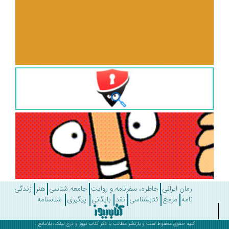
رمان ایرانی
خاطره، سفرنامه و روایت
جامعه شناسی
هنر
زندگی
نامه
مرجع
کتابشناسی
نقد
بایگانی
پیگیری
شناسنامه
کلیه حقوق محفوظ است و بازنشر مطالب با ذکر
کتاب نیوز
و درج لینک، بلامانع .