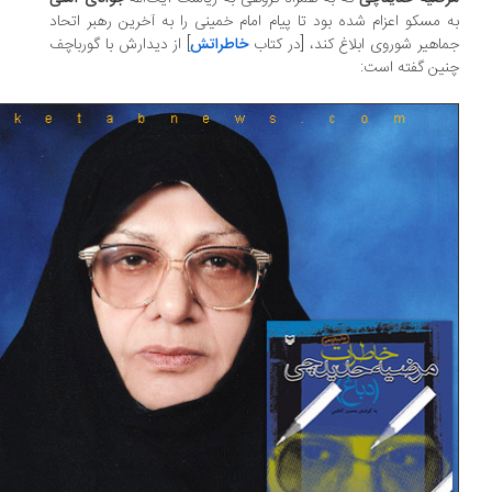
 مسکو اعزام شده بود تا پیام امام ‏خمینی را به آخرین رهبر اتحاد
اهیر شوروی ابلاغ کند، [در کتاب
خاطراتش
] از دیدارش با گورباچف
ین گفته است:‏