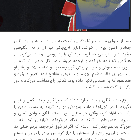
د از احوالپرسى و خوشامدگویى نوبت به خواندن نامه رسید. آقاى
وادى آملى پیام را خواند، آقاى ‏لاریجانى نیز آن را به انگلیسى
گرداند و ‏مترجمى که آن‌جا بود آن را به روسى ترجمه مى‏‌کرد. ...‏
گامى که نامه خوانده و ترجمه می‌شد، من کار خاصى ‏نداشتم از
ن‌رو تمام هوش و حواسم پیش ‏گورباچف بود و تمام ‏حالات و رفتار او
 دقیق زیر نظر داشتم. چهره او در برخى ‏مقاطع نامه تغییر مى‏‌کرد ‏و
ان‏طور که به صندلى تکیه داده بود، ‏نکاتى را یادداشت مى‏‌کرد و دور
ى از نکات هم خط کشید. ‏
.‏
قع خداحافظى رسید، اجازه دادند که خبرنگاران چند عکس ‏و فیلم
یرند. آقاى گورباچف مانند ورودش ‏دوباره شروع به ‏دست دادن با
‏‌یک افراد کرد، وقتى در مقابل من ایستاد آقاى ‏جوادى آملى و
یرین ‏همین‏‌طور داشتند مرا نگاه مى‌‏کردند. ‏شرایطى نبود که از
ج‏‌آقا بپرسم چکار کنم. دیدم که اگر تو ذوق ‏‏گورباچف بزنم خیلى بد
ت، از این‌رو وقتى او دستش را دراز ‏کرد من چادر را بر روى دستم
داختم و به ‏او دست دادم. این ‏برخورد و این نوع دست دادنم براى