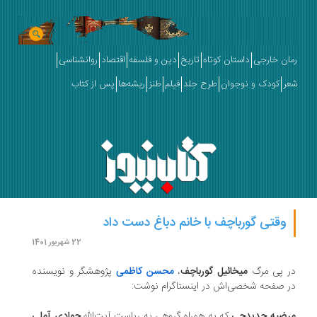
ان خارجی
داستان کوتاه
تاریخ
دین و فلسفه
اقتصاد
روانشناسی
ر
کودک و نوجوان
طرح جلد
فیلم
طنز
ریشه‌ها
پس از کتاب
وقتی گورباچف با خانم دباغ دست داد
22 شهریور 1401
ر پی مرگ
میخائیل گورباچف
،
محسن کاظمی
پژوهشگر و نویسنده‌
 صفحه شخصی‌اش در اینستاگرام نوشت:
رضیه حدیدچی
که به همراه گروهی به ریاست آیت‌الله
جوادی آملی