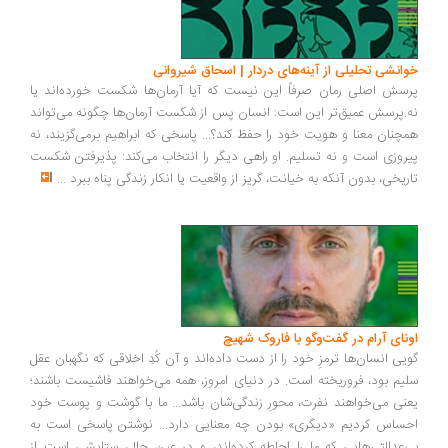
انشی تحلیلی از آینه‌های دردار | اسحاق شیروانی
سش اصلی رمان صرفاً این نیست که آیا آرمان‌ها شکست خورده‌اند یا
.پرسش عمیق‌تر این است: انسان پس از شکست آرمان‌ها چگونه می‌تواند
چنان معنا و هویت خود را حفظ کند؟... پاسخی که ابراهیم برمی‌گزیند، نه
روزی است و نه تسلیم. او راهی دیگر را انتخاب می‌کند: پذیرفتن شکست
ریخی، بدون آنکه به خیانت، گریز از واقعیت یا انکار زندگی پناه ببرد
...
ونای آرام در گفت‌وگو با فاروک شهیچ
یی انسان‌ها ترمزِ خود را از دست داده‌اند و آن کُدِ اخلاقی که نگهبان عقل
یم بود، فروریخته است. در دنیای امروز، همه می‌خواهند فاشیست باشند؛
نی می‌خواهند نفرت، محورِ زندگی‌شان باشد... ما با گوشت و پوست خود
ساس کردیم «دیگری» بودن چه معنایی دارد... نوشتن پاسخی است به
‌عدالتی‌هایی که ما را احاطه کرده‌اند، و در عین حال، ستایشی است از