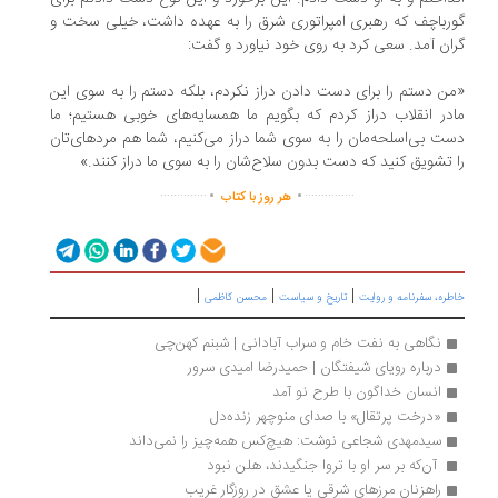
رباچف که رهبرى ‏امپراتورى شرق را به عهده ‏داشت، خیلى سخت و
ان آمد. سعى ‏کرد به روى خود نیاورد و گفت:
ن دستم را براى دست دادن ‏دراز ‏نکردم، بلکه دستم را به سوى این
در انقلاب دراز کردم که ‏بگویم ما همسایه‌‏هاى خوبى هستیم؛ ما
ت ‏بى‌‏اسلحه‌مان را به ‏سوى شما دراز مى‏‌کنیم، شما هم مردهای‌تان
 تشویق کنید که ‏دست بدون سلاح‌شان را به ‏سوى ما دراز کنند.» ‏
.
.
..............
...............
هر روز با کتاب
|
|
|
طره، سفرنامه‌ و روایت
تاریخ و سیاست
محسن کاظمی
نگاهی به نفت خام و سراب آبادانی | شبنم کهن‌چی
درباره رویای شیفتگان | حمیدرضا امیدی سرور
انسان خداگون با طرح نو آمد
«درخت پرتقال» با صدای منوچهر زنده‌دل
سیدمهدی شجاعی نوشت: هیچ‌کس همه‌چیز را نمی‌داند
 آن‌که بر سر او با تروا جنگیدند، هلن نبود 
راهزنان مرزهای شرقی یا عشق در روزگار غریب 