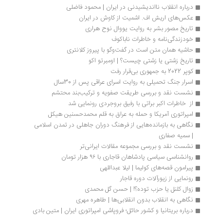
درباره انقلاب نااندیشیدنی در ایران | محمود فاضلی
عکس‌های اریش اف. اشمیت از کاوش در ایران
تاریخ مصور بشر به روایت یووال نوح هراری
خودزندگی‌نامه و خاطرات ناباکوف
حاشیه همان متن است در گفت‌وگو با پیروز کلانتری
تاریخ زشتی یا زشتی چیست؟ | اومبرتو اکو
کوپر 2022 به جمهوری بی‌قرار رفت
اسرار جنگ تحمیلی به روایت اسرای عراقی پس از 30سال
نشست نقد و بررسی طریقت صفویه و ترکیب‌بند محتشم
از  خاطرات اکبر براتی با رفیق بروجردی رونمایی شد
امپراتوری آمریکا و حمله به عراق به قلم محمدحسنین هیکل
نگاهی به بازمانده‌هایی از فرهنگ دوران جاهلی در تمدن اسلامی 
| سمیه صفاری
نشست نقد و بررسی مجموعه مقالات ایرانی‌تر
روانشناسی سیاسی پادشاهان قاجاری با ۹۶ هزار تومان
پیرامون قصه‌های کولیما | لیلا عبداللهی
رونمایی از زیورآلات دوره قاجار
زوال کلنل یا حزب توده؟! | حسن گل محمدی
نگاهی به انقلاب بدون انقلابی‌ها | طاهره مهری
درباره بریتانیا و کشور حائل؛ فروپاشی امپراتوری ایران | متین بادی