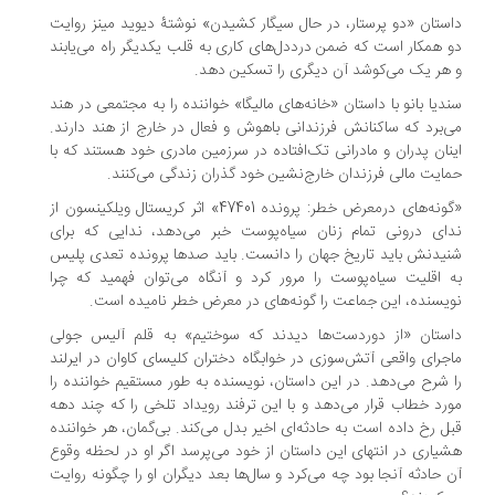
ستان «دو پرستار، در حال سیگار کشیدن» نوشتۀ دیوید مینز روایت
 همکار است که ضمن درددل‌های کاری به قلب یکدیگر راه می‌یابند
هر یک می‌کوشد آن دیگری را تسکین دهد.
دیا بانو با داستان «خانه‌های مالیگا» خواننده را به مجتمعی در هند
‌برد که ساکنانش فرزندانی باهوش و فعال در خارج از هند دارند.
نان پدران و مادرانی تک‌افتاده در سرزمین مادری خود هستند که با
ایت مالی فرزندان خارج‌نشین خود گذران زندگی می‌کنند.
«گونه‌های درمعرض خطر: پرونده 47401» اثر کریستال ویلکینسون از
ای درونی تمام زنان سیاه‌پوست خبر می‌دهد، ندایی که برای
یدنش باید تاریخ جهان را دانست. باید صدها پرونده تعدی پلیس
 اقلیت سیاه‌پوست را مرور کرد و آنگاه می‌توان فهمید که چرا
یسنده، این جماعت را گونه‌های در معرض خطر نامیده است.
ستان «از دوردست‌ها دیدند که سوختیم» به قلم آلیس جولی
جرای واقعی آتش‌سوزی در خوابگاه دختران کلیسای کاوان در ایرلند
 شرح می‌دهد. در این داستان، نویسنده به طور مستقیم خواننده را
رد خطاب قرار می‌دهد و با این ترفند رویداد تلخی را که چند دهه
ل رخ داده است به حادثه‌ای اخیر بدل می‌کند. بی‌گمان، هر خواننده
یاری در انتهای این داستان از خود می‌پرسد اگر او در لحظه وقوع
 حادثه آنجا بود چه می‌کرد و سال‌ها بعد دیگران او را چگونه روایت