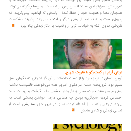
سش اصلی رمان صرفاً این نیست که آیا آرمان‌ها شکست خورده‌اند یا
.پرسش عمیق‌تر این است: انسان پس از شکست آرمان‌ها چگونه می‌تواند
چنان معنا و هویت خود را حفظ کند؟... پاسخی که ابراهیم برمی‌گزیند، نه
روزی است و نه تسلیم. او راهی دیگر را انتخاب می‌کند: پذیرفتن شکست
ریخی، بدون آنکه به خیانت، گریز از واقعیت یا انکار زندگی پناه ببرد
...
ونای آرام در گفت‌وگو با فاروک شهیچ
یی انسان‌ها ترمزِ خود را از دست داده‌اند و آن کُدِ اخلاقی که نگهبان عقل
یم بود، فروریخته است. در دنیای امروز، همه می‌خواهند فاشیست باشند؛
نی می‌خواهند نفرت، محورِ زندگی‌شان باشد... ما با گوشت و پوست خود
ساس کردیم «دیگری» بودن چه معنایی دارد... نوشتن پاسخی است به
‌عدالتی‌هایی که ما را احاطه کرده‌اند، و در عین حال، ستایشی است از
بایی زندگی و شادی‌هایش
...