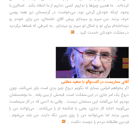
ده‌اند... ما همین چیزها را نداریم. کسی نداریم از ما انتقاد بکند... استالین با
ود اینکه خودش گرجی بود، می‌خواست در گرجستان نیز همه روسی
ف بزنند...من میرم رو میندازم پیش آقای خامنه‌ای، من برای خودم رو
نداخته‌ام برای تو و امثال تو میرم رو میندازم... به شرطی که شماها برگردید
 مملکت خودتان خدمت کنید
...
ای سناریست در گفت‌وگو با سعید مطلبی
ر بخواهم فیلمی بسازم که بگویم دروغ چیز بدی است باور نمی‌کنند، چون
وغ یک امر جاری در این مملکت است. قبحش از بین رفته... ما بچه‌مسلمان
دیم. اما می‌گفتند این مسلمان نیست... وقتی به آدمی که در کار سینماست
‌گویند اجازه کار نداری، یعنی با شکنجه او را می‌کشند... می‌توانند من را
ین بزنند اما نمی‌توانند من را روی زمین نگه دارند، من بلند می‌شوم...
دین عاشقانه مردم را دوست داشت
...