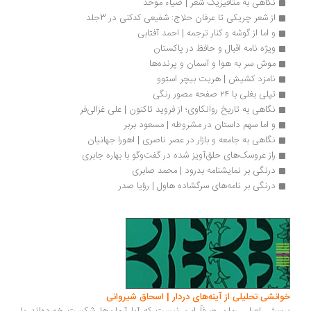
نگاهی به متافیزیک شعر | ضیاء موحد
از شعر چریکی تا عرفان حلاج: شفیعی کدکنی در 3جلد
و اما از گوشه و کنار ترجمه | احمد آفتابی
ویژه نامه اقبال و حافظ در پاکستان 
موش سر به هوا و آسمان و پرنده‌ها
نامزد کشیش | هریت بیچر استوو
تپلی بغلی با ۲۴ صفحه مصور رنگی
نگاهی به تاریخ روانکاوی؛ از فروید تاکنون | علی غزالی‌فر
و اما سهم داستان در مشروطه‌ | مسعود بربر
نگاهی به جامعه و بازار در عصر ناصری | اهورا جهانیان
راز عروسک‌های حلق‌آویز شده در گفت‌وگو با بهاره جابری
درنگی بر نمایشنامه بدرود | محمد صابری
درنگی بر نامه‌های سرگشاده هاول | رؤیا صدر
انشی تحلیلی از آینه‌های دردار | اسحاق شیروانی