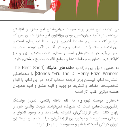
 تردید، این تغییر رویه سرعت جهانی‌شدن این جایزه را افزایش
‌دهد. در تأیید جهان‌شمول بودن روزافزون این جایزه همین بس که
دبیر کتاب امسال-چیماماندا آدیچی- زنی اصالتاً نیجریه‌ای است و
ن انتخاب احتمالاً در انتخاب و چینش آثار بی‌تأثیر نبوده است. به
ر می‌آید در داستان‌های امسال صدای شخصیت‌های زن و نیز
راکترهای متعلق به جدامانده‌ها و جوامع اقلیت وضوح بیشتری دارد.
 همین دلیل این بارکتاب «
خانه‌های مالیگا
» [The Best Short
Stories 2021: The O. Henry Prize Winners] را باهماهنگی
تشارات کتاب نیستان برای ترجمه انتخاب کردم. در این کتاب با انواع
صیت‌ها، فضاها و کنش‌ها مواجهیم و البته عشق و امید همچنان
ته مرکزی اغلب آثار است.
ختران پوست قهوه‌ای» به قلم دافنه پالاسی اندردز روایت‌گر
گین‌پوست‌هایی است که هیچ‌گاه نمی‌توانند هویت واقعی خود را
هان کنند. اینان از زندگی‌ای فقیرانه برآمده‌اند و با وجود ازدواج با
دانی سفیدپوست و برخورداری از زندگی‌ای مرفه، همچنان نوستالژی
ران کودکی‌ آمیخته با فقر و محرومیت را در دل دارند.