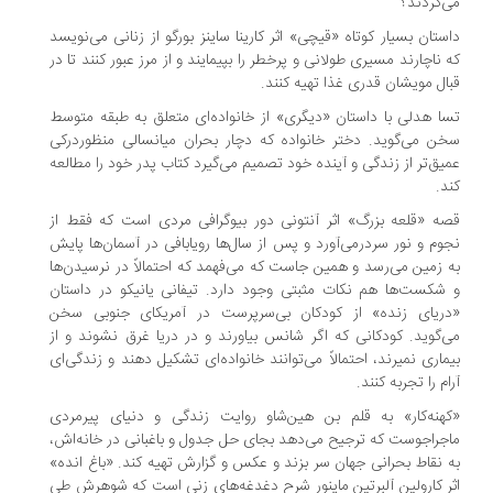
‌کردند؟
ستان بسیار کوتاه «قیچی» اثر کارینا ساینز بورگو از زنانی می‌نویسد
 ناچارند مسیری طولانی و پرخطر را بپیمایند و از مرز عبور کنند تا در
ال مویشان قدری غذا تهیه کنند.
ا هدلی با داستان «دیگری» از خانواده‌ای متعلق به طبقه متوسط
ن می‌گوید. دختر خانواده که دچار بحران میانسالی منظوردرکی
یق‌تر از زندگی و آینده خود تصمیم می‌گیرد کتاب پدر خود را مطالعه
د.
ه «قلعه بزرگ» اثر آنتونی دور بیوگرافی مردی است که فقط از
وم و نور سردرمی‌آورد و پس از سال‌ها رویابافی در آسمان‌ها پایش
 زمین می‌رسد و همین جاست که می‌فهمد که احتمالاً در نرسیدن‌ها
شکست‌ها هم نکات مثبتی وجود دارد. تیفانی یانیکو در داستان
ریای زنده» از کودکان بی‌سرپرست در آمریکای جنوبی سخن
‌گوید. کودکانی که اگر شانس بیاورند و در دریا غرق نشوند و از
ماری نمیرند، احتمالاً می‌توانند خانواده‌ای تشکیل دهند و زندگی‌ای
ام را تجربه کنند.
هنه‌کار» به قلم بن هین‌شاو روایت زندگی و دنیای پیرمردی
جراجوست که ترجیح می‌دهد بجای حل جدول و باغبانی در خانه‌اش،
 نقاط بحرانی جهان سر بزند و عکس و گزارش تهیه کند. «باغ انده»
ر کارولین آلبرتین ماینور شرح دغدغه‌های زنی است که شوهرش طی