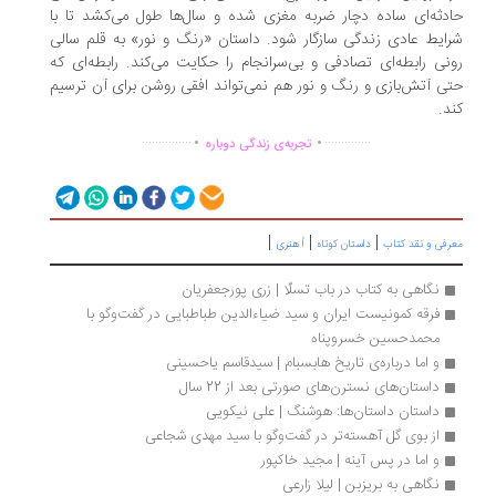
دثه‌‌ای ساده دچار ضربه مغزی شده و سال‌ها طول می‌کشد تا با
ایط عادی زندگی سازگار شود. داستان «رنگ و نور» به قلم سالی
نی رابطه‌ای تصادفی و بی‌سرانجام را حکایت می‌کند. رابطه‌ای که
ی آتش‌بازی و رنگ و نور هم نمی‌تواند افقی روشن برای آن ترسیم
د.
.
.
...............
..............
تجربه‌ی زندگی دوباره
|
|
|
رفی و نقد کتاب
داستان کوتاه
اُ هنری
نگاهی به کتاب در باب تسلّا | زری پورجعفریان
فرقه کمونیست ایران و سید ضیاءالدین طباطبایی در گفت‌وگو با 
محمدحسین خسروپناه
و اما درباره‌ی تاریخ هابسبام | سیدقاسم یاحسینی
داستان‌های نسترن‌های صورتی بعد از 22 سال
داستان داستان‌ها: هوشنگ | علی نیکویی
از بوی گل آهسته‌تر در گفت‌وگو با سید مهدی شجاعی
و اما در پس آینه | مجید خاکپور
نگاهی به بریزبن | لیلا زارعی