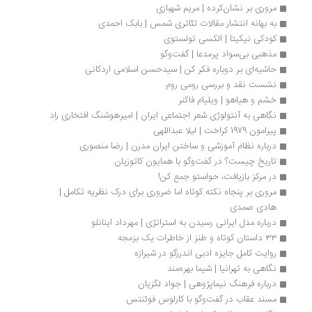
مروری بر نشان‌کرده | مریم شهبازی
به بهانه انتشار مقالات تئاتری شمس | بابک احمدی
کودکی نیکیتا | الکسی تولستوی
مذهبی بی‌سواد پرمدعا | گفت‌وگو
حاشیه‌ای بر دوباره فکر کن | سیدحسن اسلامی اردکانی
نشست نقد و بررسی رومی روم
خشم و هیاهو | ویلیام فاکنر
نگاهی به آنتولوژی شعر اجتماعی ایران | امیرهوشنگ افتخاری ‌راد
پیرامون 1979 کراخت | لیلا عبداللهی
درباره نظام آموزشی و ساختن ایران مدرن | رضا منصوری
تاریخ چیست؟ در گفت‌وگو با همایون کاتوزیان
در مرکز بازیافت، حواستو جمع کن!
مروری بر پنجاه نکته کوتاه اما ضروری برای درک نظریه تکامل | 
هادی صمدی
درباره مدل ایرانی رسیدن به استراتژی | مهرداد اینانلو
۳۳ داستان کوتاه و طنز از خاطرات یک‌ بزمجه
روایت کامل جایزه ادبی اندرزگو در شیرازه
نگاهی به تهرانیا | شیما بهره‌مند
درباره فرهنگ نیماپژوهی | جواد لگزیان
مسند عقاب در گفت‌وگو با کارلوس فوئنتس