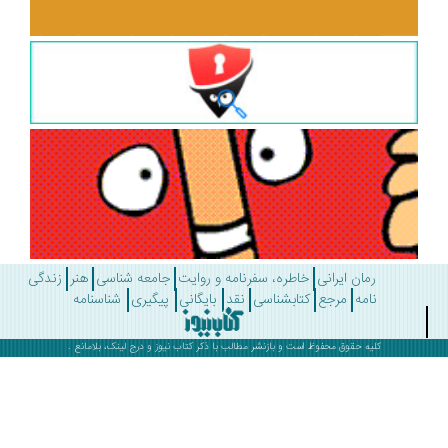
رمان ایرانی
خاطره، سفرنامه و روایت
جامعه شناسی
هنر
زندگی
نامه
مرجع
کتابشناسی
نقد
بایگانی
پیگیری
شناسنامه
کلیه حقوق محفوظ است و بازنشر مطالب با ذکر
کتاب نیوز
و درج لینک، بلامانع .