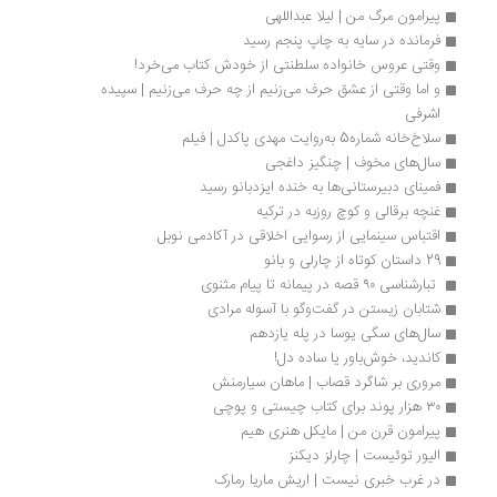
پیرامون مرگ من | لیلا عبداللهی
فرمانده در سایه به چاپ پنجم رسید
وقتی عروس خانواده سلطنتی از خودش کتاب می‌خرد!
و اما وقتی از عشق حرف می‌زنیم از چه حرف می‌زنیم | سپیده 
اشرفی
سلاخ‌خانه شماره5 به‌روایت مهدی پاکدل | فیلم
سال‌های مخوف | چنگیز داغجی
فمینای دبیرستانی‌ها به خنده ایزدبانو رسید
غنچه برقالی و کوچ روزبه در ترکیه 
اقتباس سینمایی از رسوایی اخلاقی در آکادمی نوبل
29 داستان کوتاه از چارلی و بانو
 تبارشناسی ۹۰ قصه‌ در پیمانه تا پیام مثنوی
شتابان زیستن در گفت‌وگو با آسوله مرادی
سال‌های سگی یوسا در پله یازدهم
کاندید، خوش‌باور یا ساده دل!
مروری بر شاگرد قصاب | ماهان سیارمنش
۳۰ هزار پوند برای کتاب چیستی و پوچی
پیرامون قرن من | مایکل هنری هیم
الیور توئیست | چارلز دیکنز
در غرب خبری نیست | اریش ماریا رمارک