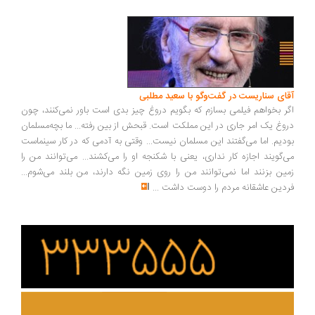
آقای سناریست در گفت‌وگو با سعید مطلبی
اگر بخواهم فیلمی بسازم که بگویم دروغ چیز بدی است باور نمی‌کنند، چون
دروغ یک امر جاری در این مملکت است. قبحش از بین رفته... ما بچه‌مسلمان
بودیم. اما می‌گفتند این مسلمان نیست... وقتی به آدمی که در کار سینماست
می‌گویند اجازه کار نداری، یعنی با شکنجه او را می‌کشند... می‌توانند من را
زمین بزنند اما نمی‌توانند من را روی زمین نگه دارند، من بلند می‌شوم...
فردین عاشقانه مردم را دوست داشت
...