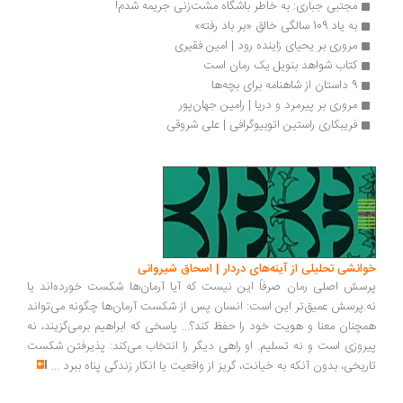
مجتبی جباری: به خاطر باشگاه‌ مشت‌زنی جریمه شدم!
به یاد 109 سالگی خالق «بر باد رفته»
مروری بر یحیای زاینده رود | امین فقیری
کتاب شواهد بنویل یک رمان است
9 داستان‌ از شاهنامه برای بچه‌ها
مروری بر پیرمرد و دریا | رامین جهان‌پور
فریبکاری راستین اتوبیوگرافی | علی شروقی
خوانشی تحلیلی از آینه‌های دردار | اسحاق شیروانی
پرسش اصلی رمان صرفاً این نیست که آیا آرمان‌ها شکست خورده‌اند یا
نه.پرسش عمیق‌تر این است: انسان پس از شکست آرمان‌ها چگونه می‌تواند
همچنان معنا و هویت خود را حفظ کند؟... پاسخی که ابراهیم برمی‌گزیند، نه
پیروزی است و نه تسلیم. او راهی دیگر را انتخاب می‌کند: پذیرفتن شکست
تاریخی، بدون آنکه به خیانت، گریز از واقعیت یا انکار زندگی پناه ببرد
...