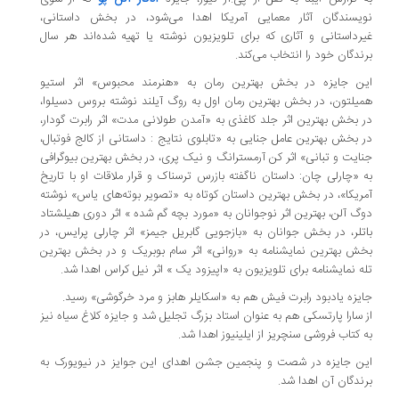
نویسندگان آثار معمایی آمریکا اهدا می‌شود، در بخش داستانی،
غیرداستانی و آثاری که برای تلویزیون نوشته یا تهیه شده‌اند هر سال
برندگان خود را انتخاب می‌کند.
این جایزه در بخش بهترین رمان به «هنرمند محبوس» اثر استیو
همیلتون، در بخش بهترین رمان اول به روگ آیلند نوشته بروس دسیلوا،
در بخش بهترین اثر جلد کاغذی به «آمدن طولانی مدت» اثر رابرت گودار،
در بخش بهترین عامل جنایی به «تابلوی نتایج : داستانی از کالج فوتبال،
جنایت و تبانی» اثر کن آرمسترانگ و نیک پری، در بخش بهترین بیوگرافی
به «چارلی چان: داستان ناگفته بازرس ترسناک و قرار ملاقات او با تاریخ
آمریکا»، در بخش بهترین داستان کوتاه به «تصویر بوته‌های یاس» نوشته
دوگ آلن، بهترین اثر نوجوانان به «مورد بچه گم شده » اثر دوری هیلشتاد
باتلر، در بخش جوانان به «بازجویی گابریل جیمز» اثر چارلی پرایس، در
بخش بهترین نمایشنامه به «روانی» اثر سام بوبریک و در بخش بهترین
تله نمایشنامه برای تلویزیون به «اپیزود یک » اثر نیل کراس اهدا شد.
جایزه یادبود رابرت فیش هم به «اسکایلر هابز و مرد خرگوشی» رسید.
از سارا پارتسکی هم به عنوان استاد بزرگ تجلیل شد و جایزه کلاغ سیاه نیز
به کتاب فروشی سنچریز از ایلینیوز اهدا شد.
این جایزه در شصت و پنجمین جشن اهدای این جوایز در نیویورک به
برندگان آن اهدا شد.