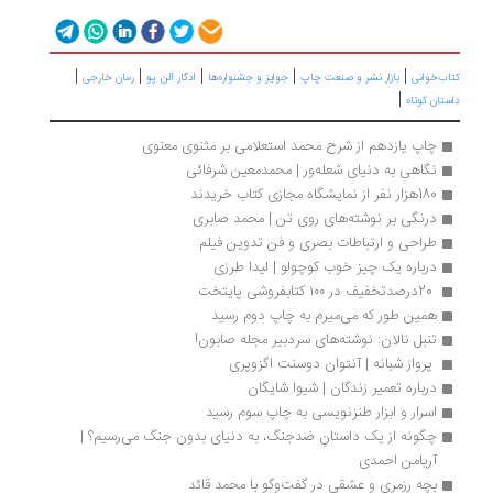
|
|
|
|
|
کتاب‌خوانی
بازار نشر و صنعت چاپ
جوایز و جشنواره‌ها
ادگار آلن پو
رمان خارجی
|
داستان کوتاه
چاپ یازدهم از شرح محمد استعلامی بر مثنوی معنوی
نگاهی به دنیای شعله‌ور | محمدمعین شرفائی
180هزار نفر از نمایشگاه مجازی کتاب خریدند
درنگی بر نوشته‌های روی تن | محمد صابری
طراحی و ارتباطات بصری و فن تدوین فیلم
درباره یک چیز خوب کوچولو | لیدا طرزی
 20درصدتخفیف در ۱۰۰ کتابفروشی پایتخت
همین طور که می‌میرم به چاپ دوم رسید
تنبل نالان: نوشته‌های سردبیر مجله صابون!
 پرواز شبانه | آنتوان دوسنت اگزوپری
درباره تعمیر زندگان | شیوا شایگان
اسرار و ابزار طنزنویسی به چاپ سوم رسید
چگونه از یک داستان‌ِ ضدجنگ، به دنیای بدون جنگ می‌رسیم؟ | 
آریامن احمدی
بچه رزمری و عشقی در گفت‌وگو با محمد قائد