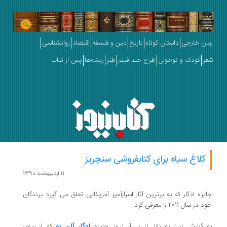
رمان خارجی
داستان کوتاه
تاریخ
دین و فلسفه
اقتصاد
روانشناسی
شعر
کودک و نوجوان
طرح جلد
فیلم
طنز
ریشه‌ها
پس از کتاب
کلاغ سیاه برای کتابفروشی سنچریز
11 اردیبهشت 1390
جایزه ادگار که به برترین آثار اسرارآمیز آمریکایی تعلق می گیرد برندگان
خود در سال 2011 را معرفی کرد.
به گزارش ایبنا به نقل از پی.آر نیوز، جایزه
ادگار آلن پو
که از سوی