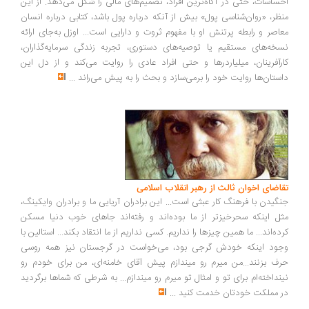
احساسات، حتی در آگاه‌ترین افراد، تصمیم‌های مالی را شکل می‌دهد. از این
منظر، «روان‌شناسی پول» بیش از آنکه درباره پول باشد، کتابی درباره انسان
معاصر و رابطه پرتنش او با مفهوم ثروت و دارایی است... اوزل به‌جای ارائه
نسخه‌های مستقیم یا توصیه‌های دستوری، تجربه زندگی سرمایه‌گذاران،
کارآفرینان، میلیاردرها و حتی افراد عادی را روایت می‌کند و از دل این
داستان‌ها روایت خود را برمی‌سازد و بحث را به پیش می‌راند
...
تقاضای اخوان ثالث از رهبر انقلاب اسلامی
جنگیدن با فرهنگ کار عبثی است... این برادران آریایی ما و برادران وایکینگ،
مثل اینکه سحرخیزتر از ما بوده‌اند و رفته‌اند جاهای خوب دنیا مسکن
کرده‌اند... ما همین چیزها را نداریم. کسی نداریم از ما انتقاد بکند... استالین با
وجود اینکه خودش گرجی بود، می‌خواست در گرجستان نیز همه روسی
حرف بزنند...من میرم رو میندازم پیش آقای خامنه‌ای، من برای خودم رو
نینداخته‌ام برای تو و امثال تو میرم رو میندازم... به شرطی که شماها برگردید
در مملکت خودتان خدمت کنید
...