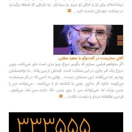
نداخته‌ام برای تو و امثال تو میرم رو میندازم... به شرطی که شماها برگردید
 مملکت خودتان خدمت کنید
...
ای سناریست در گفت‌وگو با سعید مطلبی
ر بخواهم فیلمی بسازم که بگویم دروغ چیز بدی است باور نمی‌کنند، چون
وغ یک امر جاری در این مملکت است. قبحش از بین رفته... ما بچه‌مسلمان
دیم. اما می‌گفتند این مسلمان نیست... وقتی به آدمی که در کار سینماست
‌گویند اجازه کار نداری، یعنی با شکنجه او را می‌کشند... می‌توانند من را
ین بزنند اما نمی‌توانند من را روی زمین نگه دارند، من بلند می‌شوم...
دین عاشقانه مردم را دوست داشت
...