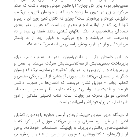
ین‌طور بود؟ برای کل جهان؟ آیا قانون جهانی وجود داشت که حکم
‌کرد چیزی در درون ما وجود دارد که از خودمان قوی‌تر، بزرگ‌تر،
یق‌تر، تیره‌تر و پرشورتر است؟ چیزی که کنترل کمی روی آن داریم و
ها کاری که می‌توانیم انجام دهیم این است که هزاران بذر به‌طور
ادفی بیافشانیم، تا اینکه ناگهان گیاهی مانند شعله‌ای تیره و تار
‌سرعت قد می‌کشد و اوج می‌گیرد و خیلی زود از ما بلندتر
‌شود؟... و از هر تار وجودش پاسخی بی‌تابانه می‌آمد: «بله!»
 این داستان یکی از دانش‌آموزان مدرسه به‌نام باسینی برای
زپرداخت بدهی‌هایش از هم‌کلاسی‌هایش سرقت می‌کند. به عمل او
 می‌برند و از آن پس باید در برابر تحقیرهای سادیستیک که پسران
گر به او تحمیل می‌کنند تاب بیاورد. آزارهایی از قبیل بردگی جنسی و
قیر روانی - موزیل نشان می‌دهد که انسان‌ها در صورت داشتن
صت و قدرت چه توانایی‌هایی که ندارند. ظلم محض و انحطاط
سانی عوامل محرک در روایت است. کتاب تحلیلی عقلانی از امور
رعقلانی در پرتو فروپاشی امپراتوری است.
 دیدگاه امروز، موزیل «پریشانی‌های تُرلس جوان» را به‌عنوان تمثیلی
بی از رایش سوم معرفی و تعبیر می‌کند. موزیل اظهار کرد که با
صیت‌های رمانش باین‌برگ و رایتینگ، مستبدانی خودکامه، برخی
 ویژگی‌های دیکتاتورهایی همچون موسولینی و هیتلر را پیش‌بینی