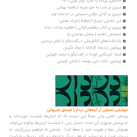
خالکوبی پرنده یا نامزد بوکر عربی 2021
مروری بر شب به خیر غریبه | راضیه بهرامی 
مروری بر آزادی مؤمن مسیحی در اندیشه لوتر
ابن خلدون؛ مورخ انحطاط | فرزاد نعمتی
مروری بر کتاب مفاهیم قرآنی | طاهره سادات حداد
دوستش داشتم | سامان موحدی راد
یادداشت‌های کتابفروش در گفت‌و‌گو با جلال برجس
پیرامون زنده‌باد کارخانه | جواد لگزیان
اسناد آمریکایی کودتا در گفت‌وگو با مجید تفرشی
پیرامون خانه دایی یوسف | شایان اویسی
انشی تحلیلی از آینه‌های دردار | اسحاق شیروانی
سش اصلی رمان صرفاً این نیست که آیا آرمان‌ها شکست خورده‌اند یا
.پرسش عمیق‌تر این است: انسان پس از شکست آرمان‌ها چگونه می‌تواند
چنان معنا و هویت خود را حفظ کند؟... پاسخی که ابراهیم برمی‌گزیند، نه
روزی است و نه تسلیم. او راهی دیگر را انتخاب می‌کند: پذیرفتن شکست