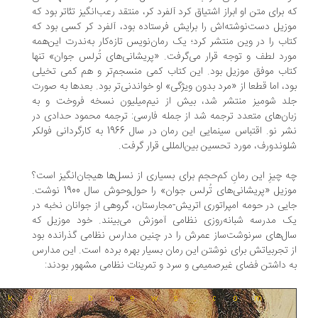
 برای متن او ابراز اشتیاق کرد آلفرد کر، منتقد رعب‌انگیز تئاتر بود که
زیل دست‌نوشته‌اش را برایش فرستاده بود، آلفرد کر کسی بود که
اب را در وین‌ منتشر کرد؛ یک رمان‌نویس تازه‌کار به‌ندرت این‌همه
رد لطف و توجه قرار می‌گرفت. «پریشانی‌های تُرلس جوان» تنها
اب موفق موزیل بود. این کتاب کمی منسجم‌تر و هم کمی تخیلی
د، اما قطعا از «مرد بدون ویژگی» او خواندنی‌تر بود. بعدها به صورت
د شومیز منتشر شد، بیش از نیم‌میلیون نسخه فروخت و به
ان‌های متعدد ترجمه شد از جمله فارسی: ترجمه محمود حدادی در
نشر نو. اقتباس سینمایی این رمان در سال 1966 به کارگردانی فولکر
وندورف، مورد تحسین بین‌المللی قرار گرفت.
 چیزِ این رمانِ کم‌حجم برای بسیاری از نسل‌ها هیجان‌انگیز است؟
موزیل «پریشانی‌های تُرلس جوان» را حول‌و‌حوش سال 1900 نوشت.
یی در حومه امپراتوری اتریش-‌مجارستان، گروهی از جوانان نخبه در
 مدرسه شبانه‌روزی نظامی آموزش می‌بینند. خود موزیل که
ل‌های سرنوشت‌ساز عمرش را در چنین مدارس نظامی گذرانده بود
 تجربیاتش برای نوشتن این رمان بسیار بهره برده است. این مدارس
 داشتن فضای غیرصمیمی و سرد و تمرینات نظامی مشهور بودند: