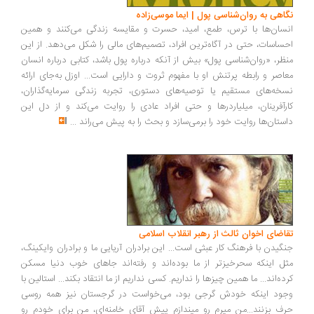
اهی به روان‌شناسی پول | ایما موسی‌زاده
سان‌ها با ترس، طمع، امید، حسرت و مقایسه زندگی می‌کنند و همین
ساسات، حتی در آگاه‌ترین افراد، تصمیم‌های مالی را شکل می‌دهد. از این
ظر، «روان‌شناسی پول» بیش از آنکه درباره پول باشد، کتابی درباره انسان
اصر و رابطه پرتنش او با مفهوم ثروت و دارایی است... اوزل به‌جای ارائه
خه‌های مستقیم یا توصیه‌های دستوری، تجربه زندگی سرمایه‌گذاران،
رآفرینان، میلیاردرها و حتی افراد عادی را روایت می‌کند و از دل این
ستان‌ها روایت خود را برمی‌سازد و بحث را به پیش می‌راند
...
اضای اخوان ثالث از رهبر انقلاب اسلامی
گیدن با فرهنگ کار عبثی است... این برادران آریایی ما و برادران وایکینگ،
ل اینکه سحرخیزتر از ما بوده‌اند و رفته‌اند جاهای خوب دنیا مسکن
ده‌اند... ما همین چیزها را نداریم. کسی نداریم از ما انتقاد بکند... استالین با
ود اینکه خودش گرجی بود، می‌خواست در گرجستان نیز همه روسی
ف بزنند...من میرم رو میندازم پیش آقای خامنه‌ای، من برای خودم رو