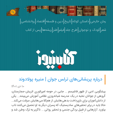
ان خارجی
داستان کوتاه
تاریخ
دین و فلسفه
اقتصاد
روانشناسی
ر
کودک و نوجوان
طرح جلد
فیلم
طنز
ریشه‌ها
پس از کتاب
درباره پریشانی‌های ترلس جوان | منیره پولادوند
10 دی 1401
شگویی ادبی از ظهور فاشیسم ... جایی در حومه امپراتوری اتریش-‌مجارستان،
وهی از جوانان نخبه در یک مدرسه شبانه‌روزی نظامی آموزش می‌بینند... یکی
 دانش‌آموزان برای بازپرداخت بدهی‌هایش از هم‌کلاسی‌هایش سرقت می‌کند...
لا باید در برابر تحقیرهای سادیستیک که پسران دیگر به او تحمیل می‌کنند تاب
اورد. آزارهایی از قبیل بردگی جنسی و تحقیر روانی ... ناگزیر به ترک وطن شد و