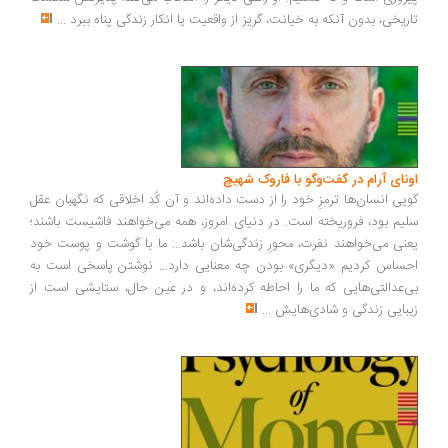
ریخی، بدون آنکه به خیانت، گریز از واقعیت یا انکار زندگی پناه ببرد
...
ونای آرام در گفت‌وگو با فاروک شهیچ
یی انسان‌ها ترمزِ خود را از دست داده‌اند و آن کُدِ اخلاقی که نگهبان عقل
یم بود، فروریخته است. در دنیای امروز، همه می‌خواهند فاشیست باشند؛
نی می‌خواهند نفرت، محورِ زندگی‌شان باشد... ما با گوشت و پوست خود
ساس کردیم «دیگری» بودن چه معنایی دارد... نوشتن پاسخی است به
‌عدالتی‌هایی که ما را احاطه کرده‌اند، و در عین حال، ستایشی است از
بایی زندگی و شادی‌هایش
...