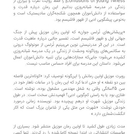
confusions of young Törless] را فقط روایت نفرت و بیزاری از
دگی در مدرسه شبانه‌روزی بدانیم. این رمان درباره قدرت و
استفاده از دانش‌آموزان همچون شکنجه‌گران سادیستیک است و
‌نوعی پیشگویی ادبی از ظهور فاشیسم بود.
ریشانی‌های تُرلس جوان» که اولین رمان موزیل پیش از جنگ
انی اول و ظهور فاشیسم است، تفسیر جالبی درباره ماهیت قدرت
ت. در این اثر مدرنیستی نوین می‌بینیم تُرلس از مونولوگ درونی
 سکانس‌های رویا‌گونه وحشت از زندگی در یک مدرسه شبانه‌روزی
یده می‌شود؛ جایی‌که مجازات‌هایی برای تنبیه دانش‌آموزان اعمال
‌شود. داستان این مدرسه برای افراد حساس مناسب نیست.
برت موزیل اولین رمانش را این‌گونه توصیف کرد: «کوتاه‌ترین فاصله
ن دو نقطه.» او حتی ادعا کرد که این رمان را در ساعات ناهار خود در
سن 25سالگی وقتی به شغل مهندسی مشغول بوده، نوشته است.
ازی بود یا به راستی کم‌گویی ادبی؟ فهمیدنش سخت است. در طول
دگی موزیل، شهرت او درهم پیچیده بود. نویسنده زمانی درمورد
دش نوشت: «شهرت من مثل یکی از شاعران بزرگ است که آثار
گشت‌شماری دارد.»
ت‌ زیادی طول کشید تا اولین رمان موزیل منتشر شود. بسیاری از
سسات انتشاراتی در ابتدا نسخه کامل‌شده را رد کردند. تنها کسی