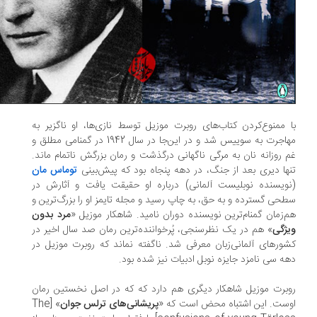
 ممنوع‌کردن کتاب‌های روبرت موزیل توسط نازی‌ها، او ناگزیر به
مهاجرت به سوییس شد و در این‌جا در سال 1942 در گمنامی مطلق و
 روزانه نان به مرگی ناگهانی درگذشت و رمان بزرگش ناتمام ماند.
ها دیری بعد از جنگ، در دهه پنجاه بود که پیش‌بینی
توماس مان
ویسنده نوبلیست آلمانی) درباره او حقیقت یافت و آثارش در
حی گسترده و به حق، به چاپ رسید و مجله تایمز او را بزرگ‌ترین و
‌زمان گمنام‌ترین نویسنده دوران نامید. شاهکار موزیل «
مرد بدون
ژگی
» هم در یک نظرسنجی، پُرخواننده‌ترین رمان صد سال اخیر در
ورهای آلمانی‌زبان معرفی شد. ناگفته نماند که روبرت موزیل در
ه سی نامزد جایزه نوبل ادبیات نیز شده بود.
برت موزیل شاهکار دیگری هم دارد که که در اصل نخستین رمان
ست. این اشتباه محض است که «
پریشانی‌های ترلس جوان
» [The