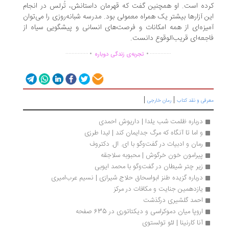
ده است. او همچنین گفت که قهرمان داستانش، تُرلس در انجام
ن آزارها بیشتر یک همراه معمولی بود. مدرسه شبانه‌روزی را می‌توان
یزه‌ای از همه امکانات و فرصت‌های انسانی و پیشگویی سیاه از
جعه‌ای قریب‌الوقوع دانست.
.
.
...............
..............
تجربه‌ی زندگی دوباره
|
|
رفی و نقد کتاب
رمان خارجی
درباره ظلمت شب یلدا | داریوش احمدی
و اما تا آنگاه که مرگ جدایمان کند | لیدا طرزی
رمان و ادبیات در گفت‌وگو با ای. ال. دکتروف
پیرامون خون خرگوش | محبوبه سلاجقه
زیر چتر شیطان در گفت‌وگو با محمد ایوبی
درباره گزیده طنز ابواسحاق حلاج شیرازی | نسیم عرب‌امیری
یازدهمین جنایت و مکافات در مرکز
احمد گلشیری درگذشت
اروپا میان دموکراسی و دیکتاتوری در 635 صفحه
آنا کارنینا | لئو تولستوی