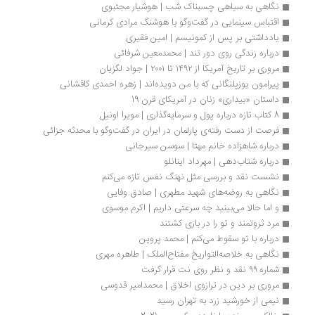
نگاهی به سیاهی چسبناک شب | هوشیار مجتبوی
اقتباس سینمایی در گفت‌و‌گو با هوشنگ مرادی کرمانی
یادداشتی بر پس از کمونیسم | امین فقیری
درباره زندگی روی دور تند | محمد‌معین شرفائی
مروری بر تاریخ آمریکا از ۱۴۹۲ تا ۲۰۰۱ | جواد لگزیان
پیرامون یوزپلنگانی که با من دویده‌اند | زهره احمدی کافشانی
داستان «بیداری» زنان در آمریکای قرن 19
8 کتاب تازه درباره پول و سرمایه‌گذاری | مویرا اونیل
فرصت از دست رفته‌ی پارلمان در ایران در گفت‌وگو با محدثه جزائی
درباره شاهزاده خانم مهتا | سوسن سیرجانی
درباره شتاب‌دهی | مهرداد اینانلو
نشست نقد و بررسی مثل نهنگ نفس تازه می‌کنم‌
نگاهی به روضه‌های شهید مطهری | صادق وفایی
و اما حالا می‌بینید چه سرعتی داریم | اکرم موسوی
مرد ثروتمند و تو را ‌در ‌بازی کشتند
درباره با تو سقوط می‌کنم | محمد پروین
نگاهی به خلاصه‌التواریخ مفتاح‌الملک | طاهره مهری
شماره ۹۹ نقد و نظر روی نت قرار گرفت
مروری بر دین در ترازوی اخلاق | محمدامیر قدوسی
نیمی از خورشید زرد به تهران رسید