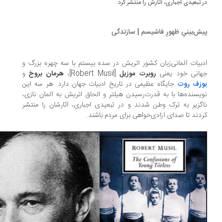
 تبعیدی اجباری، آثارش را منتشر کرد
ش‌بینیِ ظهورِ فاشیسم | سازندگی
بیات آلمانی‌زبان کشور اتریش در سده بیستم با سه چهره بزرگ و
انی خود یعنی
روبرت موزیل
[Robert Musil]،
هرمان بروخ
و
زف روت
جایگاه عظیمی در تاریخ ادبیات جهان دارد. هر سه این
یسنده‌ها با به قدرت‌رسیدن هیلتر و الحاق اتریش به آلمان نازی،
گزیر به ترک وطن شدند و در تبعیدی اجباری، آثارشان را منتشر
دند تا صدای آزادی‌خواهی برای مردم باشند.