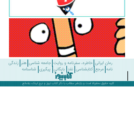
رمان ایرانی
خاطره، سفرنامه و روایت
جامعه شناسی
هنر
زندگی
نامه
مرجع
کتابشناسی
نقد
بایگانی
پیگیری
شناسنامه
کلیه حقوق محفوظ است و بازنشر مطالب با ذکر
کتاب نیوز
و درج لینک، بلامانع .