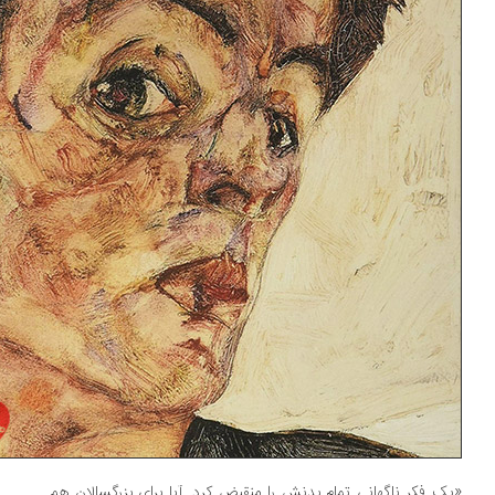
ک فکر ناگهانی تمام بدنش را منقبض کرد. آیا برای بزرگسالان هم