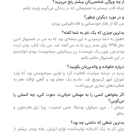
 چه ویژگی شخصی‌تان بیشتر رنج می‌برید؟
نکه قادر نیستم به تصمیماتی که در زندگی می‌گیرم پایبند باشم.
در مورد دیگران چطور؟
 کلاً از رفتار خودستایی و افاده‌فروشی بیزارم.
ترین چیزی که یک نفر به شما گفته؟
نوز به آنجا نرسیدی.» این جمله‌ای بود که به من در فستیوال ادبی
سال 1995 برای عدم رزرو جا به من گفته شد. من یک کتاب چاپ کرده
دم ولی چون یک نویسنده زن بریتانیایی سیاه‌پوست بودم نتوانستم
 این فستیوال حاضر باشم.
باره خانواده و والدین‌تان بگویید؟
رم در عرصه سیاست فعالیت کرد و اولین سیاه‌پوستی بود که وارد
رای شهر گرینویچ شد. مادرم یک معلم بود و گاهی اوقات هم به
الیت‌های تجاری می‌پرداخت.
ر بخواهی کسی را به مهمانی خیالی‌ت دعوت کنی، چه کسانی را
‌گویی؟
شل اُ ، مری سیکول، بودیکا، باسی اسمیت، زورا نیل هارستون و
فو.
ترین شغلی‌ که داشتی چه بود؟
ای کار به یک کارخانه تولیدکننده لوازم آرایش رفته بودم. بیشتر از