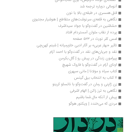
 نسخه‌ی کوتاه «اولیس» برای کتاب‌خوانی
آنومالی دوباره ترجمه شد
قتل همسری در طبقه‌‎ی بالا با نون
نگاهی به قلعه‌ی سرنوشت‌های متقاطع | هوشیار مجتبوی
حشاشین در گفت‌وگو با جواد سیداشرف
پرده از نقاب ملوان آمستردام افتاد
لمس کلر نورث در ۵۲۳ صفحه
تاثیر «بهار عربی» بر آثار ادبی خاورمیانه | شبنم کهن‌چی
نقد و جریان‌های نقد در گفت‌وگو با احمد آرام
پیرامون زندگی در پیش رو | گال بکرمن
اونای آرام در گفت‌وگو با فاروک شهیچ‭
کتاب سیاه و مولانا | مانی سپهری
7 کتاب به انتخاب بیل گیتس
زن ژاپنی و رمان در گفت‌وگو با ناتسئو کرینو
نگاهی به ترز راکن | الهام اشرفی
پیش از آنکه مال شما باشیم
مردی که می‌خندد | ویکتور هوگو