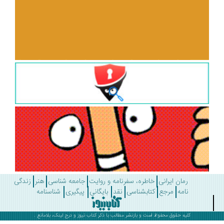
رمان ایرانی
خاطره، سفرنامه و روایت
جامعه شناسی
هنر
زندگی
نامه
مرجع
کتابشناسی
نقد
بایگانی
پیگیری
شناسنامه
کلیه حقوق محفوظ است و بازنشر مطالب با ذکر
کتاب نیوز
و درج لینک، بلامانع .