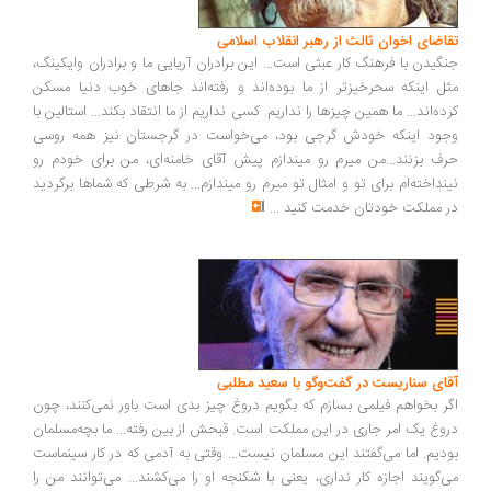
اضای اخوان ثالث از رهبر انقلاب اسلامی
گیدن با فرهنگ کار عبثی است... این برادران آریایی ما و برادران وایکینگ،
ل اینکه سحرخیزتر از ما بوده‌اند و رفته‌اند جاهای خوب دنیا مسکن
ده‌اند... ما همین چیزها را نداریم. کسی نداریم از ما انتقاد بکند... استالین با
ود اینکه خودش گرجی بود، می‌خواست در گرجستان نیز همه روسی
ف بزنند...من میرم رو میندازم پیش آقای خامنه‌ای، من برای خودم رو
نداخته‌ام برای تو و امثال تو میرم رو میندازم... به شرطی که شماها برگردید
 مملکت خودتان خدمت کنید
...
ای سناریست در گفت‌وگو با سعید مطلبی
ر بخواهم فیلمی بسازم که بگویم دروغ چیز بدی است باور نمی‌کنند، چون
وغ یک امر جاری در این مملکت است. قبحش از بین رفته... ما بچه‌مسلمان
دیم. اما می‌گفتند این مسلمان نیست... وقتی به آدمی که در کار سینماست
‌گویند اجازه کار نداری، یعنی با شکنجه او را می‌کشند... می‌توانند من را