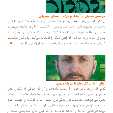
انشی تحلیلی از آینه‌های دردار | اسحاق شیروانی
سش اصلی رمان صرفاً این نیست که آیا آرمان‌ها شکست خورده‌اند یا
.پرسش عمیق‌تر این است: انسان پس از شکست آرمان‌ها چگونه می‌تواند
چنان معنا و هویت خود را حفظ کند؟... پاسخی که ابراهیم برمی‌گزیند، نه
روزی است و نه تسلیم. او راهی دیگر را انتخاب می‌کند: پذیرفتن شکست
ریخی، بدون آنکه به خیانت، گریز از واقعیت یا انکار زندگی پناه ببرد
...
ونای آرام در گفت‌وگو با فاروک شهیچ
یی انسان‌ها ترمزِ خود را از دست داده‌اند و آن کُدِ اخلاقی که نگهبان عقل
یم بود، فروریخته است. در دنیای امروز، همه می‌خواهند فاشیست باشند؛
نی می‌خواهند نفرت، محورِ زندگی‌شان باشد... ما با گوشت و پوست خود
ساس کردیم «دیگری» بودن چه معنایی دارد... نوشتن پاسخی است به
‌عدالتی‌هایی که ما را احاطه کرده‌اند، و در عین حال، ستایشی است از