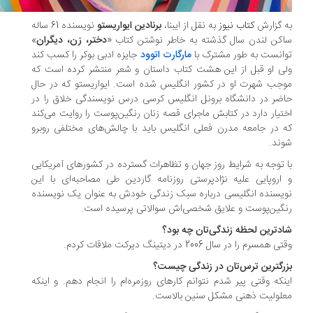
 گزارش
کتاب نیوز
به نقل از ایبنا،
برنادین ایواریستو
نویسنده 61 ساله
کن لندن سال گذشته به خاطر نوشتن کتاب «
دختر، زن، دیگران
»
انست به طور مشترک با
مارگارت اتوود
جایزه ادبی بوکر را کسب کند
ی او قبل از این هشت کتاب داستان و شعر منتشر کرده است که
جب شهرت او در کشور انگلیس شده است. ایواریستو که در حال
ضر در دانشگاه برونل انگلیس کرسی درس نویسندگی خلاق را در
تیار دارد در کتابش ماجرای قصه زنان رنگین‌پوست را روایت می‌کند
 در جامعه مدرن فعلی انگلیس باید با چالش‌های مختلفی روبرو
ند.
 توجه به شرایط روز جهان و تظاهرات گسترده در کشورهای آمریکایی
اروپایی علیه نژادپرستی روزنامه گاردین طی مصاحبه‌ای با این
یسنده انگلیسی درباره سبک زندگی خودش به عنوان یک نویسنده
گین‌پوست و علایق شخصی‌اش سوالاتی پرسیده است.
دترین لحظه زندگی‌تان چه بود؟
ی همسرم را در سال 2006 در دیتینگ دیرکت ملاقات کردم.
رگترین ترس‌تان در زندگی چیست؟
نکه وقتی پیر شدم نتوانم کارهای روزمره‌ام را انجام دهم. و اینکه
لولیت ذهنی مشکل سنین بالاست.