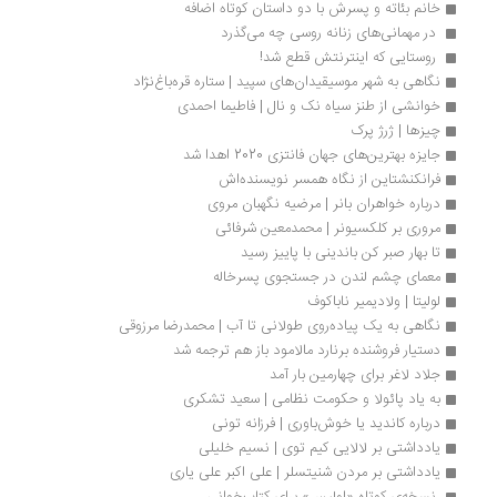
خانم بئاته و پسرش با دو داستان کوتاه اضافه
 در مهمانی‌های زنانه روسی چه می‌گذرد 
 روستایی که اینترنتش قطع شد!
نگاهی به شهر موسیقیدان‌های سپید | ستاره قره‌باغ‌نژاد
خوانشی از طنز سیاه نک و نال | فاطیما احمدی
چیزها | ژرژ پرک
جایزه بهترین‌های جهان فانتزی 2020 اهدا شد
فرانکنشتاین از نگاه همسر نویسنده‌اش
درباره خواهران بانر | مرضیه نگهبان مروی
مروری بر کلکسیونر | محمدمعین شرفائی
تا بهار صبر کن باندینی با پاییز رسید
معمای چشم لندن در جستجوی پسرخاله
لولیتا | ولادیمیر ناباکوف
نگاهی به یک پیاده‌روی طولانی تا آب | محمدرضا مرزوقی
دستیار فروشنده‌ برنارد مالامود باز هم ترجمه شد
جلاد لاغر برای چهارمین بار آمد
به یاد پائولا و حکومت نظامی | سعید تشکری 
درباره کاندید یا خوش‌باوری | فرزانه تونی
یادداشتی بر لالایی کیم توی | نسیم خلیلی
یادداشتی بر مردن شنیتسلر | علی اکبر علی یاری