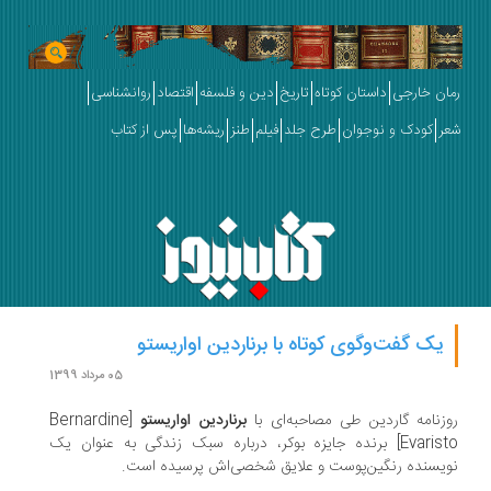
ان خارجی
داستان کوتاه
تاریخ
دین و فلسفه
اقتصاد
روانشناسی
ر
کودک و نوجوان
طرح جلد
فیلم
طنز
ریشه‌ها
پس از کتاب
یک گفت‌وگوی کوتاه با برناردین اواریستو
05 مرداد 1399
زنامه گاردین طی مصاحبه‌ای با
برناردین اواریستو
[Bernardine
Evarist
برنده جایزه بوکر، درباره سبک زندگی به عنوان یک
یسنده رنگین‌پوست و علایق شخصی‌اش پرسیده است.