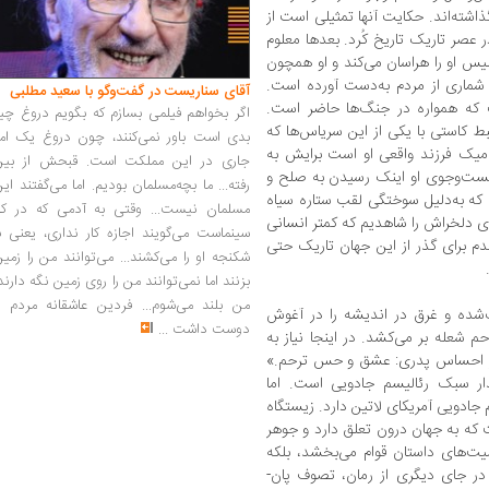
ذاشته‌اند. حکایت آنها تمثیلی است از
 عصر تاریک تاریخ کُرد. بعدها معلوم
س او را هراسان می‌کند و او همچون
ان شماری از مردم به‌دست آورده است.
آقای سناریست در گفت‌وگو با سعید مطلبی
که همواره در جنگ‌ها حاضر است.
اگر بخواهم فیلمی بسازم که بگویم دروغ چی
 کاستی با یکی از این سریاس‌ها که
بدی است باور نمی‌کنند، چون دروغ یک امر
امیک فرزند واقعی او است برایش به
جاری در این مملکت است. قبحش از بین
ست‌وجوی او اینک رسیدن به صلح و
رفته... ما بچه‌مسلمان بودیم. اما می‌گفتند ای
که به‌دلیل سوختگی لقب ستاره سیاه
مسلمان نیست... وقتی به آدمی که در کار
ای دلخراش را شاهدیم که کمتر انسانی
سینماست می‌گویند اجازه کار نداری، یعنی ب
دم برای گذر از این جهان تاریک حتی
شکنجه او را می‌کشند... می‌توانند من را زمی
بزنند اما نمی‌توانند من را روی زمین نگه دارند
من بلند می‌شوم... فردین عاشقانه مردم را
شده و غرق در اندیشه را در آغوش
دوست داشت
...
 شعله بر می‌کشد. در اینجا نیاز به
 از احساس پدری: عشق و حس ترحم.»
ار سبک رئالیسم جادویی است. اما
 جادویی آمریکای لاتین دارد. زیستگاه
که به جهان درون تعلق دارد و جوهر
یت‌های داستان قوام می‌بخشد، بلکه
. در جای دیگری از رمان، تصوف پان-