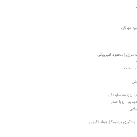
ه مهرگان
 مرزی | محمود امیربیگی
ش محلاتی
نش
یدیم | رویا صدر
یایی
 یادگیری برسیم؟ | جواد لگزیان