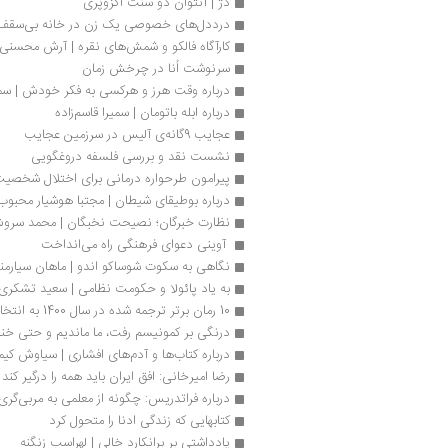
دژ | آنتوان دو سنت اگزوپری
درددل‌های خصوصی یک زن در خانه‌ بی‌سقف
کارآگاه فالکو و شمش‌های نقره | آرش محسنی
سرنوشت اُنا در چرخش زمان
درباره وقت هرز و هرکسی به فکر خودش | سمی
درباره ابله باتومان | سمیرا قاسم‌زاده
عجایب 9گانه‌ی آلیس در سرزمین عجایب
نشست نقد و بررسی فلسفه دروغگویی
پیرامون طرحواره‌ درمانی برای اختلال شخصیت
درباره بوطیقای شیطان | مجتبا هوشیار محبوب
نظارت خبرگان؛ نصیحت نخبگان | محمد سرو
 آوینی دعوای فرهنگی راه ‏می‌انداخت 
نگاهی به سکوت شوساکو اندو | ماهان سیارم
به یاد پائولا و حکومت نظامی | سعید تشکری 
10 رمان برتر ترجمه شده در سال 1400 به انتخاب روزنامه سازندگی
درنگی بر کمونیسم رفت، ما ماندیم و حتی خند
درباره کتاب‌ها و آدم‌های افشاری | سیاوش کیم
رضا امیرخانی: افق ایران باید همه را درگیر کند
درباره فراتدریس: چگونه از معلمی به مربی‌گری
کتابهایی که زندگی ادنا را متحول کرد
یادداشتی بر برانکارد خالی | لهراسب زنگنه