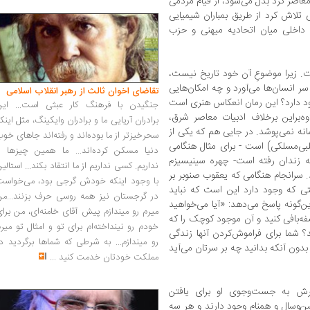
عاصر کرد بدل می‌شود، از قیام مردمی
تلاش کرد از طریق بمباران شیمیایی
 داخلی میان اتحادیه میهنی و حزب
ست. زیرا موضوعِ آن خود تاریخ نیست،
ر انسان‌ها می‌آورد و چه امکان‌هایی
تقاضای اخوان ثالث از رهبر انقلاب اسلامی
ود دارد؟ این رمان انعکاس هنری است
جنگیدن با فرهنگ کار عبثی است... این
وه‌براین برخلاف ادبیات معاصر شرق،
برادران آریایی ما و برادران وایکینگ، مثل اینک
انه نمی‌پوشد. در جایی هم که یکی از
سحرخیزتر از ما بوده‌اند و رفته‌اند جاهای خو
ی‌مسلکی) است -‌ برای‌ مثال هنگامی
دنیا مسکن کرده‌اند... ما همین چیزها را
 زندان رفته است- چهره سینیسیزم
نداریم. کسی نداریم از ما انتقاد بکند... استالی
. سرانجام هنگامی که یعقوب صنوبر بر
با وجود اینکه خودش گرجی بود، می‌خواست
ی که وجود دارد این است که نباید
در گرجستان نیز همه روسی حرف بزنند...من
ین‌گونه پاسخ می‌دهد: «آیا می‌خواهید
میرم رو میندازم پیش آقای خامنه‌ای، من برا
ه‌بافی کنید و آن موجود کوچک را که
خودم رو نینداخته‌ام برای تو و امثال تو میر
 شما برای فراموش‌کردن آنها زندگی
رو میندازم... به شرطی که شماها برگردید د
». بدون آنکه بدانید چه بر سرتان می‌آید
مملکت خودتان خدمت کنید
...
ش به جست‌وجوی او برای یافتن
وسال و همنام وجود دارند و هر سه