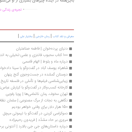
بااین‌همه در آینده چیزهای بسیاری از او می‌شنو
.
..............
تجربه‌ی زندگی دو
|
|
|
معرفی و نقد کتاب
رمان خارجی
بختیار علی
دنیای پرده‌خوان | فاطمه صناعتیان
100 کتاب محبوب فانتزی و علمی-تخیلی به انتخاب گودریدز
درباره ماه و بلوط | الهام قاسمی
شاهراه یوسف آباد در گفت‌وگو با سینا دادخواه
دوستان گمشده در جست‌وجوی گنج پنهان 
زیبایی‌شناسی فیلم‌ها و تأملی در فلسفه تاری
کارخانه کسب‌و‌کار در گفت‌وگو با کیارش عباس‌ز
تهران مخوف، رمان ناتمامی‌ها | پویا رفویی
نگاهی به نجات از مرگ مصنوعی | سلمان نظا
150 هزار دلار برای وقتی خواهر بودیم
دموکراسی کربنی در گفت‌گو با تیموتی میچل
مروری بر حاء مشدّد | فریدون رحیم‌زاده
درباره داستان‌های جی جی بالارد | آنتونی ب