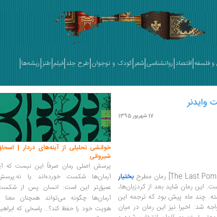
و فلسفه
اقتصاد
روانشناسی
شعر
کودک و نوجوان
طرح جلد
فیلم
طنز
ریشه‌ها
ت وایدنر
17 شهریور 1395
خوانشی تحلیلی از آینه‌های دردار | اسحاق
شیروانی
پرسش اصلی رمان صرفاً این نیست که آیا
بختیار
آرمان‌ها شکست خورده‌اند یا نه.پرسش
. این رمان شاید بعد از کردزبان‌ها،
عمیق‌تر این است: انسان پس از شکست
شته. چند ماه پیش بود که ترجمه این
آرمان‌ها چگونه می‌تواند همچنان معنا و
واجه شد. اخیرا نیز این رمان در میان
هویت خود را حفظ کند؟... پاسخی که ابراهی