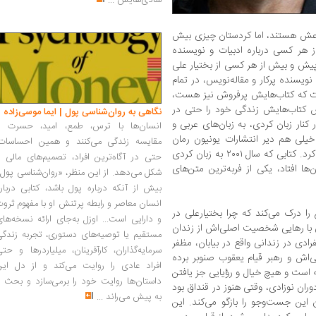
شادی‌هایش
...
عش هستند، اما کردستان چیزی بیش
از هر کسی درباره ادبیات و نویسنده
 پیش‌ و بیش از هر کسی از بختیار علی
نویسنده پرکار و مقاله‌نویس، در تمام
است که کتاب‌هایش پرفروش نیز هست،
ش کتاب‌هایش زندگی خود را حتی در
نگاهی به روان‌شناسی پول | ایما موسی‌زاده
 کنار زبان کردی، به زبان‌های عربی و
انسان‌ها با ترس، طمع، امید، حسرت و
خیلی هم دیر انتشارات یونیون رمان
مقایسه زندگی می‌کنند و همین احساسات،
«آخرین انار دنیا» را به ما آلمانی‌‌زبان‌ها معرفی کرد. کتابی که سال ٢٠٠١ به زبان کردی
حتی در آگاه‌ترین افراد، تصمیم‌های مالی ر
ا افتاد، یکی از فربه‌ترین متن‌های
شکل می‌دهد. از این منظر، «روان‌شناسی پول
بیش از آنکه درباره پول باشد، کتابی دربار
انسان معاصر و رابطه پرتنش او با مفهوم ثرو
ا درک می‌کند که چرا بختیارعلی در
و دارایی است... اوزل به‌جای ارائه نسخه‌ها
 با رهایی شخصیت اصلی‌اش از زندان
مستقیم یا توصیه‌های دستوری، تجربه زندگی
دی در زندانی واقع در بیابان، مظفر
سرمایه‌گذاران، کارآفرینان، میلیاردرها و حت
ش و رهبر قیام یعقوب صنوبر برده
افراد عادی را روایت می‌کند و از دل این
ست و هیچ خیال و رؤیایی جز یافتن
داستان‌ها روایت خود را برمی‌سازد و بحث ر
ان نوزادی، وقتی هنوز در قنداق بود
به پیش می‌راند
...
ن این جست‌وجو را بازگو می‌کند. این