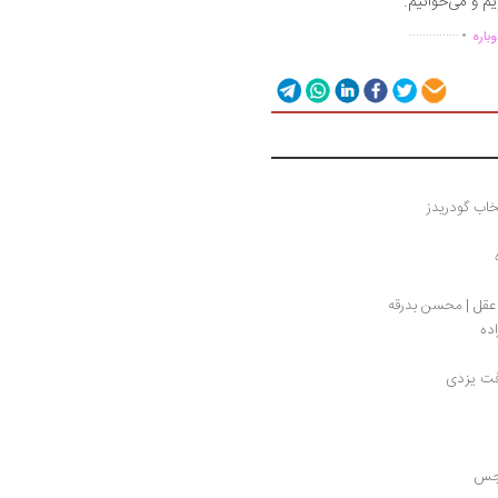
یم و می‌خوانیم.
.
...............
باره
خ عقل | محسن بدرقه
اده
فت یزدی
رجس