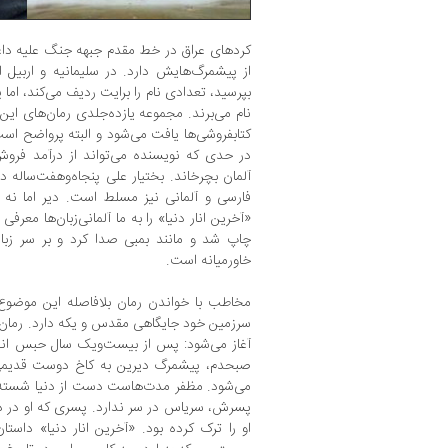
کردهای عراق در خط مقدم جبهه جنگ علیه دا
از پیشمرگ‌هایش دارد. در سلیمانیه و اربیل 
بپرسید، تعدادی نام را برایت ردیف می‌کند، اما
نام می‌برند. مجموعه یازده‌جلدی رمان‌های این 
کتابفروشی‌ها یافت می‌شود و البته پروا‌ضح 
در حدی که نویسنده می‌تواند از درآمد فرو
آلمان بچرخاند. بختیار علی پنجاه‌وهفت‌ساله در
فارسی و آلمانی نیز مسلط است. دیر اما نه 
چاپ شد و مانند بمبی صدا کرد و بر سر زبان‌ه
خاورمیانه است.
مخاطب با خواندن رمان بلافاصله این موضوع ر
سرزمین خود جایگاهی مقدس و یکه دارد. رمان
آغاز می‌شود: پس از بیست‌ویک سال حبس انفرا
صبحدم، پیشمرگ دیرین به کاخ دوست قدیمی‌ا
می‌شود. مظفر مدت‌هاست دست از دنیا شسته ا
پسرش، سریاس در سر ندارد. پسری که او در دور
او را ترک کرده بود. «آخرین انار دنیا» داستا