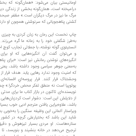
اومانیستی بیان می‌شود: «همان‌گونه که بخش
درآمیخته است، همان‌گونه بخشی از زندگی دیگر
مرگ ما نیز در مرگ دیگران است.» مظفر صبحدم 
کشتی پناهجویانی که سرنوشتی همچون او دارند، 
چاپ نخست این رمان به زبان کردی به چیزی حدو
به‌طرز شگفتی خود را به زمانه ما گره می‌زند. 
انستیتوی گوته نوشته، با جملاتی تجارب کوچ اجبا
و می‌توان گفت آن انگیزه‌هایی که او برای
انگیزه‌های نوشتن رمانش نیز است: «برای پنا
به‌معنی جوهر سیاسی وجود داشته باشد، یعنی
که امنیت وجود ندارد رهایی یابد. هدف فرار ا
وحشتناک فرار کنند. فرار پروسه‌اي افسانه‌
یوتوپیا است نه منطق تفکر محض خردگرا.» چطو
نویسنده‌ای تاکنون در بازار کتاب ما برای مدت
از دلایلش این است: دشوار است کردزبان‌هایی را
باشد، علاوه‌براین یافتن مترجم ادبی خوب بسی
ویراستارِ آلمانی این وظیفه سنگین را به‌خوبی به
شاید این باشد که بختیارعلی گرچه در کشور خ
ستاره‌هاست. او مردی بسیار تیزهوش و دق
ترجیح می‌دهد در خانه بنشیند و بنویسد، تا این