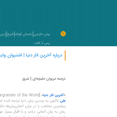
رمان خارجی
داستان کوتاه
تاریخ
دین 
پس از کتاب
درباره آخرین انار دنیا | اشتیوان وای
ترجمه مریوان حلبچه‌ای | شرق
«
آخرین انار دنیا
»
[The Last Pomegranate of the World] رمان مطرح
علی
تاکنون به چندین زبان دنیا ترجمه شده است
بیشترین مخاطب را در میان آلمانی‌زبان‌ها دا
رمان به زبان آلمانی درآمد و با اقبال بسیار م