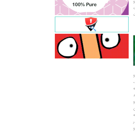
و
ت
ت
و
و
ر