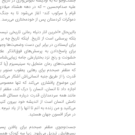
جست‌وجو که به اودیسه کابوس‌واری در تاریخ م
علیه صدام‌حسین – که در دهه هشتاد میلادی 
قیام را سرکوب کند- آغاز می‌شود تا به جنگ
دموکرات کردستان پس از خودمختاری می‌رسد.
بااین‌حال «آخرین انار دنیا» رمانی تاریخی نی
بلکه پرسشی است از تاریخ. اینکه تاریخ چه بر س
برای ایستادن در برابر این دست وضعیت‌ها وج
برای پاسخ‌دادن به پرسش‌های فوق‌الذکر. علا
خشونت و رنج نزد بختیارعلی جامه زیبایی‌شناس
شخصیت‌های رمان متمایل به سینیسیزم (یا کلب
که مظفر صبحدم برای رهایی یعقوب صنوبر به
قدرت را از طریق جنبه انسانی‌اش آشکار می‌کند
این موضوع پافشاری می‌کند که تنها معصومیت
اجازه داد تا انسان، انسان را درک کند، مظفر ا
مانند همه سردمداران قدرت درباره مسائل فلسف
نامش انسان است از اندیشه خود بیرون کنید؟
می‌کنید و من زنده به آنم تا آنها را از یاد نبرم
در مرکز افسون‌ جهان هستید.
جست‌وجوی مظفر صبحدم برای یافتن پسر
پسرهایش تبدیل می‌شود. زیرا سه کودک همسن‌