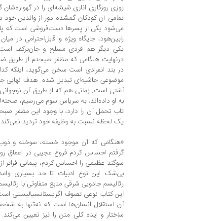
روزی روزگاری اناری شیشه‌ای را در گهواره‌شان گ
تمامی آن کودکان گمشده دور از والدین خود در
می‌شود یکی از پسرها دست‌فروشی است که پلی
رابین‌هود، جایگاه ویژه و قابل‌احترامی در می
یکی دیگر هم فردی مسلح و جان‌برکف است 
درنهایت هنگامی که مظفر صبحدم از طریق ضبط
در بند انفرادی است سخن می‌گوید، اینکه کد
موضوعی حاشیه‌ای تبدیل شده. هدف نهایی ج
آشتی است. زمانی هم که از طریق آن نوجوانی 
به او داده‌اند، به سریاس سوم می‌رسیم، صحنه‌
تاب تحمل آن را دارد، با وجود این مظفر صبح
یک لحظه نسبت به وظیفه خود تردید نمی‌کند.
«هنگامی که آن موجود خسته، سوخته‌ و ذوب‌
گرفتم احساس کردم فروغ عجیبی در اعماق روحم
سوگند عظیمی را احساس کردم، پیمانی فراتر
بی‌شک این نوع ادبیات تا حد بسیاری وامد
رئالیسم جادویی شرقی منابع متفاوتی با رئالیسم
این کتاب نوعی تصوف اگزیستانسیالیستی است 
آن استقلال انسان‌ها است که نه‌تنها به شخص
ساختار و ایده کلی متن را نیز تعیین می‌کند