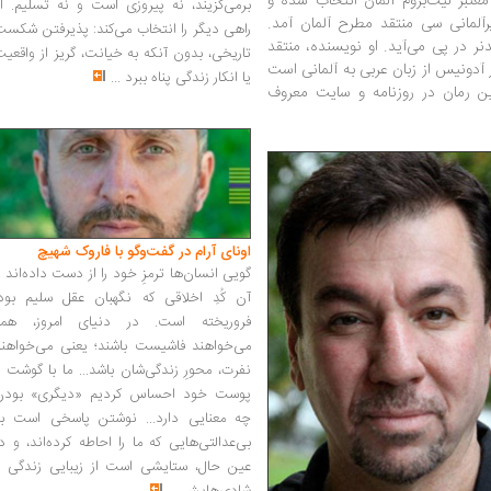
تبر لیت‌بروم آلمان انتخاب شده و
برمی‌گزیند، نه پیروزی است و نه تسلیم. ا
آلمانی سی منتقد مطرح آلمان آمد.
راهی دیگر را انتخاب می‌کند: پذیرفتن شکس
نر در پی می‌آید. او نویسنده، منتقد
تاریخی، بدون آنکه به خیانت، گریز از واقعی
 آدونیس از زبان عربی به آلمانی است
یا انکار زندگی پناه ببرد
...
این رمان در روزنامه و سایت معروف
اونای آرام در گفت‌وگو با فاروک شهیچ‭
گویی انسان‌ها ترمزِ خود را از دست داده‌اند 
آن کُدِ اخلاقی که نگهبان عقل سلیم بود،
فروریخته است. در دنیای امروز، همه
می‌خواهند فاشیست باشند؛ یعنی می‌خواهند
نفرت، محورِ زندگی‌شان باشد... ما با گوشت 
پوست خود احساس کردیم «دیگری» بودن
چه معنایی دارد... نوشتن پاسخی است به
بی‌عدالتی‌هایی که ما را احاطه کرده‌اند، و د
عین حال، ستایشی است از زیبایی زندگی و