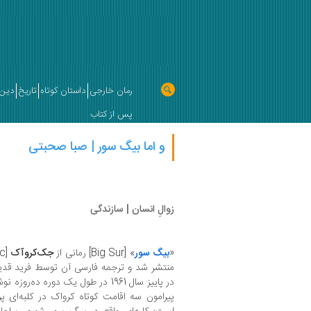
رمان خارجی
داستان کوتاه
تاریخ
دین 
پس از کتاب
و اما بیگ سور | صبا صحبتی
زوالِ انسان | سازندگی
«
بیگ سور
» [Big Sur] رمانی از
جک‌کروآک
منتشر شد و ترجمه فارسی آن توسط فرید قدیمی
در پاییز سال 1961 در طول یک دوره 
پیرامون سه اقامت کوتاه کرواک در کلبه‌ای پر