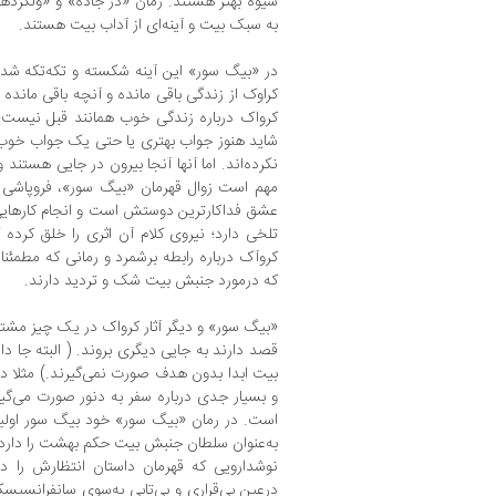
شیوه بهتر هستند. رمان «در جاده» و «ولگردهای
به سبک بیت و آینه‌ای از آداب بیت هستند.
در «بیگ سور» این آینه شکسته و تکه‌تکه‌ شد
کراوک از زندگی باقی مانده و آنچه باقی مانده
کرواک درباره زندگی خوب همانند قبل نیست؛ 
شاید هنوز جواب بهتری یا حتی یک جواب خوب 
نکرده‌اند. اما آنها آنجا بیرون در جایی هستند
مهم است زوال قهرمان «بیگ سور»، فروپاشی
عشق فداکارترین دوستش است و انجام کارهای
تلخی دارد؛ نیروی کلام آن اثری را خلق کرده 
کروآک درباره رابطه برشمرد و رمانی که مطمئنا
که درمورد جنبش بیت شک و تردید دارند.
«بیگ سور» و دیگر آثار کرواک در یک چیز مشتر
قصد دارند به جایی دیگری بروند. ( البته جا دا
بیت ابدا بدون هدف صورت نمی‌گیرند.) مثلا در
و بسیار جدی درباره سفر به دنور صورت می‌گی
است. در رمان «بیگ سور» خود بیگ سور اولی
به‌عنوان سلطان جنبش بیت حکم بهشت را دارد. ام
نوشدارویی که قهرمان داستان انتظارش را دار
درعین بی‌قراری و بی‌تابی به‌سوی سانفرانسیس