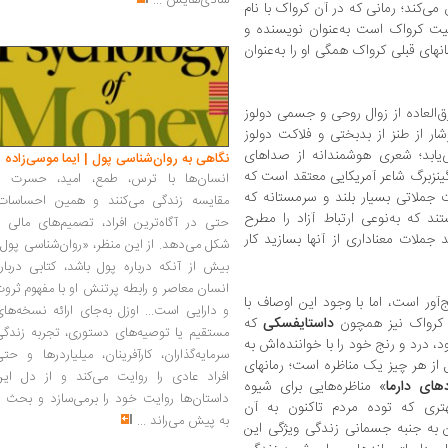
شادی‌هایش
...
می‌کند؛ رمانی که در آن کرواک با نام
یت کرواک است به‌عنوان نویسنده و
ای قبلی کرواک همگی او را به‌عنوان
‌العاده از زوال روحی و جسمی دولوز
شار از طنز از بدبختی و فلاکت دولوز
ی‌یابد؛ شعری هوشمندانه از صداهای
نگاهی به روان‌شناسی پول | ایما موسی‌زاده
گینزبرگ شاعر آمریکایی معتقد است که
انسان‌ها با ترس، طمع، امید، حسرت و
 جملاتی بسیار بلند و سرمستانه که
مقایسه زندگی می‌کنند و همین احساسات،
ند که به‌نوعی ارتباط آزاد را مطرح
حتی در آگاه‌ترین افراد، تصمیم‌های مالی ر
 جملات معناداری از آنها بسازید کار
شکل می‌دهد. از این منظر، «روان‌شناسی پول
بیش از آنکه درباره پول باشد، کتابی دربار
انسان معاصر و رابطه پرتنش او با مفهوم ثرو
آور است، اما با وجود این اوصاف با
و دارایی است... اوزل به‌جای ارائه نسخه‌ها
 کرواک نیز همچون
داستایفسکی
که
مستقیم یا توصیه‌های دستوری، تجربه زندگی
 درد و رنج خود را با خواننده‌اش به
سرمایه‌گذاران، کارآفرینان، میلیاردرها و حت
ل از هر چیز یک مناظره است؛ رمانهای
افراد عادی را روایت می‌کند و از دل این
های دارما
» مناظره‌هایی برای شیوه
داستان‌ها روایت خود را برمی‌سازد و بحث ر
تری که توده مردم تاکنون به آن
به پیش می‌راند
...
تن به جنبه جسمانی زندگی ویژگی این