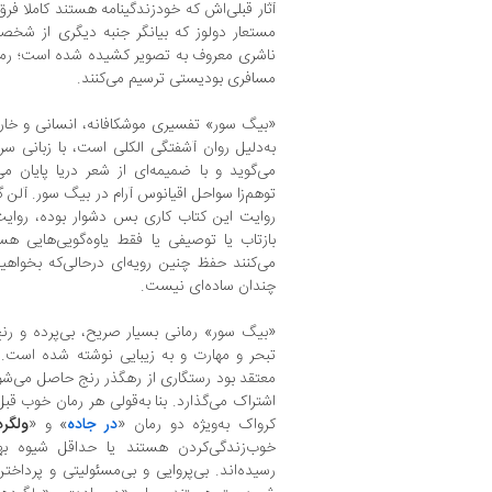
آثار قبلی‌اش که خودزندگینامه هستند کاملا فرق 
مستعار دولوز که بیانگر جنبه دیگری از شخص
ناشری معروف به تصویر کشیده شده است؛ رمانه
مسافری بودیستی ترسیم می‌کنند.
«بیگ سور» تفسیری موشکافانه، انسانی و خارق
به‌دلیل روان آشفتگی الکلی است، با زبانی سر
می‌گوید و با ضمیمه‌ای از شعر دریا پایان م
توهم‌زا سواحل اقیانوس آرام در بیگ سور. آلن 
روایت این کتاب کاری بس دشوار بوده، روایت
بازتاب یا توصیفی یا فقط یاوه‌گویی‌هایی هست
می‌کنند حفظ چنین رویه‌ای درحالی‌که بخواهید
چندان ساده‌ای نیست.
«بیگ سور» رمانی بسیار صریح، بی‌پرده و رنج‌
تبحر و مهارت و به زیبایی نوشته شده است.
معتقد بود رستگاری از رهگذر رنج حاصل می‌شود،
اشتراک می‌گذارد. بنا به‌قولی هر رمان خوب قب
کرواک به‌ویژه دو رمان «
در جاده
» و «
ولگرد
خوب‌زندگی‌کردن هستند یا حداقل شیوه به
رسیده‌اند. بی‌پروایی و بی‌مسئولیتی و پرداخ