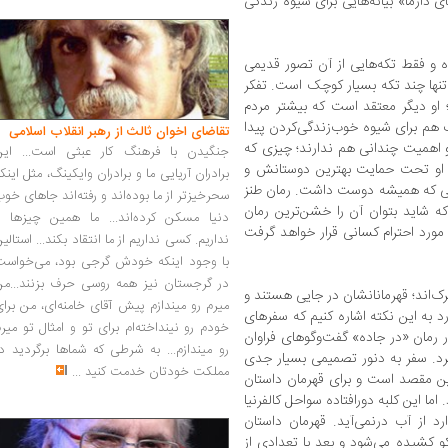
 دارما» بیانه‌هایی برای شیوه زندگی
ه و فقط تکه‌هایی از آن تصور قدیمی
 تنها چند تکه بسیار کوچک است. تفکر
او دیگر معتقد است که بیشتر مردم
هم برای شیوه خوب‌زندگی‌کردن پیدا
تقاضای اخوان ثالث از رهبر انقلاب اسلامی
 و اهمیت چندانی هم ندارند؛ چیزی که
جنگیدن با فرهنگ کار عبثی است... این
 او تحت حمایت بهترین دوستانش و
برادران آریایی ما و برادران وایکینگ، مثل اینک
ی که همیشه دوست داشت. رمان طنز
سحرخیزتر از ما بوده‌اند و رفته‌اند جاهای خو
که شاید بتوان آن را خشن‌ترین رمان
دنیا مسکن کرده‌اند... ما همین چیزها را
 مورد احترام کسانی قرار خواهد گرفت
نداریم. کسی نداریم از ما انتقاد بکند... استالی
با وجود اینکه خودش گرجی بود، می‌خواست
در گرجستان نیز همه روسی حرف بزنند...من
ک‌اند؛ قهرمانانشان در جایی هستند و
میرم رو میندازم پیش آقای خامنه‌ای، من برا
رد به این نکته اشاره کنیم که سفرهای
خودم رو نینداخته‌ام برای تو و امثال تو میر
 رمان «در جاده» گفت‌وگوهای فراوان
رو میندازم... به شرطی که شماها برگردید د
رد. سفر به دنور تصمیمی بسیار جدی
مملکت خودتان خدمت کنید
...
ن مقصد است و برای قهرمان داستان
ا این کلبه دورافتاده سواحل کالفرنیا
د از آب در‌نمی‌آید. قهرمان داستان
کو کشیده می‌شود و بعد با تعدادی از