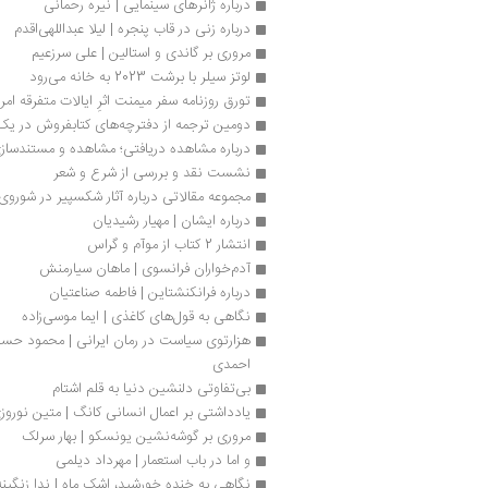
درباره ژانرهای سینمایی | نیره رحمانی
درباره زنی در قاب پنجره | لیلا عبداللهی‌اقدم
مروری بر گاندی و استالین | علی سرزعیم
لوتز سیلر با برشت 2023 به خانه می‌رود
تورق روزنامه سفر میمنت اثرِ ایالات متفرقه ام
دومین ترجمه از دفترچه‌های کتابفروش در یک
درباره مشاهده دریافتی؛ مشاهده و مستندسازی 
نشست نقد و بررسی از شرع و شعر
مجموعه مقالاتی درباره آثار شکسپیر در شوروی
درباره ایشان | مهیار رشیدیان
انتشار 2 کتاب از موآم و گراس 
آدم‌خواران فرانسوی | ماهان سیارمنش
درباره فرانکنشتاین | فاطمه صناعتیان
نگاهی به قول‌های کاغذی | ایما موسی‌زاده
احمدی
بی‌تفاوتی دلنشین دنیا به قلم اشتام
یادداشتی بر اعمال انسانی کانگ | متین نوروز
مروری بر گوشه‌نشین یونسکو | بهار سرلک
و اما در باب استعمار | مهرداد دیلمی
نگاهی به خنده خورشید، اشک ماه | ندا زنگینه