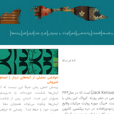
و فلسفه
اقتصاد
روانشناسی
شعر
کودک و نوجوان
طرح جلد
فیلم
طنز
ریشه‌ها
23 آذر 1401
خوانشی تحلیلی از آینه‌های دردار | اسحاق
شیروانی
پرسش اصلی رمان صرفاً این نیست که آیا
[Jack Kerouac] است که در سال1962
آرمان‌ها شکست خورده‌اند یا نه.پرسش
 در نشر روزنه. کرواک این رمان را
عمیق‌تر این است: انسان پس از شکست
ده‌روزه نوشت. «بیگ سور» روایت جزئیات وقایع
آرمان‌ها چگونه می‌تواند همچنان معنا و
ت‌ودورافتاده در دره بیکسبی کانیون
هویت خود را حفظ کند؟... پاسخی که ابراهی