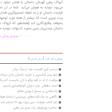
کرواک یعنی قهرمان داستان یا همان دولوز در
می‌رود دوباره به هوش می‌آید. شما در آن ل
فزاینده داستان او را به نقطه تصمیم‌گیری هدایت
بیت چیزی است که بیشتر از همه مورد توجهتان
بخواهد وقایع‌نگاری کند (همانطور که کرواک 
داستان چندین‌بار زمین بخورد تا بتواند دوباره 
.
..............
تجربه‌ی زندگی دو
|
|
معرفی و نقد کتاب
رمان خارجی
دردسر گری اشمیت بعد از مرگ برادر
تنها پسر شکسپیر و جایزه داستان زنان بریتانی
مراقبت از او در گفت‌وگو با ژان باتیست آندره‌آ
احمد دهقان: وارد دوران کوتوله‌سازی شدیم
یادداشتی بر مسخ | مهدی شاطر
نگاهی به یادداشت‌های زیرزمینی | مجتبا هوش
نقد کتاب معرفت دین ویژه بهار ۹۸ منتشر شد
 ساحره پورتوبلو: یک یتیم سر راهی