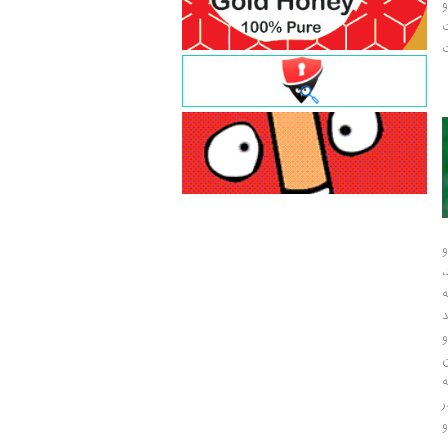
و
ت
ت
و
و
ر