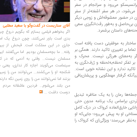
فرانسیسکو می‌رود و سرانجام در سفر
می‌شود، در هر سفر آشفته‌تر از سفر
ان در حضور معشوقه‌اش و زوجی دیگر
ان بی‌حاصل و به‌طور رقت‌انگیزی سعی
آقای سناریست در گفت‌وگو با سعید مطلبی
 صحنه‌های داستان برشمرد.
اگر بخواهم فیلمی بسازم که بگویم دروغ چی
بدی است باور نمی‌کنند، چون دروغ یک امر
ساختار به موفقیتی دست یافته است
جاری در این مملکت است. قبحش از بین
تماما بر تغییری تاکید دارند. همگی بر
رفته... ما بچه‌مسلمان بودیم. اما می‌گفتند ای
گر به‌معنای هرزگی نیست. محرک و
مسلمان نیست... وقتی به آدمی که در کار
بر تفکر لحظه‌به‌لحظه و ژرف‌نگری به
سینماست می‌گویند اجازه کار نداری، یعنی ب
اکید ندارد و این نشانه خوبی است.
شکنجه او را می‌کشند... می‌توانند من را زمی
نکه گرفتار مهملگویی و پریشان‌بافی
بزنند اما نمی‌توانند من را روی زمین نگه دارند
من بلند می‌شوم... فردین عاشقانه مردم را
دوست داشت
...
له‌ها رمان را به یک مناظره تبدیل
ملکردی براساس یک برنامه مدون حتی
نایی خارق‌العاده کرواک در درک کامل
گستاخی او به پیش می‌رود؛ جایی‌که او
‌نظر می‌رسند- ویژگی‌ای که کرواک را