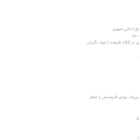
ریغ | مانی سپهری
 ماه
در کارگاه طبیعت | جواد لگزیان
هزارتوی سیاست در رمان ایرانی | محمود حسینی‌زاد، مهدی افروزمنش و اصغر 
ی