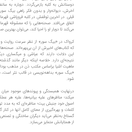
دوستانش به کلبه بازمی‌گردد. دوباره به سان
آخرش، دیوانه‌وار و بدون فکر راهی بیگ سور 
قبلی. در آخرین توقفش در کلبه فروپاشی قهرم
اتفاق می‌افتد. صحنه‌هایی را که معشوقه قهرم
می‌کند تا دوبار او را احیا کند، می‌توان بهترین
کرواک در «بیگ سور» از نظر سرعت روایت و 
که کتاب‌های اخیرش از آن بی‌بهره‌اند. صحنه‌ها 
این دلالت دارند که عیاشی و میگساری دی
نتیجه‌ای دارد. خلاصه اینکه دیگر مانند گذشته 
ماهیت اشیا براساس مکتب ذن در مذهب بودا ت
«بیگ سور» بداهه‌نویسی در قالب نثر است، بیآ
شود.
درنهایت همبستگی و پیوندهای موجود میان جم
میکند؛ مناظرهای علیه بیانیه‌ها، علیه هر ع
اصول خود جنبش بیت؛ مناظره‌ای که به مدد توا
کلمات و بهره‌گیری از معنای کامل آنها در کنار 
گستاخ به‌نظر می‌آید دیگران ساختگی و تصنعی به
از همتایانش متمایز می‌سازد.