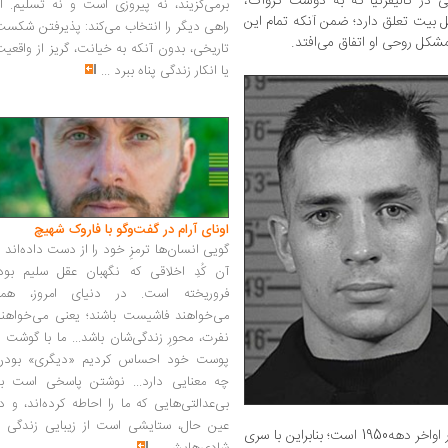
 در کالیفرنیا که به دوست کرواک،
برمی‌گزیند، نه پیروزی است و نه تسلیم. ا
ل بیت تعلق دارد؛ ضمن آنکه تمام این
راهی دیگر را انتخاب می‌کند: پذیرفتن شکس
کل روحی او اتفاق می‌افتد.
تاریخی، بدون آنکه به خیانت، گریز از واقعی
یا انکار زندگی پناه ببرد
...
اونای آرام در گفت‌وگو با فاروک شهیچ‭
گویی انسان‌ها ترمزِ خود را از دست داده‌اند 
آن کُدِ اخلاقی که نگهبان عقل سلیم بود،
فروریخته است. در دنیای امروز، همه
می‌خواهند فاشیست باشند؛ یعنی می‌خواهند
نفرت، محورِ زندگی‌شان باشد... ما با گوشت 
پوست خود احساس کردیم «دیگری» بودن
چه معنایی دارد... نوشتن پاسخی است به
بی‌عدالتی‌هایی که ما را احاطه کرده‌اند، و د
عین حال، ستایشی است از زیبایی زندگی و
این اولین رمان کرواک بعد از موفقیت‌هایش در اواخر دهه1950 است؛ بنابراین با سری