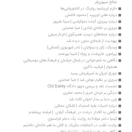
صالح سپهری‌فر
«کرم ابریشم» رولینگ در کتابفروشی‌ها 
درباره هلن اوریپید | محمود فاضلی
درباره پیروزی آینده دموکراسی | سینا علیپور
مروری بر خانه‌ی شادی | صبا صحبتی
درباره جمله‌های درستِ همینگوی | فرناز سیفی
یهودیت از لابه‌لای متون دیده شد
ویدوک، ژاور و بینوایان | نادر شهریوری (صدقی)
پیرامون خارپشت و روباه | شیما بهره‌مند
نگاهی به شعرخوانی در شمال خراسان و فرهنگ‌های موسیقاییِ 
همجوار | فرشید ذاکری
جورج اورول به شیرفروش رسید
مروری بر نظرم عوض شد | صبا صحبتی
نشست نقد و بررسی متهم دادگاه Old Bailey
درنگی بر فرمان امروز | محمد صابری
وزن دنیا بر مدار اخوان ثالث شد
درباره ادبیات علیه استبداد | اشکان مجللی
نگاهی به آقادار: درخت در  فرهنگ گیلان  | فرشته پیشقدم
کیمیا دختر مولانا به روایت یک دختر فرانسوی
روایت تقلب در انتخابات مکزیک یا کاش ما هم خانه‌ای داشتیم
نگاهی به روایت فراموشی | آنژیلا عطایی