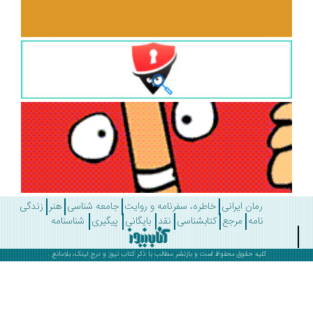
رمان ایرانی
خاطره، سفرنامه و روایت
جامعه شناسی
هنر
زندگی
نامه
مرجع
کتابشناسی
نقد
بایگانی
پیگیری
شناسنامه
کلیه حقوق محفوظ است و بازنشر مطالب با ذکر
کتاب نیوز
و درج لینک، بلامانع .