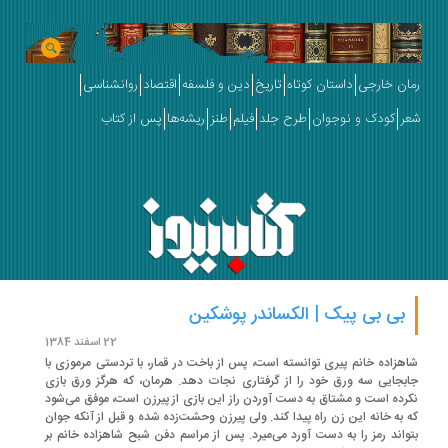
ان خارجی
داستان کوتاه
تاریخ
دین و فلسفه
اقتصاد
روانشناسی
ر
کودک و نوجوان
طرح جلد
فیلم
طنز
ریشه‌ها
پس از کتاب
بی بی پیک | الکساندر پوشکین
22 اسفند 1384
هزاده خانم پیری توانسته است، پس از باخت در قمار، با تردستی مرموزی با
بجایی سه ورق خود را از گرفتاری نجات دهد. هرمان، که هرگز ورق بازی
رده است و مشتاق به دست آوردن راز این بازی از پیرزن است، موفق می‌شود
 به خانه این زن راه پیدا کند. ولی پیرزن وحشت‌زده شده و قبل از آنکه جوان
واند رمز را به دست آورد می‌میرد. پس از مراسم دفن شبح شاهزاده خانم بر