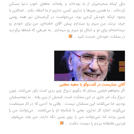
ل اینکه سحرخیزتر از ما بوده‌اند و رفته‌اند جاهای خوب دنیا مسکن
ده‌اند... ما همین چیزها را نداریم. کسی نداریم از ما انتقاد بکند... استالین با
ود اینکه خودش گرجی بود، می‌خواست در گرجستان نیز همه روسی
ف بزنند...من میرم رو میندازم پیش آقای خامنه‌ای، من برای خودم رو
نداخته‌ام برای تو و امثال تو میرم رو میندازم... به شرطی که شماها برگردید
 مملکت خودتان خدمت کنید
...
ای سناریست در گفت‌وگو با سعید مطلبی
ر بخواهم فیلمی بسازم که بگویم دروغ چیز بدی است باور نمی‌کنند، چون
وغ یک امر جاری در این مملکت است. قبحش از بین رفته... ما بچه‌مسلمان
دیم. اما می‌گفتند این مسلمان نیست... وقتی به آدمی که در کار سینماست
‌گویند اجازه کار نداری، یعنی با شکنجه او را می‌کشند... می‌توانند من را
ین بزنند اما نمی‌توانند من را روی زمین نگه دارند، من بلند می‌شوم...
دین عاشقانه مردم را دوست داشت
...