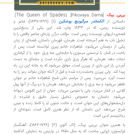
The Queen of Spades).
‌بی پیک
[Pikovaya Dama]
. (
ستانی از
آلکساندر سرگیویچ پوشکین
(1) (1799-1837)، شاعر و
نویسنده روس، که در 1833 چاپ شد. این یکی از بدیع‌ترین
ه‌پردازیهای نویسنده روس است: مؤلف درآن پاره‌ای عناصر واقعی را با
یل ناب
به
هم آمیخته است. هرمان، قهرمان داستان، قصه‌ای از زبان
ی از دوستان می‌شنود: شاهزاده خانم پیری توانسته است، پس از
خت در قمار، با تردستی مرموزی با جابجایی سه ورق خود را از گرفتاری
ات دهد. هرمان، که هرگز ورق بازی نکرده است و مشتاق به دست
ردن راز این بازی از پیرزن است، موفق می‌شود که به خانه این زن راه
دا کند. ولی پیرزن وحشت‌زده شده و قبل از آنکه جوان بتواند رمز را به
ت آورد می‌میرد. پس از مراسم دفن شبح شاهزاده خانم بر جوان
هر می‌شود و سه ورق را نشانش می‌دهد. هرمان با دو برگ از آنها پول
انی در قمار می‌برد، ولی با سومی می‌بازد. جوان از این کابوس دیوانه
ی‌شود. داستان به خصوص تحلیل بسیار دقیق و فشرده‌ از
‌مشغولی‌های این جوان است، و حالت جنون او را کاملا زنده و عینی
ح می‌دهد. این داستان که از نظر هنری کامل است، نمونه‌ای از
انتیسم ادبی است.
با همین عنوان بی‌بی پیک، ژاک آلوی (2) (1799-1862)، آهنگساز
فرانسوی، اپرایی ساخت که به سال 1850 در پاریس به نمایش گذاشته