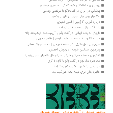
بررسی روانشناختی خودکامگی | حسین جعفری
پزشکی در ایران در گفت‌وگو با مرتضی ویسی
۲۰۰هزار یورو برای جویس کارول اوتس
درباره فوران آذرآیین | امین فقیری
بابا لنگ دراز باز هم با قدیانی آمد
تاریخ اندیشه ایرانی در گفت‌وگو با آزرمیدخت فرهیخته والا
درباره انقلاب فرانسه به روایت لوفور | طاهره مهری
مروری بر عقل‌ستیزی در اسلام تاریخی | محمد جواد لسانی
پیرامون استالین خوب | داریوش احمدی
نقدی بر نسخه صوتی کلیدر | سیدجمال هادیان طبایی‌زواره
محاصره سارایوو در گفت‌وگو با کاوه ذاکری
درباره بی‌رد خون | شراره شریعت‌زاده
جایزه زنان برای نیمه یک خورشید زرد
انشی تحلیلی از آینه‌های دردار | اسحاق شیروانی