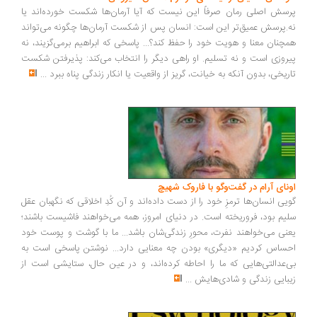
سش اصلی رمان صرفاً این نیست که آیا آرمان‌ها شکست خورده‌اند یا
.پرسش عمیق‌تر این است: انسان پس از شکست آرمان‌ها چگونه می‌تواند
چنان معنا و هویت خود را حفظ کند؟... پاسخی که ابراهیم برمی‌گزیند، نه
روزی است و نه تسلیم. او راهی دیگر را انتخاب می‌کند: پذیرفتن شکست
ریخی، بدون آنکه به خیانت، گریز از واقعیت یا انکار زندگی پناه ببرد
...
ونای آرام در گفت‌وگو با فاروک شهیچ
یی انسان‌ها ترمزِ خود را از دست داده‌اند و آن کُدِ اخلاقی که نگهبان عقل
یم بود، فروریخته است. در دنیای امروز، همه می‌خواهند فاشیست باشند؛
نی می‌خواهند نفرت، محورِ زندگی‌شان باشد... ما با گوشت و پوست خود
ساس کردیم «دیگری» بودن چه معنایی دارد... نوشتن پاسخی است به
‌عدالتی‌هایی که ما را احاطه کرده‌اند، و در عین حال، ستایشی است از
بایی زندگی و شادی‌هایش
...