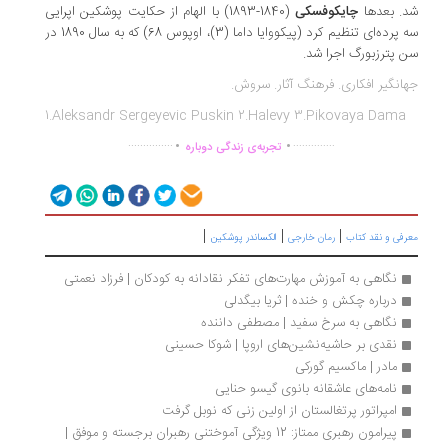
. بعدها
چایکوفسکی
(1840-1893) با الهام از حکایت پوشکین اپرایی
سه پرده‌ای تنظیم کرد (پیکووایا داما (3)، اوپوس 68) که به سال 1890 در
 پترزبورگ اجرا شد.
انگیر افکاری. فرهنگ آثار. سروش.
1.Aleksandr Sergeyevic Puskin 2.Halevy 3.Pikovaya Dama
.
.
...............
..............
تجربه‌ی زندگی دوباره
|
|
|
رفی و نقد کتاب
رمان خارجی
الکساندر پوشکین
نگاهی به آموزش مهارت‌های تفکر نقادانه به کودکان | فرزاد نعمتی
درباره چکش و خنده | ثریا بیگدلی
نگاهی به سرخ سفید | مصطفی داننده
نقدی بر حاشیه‌نشین‌های اروپا | شوکا حسینی
مادر | ماکسیم گورکی
نامه‌های عاشقانه بانوی گیسو حنایی
امپراتور پرتغالستان از اولین زنی که نوبل گرفت
پیرامون رهبری ممتاز: 12 ویژگی آموختنی رهبران برجسته و موفق | 