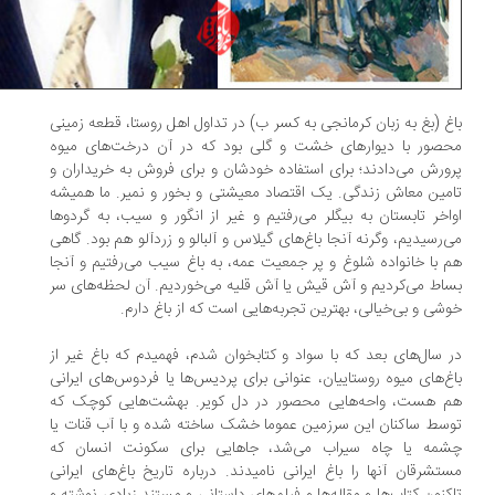
غ (بغ به زبان کرمانجی به کسر ب) در تداول اهل روستا، قطعه زمینی
صور با دیوارهای خشت و گلی بود که در آن درخت‌های میوه
ورش می‌دادند؛ برای استفاده خودشان و برای فروش به خریداران و
مین معاش زندگی. یک اقتصاد معیشتی و بخور و نمیر. ما همیشه
اخر تابستان به بیگلر می‌رفتیم و غیر از انگور و سیب، به گردوها
‌رسیدیم، وگرنه آنجا باغ‌های گیلاس و آلبالو و زردآلو هم بود. گاهی
 با خانواده شلوغ و پر جمعیت عمه، به باغ سیب می‌رفتیم و آنجا
اط می‌کردیم و آش قیش یا‌ آش قلیه می‌خوردیم. آن لحظه‌های سر
شی و بی‌خیالی، بهترین تجربه‌هایی است که از باغ دارم.
 سال‌های بعد که با سواد و کتابخوان شدم، فهمیدم که باغ غیر از
غ‌های میوه روستاییان، عنوانی برای پردیس‌ها یا فردوس‌های ایرانی
م هست، واحه‌هایی محصور در دل کویر. بهشت‌هایی کوچک که
سط ساکنان این سرزمین عموما خشک ساخته شده و با آب قنات یا
شمه یا چاه سیراب می‌شد، جاهایی برای سکونت انسان که
تشرقان آنها را باغ ایرانی نامیدند. درباره تاریخ باغ‌های ایرانی