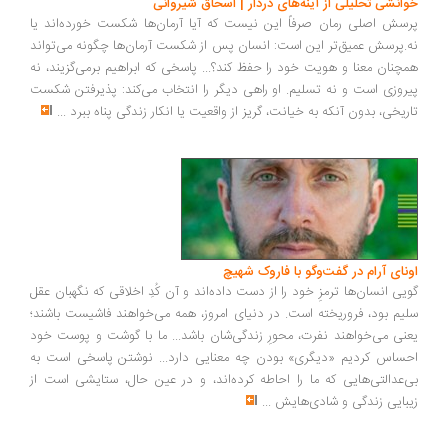
انشی تحلیلی از آینه‌های دردار | اسحاق شیروانی
سش اصلی رمان صرفاً این نیست که آیا آرمان‌ها شکست خورده‌اند یا
.پرسش عمیق‌تر این است: انسان پس از شکست آرمان‌ها چگونه می‌تواند
چنان معنا و هویت خود را حفظ کند؟... پاسخی که ابراهیم برمی‌گزیند، نه
روزی است و نه تسلیم. او راهی دیگر را انتخاب می‌کند: پذیرفتن شکست
ریخی، بدون آنکه به خیانت، گریز از واقعیت یا انکار زندگی پناه ببرد
...
ونای آرام در گفت‌وگو با فاروک شهیچ
یی انسان‌ها ترمزِ خود را از دست داده‌اند و آن کُدِ اخلاقی که نگهبان عقل
یم بود، فروریخته است. در دنیای امروز، همه می‌خواهند فاشیست باشند؛
نی می‌خواهند نفرت، محورِ زندگی‌شان باشد... ما با گوشت و پوست خود
ساس کردیم «دیگری» بودن چه معنایی دارد... نوشتن پاسخی است به
‌عدالتی‌هایی که ما را احاطه کرده‌اند، و در عین حال، ستایشی است از
بایی زندگی و شادی‌هایش
...