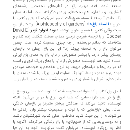
کنون کتاب‌ها و مقاله‌ها و فیلم‌های داستانی و مستند زیادی نوشته و
اخته شده. لابد درباره باغ در کتاب‌های تخصصی رشته‌های
اورزی و باغداری هم بحث‌های زیادی درگرفته است، اما به عنوان
 دانش‌آموخته فلسفه، هیچ‌وقت تصور نمی‌کردم که بتوان کتابی با
وان «
فلسفه باغ‌ها
» [A philosophy of gardens] نوشت. از این
ث وقتی کتابی با همین عنوان نوشته
دیوید ادوارد کوپر
[David E.
Cooper] و با ترجمه شیرین کریمی دیدم، سخت شگفت زده شدم و
اقه‌مند که بدانم نویسنده از چه چیزی صحبت کرده است. چطور
‌توان باغ را به فلسفه پیوند زد؟ آیا این باغ، ربطی به باغ‌های
ستای بیگلر دارد، یا بیشتر منظورش از باغ، باغ به معنای باغ ایرانی
ت؟ شاید هم نویسنده منظورش از باغ، باغ‌های بزرگ اروپایی است
 در رمان‌ها و فیلم‌های مربوط به قرون هفدهم و هجدهم میلادی
ده‌ایم و معمولا وسط آنها یک عمارت اربابی بزرگ بنا شده، متعلق با
نواده‌ای اشرافی با شمار زیادی خدم و حشم و مستخدم و باغبان و...
ل اول کتاب را که خواندم، متوجه شدم که نویسنده معنایی وسیع از
غ را در نظر دارد، جایی که همه این انواع را در بر می‌گیرد. البته
یسنده تاکید می‌کند که هدفش بیشتر متمرکز بر باغ‌های خانگی
ت، یعنی «باغ‌هایی که با قوت و صمیمیت بیشتر وارد زندگی ما
‌شوند.» از این حیث شاید مخاطب اصلی کتاب، شهرنشینان باشند
نه روستایی‌هایی که از قدیم‌الایام با باغ زندگی می‌کردند. اگرچه با
ر به رویکرد نویسنده، می‌توان گفت در‌نهایت آنچه به آن فرا