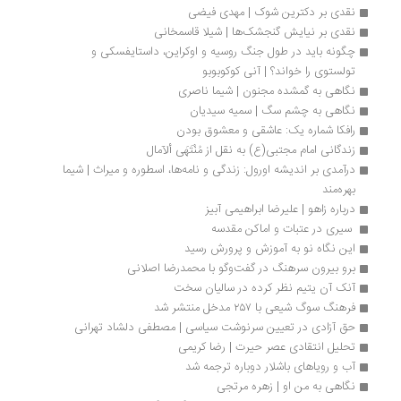
نقدی بر دکترین شوک | مهدی فیضی
نقدی بر نیایش گنجشک‌ها | شیلا قاسمخانی
چگونه باید در طول جنگ روسیه و اوکراین، داستایفسکی و 
تولستوی را خواند؟ | آنی کوکوبوبو
نگاهی به گمشده مجنون | شیما ناصری
نگاهی به چشم سگ | سمیه سیدیان
رافکا شماره یک: عاشقی و معشوق بودن
زندگانی امام مجتبی(ع) به نقل از مُنْتَهَی ألآمال
درآمدی بر اندیشه اورول: زندگی و نامه‌ها، اسطوره و میراث | شیما 
بهره‌مند
درباره زاهو | علیرضا ابراهیمی آبیز
 سیری در عتبات و اماکن مقدسه 
این نگاه نو به آموزش و پرورش رسید
برو بیرون سرهنگ در گفت‌وگو با محمدرضا اصلانی
آنک آن یتیم نظر کرده در سالیان سخت
فرهنگ سوگ شیعی با ۲۵۷ مدخل منتشر شد
حق آزادى در تعيين سرنوشت سياسى | مصطفی دلشاد تهرانی
تحلیل انتقادی عصر حیرت | رضا کریمی
آب و رویاهای باشلار دوباره ترجمه شد
نگاهی به من او | زهره مرتجی