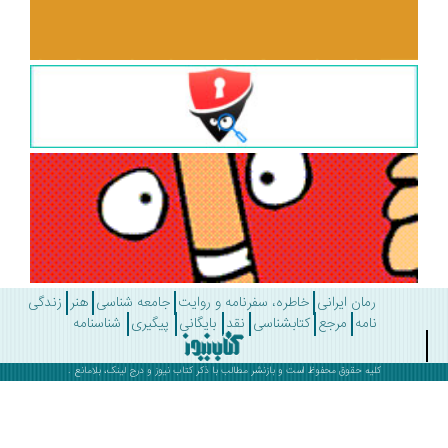
رمان ایرانی
خاطره، سفرنامه و روایت
جامعه شناسی
هنر
زندگی
نامه
مرجع
کتابشناسی
نقد
بایگانی
پیگیری
شناسنامه
کلیه حقوق محفوظ است و بازنشر مطالب با ذکر
کتاب نیوز
و درج لینک، بلامانع .