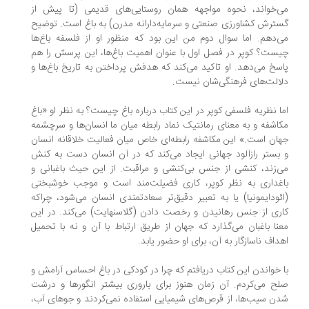
‌خواند، نحوه مواجهه همان روستایی‌های قدیمی (تا پیش از
ترش کشاورزی صنعتی و سرمایه‌دارانه مدرن) به باغ است. توضیح
‌دهم. اما سوال دوم من این بود که منظور او از فلسفه باغ‌ها
ست؟ کوپر در فصل اول با عنوان اهمیت باغ‌ها، این پرسش را هم
سخ می‌دهد. او تاکید می‌کند که هدفش پرداختن به تاریخ باغ‌ها و
الت‌های فرهنگی‌شان نیست.
ا نظریه فلسفی کوپر در این کتاب درباره باغ چیست؟ به نظر او «باغ
اشفه و به معنای رمانتیک نماد رابطه میان ما انسان‌ها و سرچشمه
ان است.» این مکاشفه رابطه‌ای خاص میان فعالیت خلاقانه انسان
بستر رازآلود جهانی ایجاد می‌کند که در آن انسان دست به کنش
‌زند، کنشی از جنس بی‌کنشی و مراقبت. از این حیث باغبانی و
غداری به نظر کوپر، کاری فضیلت‌مند است و موجب خوشبختی
ئودایمونیا) یا به تعبیر دقیق‌تر سعادتمندی انسان می‌شود، چراکه
ری از جنس رهانیدن و رخصت دادن (گلاسنهایت) می‌کند. در این
نا باغبان می‌گذارد که جهان از طریق ارتباط با آن و نه با تحمیل
داف ناسازگار به آن، برای او حضور یابد.
 خواندن این کتاب دریافتم که چرا در کودکی در باغ احساس آرامش و
ح می‌کردم. آن زمان هنوز برای باروری بیشتر انگورها و درشت
ن سیب‌ها، از قرص‌های شیمیایی استفاده نمی‌کردند و جوهای آب،