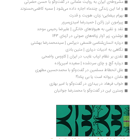
مشروطه‌ی ایران به روایت عثمانی در گفت‌وگو با حسن حضرتی
و اما این زندگی چندماه اجاره داده می‌شود | سمیه کاظمی‌حسنوند 
بهرام بیضایی؛ زبان، هویت و قدرت
پیرامون ترز راکن | حمیدرضا امیدی‌سرور
نقد و نقبی به هیولاهای خانگی | علیرضا رحیمی موحد
نوشتن، زیر آوار زباله‌های صوتی در آزمای 143
درباره انسان‌شناسی فلسفی دیرکس | سیدمحمدرضا بهشتی
نگاهی به ادبیات درباری | متین بادی
نقدی بر نظام ارباب غایب در ایران | کاووس واضحی
درباره گچ و چای سردشده | سعیده امین‌زاده 
علل انحطاط مسلمین در گفت‌وگو با محمدحسین مطهری
مامان دیوانه است یا بی پناه؟!
خواب فرهاد در بیداری در گفت‌وگو با امیر بهاری
وسترن لین در گفت‌وگو با محمدرضا جوانیان