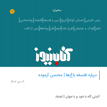
ان خارجی
داستان کوتاه
تاریخ
دین و فلسفه
اقتصاد
روانشناسی
ر
کودک و نوجوان
طرح جلد
فیلم
طنز
ریشه‌ها
پس از کتاب
درباره فلسفه باغ‌ها | محسن آزموده
09 دی 1402
تی‌ گاه با خود و با جهان | اعتماد