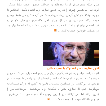
ل اینکه سحرخیزتر از ما بوده‌اند و رفته‌اند جاهای خوب دنیا مسکن
ده‌اند... ما همین چیزها را نداریم. کسی نداریم از ما انتقاد بکند... استالین با
ود اینکه خودش گرجی بود، می‌خواست در گرجستان نیز همه روسی
ف بزنند...من میرم رو میندازم پیش آقای خامنه‌ای، من برای خودم رو
نداخته‌ام برای تو و امثال تو میرم رو میندازم... به شرطی که شماها برگردید
 مملکت خودتان خدمت کنید
...
ای سناریست در گفت‌وگو با سعید مطلبی
ر بخواهم فیلمی بسازم که بگویم دروغ چیز بدی است باور نمی‌کنند، چون
وغ یک امر جاری در این مملکت است. قبحش از بین رفته... ما بچه‌مسلمان
دیم. اما می‌گفتند این مسلمان نیست... وقتی به آدمی که در کار سینماست
‌گویند اجازه کار نداری، یعنی با شکنجه او را می‌کشند... می‌توانند من را
ین بزنند اما نمی‌توانند من را روی زمین نگه دارند، من بلند می‌شوم...
دین عاشقانه مردم را دوست داشت
...